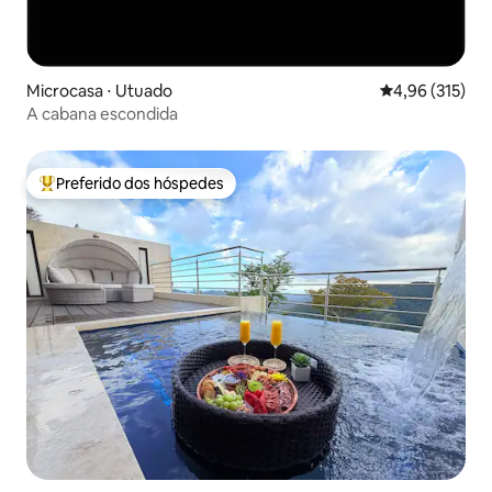
Microcasa ⋅ Utuado
4,96 de uma av
4,96 (315)
A cabana escondida
Preferido dos hóspedes
Entre os melhores preferidos dos hóspedes