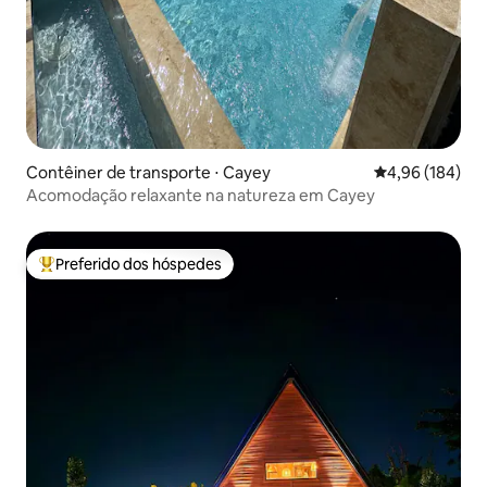
Contêiner de transporte ⋅ Cayey
4,96 de uma av
4,96 (184)
Acomodação relaxante na natureza em Cayey
Preferido dos hóspedes
Entre os melhores preferidos dos hóspedes