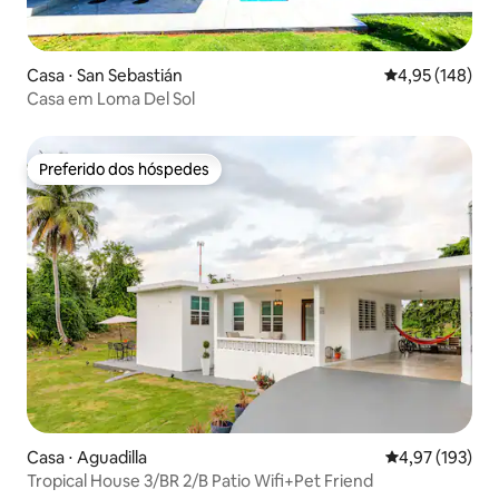
Casa ⋅ San Sebastián
4,95 de uma av
4,95 (148)
Casa em Loma Del Sol
Preferido dos hóspedes
Preferido dos hóspedes
Casa ⋅ Aguadilla
4,97 de uma av
4,97 (193)
Tropical House 3/BR 2/B Patio Wifi+Pet Friend