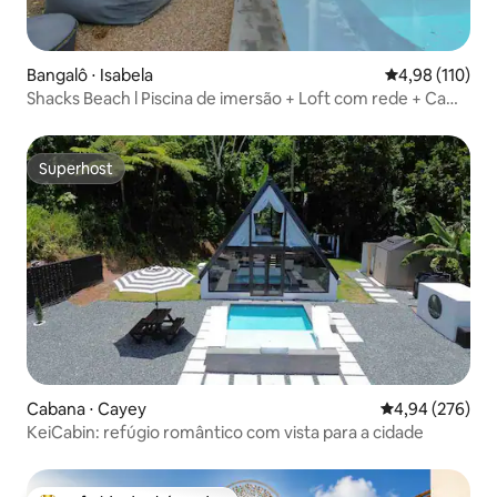
Bangalô ⋅ Isabela
4,98 de uma av
4,98 (110)
Shacks Beach l Piscina de imersão + Loft com rede + Cama
king
Superhost
Superhost
Cabana ⋅ Cayey
4,94 de uma ava
4,94 (276)
KeiCabin: refúgio romântico com vista para a cidade