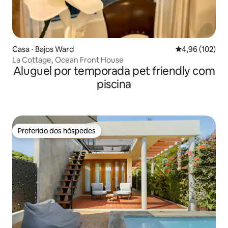
Casa ⋅ Bajos Ward
4,96 de uma av
4,96 (102)
La Cottage, Ocean Front House
Aluguel por temporada pet friendly com
piscina
Preferido dos hóspedes
Preferido dos hóspedes