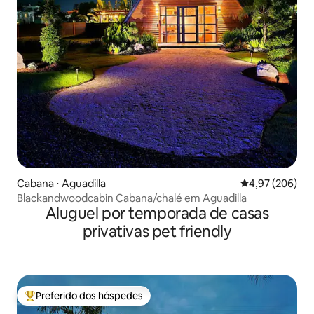
Cabana ⋅ Aguadilla
4,97 de uma ava
4,97 (206)
Blackandwoodcabin Cabana/chalé em Aguadilla
Aluguel por temporada de casas
privativas pet friendly
Preferido dos hóspedes
Entre os melhores preferidos dos hóspedes