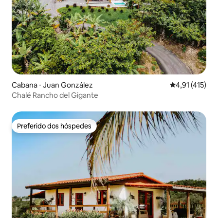
Cabana ⋅ Juan González
4,91 de uma av
4,91 (415)
Chalé Rancho del Gigante
Preferido dos hóspedes
Preferido dos hóspedes