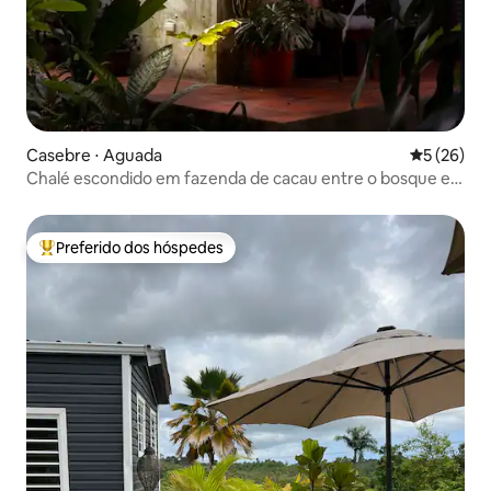
Casebre ⋅ Aguada
5 de uma a
5 (26)
Chalé escondido em fazenda de cacau entre o bosque e o
mar
Preferido dos hóspedes
Entre os melhores preferidos dos hóspedes