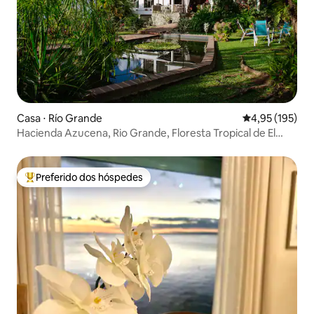
Casa ⋅ Río Grande
4,95 de uma av
4,95 (195)
Hacienda Azucena, Rio Grande, Floresta Tropical de El
Yunque
Preferido dos hóspedes
Entre os melhores preferidos dos hóspedes