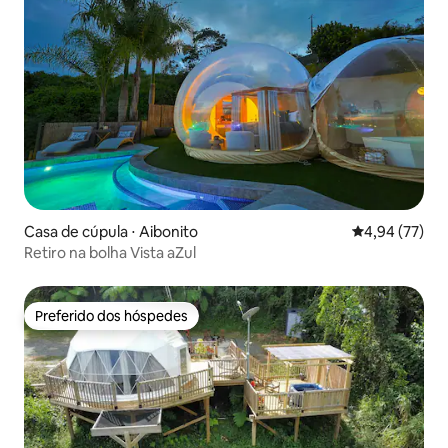
Casa de cúpula ⋅ Aibonito
4,94 de uma a
4,94 (77)
Retiro na bolha Vista aZul
Preferido dos hóspedes
Preferido dos hóspedes