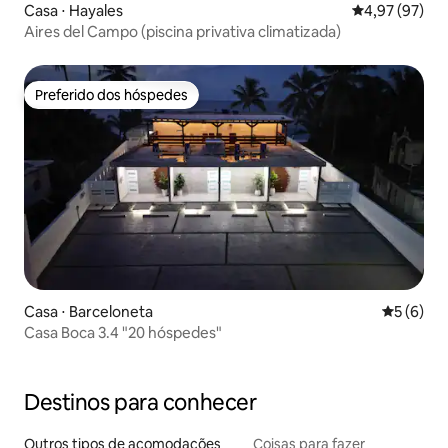
Casa ⋅ Hayales
4,97 de uma a
4,97 (97)
Aires del Campo (piscina privativa climatizada)
Preferido dos hóspedes
Preferido dos hóspedes
Casa ⋅ Barceloneta
5 de uma 
5 (6)
Casa Boca 3.4 "20 hóspedes"
Destinos para conhecer
Outros tipos de acomodações
Coisas para fazer