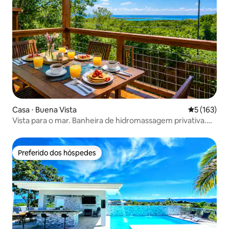
Casa ⋅ Buena Vista
5 de uma av
5 (163)
Vista para o mar. Banheira de hidromassagem privativa.
Perto de Palmas del Mar
Preferido dos hóspedes
Preferido dos hóspedes