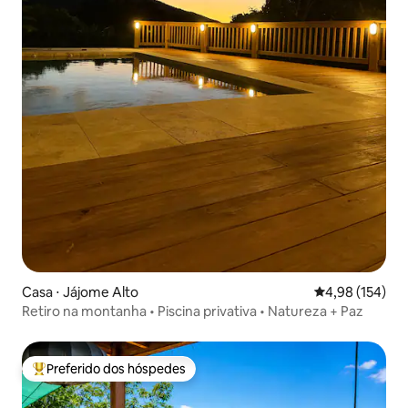
Casa ⋅ Jájome Alto
4,98 de uma av
4,98 (154)
Retiro na montanha • Piscina privativa • Natureza + Paz
Preferido dos hóspedes
Entre os melhores preferidos dos hóspedes