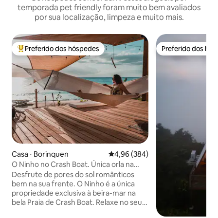
temporada pet friendly foram muito bem avaliados
por sua localização, limpeza e muito mais.
Preferido dos hóspedes
Preferido dos hó
Entre os melhores preferidos dos hóspedes
Preferido dos hó
Casa ⋅ Borinquen
4,96 de uma avaliação média de 5
4,96 (384)
O Ninho no Crash Boat. Única orla na
praia
Desfrute de pores do sol românticos
bem na sua frente. O Ninho é a única
propriedade exclusiva à beira-mar na
bela Praia de Crash Boat. Relaxe no seu
próprio deck à beira-mar completo com