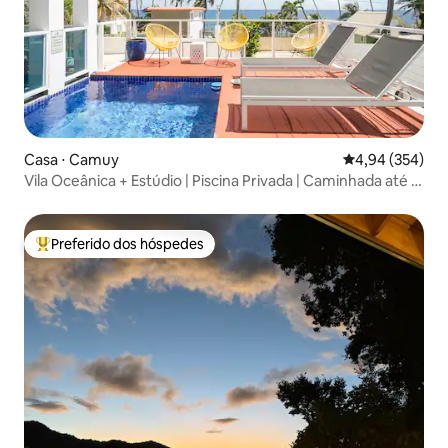
Casa ⋅ Camuy
4,94 de uma ava
4,94 (354)
Vila Oceânica + Estúdio | Piscina Privada | Caminhada até o
Mar
Preferido dos hóspedes
Entre os melhores preferidos dos hóspedes