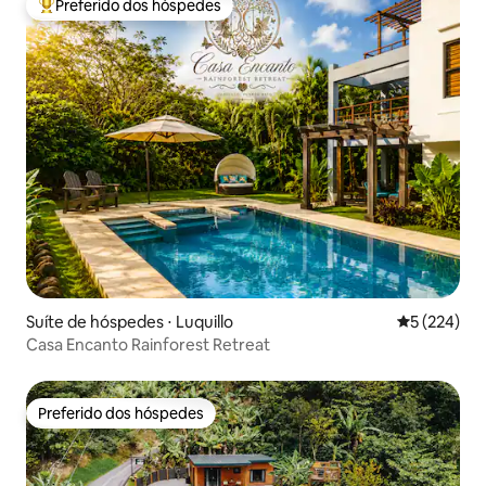
Preferido dos hóspedes
Entre os melhores preferidos dos hóspedes
Suíte de hóspedes ⋅ Luquillo
5 de uma av
5 (224)
Casa Encanto Rainforest Retreat
Preferido dos hóspedes
Preferido dos hóspedes