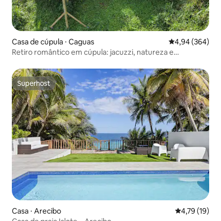
Casa de cúpula ⋅ Caguas
4,94 de uma ava
4,94 (364)
Retiro romântico em cúpula: jacuzzi, natureza e
intimidade
Superhost
Superhost
Casa ⋅ Arecibo
4,79 de uma a
4,79 (19)