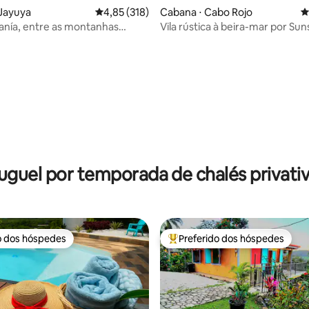
Jayuya
4,85 de uma avaliação média de 5, 318 avalia
4,85 (318)
Cabana ⋅ Cabo Rojo
4
anía, entre as montanhas
Vila rústica à beira-mar por Sun
édia de 5, 134 avaliações
- Verde
uguel por temporada de chalés privati
o dos hóspedes
Preferido dos hóspedes
o dos hóspedes
Entre os melhores preferidos d