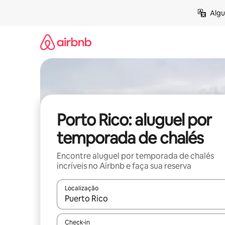
Pular
Algu
para
o
conteúdo
Porto Rico: aluguel por
temporada de chalés
Encontre aluguel por temporada de chalés
incríveis no Airbnb e faça sua reserva
Localização
Quando os resultados estiverem disponíveis, expl
Check-in