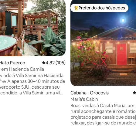
st
Preferido dos hóspedes
st
Entre os melhores preferidos d
Hato Puerco
4,82 de uma avaliação média de 5, 105 avalia
4,82 (105)
ir em Hacienda Camila
indo à Villa Samir na Hacienda
🚗 A apenas 30–40 minutos de
Aeroporto SJU, descubra seu
condido, a Villa Samir, uma vila
Cabana ⋅ Orocovis
4
édia de 5, 291 avaliações
ra adultos projetada para
María's Cabin
nto, romance e conexão com a
Boas-vindas à Casita María, um 
💑 Este retiro luxuoso, mas
rural aconchegante e romântic
ante, combina charme rústico
projetado para casais que des
orto moderno. Desfrute de
relaxar, desligar-se do mundo e
anquilas com sons tropicais e
reconectar-se com a natureza. Rodead
gicas sob as estrelas. 🌺🌅💫
por paisagens naturais tranquil