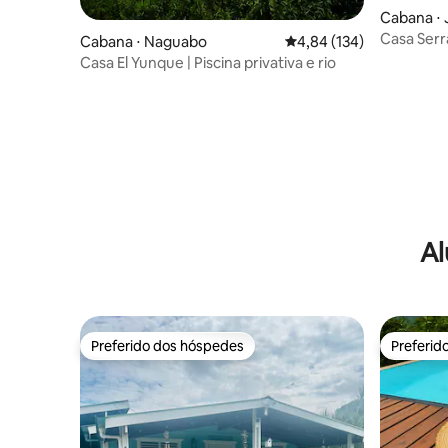
Cabana ⋅ 
Casa Serr
Cabana ⋅ Naguabo
4,84 de uma avaliação m
4,84 (134)
Jayuya
Casa El Yunque | Piscina privativa e rio
Al
Preferido dos hóspedes
Preferid
Preferido dos hóspedes
Preferid