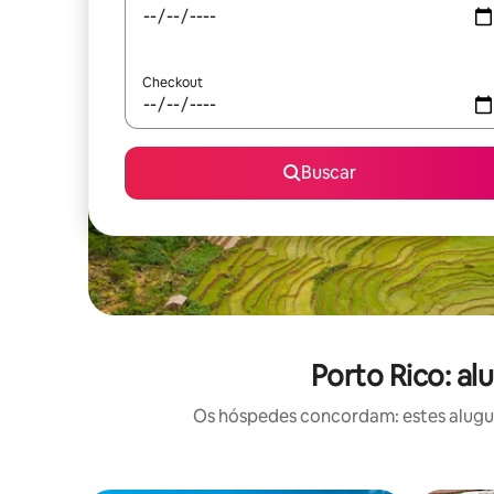
Checkout
Buscar
Porto Rico: a
Os hóspedes concordam: estes alugué