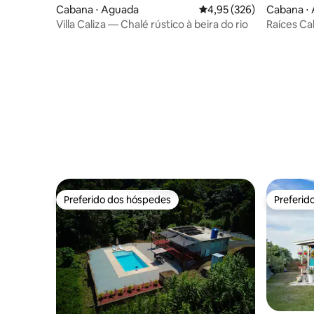
Cabana ⋅ Aguada
4,95 de uma avaliação m
4,95 (326)
Cabana ⋅
Villa Caliza — Chalé rústico à beira do rio
Raíces Cabin piscina🪵 privativ
da praia
Preferido dos hóspedes
Preferid
Preferido dos hóspedes
Preferid