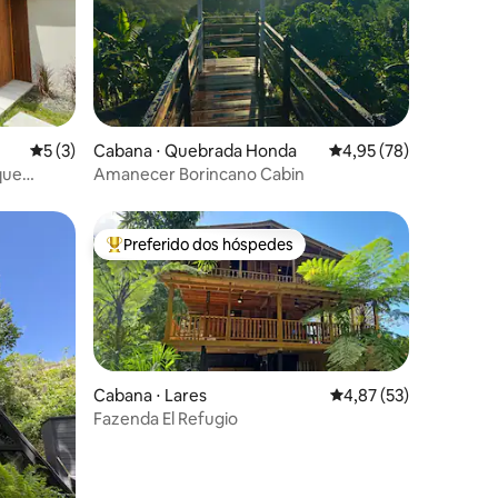
ções
5 de uma avaliação média de 5, 3 avaliações
5 (3)
Cabana ⋅ Quebrada Honda
4,95 de uma avaliação
4,95 (78)
que
Amanecer Borincano Cabin
Preferido dos hóspedes
Entre os melhores preferidos dos hóspedes
Cabana ⋅ Lares
4,87 de uma avaliação
4,87 (53)
Fazenda El Refugio