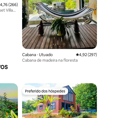
ções
,76 de uma avaliação média de 5, 266 avaliações
4,76 (266)
set Village
Cabana ⋅ Utuado
4,92 de uma avaliação 
4,92 (297)
Cabana de madeira na floresta
vos
Preferido dos hóspedes
os hóspedes
Preferido dos hóspedes