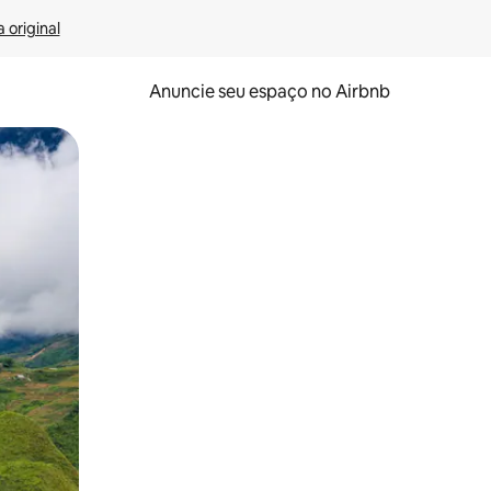
 original
Anuncie seu espaço no Airbnb
 deslizando o dedo na tela.