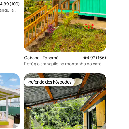
ções
,99 de uma avaliação média de 5, 100 avaliações
4,99 (100)
anquila
Cabana ⋅ Tanamá
4,92 de uma avaliação 
4,92 (166)
Refúgio tranquilo na montanha do café
Preferido dos hóspedes
Preferido dos hóspedes