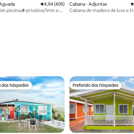
édia de 5, 326 avaliações
 Aguada
4,94 de uma avaliação média de 5, 405 avalia
4,94 (405)
Cabana ⋅ Adjuntas
4
a/1min a pé
Cabana de madeira de luxo e tr
nas montanhas Adjuntas
o dos hóspedes
Preferido dos hóspedes
o dos hóspedes
Preferido dos hóspedes