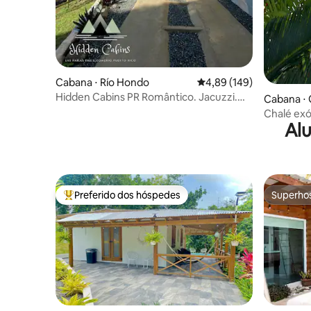
Cabana ⋅ Río Hondo
4,89 de uma avaliação m
4,89 (149)
Hidden Cabins PR Romântico. Jacuzzi.
Cabana ⋅
Rio. Privado.
Chalé exó
Alu
incríveis
Preferido dos hóspedes
Superho
Entre os melhores preferidos dos hóspedes
Superho