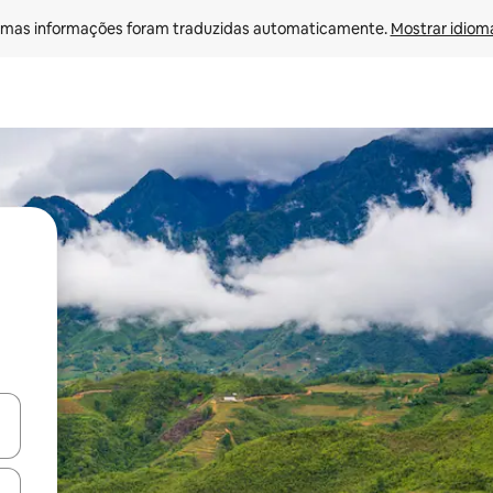
mas informações foram traduzidas automaticamente. 
Mostrar idioma
ore-os usando as seta para cima e para baixo do teclado ou tocando e