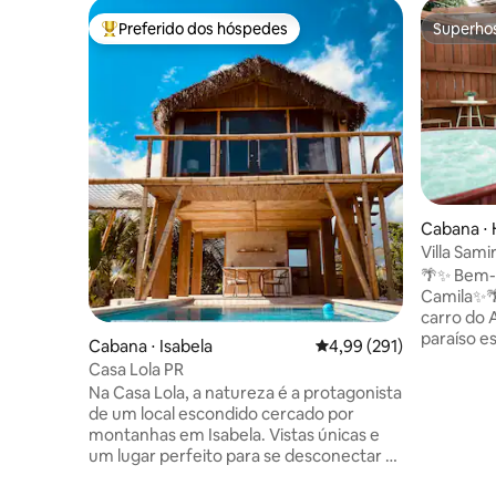
Preferido dos hóspedes
Superho
Entre os melhores preferidos dos hóspedes
Superho
Cabana ⋅ 
Villa Sam
🌴✨ Bem-v
Camila✨
carro do 
paraíso es
Cabana ⋅ Isabela
4,99 de uma avaliação m
4,99 (291)
apenas pa
Casa Lola PR
relaxame
Na Casa Lola, a natureza é a protagonista
natureza
de um local escondido cercado por
aconcheg
montanhas em Isabela. Vistas únicas e
com conf
um lugar perfeito para se desconectar e
manhãs tr
se reconectar com seu casal... Venha
noites má