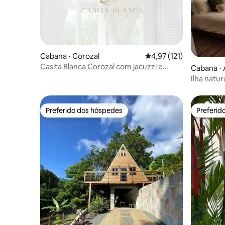
Cabana ⋅ Corozal
4,97 de uma avaliação m
4,97 (121)
Casita Blanca Corozal com jacuzzi e
Cabana ⋅ 
painéis solares
Ilha natur
Preferido dos hóspedes
Preferid
Preferido dos hóspedes
Preferid