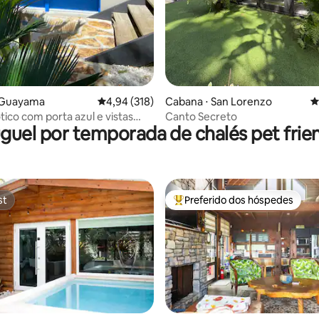
édia de 5, 149 avaliações
 Guayama
4,94 de uma avaliação média de 5, 318 avalia
4,94 (318)
Cabana ⋅ San Lorenzo
4
tico com porta azul e vistas
Canto Secreto
guel por temporada de chalés pet frie
st
Preferido dos hóspedes
st
Entre os melhores preferidos d