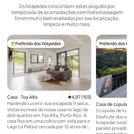
Os hóspedes concordam: estes aluguéis por
temporada de acomodações com hidromassagem
foram muito bem avaliados por sua localização,
limpeza e muito mais.
Preferido dos hóspedes
Preferido dos hó
Entre os melhores preferidos dos hóspedes
Preferido dos hó
Casa ⋅ Toa Alta
4,97 de uma avaliação média de 
4,97 (103)
Hacienda Lucero: sua escapada tropical
Casa de cúpula ⋅ 
à beira do lago
Vistas incríveis da nossa casa no lago de
2 cúpulas de luxo
dois quartos em Toa Alta, Porto Rico. A
com jacuzzi privat
Desfrute dos sons
casa fica em uma colina com vista para o
hospedar neste re
Lago La Plata e cercada por 12 acres de
paraíso privado d
floresta tropical privada. É um lugar
nas montanhas ex