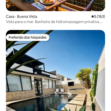
Casa ⋅ Buena Vista
5 de uma av
5 (163)
Vista para o mar. Banheira de hidromassagem privativa.
Perto de Palmas del Mar
Preferido dos hóspedes
Preferido dos hóspedes