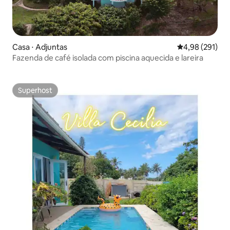
Casa ⋅ Adjuntas
4,98 de uma av
4,98 (291)
Fazenda de café isolada com piscina aquecida e lareira
Superhost
Superhost