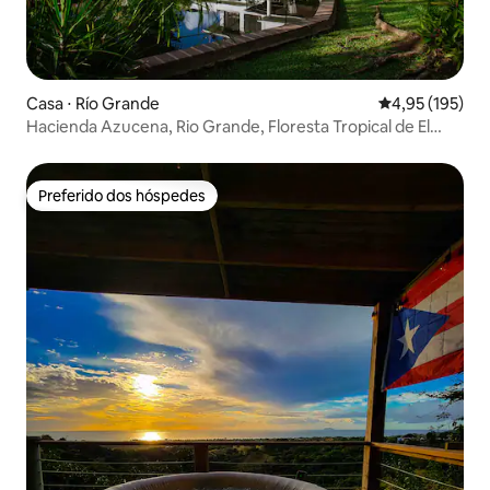
Casa ⋅ Río Grande
4,95 de uma av
4,95 (195)
Hacienda Azucena, Rio Grande, Floresta Tropical de El
Yunque
Preferido dos hóspedes
Preferido dos hóspedes