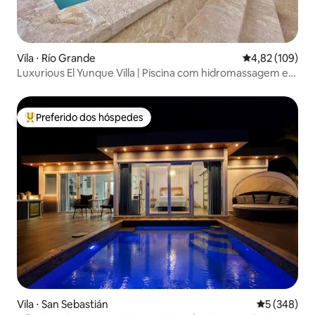
Vila ⋅ Río Grande
4,82 de uma av
4,82 (109)
Luxurious El Yunque Villa | Piscina com hidromassagem e
terraço
Preferido dos hóspedes
Entre os melhores preferidos dos hóspedes
Vila ⋅ San Sebastián
5 de uma av
5 (348)