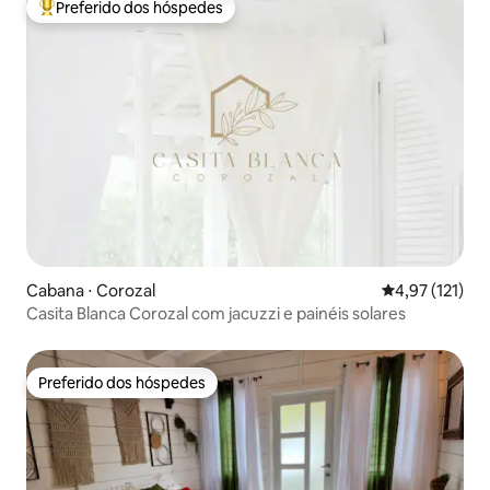
Preferido dos hóspedes
Entre os melhores preferidos dos hóspedes
Cabana ⋅ Corozal
4,97 de uma av
4,97 (121)
Casita Blanca Corozal com jacuzzi e painéis solares
Preferido dos hóspedes
Preferido dos hóspedes