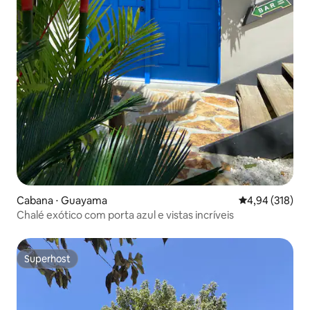
Cabana ⋅ Guayama
4,94 de uma av
4,94 (318)
Chalé exótico com porta azul e vistas incríveis
Superhost
Superhost