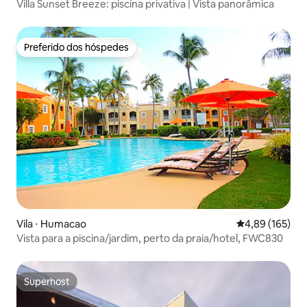
Villa Sunset Breeze: piscina privativa | Vista panorâmica
Preferido dos hóspedes
Preferido dos hóspedes
Vila ⋅ Humacao
4,89 de uma av
4,89 (165)
Vista para a piscina/jardim, perto da praia/hotel, FWC830
Superhost
Superhost