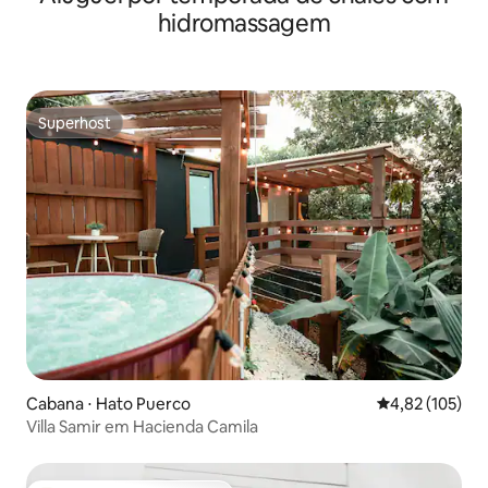
hidromassagem
Superhost
Superhost
Cabana ⋅ Hato Puerco
4,82 de uma av
4,82 (105)
Villa Samir em Hacienda Camila