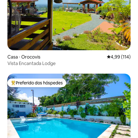
Casa ⋅ Orocovis
4,99 de uma av
4,99 (114)
Vista Encantada Lodge
Preferido dos hóspedes
Entre os melhores preferidos dos hóspedes