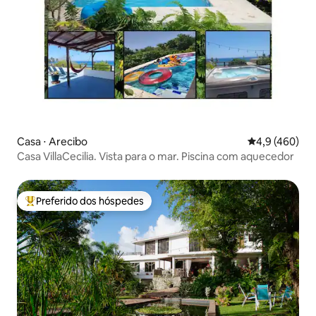
Casa ⋅ Arecibo
4,9 de uma av
4,9 (460)
Casa VillaCecilia. Vista para o mar. Piscina com aquecedor
Preferido dos hóspedes
Entre os melhores preferidos dos hóspedes