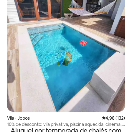
Vila ⋅ Jobos
4,98 de uma av
4,98 (132)
10% de desconto: vila privativa, piscina aquecida, cinema,
Aluguel por temporada de chalés com
praias.