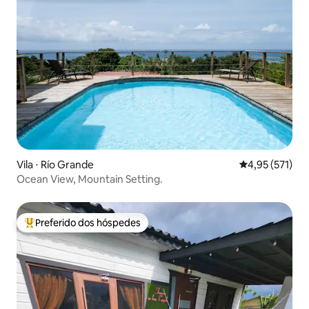
Vila ⋅ Río Grande
4,95 de uma av
4,95 (571)
Ocean View, Mountain Setting.
Preferido dos hóspedes
Entre os melhores preferidos dos hóspedes