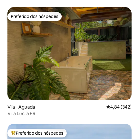
Preferido dos hóspedes
Preferido dos hóspedes
Vila ⋅ Aguada
4,84 de uma ava
4,84 (342)
Villa Lucila PR
Preferido dos hóspedes
Entre os melhores preferidos dos hóspedes