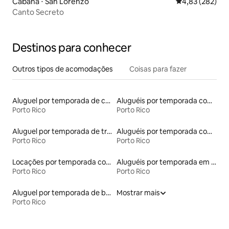
Cabana ⋅ San Lorenzo
4,83 de uma av
4,83 (282)
Canto Secreto
Destinos para conhecer
Outros tipos de acomodações
Coisas para fazer
Aluguel por temporada de contêineres
Aluguéis por temporada com acesso à praia
Porto Rico
Porto Rico
Aluguel por temporada de trailers
Aluguéis por temporada com sauna
Porto Rico
Porto Rico
Locações por temporada com piscina
Aluguéis por temporada em albergue
Porto Rico
Porto Rico
Aluguel por temporada de barcos
Mostrar mais
Porto Rico