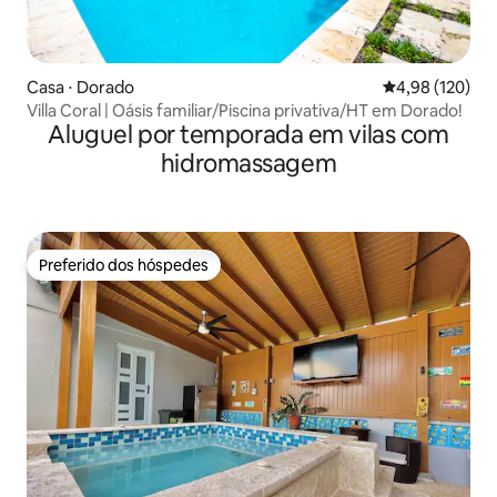
Casa ⋅ Dorado
4,98 de uma av
4,98 (120)
Villa Coral | Oásis familiar/Piscina privativa/HT em Dorado!
Aluguel por temporada em vilas com
hidromassagem
Preferido dos hóspedes
Preferido dos hóspedes