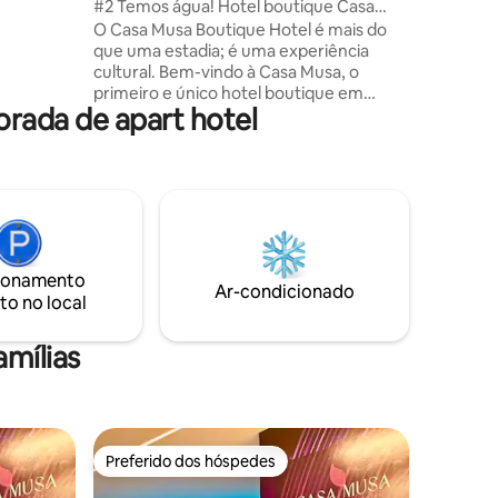
#2 Temos água! Hotel boutique Casa
r o sol,
Musa Music
O Casa Musa Boutique Hotel é mais do
que uma estadia; é uma experiência
 estilo,
cultural. Bem-vindo à Casa Musa, o
ge de casa
primeiro e único hotel boutique em
orada de apart hotel
Porto Rico dedicado a celebrar nossa rica
herança musical. Cada Suíte Master
homenageia um gênero lendário através
do design e do ritmo que conta nossa
história e revela nossa alma. Sinta-se
como uma estrela quando entrar na sua
suíte, que dispõe de uma cama queen-
size ajustável, cozinha, sala de estar
ionamento
elegante e banheiro privativo. A mistura
Ar-condicionado
to no local
perfeita de conforto e estilo.
amílias
Preferido dos hóspedes
Preferido dos hóspedes