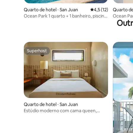
Quarto de hotel ⋅ San Juan
4,5 de uma avaliação 
4,5 (12)
Quarto de
Ocean Park 1 quarto + 1 banheiro, piscina,
Ocean Park
Outr
caminhada até a praia @Santorini 7
caminhada
Superhost
Superhost
Quarto de hotel ⋅ San Juan
Estúdio moderno com cama queen,
chuveiro com efeito de chuva e cozinha