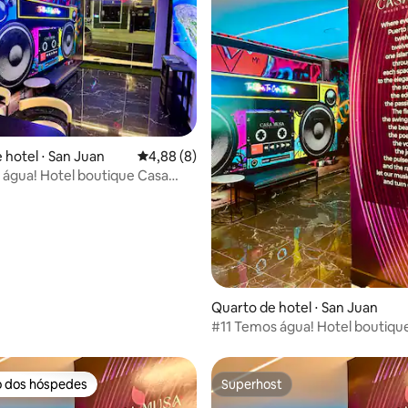
 hotel ⋅ San Juan
4,88 de uma avaliação média de 5, 8 avalia
4,88 (8)
água! Hotel boutique Casa
ic
 média de 5, 7 avaliações
Quarto de hotel ⋅ San Juan
#11 Temos água! Hotel boutiqu
Musa Music
o dos hóspedes
Superhost
o dos hóspedes
Superhost