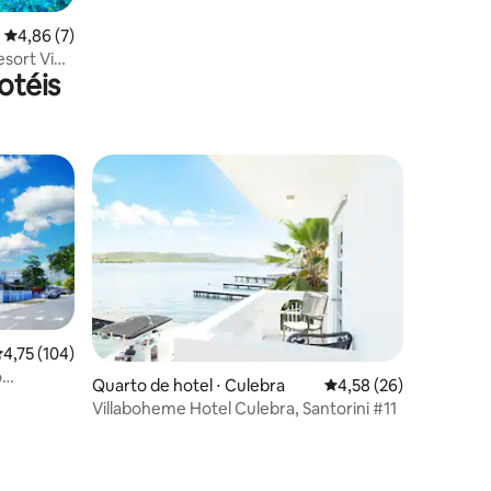
4,86 de uma avaliação média de 5, 7 avaliações
4,86 (7)
esort Vibe
otéis
,75 de uma avaliação média de 5, 104 avaliações
4,75 (104)
o
Quarto de hotel ⋅ Culebra
4,58 de uma avaliação
4,58 (26)
Villaboheme Hotel Culebra, Santorini #11