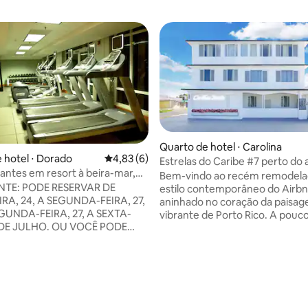
Quarto de hotel ⋅ Carolina
 hotel ⋅ Dorado
4,83 de uma avaliação média de 5, 6 avalia
4,83 (6)
Estrelas do Caribe #7 perto do
xantes em resort à beira-mar,
de San Juan
Bem-vindo ao recém remodela
 média de 5, 6 avaliações
 julho de 2026
TE: PODE RESERVAR DE
estilo contemporâneo do Airbn
RA, 24, A SEGUNDA-FEIRA, 27,
aninhado no coração da paisa
GUNDA-FEIRA, 27, A SEXTA-
vibrante de Porto Rico. A pouc
1 DE JULHO. OU VOCÊ PODE
minutos do aeroporto e das pra
R A SEMANA INTEIRA COM UM
serenas, a mistura perfeita de
 As vilas de 2 quartos do
conveniência e tranquilidade.
Vacation Club são compostas
Experimente o melhor da ilha q
túdio e uma vila de um quarto
em uma localização soberba e
i gratuito, acomodando
inesquecível. Internet de alta 
velmente um máximo de 8
com ligação estrela sempre co