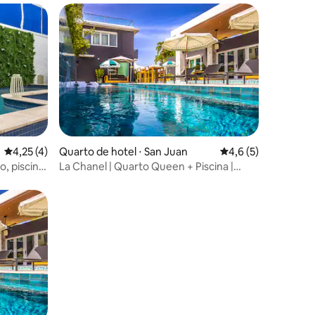
ções
4,25 de uma avaliação média de 5, 4 avaliações
4,25 (4)
Quarto de hotel ⋅ San Juan
4,6 de uma avaliaçã
4,6 (5)
, piscina,
La Chanel | Quarto Queen + Piscina |
ini4
Resort Vibe perto da praia