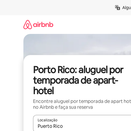
Pular
Algu
para
o
conteúdo
Porto Rico: aluguel por
temporada de apart-
hotel
Encontre aluguel por temporada de apart hot
no Airbnb e faça sua reserva
Localização
Quando os resultados estiverem disponíveis, expl