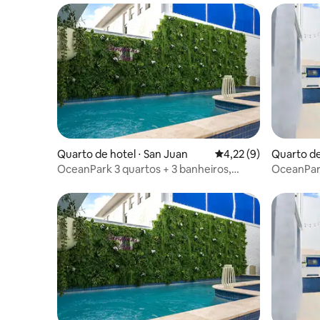
Quarto de hotel ⋅ San Juan
4,22 de uma avaliação
4,22 (9)
Quarto de
OceanPark 3 quartos + 3 banheiros,
OceanPark
piscina, acesso a pé à praia
piscina, c
@Santorini689
@Santorin