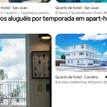
média de 5, 12 avaliações
 hotel ⋅ San Juan
Quarto de hotel ⋅ San Juan
 1 quarto + 1 banheiro, piscina,
El Savoy | QueenRoom+Pool | R
os aluguéis por temporada em apart-h
 até a praia @Santorini 5
perto da praia
Quarto de hotel ⋅ Carolina
4
Estrelas caribenhas #6 perto d
aeroporto de San Juan