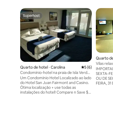
Superhost
Superhost
Quarto de
Vilas rela
Quarto de hotel ⋅ Carolina
5 de uma avaliação
5 (6)
24 a 31 de
IMPORTAN
Condomínio-hotel na praia de Isla Verde
SEXTA-FEI
e a 5 minutos do aeroporto
Um Condomínio Hotel Localizado ao lado
OU DE SE
do Hotel San Juan Fairmont and Casino.
FEIRA, 3
Ótima localização + use todas as
RESERVA
instalações do hotel! Compare n Save $$
DESCONTO.
+ Receba Mais! 1 Estacionamento privado
Aquarius 
gratuito sem custo extra!! Caminhe até a
por um es
melhor praia de San Juan, bares locais,
com Wi-F
restaurantes 24 horas, Brava Disco no
conforta