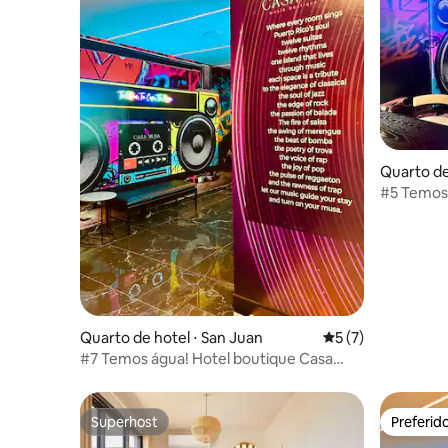
Quarto de
#5 Temos 
Musa Mus
Quarto de hotel ⋅ San Juan
5 de uma avaliação
5 (7)
#7 Temos água! Hotel boutique Casa
Musa Music
Superhost
Preferid
Superhost
Preferid