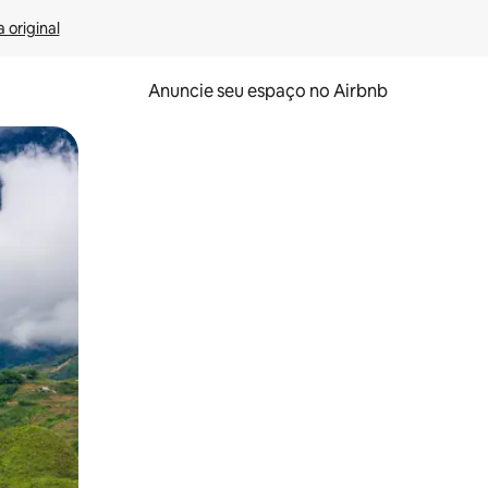
 original
Anuncie seu espaço no Airbnb
 deslizando o dedo na tela.