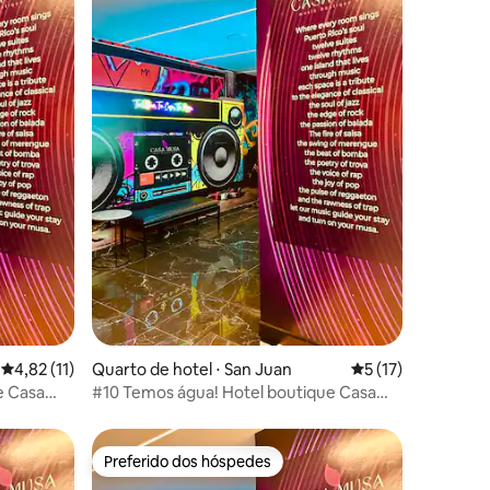
ções
4,82 de uma avaliação média de 5, 11 avaliações
4,82 (11)
Quarto de hotel ⋅ San Juan
5 de uma avaliação
5 (17)
e Casa
#10 Temos água! Hotel boutique Casa
Musa Music
Preferido dos hóspedes
Preferido dos hóspedes