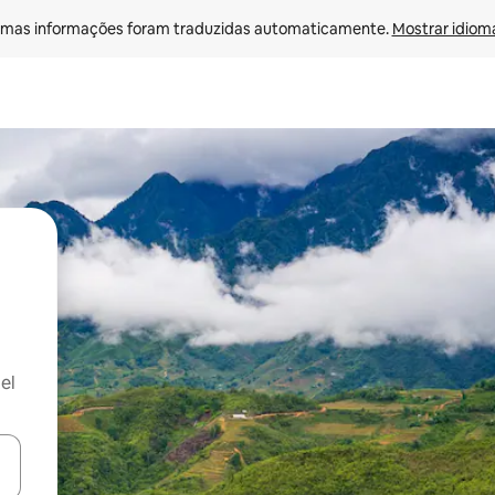
mas informações foram traduzidas automaticamente. 
Mostrar idioma
el
ore-os usando as seta para cima e para baixo do teclado ou tocando e