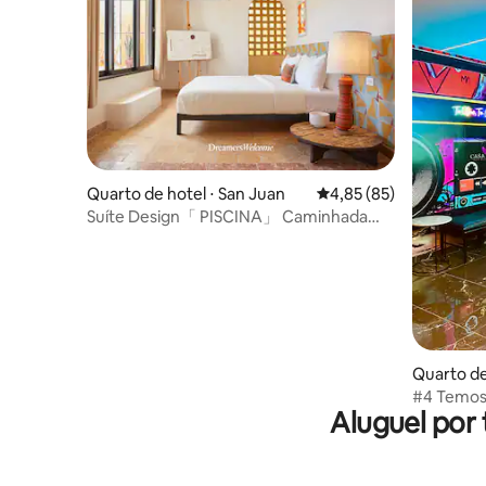
Quarto de hotel ⋅ San Juan
4,85 de uma avaliação 
4,85 (85)
Suíte Design「 PISCINA」 Caminhada
até a Praia | DUNA by DW
Quarto de
#4 Temos 
Aluguel por
Musa Mus