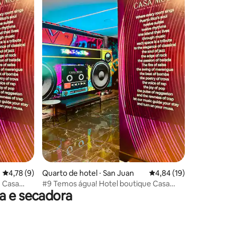
ções
4,78 de uma avaliação média de 5, 9 avaliações
4,78 (9)
Quarto de hotel ⋅ San Juan
4,84 de uma avaliação
4,84 (19)
e Casa
#9 Temos água! Hotel boutique Casa
a e secadora
Musa Music