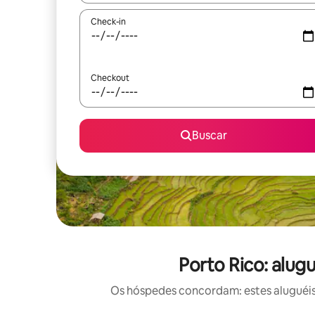
Check-in
Checkout
Buscar
Porto Rico: alug
Os hóspedes concordam: estes aluguéis 