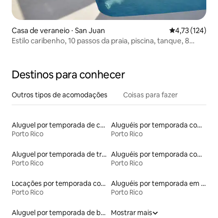
Casa de veraneio ⋅ San Juan
4,73 de uma av
4,73 (124)
Estilo caribenho, 10 passos da praia, piscina, tanque, 8
hóspedes
Destinos para conhecer
Outros tipos de acomodações
Coisas para fazer
Aluguel por temporada de contêineres
Aluguéis por temporada com acesso à praia
Porto Rico
Porto Rico
Aluguel por temporada de trailers
Aluguéis por temporada com sauna
Porto Rico
Porto Rico
Locações por temporada com piscina
Aluguéis por temporada em albergue
Porto Rico
Porto Rico
Aluguel por temporada de barcos
Mostrar mais