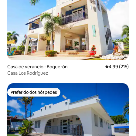
Casa de veraneio ⋅ Boquerón
4,99 de uma av
4,99 (215)
Casa Los Rodríguez
Preferido dos hóspedes
Preferido dos hóspedes