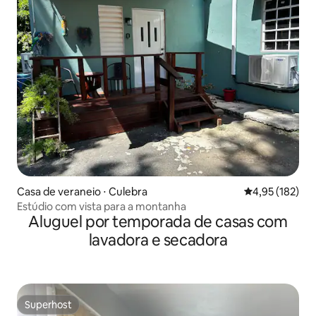
Casa de veraneio ⋅ Culebra
4,95 de uma av
4,95 (182)
Estúdio com vista para a montanha
Aluguel por temporada de casas com
lavadora e secadora
Superhost
Superhost