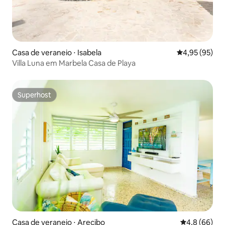
Casa de veraneio ⋅ Isabela
4,95 de uma a
4,95 (95)
Villa Luna em Marbela Casa de Playa
Superhost
Superhost
Casa de veraneio ⋅ Arecibo
4,8 de uma a
4,8 (66)