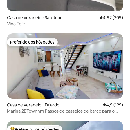
Casa de veraneio ⋅ San Juan
4,92 de uma ava
4,92 (209)
Vida Feliz
Preferido dos hóspedes
Preferido dos hóspedes
Casa de veraneio ⋅ Fajardo
4,9 de uma av
4,9 (129)
Marina 2BTownhm Passos de passeios de barco para o
paraíso!
Preferido dos hóspedes