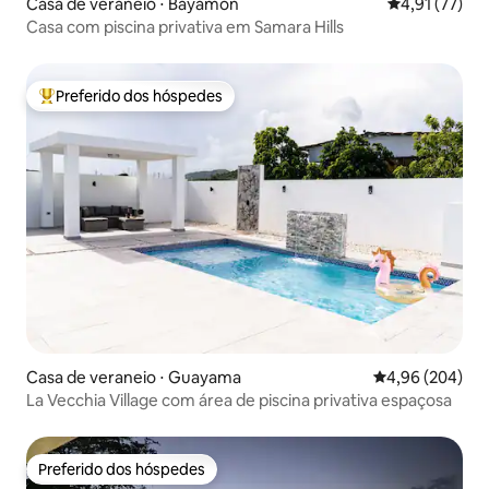
Casa de veraneio ⋅ Bayamón
4,91 de uma a
4,91 (77)
Casa com piscina privativa em Samara Hills
Preferido dos hóspedes
Entre os melhores preferidos dos hóspedes
Casa de veraneio ⋅ Guayama
4,96 de uma ava
4,96 (204)
La Vecchia Village com área de piscina privativa espaçosa
Preferido dos hóspedes
Preferido dos hóspedes