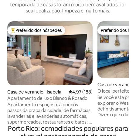
temporada de casas foram muito bem avaliados por
sua localização, limpeza e muito mais.
Preferido dos hóspedes
Preferido dos hó
Entre os melhores preferidos dos hóspedes
Preferido dos hó
Casa de veraneio 
O local perfeito p
Casa de veraneio ⋅ Isabela
4,97 de uma avaliação média de 
4,97 (188)
Side de PR
Se você está proc
Apartamento de luxo Blanco & Rosado
explorar o West Si
Apartamento espaçoso, a poucos
definitivamente ve
passos da praça da cidade, de farmácias,
Dizem que o lugar 
lavanderias e lavanderias automáticas,
É por isso que, en
supermercados, restaurantes e bares; a
procuramos uma m
Porto Rico: comodidades populares para
menos de 7 minutos de carro do
que nossos hóspe
shopping e de algumas das melhores