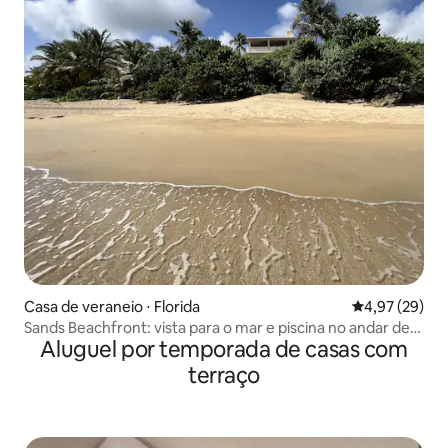
Casa de veraneio ⋅ Florida
4,97 de uma a
4,97 (29)
Sands Beachfront: vista para o mar e piscina no andar de
Aluguel por temporada de casas com
baixo
terraço