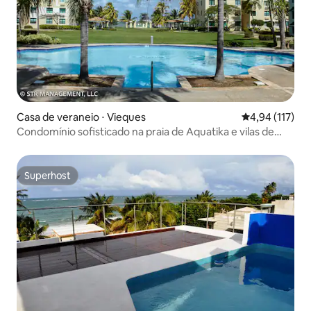
Casa de veraneio ⋅ Vieques
4,94 de uma av
4,94 (117)
Condomínio sofisticado na praia de Aquatika e vilas de
férias
Superhost
Superhost