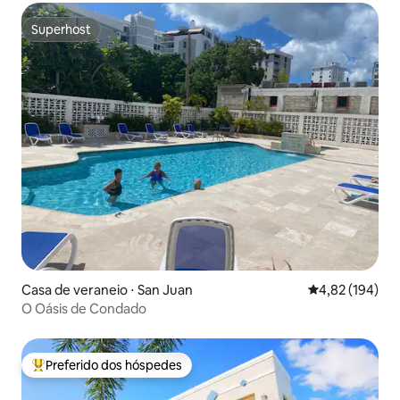
Superhost
Superhost
Casa de veraneio ⋅ San Juan
4,82 de uma av
4,82 (194)
O Oásis de Condado
Preferido dos hóspedes
Entre os melhores preferidos dos hóspedes