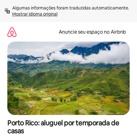
Pular
Algumas informações foram traduzidas automaticamente. 
para
Mostrar idioma original
o
conteúdo
Anuncie seu espaço no Airbnb
Porto Rico: aluguel por temporada de
casas