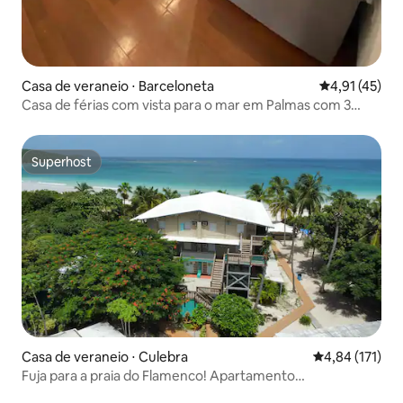
Casa de veraneio ⋅ Barceloneta
4,91 de uma a
4,91 (45)
Casa de férias com vista para o mar em Palmas com 3
quartos
Superhost
Superhost
Casa de veraneio ⋅ Culebra
4,84 de uma av
4,84 (171)
Fuja para a praia do Flamenco! Apartamento
aconchegante na praia 1C.