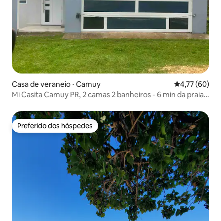
Casa de veraneio ⋅ Camuy
4,77 de uma a
4,77 (60)
Mi Casita Camuy PR, 2 camas 2 banheiros - 6 min da praia
de carro
Preferido dos hóspedes
Preferido dos hóspedes