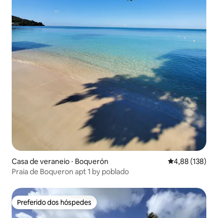
Casa de veraneio ⋅ Boquerón
4,88 de uma av
4,88 (138)
Praia de Boqueron apt 1 by poblado
Preferido dos hóspedes
Preferido dos hóspedes