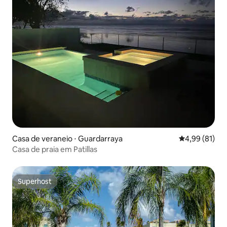
Casa de veraneio ⋅ Guardarraya
4,99 de uma a
4,99 (81)
Casa de praia em Patillas
Superhost
Superhost