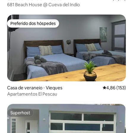
681 Beach House @ Cueva del Indio
Preferido dos hóspedes
Preferido dos hóspedes
Casa de veraneio ⋅ Vieques
4,86 de uma av
4,86 (153)
Apartamentos El Pescau
Superhost
Superhost