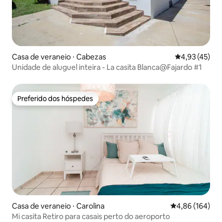
Casa de veraneio ⋅ Cabezas
4,93 de uma a
4,93 (45)
Unidade de aluguel inteira - La casita Blanca@Fajardo #1
Preferido dos hóspedes
Preferido dos hóspedes
Casa de veraneio ⋅ Carolina
4,86 de uma av
4,86 (164)
Mi casita Retiro para casais perto do aeroporto