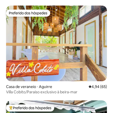
Preferido dos hóspedes
Preferido dos hóspedes
Casa de veraneio ⋅ Aguirre
4,94 de uma a
4,94 (65)
Villa Cobito/Paraíso exclusivo à beira-mar
Preferido dos hóspedes
Entre os melhores preferidos dos hóspedes