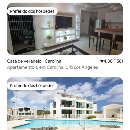
Preferido dos hóspedes
Preferido dos hóspedes
Casa de veraneio ⋅ Carolina
4,86 de uma av
4,86 (158)
Apartamento 1, em Carolina, Urb Los Angeles
Preferido dos hóspedes
Preferido dos hóspedes