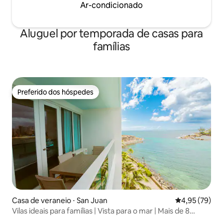
Ar-condicionado
Aluguel por temporada de casas para
famílias
Preferido dos hóspedes
Preferido dos hóspedes
Casa de veraneio ⋅ San Juan
4,95 de uma a
4,95 (79)
Vilas ideais para famílias | Vista para o mar | Mais de 8
hóspedes