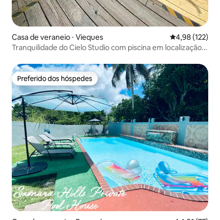
Casa de veraneio ⋅ Vieques
4,98 de uma av
4,98 (122)
Tranquilidade do Cielo Studio com piscina em localização
rural
Preferido dos hóspedes
Preferido dos hóspedes