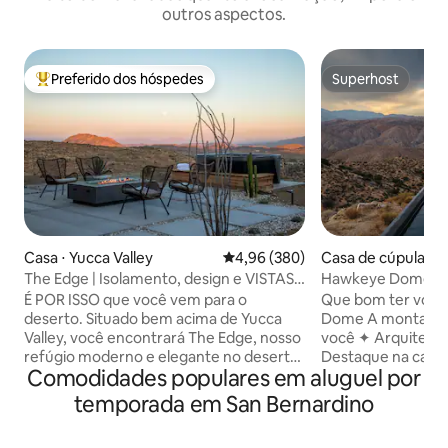
outros aspectos.
Preferido dos hóspedes
Superhost
Entre os melhores preferidos dos hóspedes
Superhost
Casa ⋅ Yucca Valley
4,96 de uma avaliação média de 5
4,96 (380)
Casa de cúpula ⋅ Y
y
The Edge | Isolamento, design e VISTAS
Hawkeye Dome · 112
DOS SONHOS + Mais
vistas épicas
É POR ISSO que você vem para o
Que bom ter você
deserto. Situado bem acima de Yucca
Dome A montanha inteira espera por
Valley, você encontrará The Edge, nosso
você ✦ Arquitetura geodésica icônica ✦
refúgio moderno e elegante no deserto
Destaque na capa 
Comodidades populares em aluguel por
com 2 camas/2 banheiros. É
melhores vistas de
pitorescamente isolado em um lote de
de natação de✦ 12
temporada em San Bernardino
2,5 acres, mas a poucos minutos da
de visualização su
cidade e do Parque Nacional de Joshua
em 45 hectares de