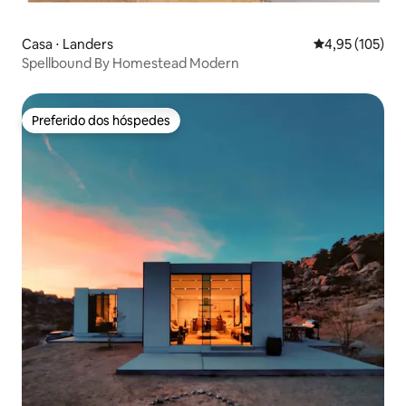
Casa ⋅ Landers
4,95 de uma av
4,95 (105)
Spellbound By Homestead Modern
Preferido dos hóspedes
Preferido dos hóspedes