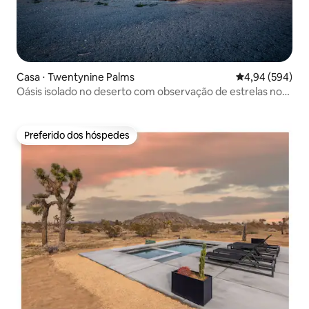
Casa ⋅ Twentynine Palms
4,94 de uma ava
4,94 (594)
Oásis isolado no deserto com observação de estrelas no
terraço
Preferido dos hóspedes
Preferido dos hóspedes