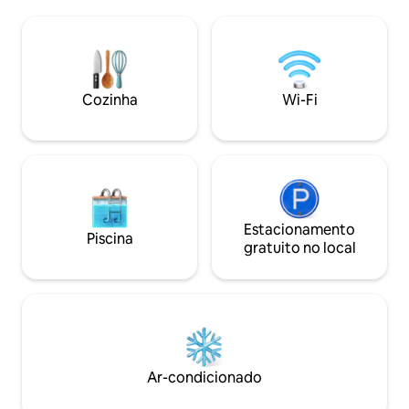
Tree. Explore as atrações locais, caminhe
Cabana ✦ transpar
pelo seu próprio quintal ou relaxe o dia
estrelas e medita
todo na nossa luxuosa banheira de
trilhas no local ✦
hidromassagem enquanto se maravilha
fogueira ao ar livr
com A MELHOR VISTA do Alto Deserto!
livre sem esforço
✔ 2 quartos King Cozinha ✔ Completa
do centro históric
Cozinha
Wi-Fi
✔Spa ✔Lareira externa ✔Hammocks
Originalmente cons
✔Churrasco Wi-Fi de✔ alta velocidade
nudistas. Sim, é v
Veja mais abaixo!
Estacionamento
Piscina
gratuito no local
Ar-condicionado