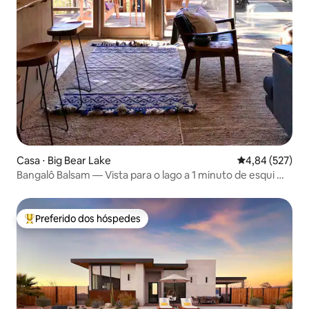
Casa ⋅ Big Bear Lake
4,84 de uma av
4,84 (527)
Bangalô Balsam — Vista para o lago a 1 minuto de esqui —
Banheira de hidromassagem
Preferido dos hóspedes
Entre os melhores preferidos dos hóspedes