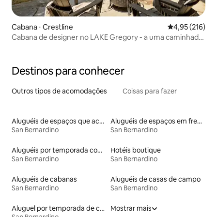
Cabana ⋅ Crestline
4,95 de uma av
4,95 (216)
Cabana de designer no LAKE Gregory - a uma caminhada
do comércio!
Destinos para conhecer
Outros tipos de acomodações
Coisas para fazer
Aluguéis de espaços que aceitam animais de estimação
Aluguéis de espaços em frente à praia
San Bernardino
San Bernardino
Aluguéis por temporada com banheira
Hotéis boutique
San Bernardino
San Bernardino
Aluguéis de cabanas
Aluguéis de casas de campo
San Bernardino
San Bernardino
Aluguel por temporada de casas de hóspedes
Mostrar mais