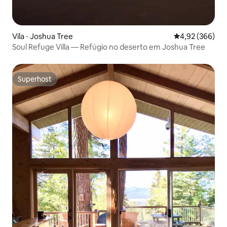
Vila ⋅ Joshua Tree
4,92 de uma ava
4,92 (366)
Soul Refuge Villa — Refúgio no deserto em Joshua Tree
Superhost
Superhost