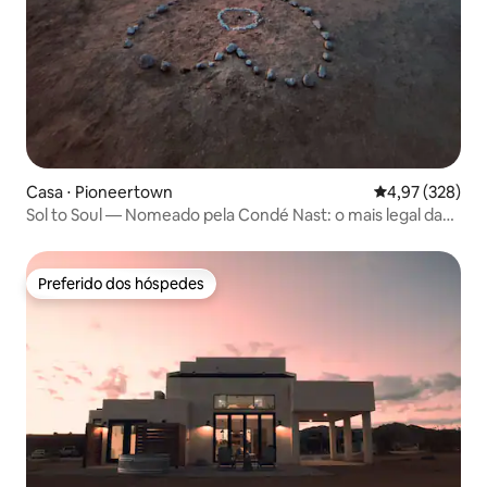
Casa ⋅ Pioneertown
4,97 de uma av
4,97 (328)
Sol to Soul — Nomeado pela Condé Nast: o mais legal da
Cali
Preferido dos hóspedes
Preferido dos hóspedes