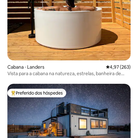
Cabana ⋅ Landers
4,97 de uma av
4,97 (263)
Vista para a cabana na natureza, estrelas, banheira de
imersão, 5 acres
Preferido dos hóspedes
Entre os melhores preferidos dos hóspedes