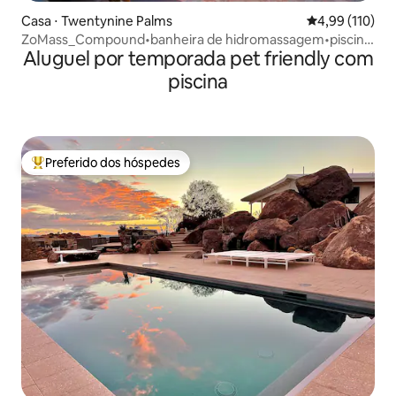
Casa ⋅ Twentynine Palms
4,99 de uma av
4,99 (110)
ZoMass_Compound•banheira de hidromassagem•piscina
Aluguel por temporada pet friendly com
de cowboy•plataforma de ioga•
piscina
Preferido dos hóspedes
Entre os melhores preferidos dos hóspedes