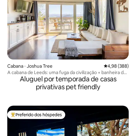
Cabana ⋅ Joshua Tree
4,98 de uma ava
4,98 (388)
A cabana de Leeds: uma fuga da civilização + banheira de
Aluguel por temporada de casas
hidromassagem
privativas pet friendly
Preferido dos hóspedes
Entre os melhores preferidos dos hóspedes