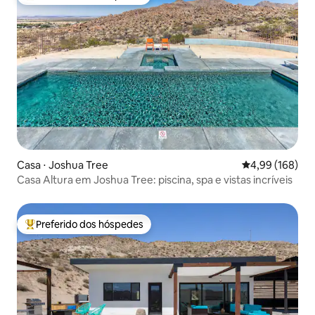
Entre os melhores preferidos dos hóspedes
Casa ⋅ Joshua Tree
4,99 de uma av
4,99 (168)
Casa Altura em Joshua Tree: piscina, spa e vistas incríveis
Preferido dos hóspedes
Entre os melhores preferidos dos hóspedes