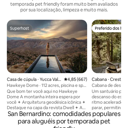
temporada pet friendly foram muito bem avaliados
por sua localização, limpeza e muito mais.
Superhost
Preferido dos hó
Superhost
Preferido dos hó
Casa de cúpula ⋅ Yucca Valle
4,85 de uma avaliação média de 
4,85 (667)
Cabana ⋅ Crestlin
y
Hawkeye Dome · 112 acres, piscina e spa,
Cabana de designe
vistas épicas
uma caminhada do
Que bom ter você aqui no Hawkeye
Um santuário para
Dome A montanha inteira espera por
descanso do estil
você ✦ Arquitetura geodésica icônica ✦
ritmo acelerado, 
Destaque na capa da revista Dwell ✦ As
parar, permitindo
San Bernardino: comodidades populares
melhores vistas de todo o Mojave Piscina
natureza e um foc
de natação de✦ 12 metros com janelas
simples da vida. L
para aluguéis por temporada pet
de visualização subaquática ✦ Situada
montanhas ao lad