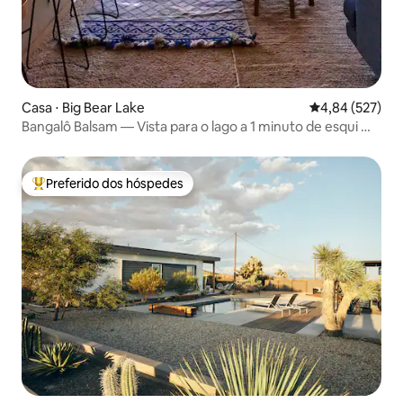
Casa ⋅ Big Bear Lake
4,84 de uma av
4,84 (527)
Bangalô Balsam — Vista para o lago a 1 minuto de esqui —
Banheira de hidromassagem
Preferido dos hóspedes
Entre os melhores preferidos dos hóspedes