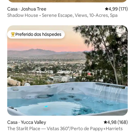
Casa ⋅ Joshua Tree
4,99 de uma av
4,99 (171)
Shadow House • Serene Escape, Views, 10-Acres, Spa
Preferido dos hóspedes
Entre os melhores preferidos dos hóspedes
Casa ⋅ Yucca Valley
4,98 de uma av
4,98 (168)
The Starlit Place — Vistas 360°/Perto de Pappy+Harriets