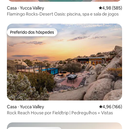
Casa ⋅ Yucca Valley
4,98 de uma ava
4,98 (585)
Flamingo Rocks-Desert Oasis: piscina, spa e sala de jogos
Preferido dos hóspedes
Preferido dos hóspedes
Casa ⋅ Yucca Valley
4,96 de uma av
4,96 (166)
Rock Reach House por Fieldtrip | Pedregulhos + Vistas