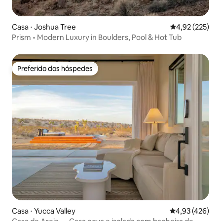
Casa ⋅ Joshua Tree
4,92 de uma av
4,92 (225)
Prism • Modern Luxury in Boulders, Pool & Hot Tub
Preferido dos hóspedes
Preferido dos hóspedes
Casa ⋅ Yucca Valley
4,93 de uma av
4,93 (426)