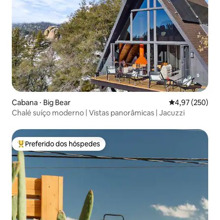
Cabana ⋅ Big Bear
4,97 de uma av
4,97 (250)
Chalé suíço moderno | Vistas panorâmicas | Jacuzzi
Preferido dos hóspedes
Entre os melhores preferidos dos hóspedes