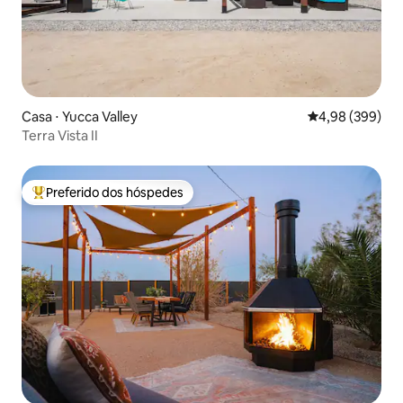
Casa ⋅ Yucca Valley
4,98 de uma ava
4,98 (399)
Terra Vista II
Preferido dos hóspedes
Entre os melhores preferidos dos hóspedes