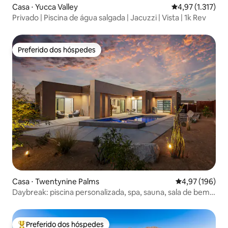
Casa ⋅ Yucca Valley
4,97 de uma aval
4,97 (1.317)
Privado | Piscina de água salgada | Jacuzzi | Vista | 1k Rev
Preferido dos hóspedes
Preferido dos hóspedes
Casa ⋅ Twentynine Palms
4,97 de uma av
4,97 (196)
Daybreak: piscina personalizada, spa, sauna, sala de bem-
estar
Preferido dos hóspedes