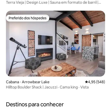
Terra Vieja | Design Luxe | Sauna em formato de barril |
Fogueira
Preferido dos hóspedes
Preferido dos hóspedes
Cabana ⋅ Arrowbear Lake
4,95 de uma ava
4,95 (548)
Hilltop Boulder Shack | Jacuzzi · Cama king · Vista
Destinos para conhecer