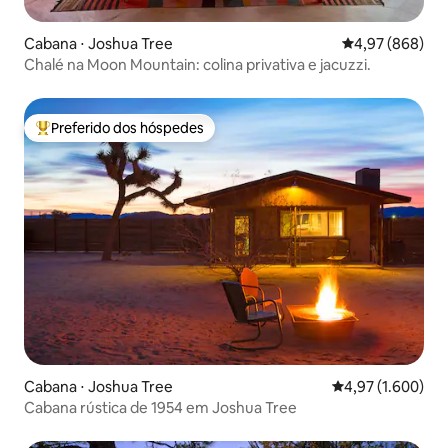
Cabana ⋅ Joshua Tree
4,97 de uma ava
4,97 (868)
Chalé na Moon Mountain: colina privativa e jacuzzi.
Preferido dos hóspedes
Entre os melhores preferidos dos hóspedes
Cabana ⋅ Joshua Tree
4,97 de uma aval
4,97 (1.600)
Cabana rústica de 1954 em Joshua Tree