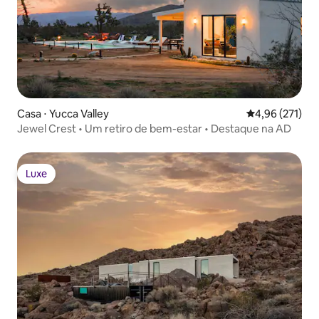
Casa ⋅ Yucca Valley
4,96 de uma av
4,96 (271)
Jewel Crest • Um retiro de bem-estar • Destaque na AD
Luxe
Luxe