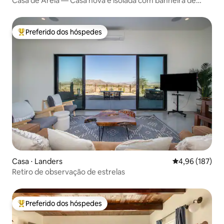
Casa de Areia — Casa nova e isolada com banheira de
hidromassagem
Preferido dos hóspedes
Entre os melhores preferidos dos hóspedes
Casa ⋅ Landers
4,96 de uma av
4,96 (187)
Retiro de observação de estrelas
Preferido dos hóspedes
Entre os melhores preferidos dos hóspedes