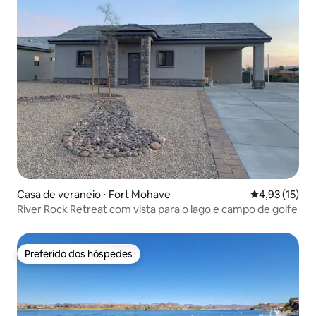
Casa de veraneio ⋅ Fort Mohave
4,93 de uma a
4,93 (15)
River Rock Retreat com vista para o lago e campo de golfe
Preferido dos hóspedes
Preferido dos hóspedes