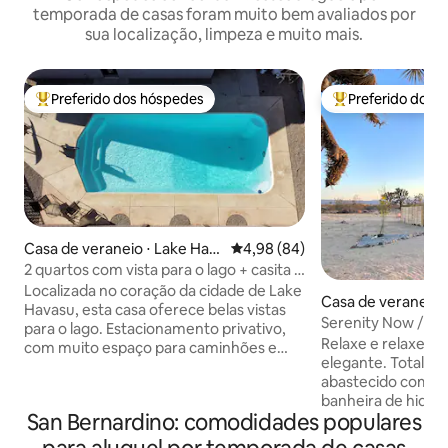
temporada de casas foram muito bem avaliados por
sua localização, limpeza e muito mais.
Preferido dos hóspedes
Preferido dos 
Entre os melhores preferidos dos hóspedes
Entre os melhore
Casa de veraneio ⋅ Lake Hav
4,98 de uma avaliação média de
4,98 (84)
asu City
2 quartos com vista para o lago + casita e
piscina + conexão completa para trailer
Localizada no coração da cidade de Lake
Casa de veraneio 
Havasu, esta casa oferece belas vistas
Serenity Now / Ba
para o lago. Estacionamento privativo,
hidromassagem +
Relaxe e relaxe n
com muito espaço para caminhões e
elegante. Totalm
reboques. Carregamento de veículos
abastecido com o 
elétricos (pergunte ao anfitrião para
banheira de hidr
obter detalhes) Conexões COMPLETAS
San Bernardino: comodidades populares
melhorada! Recarr
para trailers na garagem (taxa adicional)
pátio privativo c
1 cama king size no quarto principal 1