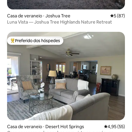
Casa de veraneio ⋅ Joshua Tree
5 de uma a
5 (87)
Luna Vista — Joshua Tree Highlands Nature Retreat
Preferido dos hóspedes
Entre os melhores preferidos dos hóspedes
Casa de veraneio ⋅ Desert Hot Springs
4,95 de uma a
4,95 (55)