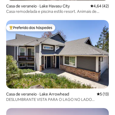
Casa de veraneio ⋅ Lake Havasu City
4,64 de uma a
4,64 (42)
Casa remodelada e piscina estilo resort. Animais de
estimação são bem-vindos!
Preferido dos hóspedes
Entre os melhores preferidos dos hóspedes
Casa de veraneio ⋅ Lake Arrowhead
5 de uma a
5 (13)
DESLUMBRANTE VISTA PARA O LAGO NO LADO
ENSOLARADO DO LAGO