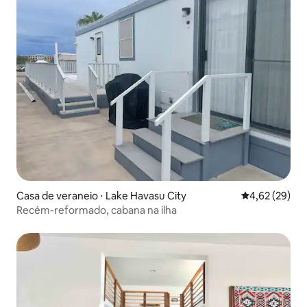
Casa de veraneio ⋅ Lake Havasu City
4,62 de uma a
4,62 (29)
Recém-reformado, cabana na ilha