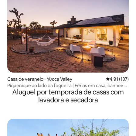
Casa de veraneio ⋅ Yucca Valley
4,91 de uma av
4,91 (137)
Piquenique ao lado da fogueira | Férias em casa, banheira
Aluguel por temporada de casas com
de cowboy
lavadora e secadora