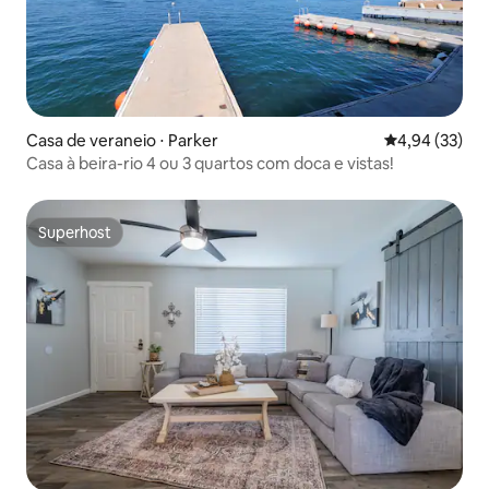
Casa de veraneio ⋅ Parker
4,94 de uma a
4,94 (33)
Casa à beira-rio 4 ou 3 quartos com doca e vistas!
Superhost
Superhost