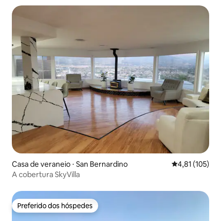
Casa de veraneio ⋅ San Bernardino
4,81 de uma av
4,81 (105)
A cobertura SkyVilla
Preferido dos hóspedes
Preferido dos hóspedes