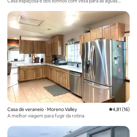
Casa espaçosa e dos sonhos com vista para as águas
termais do deserto
Casa de veraneio ⋅ Moreno Valley
4,81 de uma a
4,81 (16)
A melhor viagem para fugir da rotina