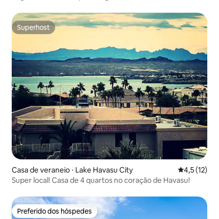
Superhost
Superhost
Casa de veraneio ⋅ Lake Havasu City
4,5 de uma a
4,5 (12)
Super local! Casa de 4 quartos no coração de Havasu!
Preferido dos hóspedes
Preferido dos hóspedes