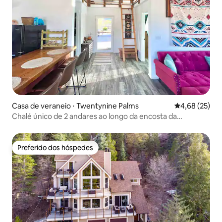
Casa de veraneio ⋅ Twentynine Palms
4,68 de uma a
4,68 (25)
Chalé único de 2 andares ao longo da encosta da
montanha
Preferido dos hóspedes
Preferido dos hóspedes