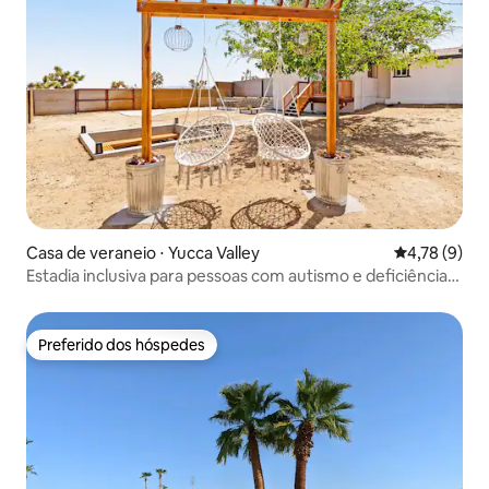
Casa de veraneio ⋅ Yucca Valley
4,78 de uma 
4,78 (9)
Estadia inclusiva para pessoas com autismo e deficiência
sensorial com piscina de cowboy
Preferido dos hóspedes
Preferido dos hóspedes