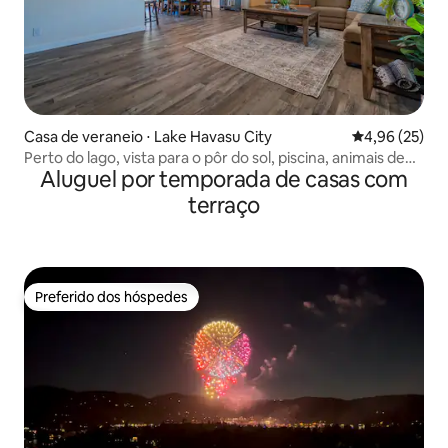
Casa de veraneio ⋅ Lake Havasu City
4,96 de uma a
4,96 (25)
Perto do lago, vista para o pôr do sol, piscina, animais de
Aluguel por temporada de casas com
estimação, carregador de veículos elétricos
terraço
Preferido dos hóspedes
Preferido dos hóspedes