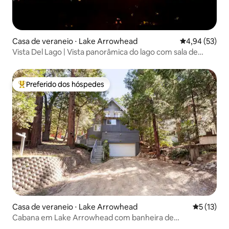
Casa de veraneio ⋅ Lake Arrowhead
4,94 de uma a
4,94 (53)
Vista Del Lago | Vista panorâmica do lago com sala de
jogos!
Preferido dos hóspedes
Entre os melhores preferidos dos hóspedes
Casa de veraneio ⋅ Lake Arrowhead
5 de uma a
5 (13)
Cabana em Lake Arrowhead com banheira de
hidromassagem!