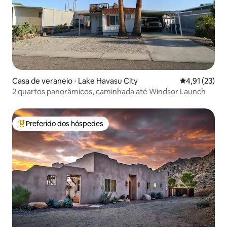
Casa de veraneio ⋅ Lake Havasu City
4,91 de uma a
4,91 (23)
2 quartos panorâmicos, caminhada até Windsor Launch
Preferido dos hóspedes
Entre os melhores preferidos dos hóspedes