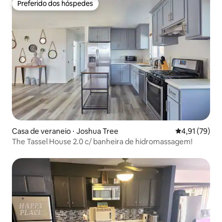
Preferido dos hóspedes
Preferido dos hóspedes
Casa de veraneio ⋅ Joshua Tree
4,91 de uma a
4,91 (79)
The Tassel House 2.0 c/ banheira de hidromassagem!