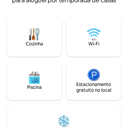
para aluguel por temporada de casas
e chuveiro. À noit
sofá-cama queen size na sala de estar 2
contemple as estre
camas de tamanho completo no quarto
marshmallows na f
de hóspedes 1 cama king na casita
encontrará uma c
(sistema de ar condicionado mini split
confortável, um e
dedicado) (a casita está fora da
Starlink para str
garagem) 2 milhas até a rampa de
de 85 polegadas.
lançamento de Windsor 1,5 milhas até a
está totalmente a
ponte de Londres
Cozinha
Wi-Fi
secadora de tama
disponível para seu uso. Cone
no local por taxa a
Estacionamento
Piscina
gratuito no local