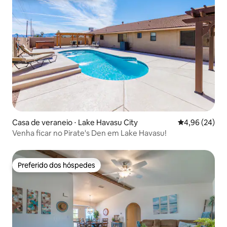
Casa de veraneio ⋅ Lake Havasu City
4,96 de uma a
4,96 (24)
Venha ficar no Pirate's Den em Lake Havasu!
Preferido dos hóspedes
Preferido dos hóspedes