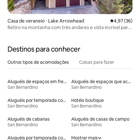
Casa de veraneio ⋅ Lake Arrowhead
4,97 de uma a
4,97 (36)
Retiro na montanha com três andares e vista incrível para
o pôr do sol
Destinos para conhecer
Outros tipos de acomodações
Coisas para fazer
Aluguéis de espaços em frente à praia
Aluguéis de espaços que aceitam animais de estimação
San Bernardino
San Bernardino
Aluguéis por temporada com banheira
Hotéis boutique
San Bernardino
San Bernardino
Aluguéis de cabanas
Aluguéis de casas de campo
San Bernardino
San Bernardino
Aluguéis por temporada com acesso ao lago
Mostrar mais