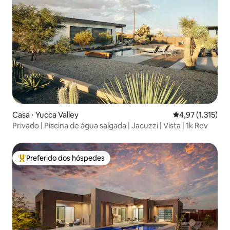
Casa ⋅ Yucca Valley
4,97 de uma aval
4,97 (1.315)
Privado | Piscina de água salgada | Jacuzzi | Vista | 1k Rev
Preferido dos hóspedes
Entre os melhores preferidos dos hóspedes