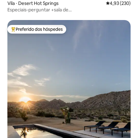
Vila ⋅ Desert Hot Springs
4,93 de uma av
4,93 (230)
Especiais-perguntar +sala de
jogos+basquete+fogueira+churrasco
Preferido dos hóspedes
Entre os melhores preferidos dos hóspedes