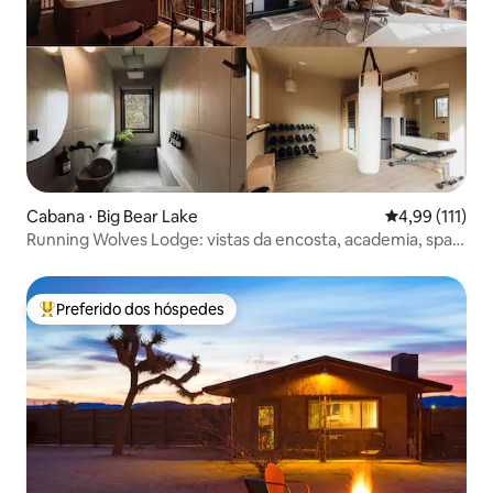
Cabana ⋅ Big Bear Lake
4,99 de uma av
4,99 (111)
Running Wolves Lodge: vistas da encosta, academia, spa,
animais de estimação
Preferido dos hóspedes
Entre os melhores preferidos dos hóspedes