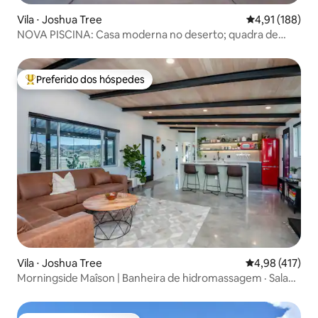
Vila ⋅ Joshua Tree
4,91 de uma av
4,91 (188)
NOVA PISCINA: Casa moderna no deserto; quadra de
pickleball
Preferido dos hóspedes
Entre os melhores preferidos dos hóspedes
Vila ⋅ Joshua Tree
4,98 de uma av
4,98 (417)
Morningside Maîson | Banheira de hidromassagem · Sala
de jogos · Vistas