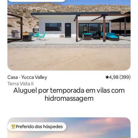
Entre os melhores preferidos dos hóspedes
Casa ⋅ Yucca Valley
4,98 de uma ava
4,98 (399)
Terra Vista II
Aluguel por temporada em vilas com
hidromassagem
Preferido dos hóspedes
Entre os melhores preferidos dos hóspedes