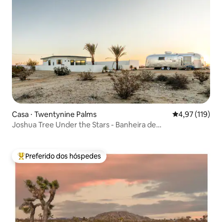
Casa ⋅ Twentynine Palms
4,97 de uma av
4,97 (119)
Joshua Tree Under the Stars - Banheira de
hidromassagem/Fogueira
Preferido dos hóspedes
Entre os melhores preferidos dos hóspedes