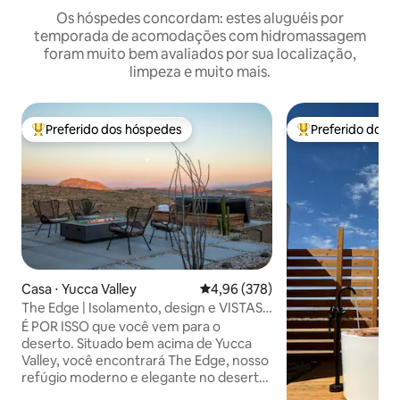
Os hóspedes concordam: estes aluguéis por
temporada de acomodações com hidromassagem
foram muito bem avaliados por sua localização,
limpeza e muito mais.
Preferido dos hóspedes
Preferido dos 
Entre os melhores preferidos dos hóspedes
Entre os melhore
Casa ⋅ Yucca Valley
4,96 de uma avaliação média de 
4,96 (378)
The Edge | Isolamento, design e VISTAS
DOS SONHOS + Mais
É POR ISSO que você vem para o
deserto. Situado bem acima de Yucca
Valley, você encontrará The Edge, nosso
refúgio moderno e elegante no deserto
com 2 camas/2 banheiros. É