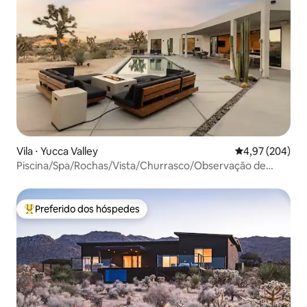
Vila ⋅ Yucca Valley
4,97 de uma ava
4,97 (204)
Piscina/Spa/Rochas/Vista/Churrasco/Observação de
estrelas
Preferido dos hóspedes
Entre os melhores preferidos dos hóspedes