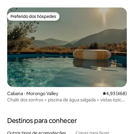
hidromassagem
Preferido dos hóspedes
Preferido dos hóspedes
Cabana ⋅ Morongo Valley
4,93 de uma av
4,93 (468)
Chalé dos sonhos + piscina de água salgada + vistas épicas
+ Joshua Tree +
Destinos para conhecer
Outros tipos de acomodações
Coisas para fazer