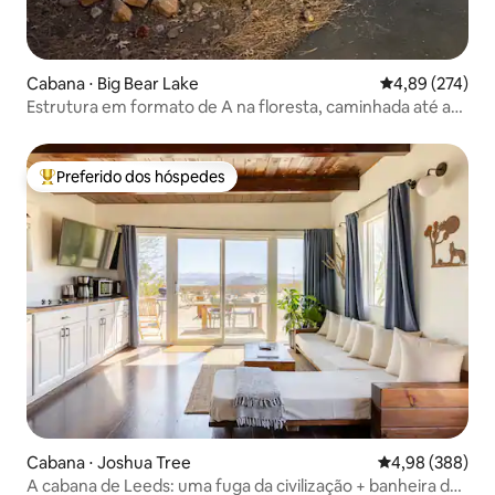
Cabana ⋅ Big Bear Lake
4,89 de uma av
4,89 (274)
Estrutura em formato de A na floresta, caminhada até as
pistas, banheira de hidromassagem!
Preferido dos hóspedes
Entre os melhores preferidos dos hóspedes
Cabana ⋅ Joshua Tree
4,98 de uma ava
4,98 (388)
A cabana de Leeds: uma fuga da civilização + banheira de