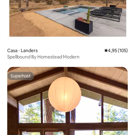
Casa ⋅ Landers
4,95 de uma av
4,95 (105)
Spellbound By Homestead Modern
Superhost
Superhost