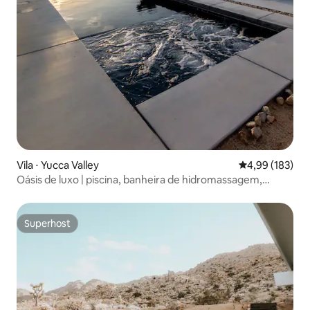
Vila ⋅ Yucca Valley
4,99 de uma av
4,99 (183)
Oásis de luxo | piscina, banheira de hidromassagem,
fogueira, vistas
Superhost
Superhost