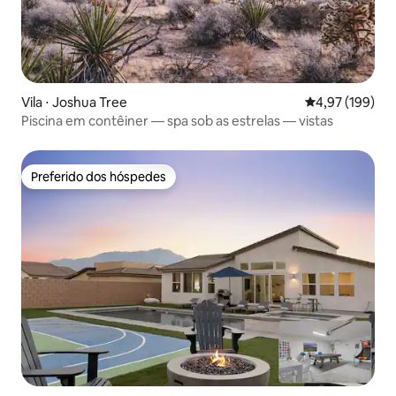
Vila ⋅ Joshua Tree
4,97 de uma av
4,97 (199)
Piscina em contêiner — spa sob as estrelas — vistas
Preferido dos hóspedes
Preferido dos hóspedes