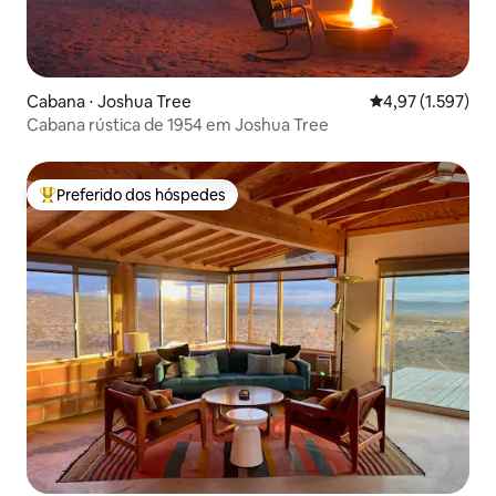
Cabana ⋅ Joshua Tree
4,97 de uma aval
4,97 (1.597)
Cabana rústica de 1954 em Joshua Tree
Preferido dos hóspedes
Entre os melhores preferidos dos hóspedes