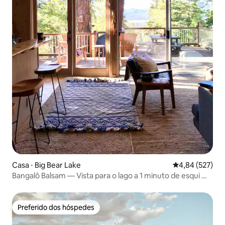
Casa ⋅ Big Bear Lake
4,84 de uma av
4,84 (527)
Bangalô Balsam — Vista para o lago a 1 minuto de esqui —
Banheira de hidromassagem
Preferido dos hóspedes
Preferido dos hóspedes