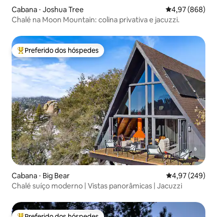
Cabana ⋅ Joshua Tree
4,97 de uma ava
4,97 (868)
Chalé na Moon Mountain: colina privativa e jacuzzi.
Preferido dos hóspedes
Entre os melhores preferidos dos hóspedes
Cabana ⋅ Big Bear
4,97 de uma ava
4,97 (249)
Chalé suíço moderno | Vistas panorâmicas | Jacuzzi
Preferido dos hóspedes