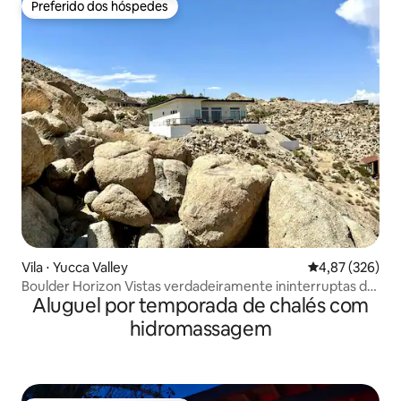
Preferido dos hóspedes
Preferido dos hóspedes
Vila ⋅ Yucca Valley
4,87 de uma av
4,87 (326)
Boulder Horizon Vistas verdadeiramente ininterruptas de
Aluguel por temporada de chalés com
180 graus
hidromassagem