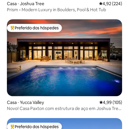
Casa ⋅ Joshua Tree
4,92 de uma av
4,92 (224)
Prism • Modern Luxury in Boulders, Pool & Hot Tub
Preferido dos hóspedes
Entre os melhores preferidos dos hóspedes
Casa ⋅ Yucca Valley
4,99 de uma av
4,99 (105)
Novo! Casa Paxton com estrutura de aço em Joshua Tree
+ piscina
Preferido dos hóspedes