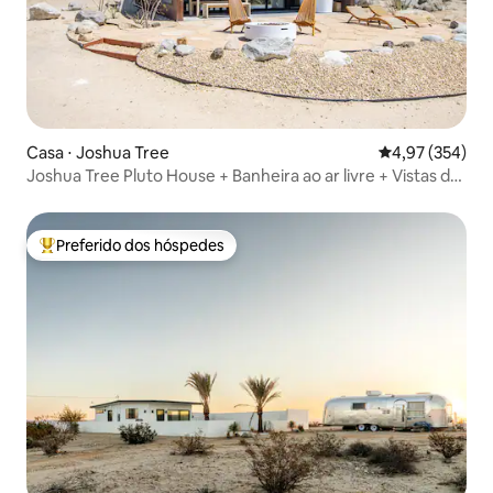
Casa ⋅ Joshua Tree
4,97 de uma av
4,97 (354)
Joshua Tree Pluto House + Banheira ao ar livre + Vistas do
deserto
Preferido dos hóspedes
Entre os melhores preferidos dos hóspedes