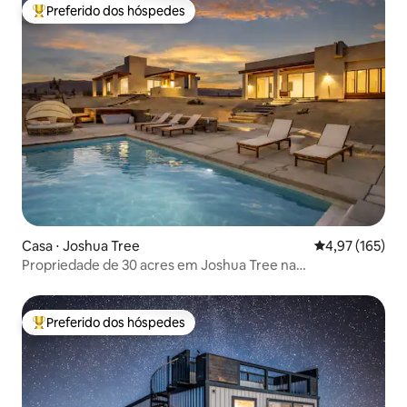
Preferido dos hóspedes
Entre os melhores preferidos dos hóspedes
Casa ⋅ Joshua Tree
4,97 de uma av
4,97 (165)
Propriedade de 30 acres em Joshua Tree na
Travel+Leisure
Preferido dos hóspedes
Entre os melhores preferidos dos hóspedes