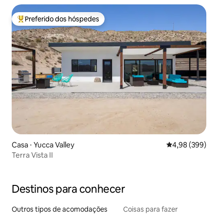
Preferido dos hóspedes
Entre os melhores preferidos dos hóspedes
Casa ⋅ Yucca Valley
4,98 de uma ava
4,98 (399)
Terra Vista II
Destinos para conhecer
Outros tipos de acomodações
Coisas para fazer