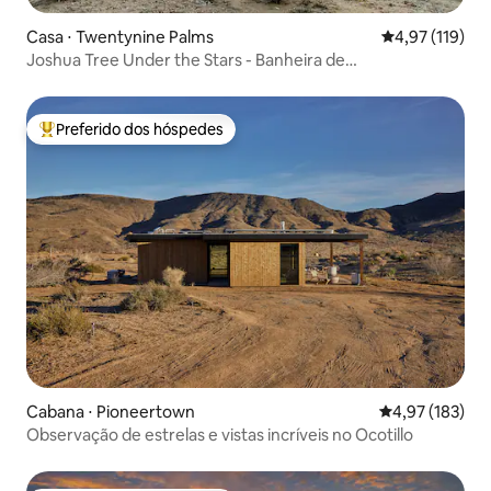
Casa ⋅ Twentynine Palms
4,97 de uma av
4,97 (119)
Joshua Tree Under the Stars - Banheira de
hidromassagem/Fogueira
Preferido dos hóspedes
Entre os melhores preferidos dos hóspedes
Cabana ⋅ Pioneertown
4,97 de uma av
4,97 (183)
Observação de estrelas e vistas incríveis no Ocotillo