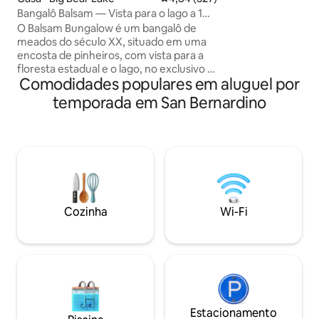
Cabana ✦ transpar
Bangalô Balsam — Vista para o lago a 1
estrelas e medita
minuto de esqui — Banheira de
O Balsam Bungalow é um bangalô de
trilhas no local ✦
hidromassagem
meados do século XX, situado em uma
fogueira ao ar livr
encosta de pinheiros, com vista para a
livre sem esforço
floresta estadual e o lago, no exclusivo e
do centro históric
Comodidades populares em aluguel por
encantador bairro de Moonridge.
Originalmente cons
Caminhe/dirija até as pistas de Big Bear,
nudistas. Sim, é v
temporada em San Bernardino
localizadas a 0,5 km de distância. Snow
Summit 9 min de carro. Trilhas de
caminhada pela floresta estadual a 2
quarteirões. Aconchegue-se junto à
lareira de alvenaria e aprecie a vista
pitoresca com janelas do teto ao chão.
Aproveite o quintal arborizado com deck
ao redor, fogueira, churrasqueira, área
Cozinha
Wi-Fi
para refeições e banheira de
hidromassagem panorâmica, que é
limpa após cada hóspede.
Estacionamento