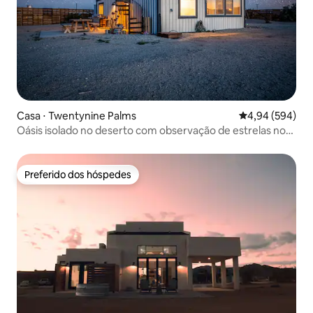
Casa ⋅ Twentynine Palms
4,94 de uma ava
4,94 (594)
Oásis isolado no deserto com observação de estrelas no
terraço
Preferido dos hóspedes
Preferido dos hóspedes