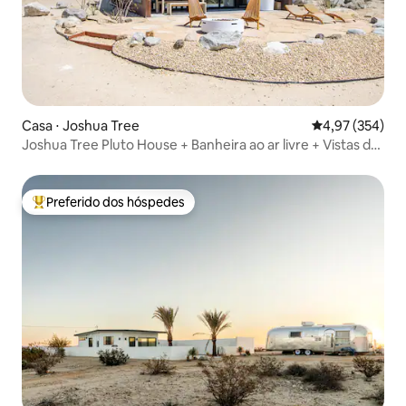
Casa ⋅ Joshua Tree
4,97 de uma av
4,97 (354)
Joshua Tree Pluto House + Banheira ao ar livre + Vistas do
deserto
Preferido dos hóspedes
Entre os melhores preferidos dos hóspedes