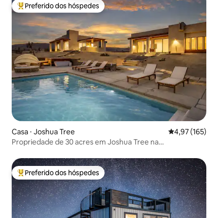
Preferido dos hóspedes
Entre os melhores preferidos dos hóspedes
Casa ⋅ Joshua Tree
4,97 de uma av
4,97 (165)
Propriedade de 30 acres em Joshua Tree na
Travel+Leisure
Preferido dos hóspedes
Entre os melhores preferidos dos hóspedes