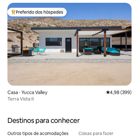
Preferido dos hóspedes
Entre os melhores preferidos dos hóspedes
Casa ⋅ Yucca Valley
4,98 de uma ava
4,98 (399)
Terra Vista II
Destinos para conhecer
Outros tipos de acomodações
Coisas para fazer