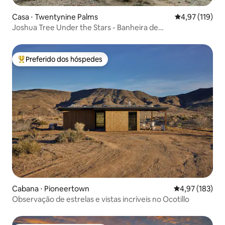
Casa ⋅ Twentynine Palms
4,97 de uma av
4,97 (119)
Joshua Tree Under the Stars - Banheira de
hidromassagem/Fogueira
Preferido dos hóspedes
Entre os melhores preferidos dos hóspedes
Cabana ⋅ Pioneertown
4,97 de uma av
4,97 (183)
Observação de estrelas e vistas incríveis no Ocotillo