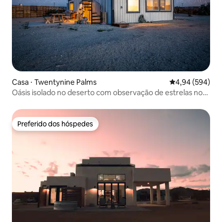
Casa ⋅ Twentynine Palms
4,94 de uma ava
4,94 (594)
Oásis isolado no deserto com observação de estrelas no
terraço
Preferido dos hóspedes
Preferido dos hóspedes