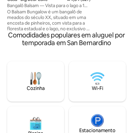
Cabana ✦ transpar
Bangalô Balsam — Vista para o lago a 1
estrelas e medita
minuto de esqui — Banheira de
O Balsam Bungalow é um bangalô de
trilhas no local ✦
hidromassagem
meados do século XX, situado em uma
fogueira ao ar livr
encosta de pinheiros, com vista para a
livre sem esforço
floresta estadual e o lago, no exclusivo e
do centro históric
Comodidades populares em aluguel por
encantador bairro de Moonridge.
Originalmente cons
Caminhe/dirija até as pistas de Big Bear,
nudistas. Sim, é v
temporada em San Bernardino
localizadas a 0,5 km de distância. Snow
Summit 9 min de carro. Trilhas de
caminhada pela floresta estadual a 2
quarteirões. Aconchegue-se junto à
lareira de alvenaria e aprecie a vista
pitoresca com janelas do teto ao chão.
Aproveite o quintal arborizado com deck
ao redor, fogueira, churrasqueira, área
Cozinha
Wi-Fi
para refeições e banheira de
hidromassagem panorâmica, que é
limpa após cada hóspede.
Estacionamento