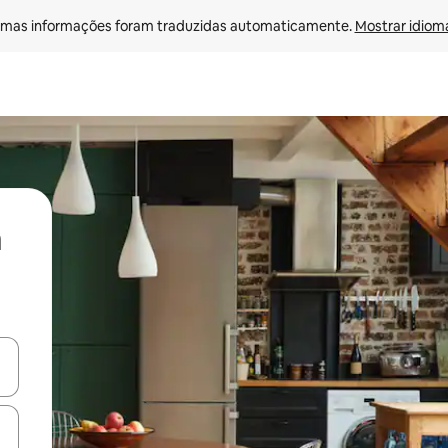
mas informações foram traduzidas automaticamente. 
Mostrar idioma
ore-os usando as seta para cima e para baixo do teclado ou tocando e