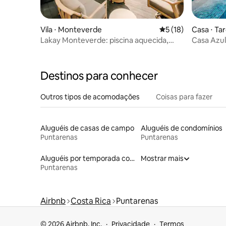
Vila ⋅ Monteverde
5 de uma avaliação 
5 (18)
Casa ⋅ Ta
Lakay Monteverde: piscina aquecida,
Casa Azul 
carrinho de golfe e café da manhã
vista par
Destinos para conhecer
Outros tipos de acomodações
Coisas para fazer
Aluguéis de casas de campo
Aluguéis de condomínios
Puntarenas
Puntarenas
Aluguéis por temporada com caiaque
Mostrar mais
Puntarenas
Airbnb
Costa Rica
Puntarenas
© 2026 Airbnb, Inc.
Privacidade
Termos