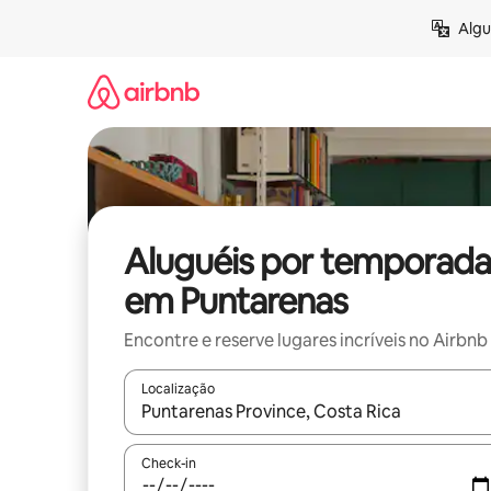
Pular
Algu
para
o
conteúdo
Aluguéis por temporada
em Puntarenas
Encontre e reserve lugares incríveis no Airbnb
Localização
Quando os resultados estiverem disponíveis, expl
Check-in