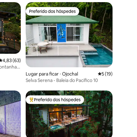
Preferido dos hóspedes
Preferido dos hóspedes
4,83 de uma avaliação média de 5, 63 avaliações
4,83 (63)
ções
montanha
Lugar para ficar ⋅ Ojochal
5 de uma avaliação
5 (19)
Selva Serena - Baleia do Pacífico 10
Preferido dos hóspedes
Entre os melhores preferidos dos hóspedes