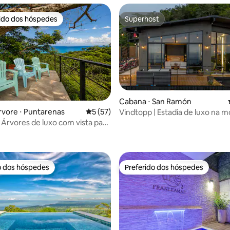
rido dos hóspedes
Superhost
 melhores preferidos dos hóspedes
Superhost
média de 5, 19 avaliações
Cabana ⋅ San Ramón
rvore ⋅ Puntarenas
5 de uma avaliação média de 5, 57 avalia
5 (57)
Vindtopp | Estadia de luxo na 
com vista para o mar.
 Árvores de luxo com vista para
banheira de hidromassagem
o dos hóspedes
Preferido dos hóspedes
o dos hóspedes
Preferido dos hóspedes