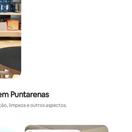
 em Puntarenas
o, limpeza e outros aspectos.
Apartame