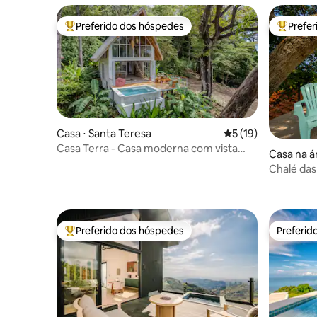
Preferido dos hóspedes
Prefe
Entre os melhores preferidos dos hóspedes
Entre os
Casa ⋅ Santa Teresa
5 de uma avaliação 
5 (19)
Casa Terra - Casa moderna com vista
Casa na á
para o mar
Chalé das
o mar e 
Preferido dos hóspedes
Preferid
Entre os melhores preferidos dos hóspedes
Preferid