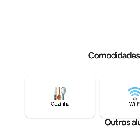
dupla. Oferecemos uma piscina com
estar e b
vistas incríveis, ioga na selva e 10 km de
DUAS SUÍ
trilhas para caminhada. O Wi-Fi Starlink
privados 
250 Mbps super rápido permite que você
cima.
“trabalhe na selva”. Nossos cozinheiros
oferecem refeições incríveis preparadas
com ingredientes locais e da fazenda.
Visite!
Comodidades 
Cozinha
Wi-F
Outros al