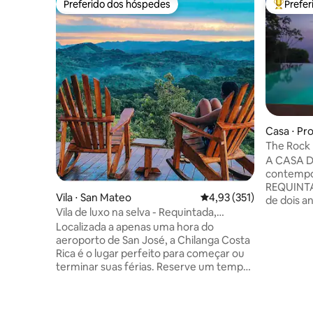
Preferido dos hóspedes
Prefe
Preferido dos hóspedes
Entre os
Casa ⋅ Pr
as
The Rock 
piscina de
A CASA DE
contempo
REQUINTA
Vila ⋅ San Mateo
4,93 de uma avaliação m
4,93 (351)
de dois a
Vila de luxo na selva - Requintada,
proprieda
privativa, serena
Localizada a apenas uma hora do
cercada p
aeroporto de San José, a Chilanga Costa
cenário 
Rica é o lugar perfeito para começar ou
para sua 
terminar suas férias. Reserve um tempo
elementos
para desacelerar, relaxar e se reconectar
poucos p
com a natureza. Ceibo é a nossa vila de
INFINITA,
luxo privativa e espaçosa, com ocupação
espaçosa,