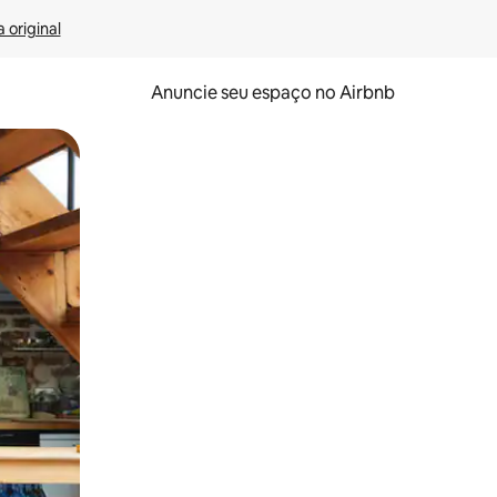
 original
Anuncie seu espaço no Airbnb
 deslizando o dedo na tela.