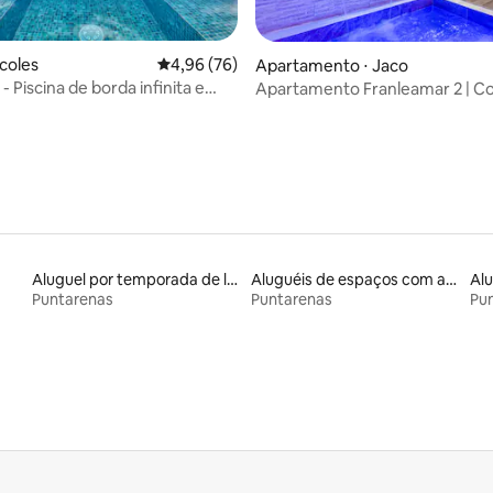
média de 5, 18 avaliações
rcoles
4,96 de uma avaliação média de 5, 76 avalia
4,96 (76)
Apartamento ⋅ Jaco
- Piscina de borda infinita e
Apartamento Franleamar 2 | Co
a o mar
privativo
Aluguel por temporada de lofts
Aluguéis de espaços com acesso direto a pistas de esqui
Puntarenas
Puntarenas
Pu