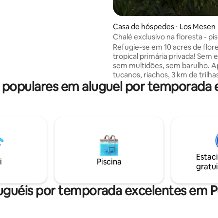
anheiro no primeiro andar e
TES MASTER com banheiros
e uma varanda no andar de
Casa de hóspedes ⋅ Los Mesen
Chalé exclusivo na floresta - pis
trilhas privadas
Refugie-se em 10 acres de flor
tropical primária privada! Sem 
sem multidões, sem barulho. 
tucanos, riachos, 3 km de trilha
populares em aluguel por temporada 
para caminhada e um rio no fin
cabana moderna e de design c
condicionado, chuveiro person
com efeito de chuva, vista para
planícies de San Carlos, cozinha
completa e varanda sobre a co
floresta. Duas piscinas com ág
nascente natural e paz de ver
Estac
La Fortuna, Bajos del Toro e Sar
i
Piscina
gratui
seu alcance. Propriedade local 
uguéis por temporada excelentes em 