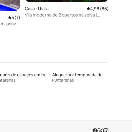
Casa ⋅ Uvita
4,98 de uma avaliação 
4,98 (86)
Vila moderna de 2 quartos na selva |
ções
5 de uma avaliação média de 5, 7 avaliações
5 (7)
Piscina + vista para a vida selvagem
m jacuzzi
Aluguéis de espaços em frente à praia
Aluguel por temporada de ônibus
ntarenas
Puntarenas