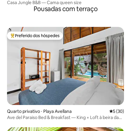
Casa Jungle B&B — Cama queen size
Pousadas com terraço
Preferido dos hóspedes
Entre os melhores preferidos dos hóspedes
Quarto privativo ⋅ Playa Avellana
5 de uma a
5 (30)
Ave del Paraiso Bed & Breakfast — King + Loft à beira da
piscina