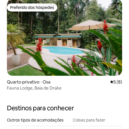
Preferido dos hóspedes
Preferido dos hóspedes
Quarto privativo ⋅ Osa
5 de uma 
5 (8)
Fauna Lodge, Baía de Drake
Destinos para conhecer
Outros tipos de acomodações
Coisas para fazer