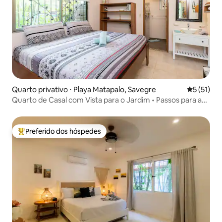
Quarto privativo ⋅ Playa Matapalo, Savegre
5 de uma a
5 (51)
Quarto de Casal com Vista para o Jardim • Passos para a
Praia
Preferido dos hóspedes
Entre os melhores preferidos dos hóspedes