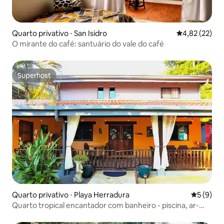
Quarto privativo ⋅ San Isidro
4,82 de uma a
4,82 (22)
O mirante do café: santuário do vale do café
Superhost
Superhost
Quarto privativo ⋅ Playa Herradura
5 de uma 
5 (9)
Quarto tropical encantador com banheiro - piscina, ar-
condicionado, água quente