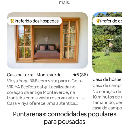
mais.
Preferido dos hóspedes
Preferido dos 
Entre os melhores preferidos dos hóspedes
Entre os melhore
Casa na terra ⋅ Monteverde
5 de uma avaliação média de
5 (86)
Casa de hóspedes 
Viriya Yoga B&B com vista para o Golfo e
do
Casa de campo de l
para o pôr do sol na floresta nublada
VIRIYA EcoRetreat🌿 Localizada no
No coração de uma 
coração da antiga Monteverde, na
10 minutos de car
fronteira com a vasta reserva natural, a
Tamarindo, desfru
Casa Viriya oferece uma autêntica
casa de campo con
experiência de floresta nublada. Aprecie
Puntarenas: comodidades populares
estiver disponível,
o pôr do sol enquanto está cercado por
outras 2 casas de 
pássaros endêmicos e vida selvagem.
para pousadas
Muitas comodidade
Casa de terra, com muitas janelas, a casa