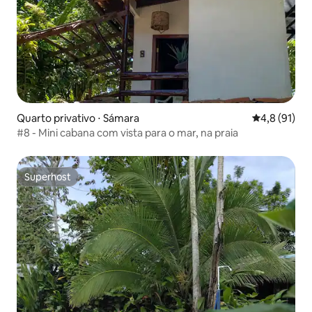
Quarto privativo ⋅ Sámara
4,8 de uma a
4,8 (91)
#8 - Mini cabana com vista para o mar, na praia
Superhost
Superhost