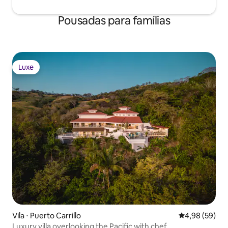
Pousadas para famílias
Luxe
Luxe
Vila ⋅ Puerto Carrillo
4,98 de uma a
4,98 (59)
Luxury villa overlooking the Pacific with chef.