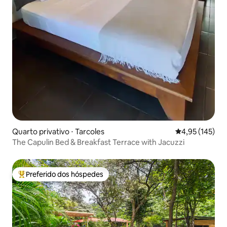
Quarto privativo ⋅ Tarcoles
4,95 de uma av
4,95 (145)
The Capulin Bed & Breakfast Terrace with Jacuzzi
Preferido dos hóspedes
Entre os melhores preferidos dos hóspedes