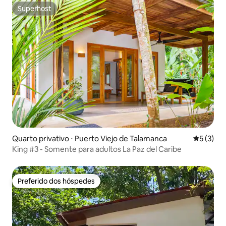
Superhost
Superhost
Quarto privativo ⋅ Puerto Viejo de Talamanca
5 de uma 
5 (3)
King #3 - Somente para adultos La Paz del Caribe
Preferido dos hóspedes
Preferido dos hóspedes