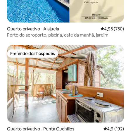
Quarto privativo ⋅ Alajuela
4,95 de uma av
4,95 (750)
Perto do aeroporto, piscina, café da manhã, jardim
Preferido dos hóspedes
Preferido dos hóspedes
Quarto privativo ⋅ Punta Cuchillos
4,9 de uma av
4,9 (192)