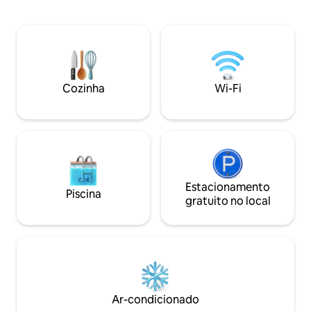
rápida/AC/ventilad
se regula sozinha (não precisa de
Cercado por camp
ventilador/ar condicionado). ☕ Café da
meio de um grand
manhã gourmet saudável à base de
árvores frutíferas
plantas incluído 🌅 Vistas panorâmicas do
dia, rede, espaço
Golfo e do pôr do sol 🧘 Ioga privada
Muita privacidade
opcional (professor certificado) Um
ao redor. Casa G
espaço de apoio para reflexão interior e
Cozinha
Wi-Fi
obrigatória para 
atenção plena.
Estacionamento
Piscina
gratuito no local
Ar-condicionado