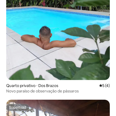
Quarto privativo ⋅ Dos Brazos
5 de uma 
5 (4)
Novo paraíso de observação de pássaros
Superhost
Superhost