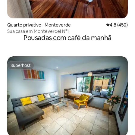
Quarto privativo ⋅ Monteverde
4,8 de uma av
4,8 (450)
Sua casa em Monteverde! N°1
Pousadas com café da manhã
Superhost
Superhost