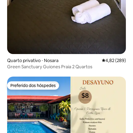
Quarto privativo ⋅ Nosara
4,82 de uma ava
4,82 (289)
Green Sanctuary Guiones Praia 2 Quartos
Preferido dos hóspedes
Preferido dos hóspedes