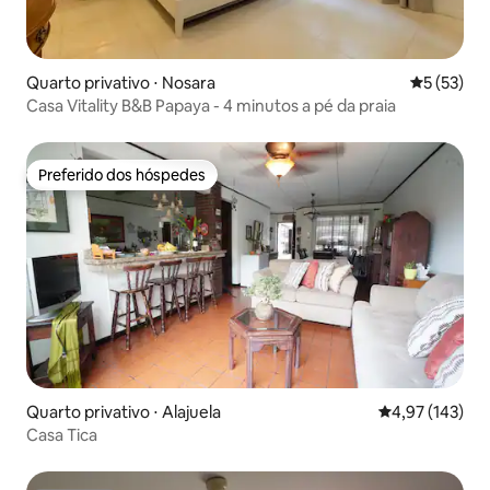
Quarto privativo ⋅ Nosara
5 de uma a
5 (53)
Casa Vitality B&B Papaya - 4 minutos a pé da praia
Preferido dos hóspedes
Preferido dos hóspedes
Quarto privativo ⋅ Alajuela
4,97 de uma av
4,97 (143)
Casa Tica