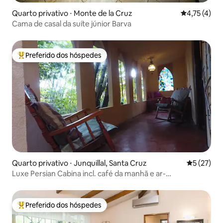
Quarto privativo ⋅ Monte de la Cruz
4,75 de uma 
4,75 (4)
Cama de casal da suíte júnior Barva
Preferido dos hóspedes
Entre os melhores preferidos dos hóspedes
Quarto privativo ⋅ Junquillal, Santa Cruz
5 de uma a
5 (27)
Luxe Persian Cabina incl. café da manhã e ar-
condicionado 1
Preferido dos hóspedes
Entre os melhores preferidos dos hóspedes