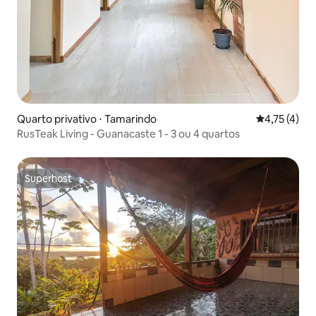
Quarto privativo ⋅ Tamarindo
4,75 de uma 
4,75 (4)
RusTeak Living - Guanacaste 1 - 3 ou 4 quartos
Superhost
Superhost