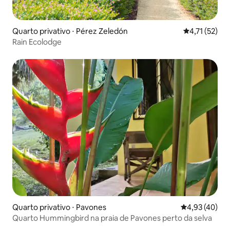
Quarto privativo ⋅ Pérez Zeledón
4,71 de uma a
4,71 (52)
Rain Ecolodge
Quarto privativo ⋅ Pavones
4,93 de uma a
4,93 (40)
Quarto Hummingbird na praia de Pavones perto da selva