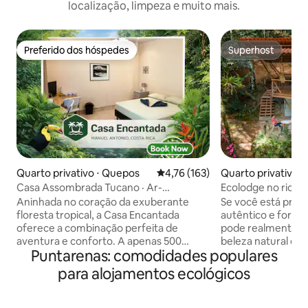
localização, limpeza e muito mais.
Preferido dos hóspedes
Superhost
Preferido dos hóspedes
Superhost
Quarto privativo ⋅ Quepos
4,76 de uma avaliação média de 
4,76 (163)
Quarto privativo ⋅
Casa Assombrada Tucano · Ar-
Ecolodge no rio e n
condicionado · Wi-Fi rápido de 200 Mbps
perto de Manuel 
Aninhada no coração da exuberante
Se você está proc
floresta tropical, a Casa Encantada
autêntico e fora
oferece a combinação perfeita de
pode realmente apr
aventura e conforto. A apenas 500
beleza natural da 
Puntarenas: comodidades populares
metros do animado campo de futebol
seu lugar! Manuel Antonio fica a apenas
Manuel Antonio e a 10 minutos de belas
35 minutos de dist
para alojamentos ecológicos
praias, este retiro tranquilo dispõe de
coisas turísticas, 
Wi-Fi de 50 Mbps, ar condicionado e um
refrescante da agitação. 
quarto duplo acolhedor. O ônibus
privativa no local