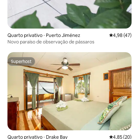
Quarto privativo ⋅ Puerto Jiménez
4,98 de uma a
4,98 (47)
Novo paraíso de observação de pássaros
Superhost
Superhost
Quarto privativo ⋅ Drake Bay
4,85 de uma a
4,85 (20)