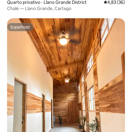
Quarto privativo ⋅ Llano Grande District
4,83 de uma a
4,83 (36)
Chalé — Llano Grande, Cartago
Superhost
Superhost