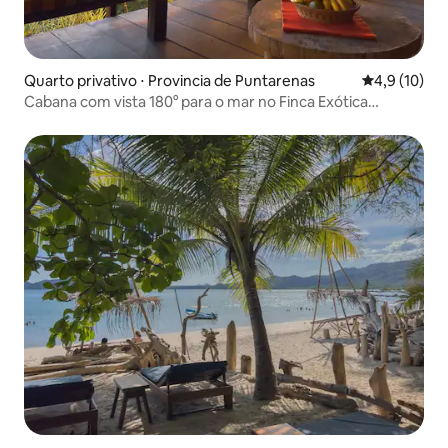
Quarto privativo ⋅ Provincia de Puntarenas
4,9 de uma a
4,9 (10)
Cabana com vista 180° para o mar no Finca Exótica
Ecolodge