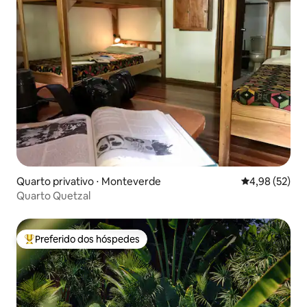
Quarto privativo ⋅ Monteverde
4,98 de uma a
4,98 (52)
Quarto Quetzal
Preferido dos hóspedes
Entre os melhores preferidos dos hóspedes