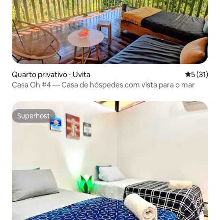
Quarto privativo ⋅ Uvita
5 de uma a
5 (31)
Casa Oh #4 — Casa de hóspedes com vista para o mar
Superhost
Superhost