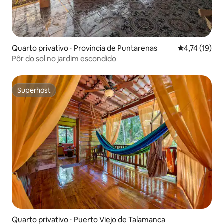
Quarto privativo ⋅ Provincia de Puntarenas
4,74 de uma a
4,74 (19)
Pôr do sol no jardim escondido
Superhost
Superhost
Quarto privativo ⋅ Puerto Viejo de Talamanca