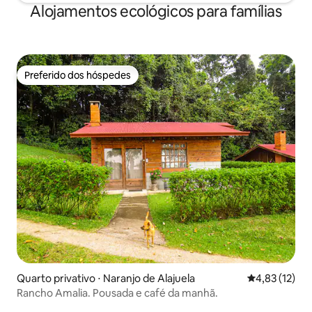
Alojamentos ecológicos para famílias
Preferido dos hóspedes
Preferido dos hóspedes
Quarto privativo ⋅ Naranjo de Alajuela
4,83 de uma a
4,83 (12)
Rancho Amalia. Pousada e café da manhã.