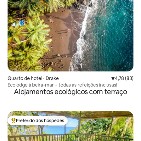
Quarto de hotel ⋅ Drake
4,78 de uma a
4,78 (83)
Ecolodge à beira-mar + todas as refeições inclusas!
Alojamentos ecológicos com terraço
Preferido dos hóspedes
Entre os melhores preferidos dos hóspedes