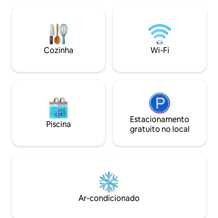
público para o Parque Manuel Antonio
acampamento co
fica a apenas 15 minutos, mantendo-o
apresentam camas
perto das maravilhas da natureza.
confortáveis, elet
Relaxe, recarregue as energias e
de teto, Internet 
aproveite uma estadia tranquila no
tem um banheiro p
Cozinha
Wi-Fi
paraíso. Reserve agora e viva a magia da
de água quente.
Costa Rica!
Estacionamento
Piscina
gratuito no local
Ar-condicionado