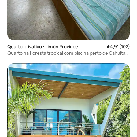
Quarto privativo ⋅ Limón Province
4,91 de uma av
4,91 (102)
Quarto na floresta tropical com piscina perto de Cahuita
Esquina Verde