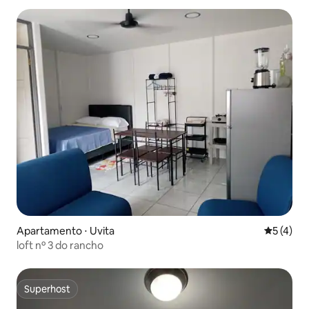
Apartamento ⋅ Uvita
5 de uma 
5 (4)
loft nº 3 do rancho
Superhost
Superhost