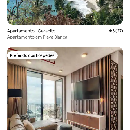
Apartamento ⋅ Garabito
5 de uma a
5 (27)
Apartamento em Playa Blanca
Preferido dos hóspedes
Preferido dos hóspedes