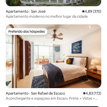
Apartamento ⋅ San José
4,89 de uma ava
4,89 (370)
Apartamento moderno no melhor lugar da cidade
Preferido dos hóspedes
Preferido dos hóspedes
Apartamento ⋅ San Rafael de Escazú
4,83 de uma av
4,83 (172)
Aconchegante e espaçoso em Escazu Prime + Vistas +
Piscina + AC