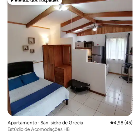
Preferido dos hóspedes
Preferido dos hóspedes
Apartamento ⋅ San Isidro de Grecia
4,98 de uma a
4,98 (45)
Estúdio de Acomodações HB