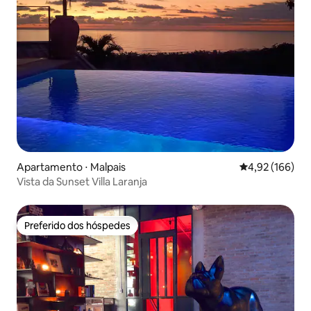
Apartamento ⋅ Malpais
4,92 de uma av
4,92 (166)
Vista da Sunset Villa Laranja
Preferido dos hóspedes
Preferido dos hóspedes