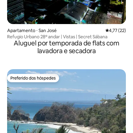
Apartamento ⋅ San José
4,77 de uma a
4,77 (22)
Refugio Urbano 28º andar | Vistas | Secret Sábana
Aluguel por temporada de flats com
lavadora e secadora
Preferido dos hóspedes
Preferido dos hóspedes