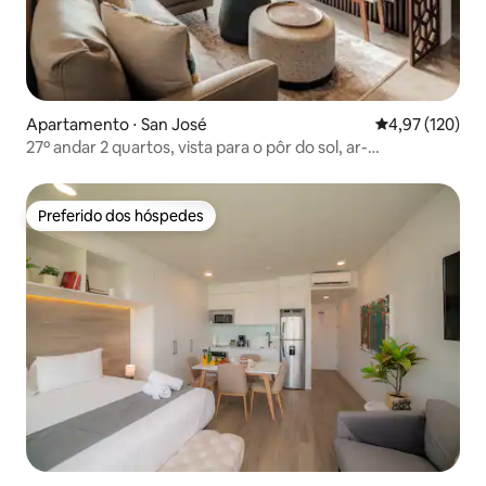
Apartamento ⋅ San José
4,97 de uma av
4,97 (120)
27º andar 2 quartos, vista para o pôr do sol, ar-
condicionado
Preferido dos hóspedes
Preferido dos hóspedes