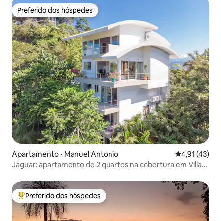
Preferido dos hóspedes
Preferido dos hóspedes
Apartamento ⋅ Manuel Antonio
4,91 de uma a
4,91 (43)
Jaguar: apartamento de 2 quartos na cobertura em Villa
Mar y Sol
Preferido dos hóspedes
Entre os melhores preferidos dos hóspedes