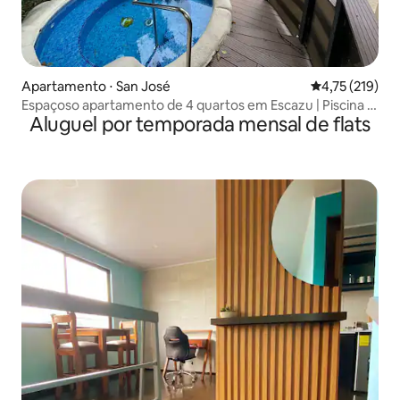
Apartamento ⋅ San José
4,75 de uma av
4,75 (219)
Espaçoso apartamento de 4 quartos em Escazu | Piscina |
Aluguel por temporada mensal de flats
Estacionamento