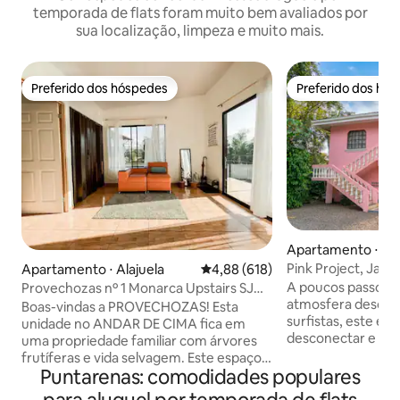
temporada de flats foram muito bem avaliados por
sua localização, limpeza e muito mais.
Preferido dos hóspedes
Preferido dos hó
Preferido dos hóspedes
Preferido dos hó
Apartamento ⋅ Ja
Pink Project, Jacó 7
Apartamento ⋅ Alajuela
4,88 de uma avaliação média de 
4,88 (618)
Surfe | Piscina
A poucos passos d
Provechozas nº 1 Monarca Upstairs SJO
atmosfera descont
Airport
Boas-vindas a PROVECHOZAS! Esta
surfistas, este esp
unidade no ANDAR DE CIMA fica em
desconectar e vive
uma propriedade familiar com árvores
completa da praia.
frutíferas e vida selvagem. Este espaço
praia e a 8 minuto
Puntarenas: comodidades populares
aconchegante oferece um lugar
perto de cafés, re
privativo e central para descansar e