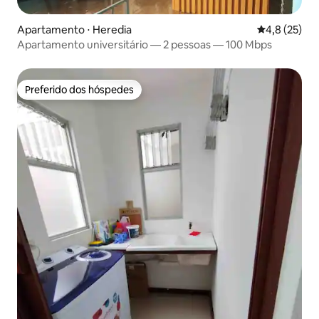
Apartamento ⋅ Heredia
4,8 de uma a
4,8 (25)
Apartamento universitário — 2 pessoas — 100 Mbps
Preferido dos hóspedes
Preferido dos hóspedes