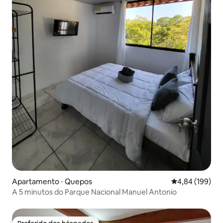
Apartamento ⋅ Quepos
4,84 de uma av
4,84 (199)
A 5 minutos do Parque Nacional Manuel Antonio