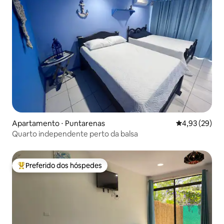
Apartamento ⋅ Puntarenas
4,93 de uma a
4,93 (29)
Quarto independente perto da balsa
Preferido dos hóspedes
Entre os melhores preferidos dos hóspedes