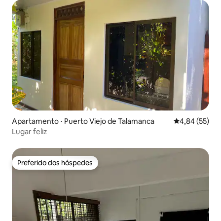
Apartamento ⋅ Puerto Viejo de Talamanca
4,84 de uma a
4,84 (55)
Lugar feliz
Preferido dos hóspedes
Preferido dos hóspedes