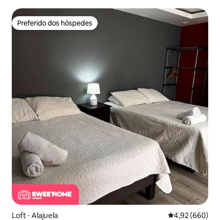
Preferido dos hóspedes
Preferido dos hóspedes
Loft ⋅ Alajuela
4,92 de uma ava
4,92 (660)