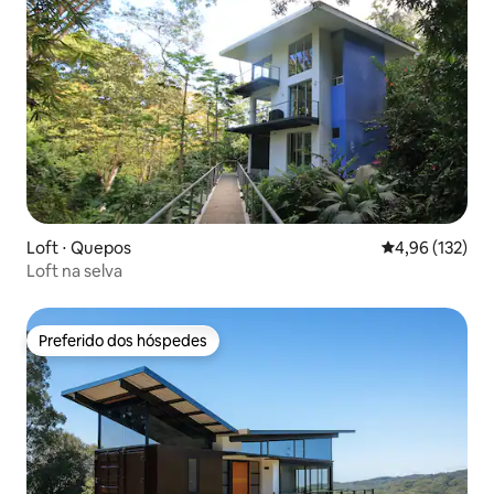
Loft ⋅ Quepos
4,96 de uma av
4,96 (132)
Loft na selva
Preferido dos hóspedes
Preferido dos hóspedes