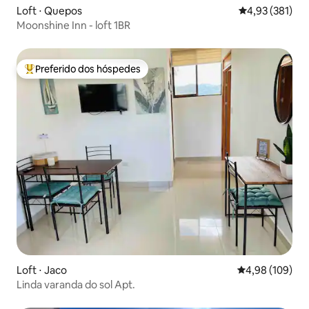
Loft ⋅ Quepos
4,93 de uma av
4,93 (381)
Moonshine Inn - loft 1BR
Preferido dos hóspedes
Entre os melhores preferidos dos hóspedes
Loft ⋅ Jaco
4,98 de uma av
4,98 (109)
Linda varanda do sol Apt.