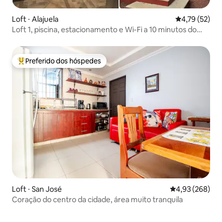
Loft ⋅ Alajuela
4,79 de uma a
4,79 (52)
Loft 1, piscina, estacionamento e Wi-Fi a 10 minutos do
aeroporto
Preferido dos hóspedes
Entre os melhores preferidos dos hóspedes
Loft ⋅ San José
4,93 de uma ava
4,93 (268)
Coração do centro da cidade, área muito tranquila