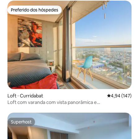
Preferido dos hóspedes
Preferido dos hóspedes
Loft ⋅ Curridabat
4,94 de uma av
4,94 (147)
Loft com varanda com vista panorâmica e
estacionamento privativo
Superhost
Superhost