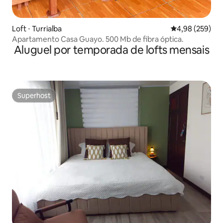
Loft ⋅ Turrialba
4,98 de uma ava
4,98 (259)
Apartamento Casa Guayo. 500 Mb de fibra óptica.
Aluguel por temporada de lofts mensais
Superhost
Superhost