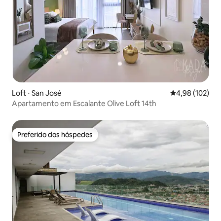
Loft ⋅ San José
4,98 de uma av
4,98 (102)
Apartamento em Escalante Olive Loft 14th
Preferido dos hóspedes
Preferido dos hóspedes