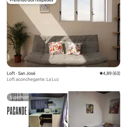
Preferido dos hóspedes
Preferido dos hóspedes
Loft ⋅ San José
4,89 de uma a
4,89 (63)
Loft aconchegante: La Luz
Superhost
Superhost