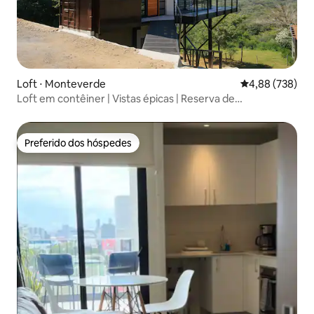
Loft ⋅ Monteverde
4,88 de uma ava
4,88 (738)
Loft em contêiner | Vistas épicas | Reserva de
Monteverde
Preferido dos hóspedes
Preferido dos hóspedes