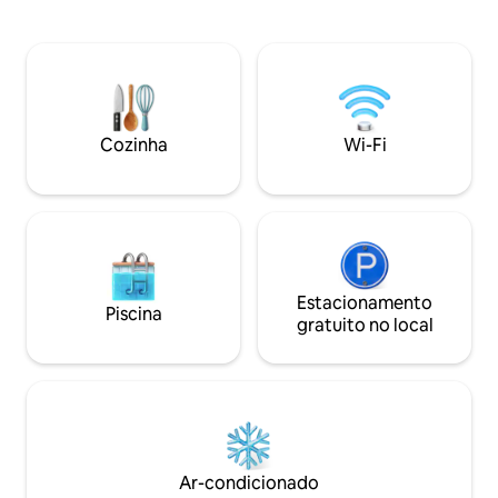
privado o suficient
churrasqueira e piscina compartilhada,
vontade! Cada est
estacionamento fechado gratuito.
quente, Wi-Fi de f
Localizado no 2º andar (sem elevador).
Mbps, escrivaninha
Acorde cercado pela natureza, explore
cozinha e varanda! Temos uma be
o Parque Nacional Manuel Antonio,
piscina de água sa
cachoeiras, trilhas de florestas tropicais.
churrasco. Confir
Restaure seu equilíbrio em conexão com
Cozinha
Wi-Fi
ROSADO, AZUL, M
a natureza e as vibrações tropicais. Siga-
BLANCO, VERDE se
nos @panoramaplaces
Estacionamento
Piscina
gratuito no local
Ar-condicionado