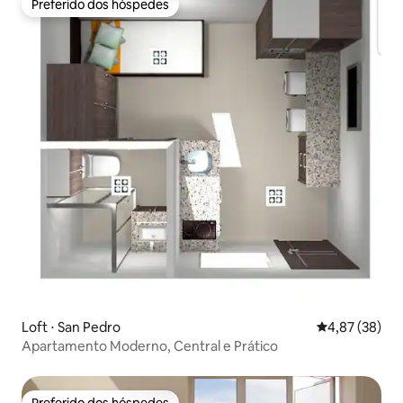
Preferido dos hóspedes
Preferido dos hóspedes
Loft ⋅ San Pedro
4,87 de uma a
4,87 (38)
Apartamento Moderno, Central e Prático