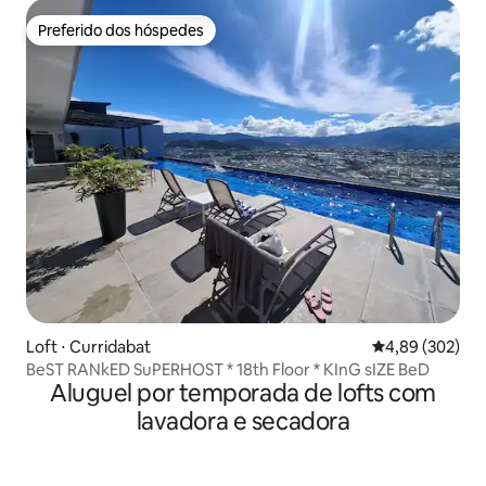
Preferido dos hóspedes
Preferido dos hóspedes
Loft ⋅ Curridabat
4,89 de uma ava
4,89 (302)
BeST RANkED SuPERHOST * 18th Floor * KInG sIZE BeD
Aluguel por temporada de lofts com
lavadora e secadora