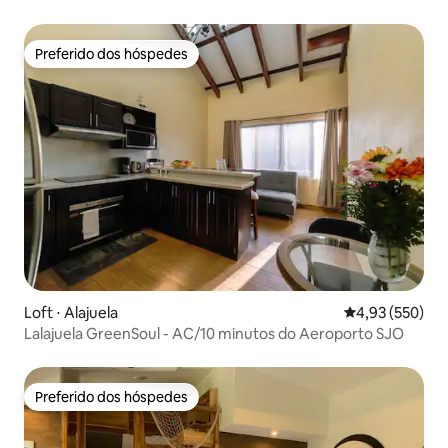
Preferido dos hóspedes
Preferido dos hóspedes
Loft ⋅ Alajuela
4,93 de uma av
4,93 (550)
Lalajuela GreenSoul - AC/10 minutos do Aeroporto SJO
Preferido dos hóspedes
Preferido dos hóspedes