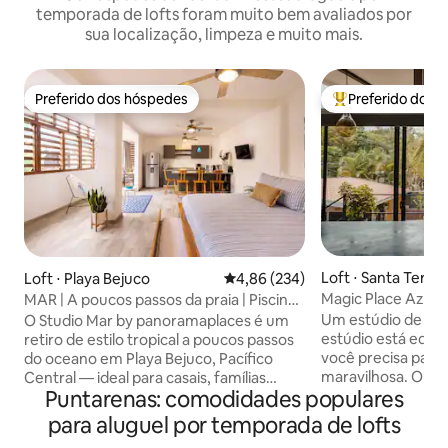
temporada de lofts foram muito bem avaliados por
sua localização, limpeza e muito mais.
Preferido dos hóspedes
Preferido dos 
Preferido dos hóspedes
Entre os melhore
Loft ⋅ Santa Teres
Loft ⋅ Playa Bejuco
4,86 de uma avaliação média de 
4,86 (234)
Magic Place Azul
MAR | A poucos passos da praia | Piscina
e terraço
Um estúdio de um 
O Studio Mar by panoramaplaces é um
estúdio está equi
retiro de estilo tropical a poucos passos
você precisa para 
do oceano em Playa Bejuco, Pacífico
maravilhosa. O Blu
Central — ideal para casais, famílias
Puntarenas: comodidades populares
então você precis
pequenas e nômades digitais. Dormem
escadas. A poucos 
4, com A/C, Wi-Fi, totalmente equipado,
para aluguel por temporada de lofts
supermercados, r
terraço no último piso com