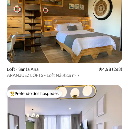
Loft ⋅ Santa Ana
4,98 de uma ava
4,98 (293)
ARANJUEZ LOFTS - Loft Náutica nº 7
Preferido dos hóspedes
Entre os melhores preferidos dos hóspedes