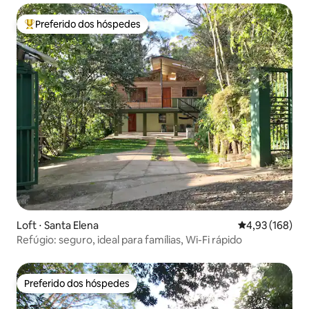
Preferido dos hóspedes
Entre os melhores preferidos dos hóspedes
Loft ⋅ Santa Elena
4,93 de uma av
4,93 (168)
Refúgio: seguro, ideal para famílias, Wi-Fi rápido
Preferido dos hóspedes
Preferido dos hóspedes