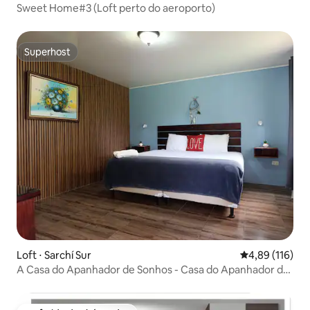
Sweet Home#3 (Loft perto do aeroporto)
Superhost
Superhost
Loft ⋅ Sarchí Sur
4,89 de uma av
4,89 (116)
A Casa do Apanhador de Sonhos - Casa do Apanhador de
Sonhos