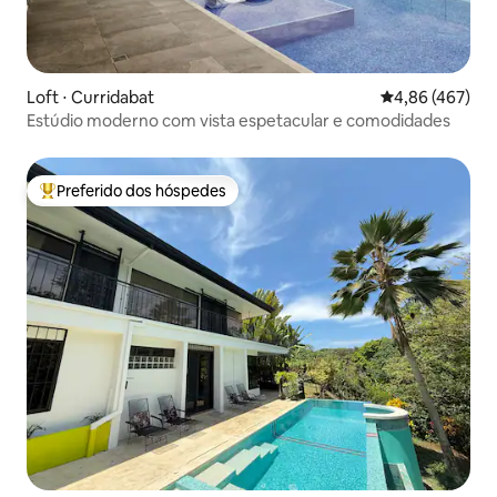
Loft ⋅ Curridabat
4,86 de uma av
4,86 (467)
Estúdio moderno com vista espetacular e comodidades
Preferido dos hóspedes
Entre os melhores preferidos dos hóspedes