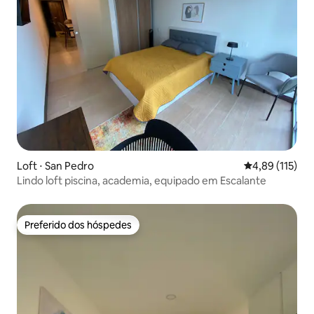
Loft ⋅ San Pedro
4,89 de uma av
4,89 (115)
Lindo loft piscina, academia, equipado em Escalante
Preferido dos hóspedes
Preferido dos hóspedes