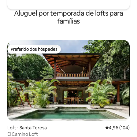
Aluguel por temporada de lofts para
famílias
Preferido dos hóspedes
Preferido dos hóspedes
Loft ⋅ Santa Teresa
4,96 de uma av
4,96 (104)
El Camino Loft