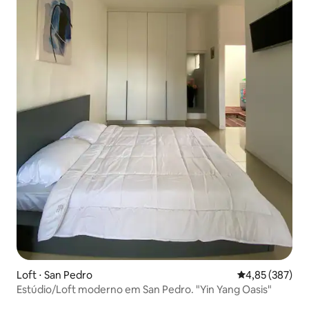
Loft ⋅ San Pedro
4,85 de uma av
4,85 (387)
Estúdio/Loft moderno em San Pedro. "Yin Yang Oasis"