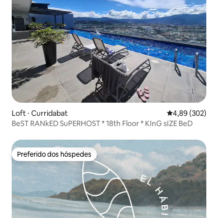
Loft ⋅ Curridabat
4,89 de uma ava
4,89 (302)
BeST RANkED SuPERHOST * 18th Floor * KInG sIZE BeD
Preferido dos hóspedes
Preferido dos hóspedes