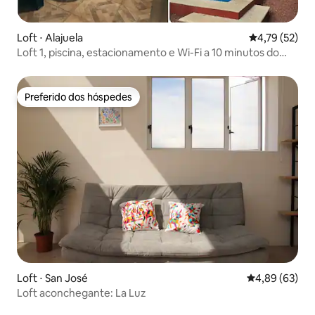
Loft ⋅ Alajuela
4,79 de uma a
4,79 (52)
Loft 1, piscina, estacionamento e Wi-Fi a 10 minutos do
aeroporto
Preferido dos hóspedes
Preferido dos hóspedes
Loft ⋅ San José
4,89 de uma a
4,89 (63)
Loft aconchegante: La Luz