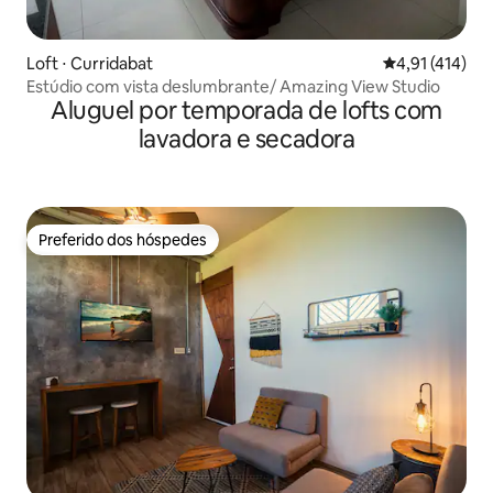
Loft ⋅ Curridabat
4,91 de uma av
4,91 (414)
Estúdio com vista deslumbrante/ Amazing View Studio
Aluguel por temporada de lofts com
lavadora e secadora
Preferido dos hóspedes
Preferido dos hóspedes