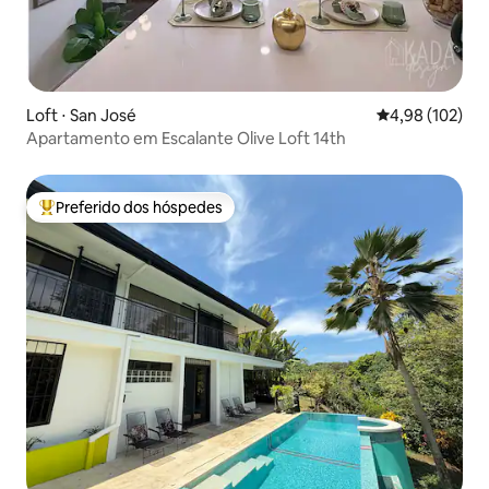
Loft ⋅ San José
4,98 de uma av
4,98 (102)
Apartamento em Escalante Olive Loft 14th
Preferido dos hóspedes
Entre os melhores preferidos dos hóspedes