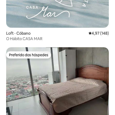
Loft ⋅ Cóbano
4,97 de uma av
4,97 (148)
O Hábito CASA MAR
Preferido dos hóspedes
Preferido dos hóspedes