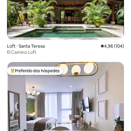
Loft ⋅ Santa Teresa
4,96 de uma av
4,96 (104)
El Camino Loft
Preferido dos hóspedes
Entre os melhores preferidos dos hóspedes