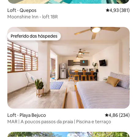
Loft ⋅ Quepos
4,93 de uma av
4,93 (381)
Moonshine Inn - loft 1BR
Preferido dos hóspedes
Preferido dos hóspedes
Loft ⋅ Playa Bejuco
4,86 de uma ava
4,86 (234)
MAR | A poucos passos da praia | Piscina e terraço