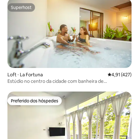
Superhost
Superhost
Loft ⋅ La Fortuna
4,91 de uma av
4,91 (427)
Estúdio no centro da cidade com banheira de
hidromassagem privativa por Arenal Homes
Preferido dos hóspedes
Preferido dos hóspedes