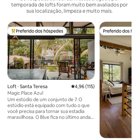
temporada de lofts foram muito bem avaliados por
sua localização, limpeza e muito mais.
Preferido dos hóspedes
Preferido dos hó
Entre os melhores preferidos dos hóspedes
Preferido dos hó
Loft ⋅ Santa Teresa
4,96 de uma avaliação média de 
4,96 (115)
Magic Place Azul
Um estúdio de um conjunto de 7. O
estúdio está equipado com tudo o que
você precisa para tornar sua estadia
maravilhosa. O Blue fica no último andar,
então você precisa subir um lance de
escadas. A poucos passos da praia,
supermercados, restaurantes, mas