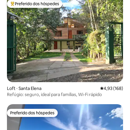
Preferido dos hóspedes
Entre os melhores preferidos dos hóspedes
Loft ⋅ Santa Elena
4,93 de uma av
4,93 (168)
Refúgio: seguro, ideal para famílias, Wi-Fi rápido
Preferido dos hóspedes
Preferido dos hóspedes