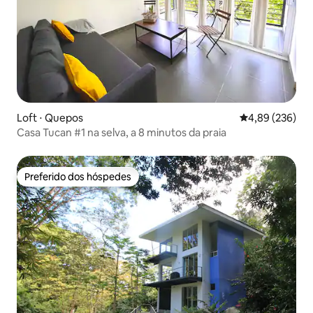
Loft ⋅ Quepos
4,89 de uma ava
4,89 (236)
Casa Tucan #1 na selva, a 8 minutos da praia
Preferido dos hóspedes
Preferido dos hóspedes