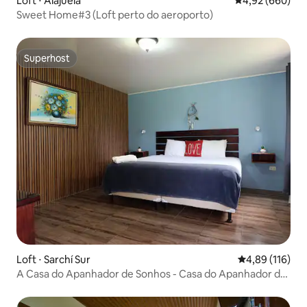
Loft ⋅ Alajuela
4,92 de uma ava
4,92 (660)
Sweet Home#3 (Loft perto do aeroporto)
Superhost
Superhost
Loft ⋅ Sarchí Sur
4,89 de uma av
4,89 (116)
A Casa do Apanhador de Sonhos - Casa do Apanhador de
Sonhos