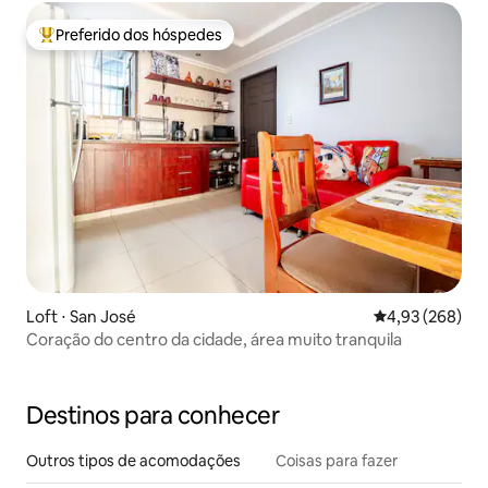
Preferido dos hóspedes
Entre os melhores preferidos dos hóspedes
Loft ⋅ San José
4,93 de uma ava
4,93 (268)
Coração do centro da cidade, área muito tranquila
Destinos para conhecer
Outros tipos de acomodações
Coisas para fazer