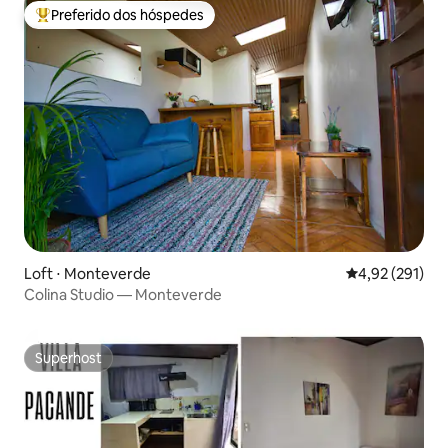
Preferido dos hóspedes
Entre os melhores preferidos dos hóspedes
Loft ⋅ Monteverde
4,92 de uma av
4,92 (291)
Colina Studio — Monteverde
Superhost
Superhost