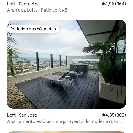
Loft ⋅ Santa Ana
4,96 de uma ava
4,96 (364)
Aranjuez Lofts - Pátio Loft #5
Preferido dos hóspedes
Preferido dos hóspedes
Loft ⋅ San José
4,85 de uma ava
4,85 (309)
Apartamento estúdio tranquilo perto do moderno Bairro
Escalante