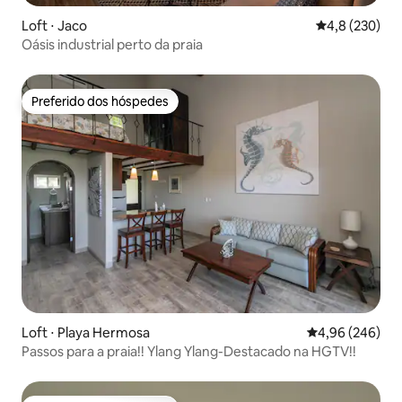
Loft ⋅ Jaco
4,8 de uma av
4,8 (230)
Oásis industrial perto da praia
Preferido dos hóspedes
Preferido dos hóspedes
Loft ⋅ Playa Hermosa
4,96 de uma ava
4,96 (246)
Passos para a praia!! Ylang Ylang-Destacado na HGTV!!