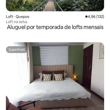
Loft ⋅ Quepos
4,96 de uma av
4,96 (132)
Loft na selva
Aluguel por temporada de lofts mensais
Superhost
Superhost