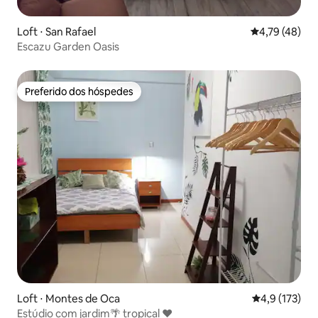
Loft ⋅ San Rafael
4,79 de uma a
4,79 (48)
Escazu Garden Oasis
Preferido dos hóspedes
Preferido dos hóspedes
Loft ⋅ Montes de Oca
4,9 de uma av
4,9 (173)
Estúdio com jardim🌴 tropical ❤️