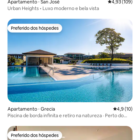
Apartamento ⋅ San José
4,93 de uma av
4,93 (109)
Urban Heights • Luxo moderno e bela vista
Preferido dos hóspedes
Preferido dos hóspedes
Apartamento ⋅ Grecia
4,9 de uma a
4,9 (10)
Piscina de borda infinita e retiro na natureza · Perto do
aeroporto
Preferido dos hóspedes
Preferido dos hóspedes