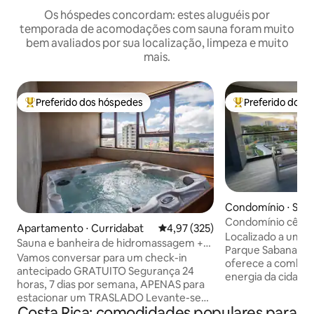
Os hóspedes concordam: estes aluguéis por
temporada de acomodações com sauna foram muito
bem avaliados por sua localização, limpeza e muito
mais.
Preferido dos hóspedes
Preferido dos 
Entre os melhores preferidos dos hóspedes
Entre os melhore
Condomínio ⋅ San
Condomínio cênico,
Apartamento ⋅ Curridabat
4,97 de uma avaliação média de 
4,97 (325)
academia e segur
Localizado a uma c
Sauna e banheira de hidromassagem +
Parque Sabana, es
cama queen size para nômades digitais
Vamos conversar para um check-in
oferece a combina
antecipado GRATUITO Segurança 24
energia da cidade 
horas, 7 dias por semana, APENAS para
privada no coração
estacionar um TRASLADO Levante-se
Internet de alta vel
Costa Rica: comodidades populares para
de manhã para a vista mais magnífica do