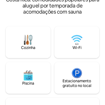
Cortinas blackout
vulcão Irazú, desfrutando de uma xícara
aluguel por temporada de
para recarregar as 
do café gourmet costarican mais
Restaurantes bons 
acomodações com sauna
incrível. Vá para as comodidades para
Jardins deslumbra
desfrutar de uma sessão relaxante na
com vistas de 360 graus - 3 q
sauna ou banheira de hidromassagem,
3 camas + sofá-ca
coloque um dia de trabalho e saia para
digitais. - Cozinh
uma caminhada de 2 minutos até um
qualquer coisa. - 
delicioso restaurante, finalmente de
lavanderia com má
volta para casa, uma confortável cama
disponível - Ar-co
queen vai recebê-lo. Toneladas de
Estacionamento pa
Cozinha
Wi-Fi
transporte público disponíveis, incluindo
uma pequena estação de trem.
Estacionamento
Piscina
gratuito no local