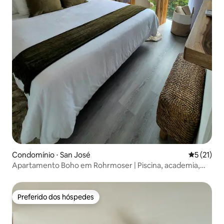
Condomínio ⋅ San José
5 de uma a
5 (21)
Apartamento Boho em Rohrmoser | Piscina, academia,
Wi-Fi | Novo
Preferido dos hóspedes
Preferido dos hóspedes