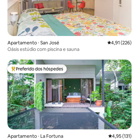
Apartamento ⋅ San José
4,91 de uma av
4,91 (226)
Oásis estúdio com piscina e sauna
Preferido dos hóspedes
Entre os melhores preferidos dos hóspedes
Apartamento ⋅ La Fortuna
4,95 de uma av
4,95 (131)