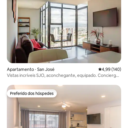
Apartamento ⋅ San José
4,99 de uma av
4,99 (140)
Vistas incríveis SJO, aconchegante, equipado. Concierge
24/7
Preferido dos hóspedes
Preferido dos hóspedes