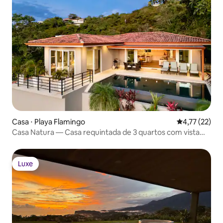
Casa ⋅ Playa Flamingo
4,77 de uma a
4,77 (22)
Casa Natura — Casa requintada de 3 quartos com vista
para o mar
Luxe
Luxe