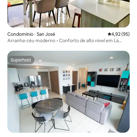
Condomínio ⋅ San José
4,92 de uma a
4,92 (95)
Arranha-céu moderno • Conforto de alto nível em La
Sabana
Superhost
Superhost