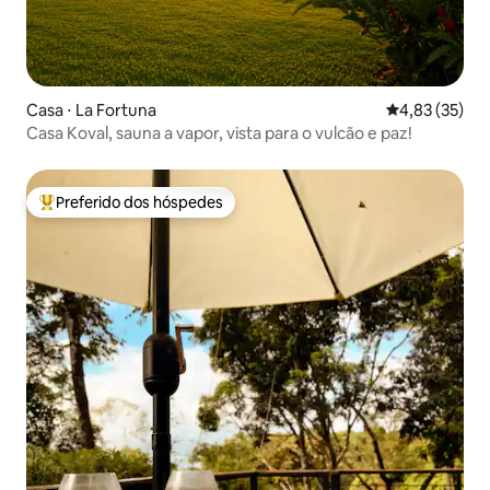
Casa ⋅ La Fortuna
4,83 de uma a
4,83 (35)
Casa Koval, sauna a vapor, vista para o vulcão e paz!
Preferido dos hóspedes
Entre os melhores preferidos dos hóspedes