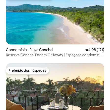
Condomínio ⋅ Playa Conchal
4,98 de uma av
4,98 (171)
Reserva Conchal Dream Getaway | Espaçoso condomínio
3BR
Preferido dos hóspedes
Preferido dos hóspedes