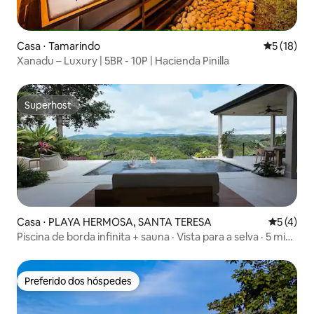
Casa ⋅ Tamarindo
5 de uma a
5 (18)
Xanadu – Luxury | 5BR - 10P | Hacienda Pinilla
Superhost
Superhost
Casa ⋅ PLAYA HERMOSA, SANTA TERESA
5 de uma 
5 (4)
Piscina de borda infinita + sauna · Vista para a selva · 5 min
da praia
Preferido dos hóspedes
Preferido dos hóspedes