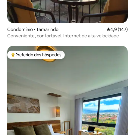
Condomínio ⋅ Tamarindo
4,9 de uma av
4,9 (147)
Conveniente, confortável, Internet de alta velocidade
Preferido dos hóspedes
Entre os melhores preferidos dos hóspedes