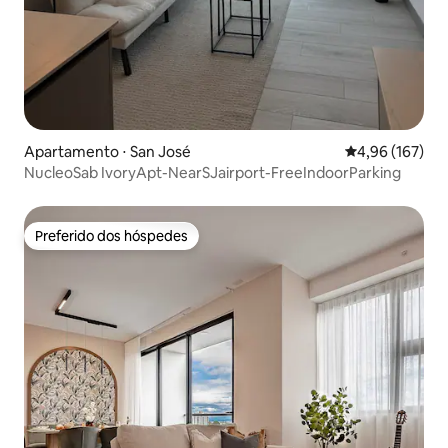
Apartamento ⋅ San José
4,96 de uma av
4,96 (167)
NucleoSab IvoryApt-NearSJairport-FreeIndoorParking
Preferido dos hóspedes
Preferido dos hóspedes