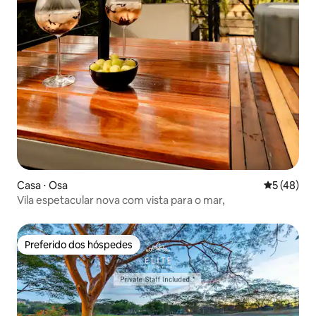
Casa ⋅ Osa
5 de uma a
5 (48)
Vila espetacular nova com vista para o mar,
Preferido dos hóspedes
Preferido dos hóspedes