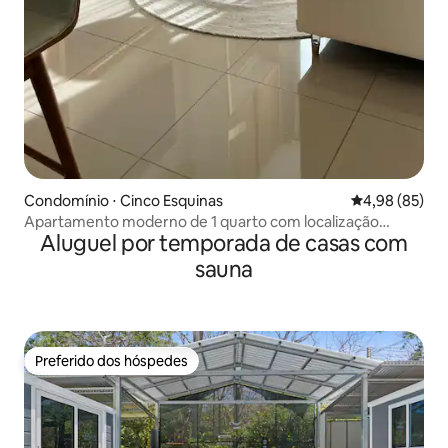
Condomínio ⋅ Cinco Esquinas
4,98 de uma a
4,98 (85)
Apartamento moderno de 1 quarto com localização
Aluguel por temporada de casas com
central (vistas+piscina)
sauna
Preferido dos hóspedes
Preferido dos hóspedes