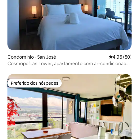
Condomínio ⋅ San José
4,96 de uma a
4,96 (50)
Cosmopolitan Tower, apartamento com ar-condicionado,
15 min do aeroporto
Preferido dos hóspedes
Preferido dos hóspedes