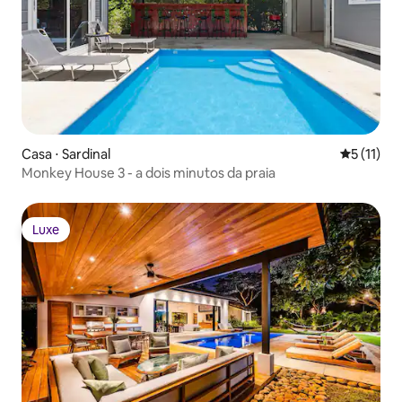
Casa ⋅ Sardinal
5 de uma a
5 (11)
Monkey House 3 - a dois minutos da praia
Luxe
Luxe