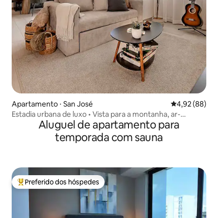
Apartamento ⋅ San José
4,92 de uma a
4,92 (88)
Estadia urbana de luxo • Vista para a montanha, ar-
Aluguel de apartamento para
condicionado, piscina, sauna
temporada com sauna
Preferido dos hóspedes
Entre os melhores preferidos dos hóspedes