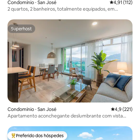
Condomínio ⋅ San José
4,91 de uma av
4,91 (112)
2 quartos, 2 banheiros, totalmente equipados, em
condomínio de luxo com piscina, academia e segurança
24h
Superhost
Superhost
Condomínio ⋅ San José
4,9 de uma av
4,9 (221)
Apartamento aconchegante deslumbrante com vista
para a montanha + Wi-Fi + academia
Preferido dos hóspedes
Entre os melhores preferidos dos hóspedes