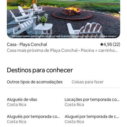
Casa ⋅ Playa Conchal
4,95 de uma a
4,95 (22)
Casa mais próxima de Playa Conchal • Piscina + carrinho
de golfe
Destinos para conhecer
Outros tipos de acomodações
Coisas para fazer
Aluguéis de vilas
Locações por temporada com piscina
Costa Rica
Costa Rica
Aluguéis por temporada com suítes privativas
Aluguel por temporada de casas de veraneio
Costa Rica
Costa Rica