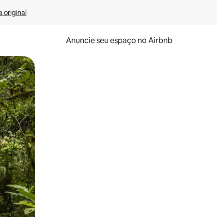
 original
Anuncie seu espaço no Airbnb
 deslizando o dedo na tela.