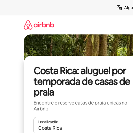
Pular
Algu
para
o
conteúdo
Costa Rica: aluguel por
temporada de casas de
praia
Encontre e reserve casas de praia únicas no
Airbnb
Localização
Quando os resultados estiverem disponíveis, expl