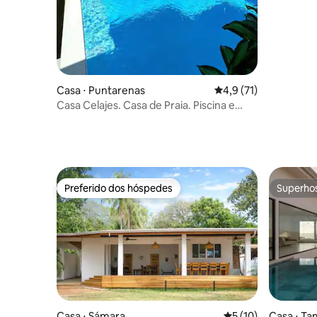
piscina pr
Casa ⋅ Puntarenas
4,9 de uma avaliação 
4,9 (71)
Casa Celajes. Casa de Praia. Piscina e
Jacuzzi.
Preferido dos hóspedes
Superho
Preferido dos hóspedes
Superho
Casa ⋅ Sámara
5 de uma avaliação 
5 (10)
Casa ⋅ Ta