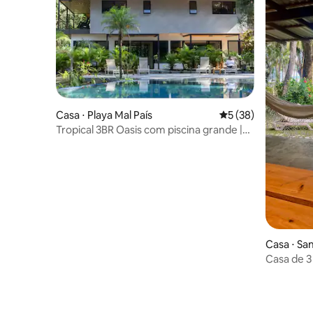
Casa ⋅ Playa Mal País
5 de uma avaliação 
5 (38)
Tropical 3BR Oasis com piscina grande |
Mal País
Casa ⋅ Sa
Casa de 3
Teresa c