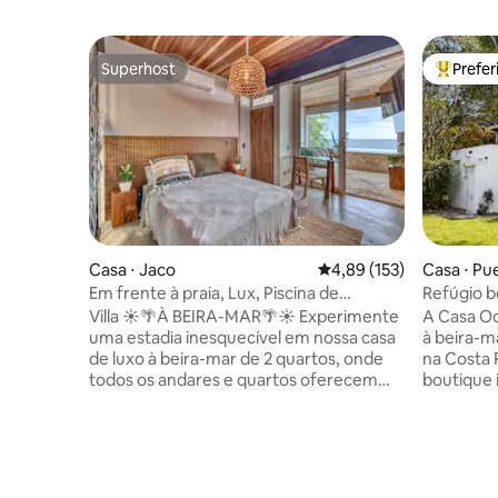
Superhost
Prefe
Superhost
Entre os
Casa ⋅ Jaco
4,89 de uma avaliação m
4,89 (153)
Casa ⋅ Pu
Em frente à praia, Lux, Piscina de
Refúgio b
coquetéis, Cozinha, Midtown2
selvagem 
Villa ☀️🌴À BEIRA-MAR🌴☀️ Experimente
A Casa Oc
uma estadia inesquecível em nossa casa
à beira-m
de luxo à beira-mar de 2 quartos, onde
na Costa
todos os andares e quartos oferecem
boutique 
vistas deslumbrantes para o mar. O
pequeno 
centro social do último andar possui uma
araras e j
piscina de coquetéis e varanda privada
faça uma 
para o pôr do sol perfeito. Aproveite a
privativa 
cozinha de tamanho completo, o pátio
ponto de s