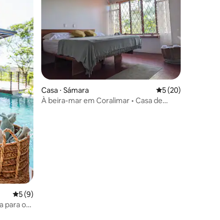
Casa ⋅ Sámara
5 de uma avaliação
5 (20)
À beira-mar em Coralimar • Casa de
família e jardim de cactos
ções
5 de uma avaliação média de 5, 9 avaliações
5 (9)
a para o