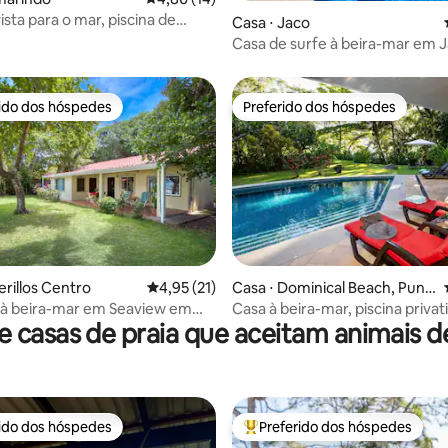
ista para o mar, piscina de
Casa ⋅ Jaco
inito e acesso à praia de
Casa de surfe à beira-mar em 
o
você vai adorar!
rido dos hóspedes
Preferido dos hóspedes
 melhores preferidos dos hóspedes
Preferido dos hóspedes
erillos Centro
4,95 de uma avaliação média de 5, 21 avalia
4,95 (21)
Casa ⋅ Dominical Beach, Punt
média de 5, 65 avaliações
arenas
 à beira-mar em Seaview em
Casa à beira-mar, piscina privati
 casas de praia que aceitam animais 
 Centro
rápido
rido dos hóspedes
Preferido dos hóspedes
 melhores preferidos dos hóspedes
Entre os melhores preferidos d