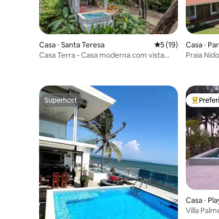
Casa ⋅ Santa Teresa
5 de uma avaliação 
5 (19)
Casa ⋅ Par
Casa Terra - Casa moderna com vista
Praia Nido
para o mar
Privativa
Superhost
Prefe
Superhost
Entre os
Casa ⋅ Pl
Villa Pal