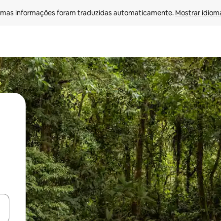
mas informações foram traduzidas automaticamente. 
Mostrar idioma
ore-os usando as seta para cima e para baixo do teclado ou tocando e