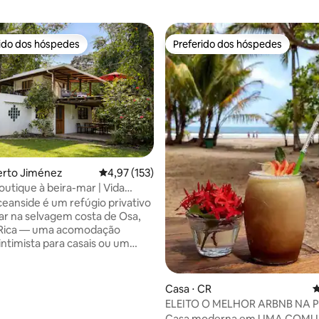
rido dos hóspedes
Preferido dos hóspedes
 melhores preferidos dos hóspedes
Preferido dos hóspedes
édia de 5, 153 avaliações
erto Jiménez
4,97 de uma avaliação média de 5, 153 avalia
4,97 (153)
outique à beira-mar | Vida
e surfe
eanside é um refúgio privativo
ar na selvagem costa de Osa,
 Rica — uma acomodação
intimista para casais ou um
grupo. Acorde com macacos,
ardins tropicais e, em seguida,
curta caminhada por uma trilha
Casa ⋅ CR
4
no jardim até a orla, onde há um
ELEITO O MELHOR ARBNB NA 
urfe para iniciantes,
com comodidades de resort
Casa moderna em UMA COM