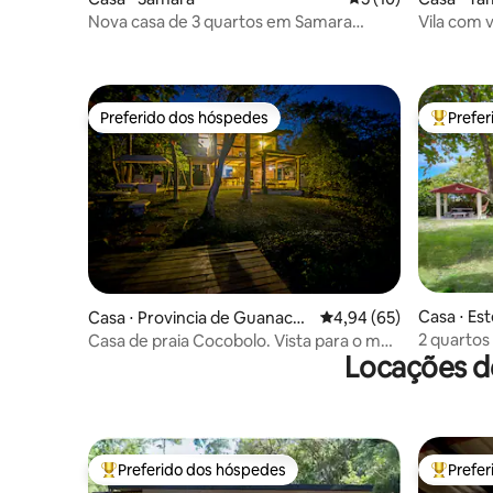
Nova casa de 3 quartos em Samara
Vila com v
Beach!
beiral inf
Tamarind
Preferido dos hóspedes
Prefe
Preferido dos hóspedes
Entre os
Casa ⋅ Est
Casa ⋅ Provincia de Guanacas
4,94 de uma avaliação 
4,94 (65)
te
2 quartos
Casa de praia Cocobolo. Vista para o mar.
Locações de
Esterillos
Frente para a praia
Preferido dos hóspedes
Prefe
Entre os melhores preferidos dos hóspedes
Entre os