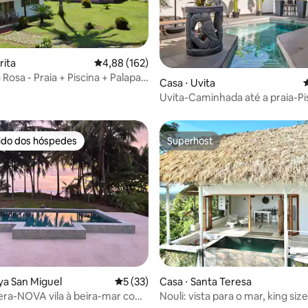
média de 5, 19 avaliações
rita
4,88 de uma avaliação média de 5, 162 avalia
4,88 (162)
 Rosa - Praia + Piscina + Palapa
Casa ⋅ Uvita
4
Uvita-Caminhada até a praia-P
Internet rápida-2Suítes
rido dos hóspedes
Superhost
 melhores preferidos dos hóspedes
Superhost
aya San Miguel
5 de uma avaliação média de 5, 33 avalia
5 (33)
Casa ⋅ Santa Teresa
mera-NOVA vila à beira-mar com
Nouli: vista para o mar, king siz