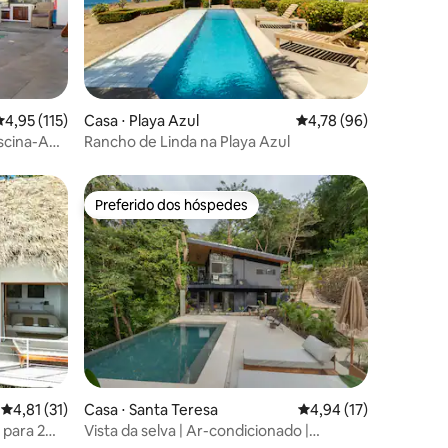
ções
,95 de uma avaliação média de 5, 115 avaliações
4,95 (115)
Casa ⋅ Playa Azul
4,78 de uma avaliação
4,78 (96)
iscina-AC-
Rancho de Linda na Playa Azul
Preferido dos hóspedes
Preferido dos hóspedes
ções
4,81 de uma avaliação média de 5, 31 avaliações
4,81 (31)
Casa ⋅ Santa Teresa
4,94 de uma avaliação
4,94 (17)
e para 2
Vista da selva | Ar-condicionado |