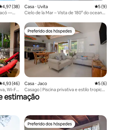
4,97 de uma avaliação média de 5, 38 avaliações
4,97 (38)
Casa ⋅ Uvita
5 de uma avaliaçã
5 (9)
Jacó —
Cielo de la Mar – Vista de 180° do oceano
e da cauda da baleia
Preferido dos hóspedes
Preferido dos hóspedes
ções
4,93 de uma avaliação média de 5, 46 avaliações
4,93 (46)
Casa ⋅ Jaco
5 de uma avaliaçã
5 (6)
va, Wi-Fi
Casago | Piscina privativa e estilo tropical
de estimação
em Jacó
Preferido dos hóspedes
os hóspedes
Preferido dos hóspedes