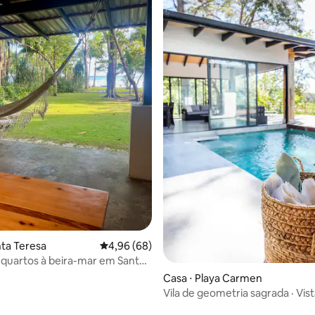
média de 5, 38 avaliações
nta Teresa
4,96 de uma avaliação média de 5, 68 avalia
4,96 (68)
 quartos à beira-mar em Santa
om ar-condicionado
Casa ⋅ Playa Carmen
Vila de geometria sagrada · Vist
mar · Piscina de borda infinita