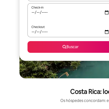
Check-in
Checkout
Buscar
Costa Rica: l
Os hóspedes concordam: est