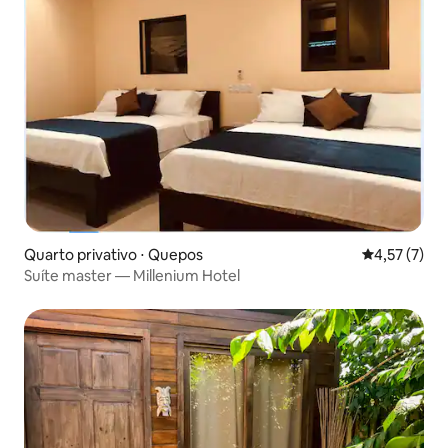
Quarto privativo ⋅ Quepos
4,57 de uma 
4,57 (7)
Suíte master — Millenium Hotel