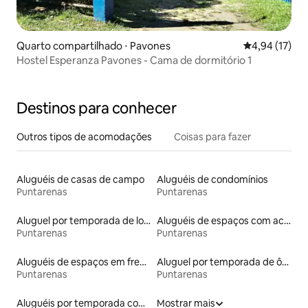
Quarto compartilhado ⋅ Pavones
4,94 de uma a
4,94 (17)
Hostel Esperanza Pavones - Cama de dormitório 1
Destinos para conhecer
Outros tipos de acomodações
Coisas para fazer
Aluguéis de casas de campo
Aluguéis de condomínios
Puntarenas
Puntarenas
Aluguel por temporada de lofts
Aluguéis de espaços com acesso direto a pistas de esqui
Puntarenas
Puntarenas
Aluguéis de espaços em frente à praia
Aluguel por temporada de ônibus
Puntarenas
Puntarenas
Aluguéis por temporada com caiaque
Mostrar mais