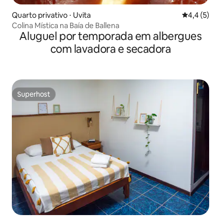
Quarto privativo ⋅ Uvita
4,4 de uma 
4,4 (5)
Colina Mística na Baía de Ballena
Aluguel por temporada em albergues
com lavadora e secadora
Superhost
Superhost