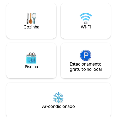
Bay é uma cidade pequena, então você
cozinha aconchega
não precisa de um carro para desfrutar
livre, perfeita par
de todas as partes únicas que esta
Ideal para viajante
cidade pode lhe dar. Apenas seus pés
pequenos grupos, 
vão levá-lo a todos os lugares. Você
boutique oferece 
Cozinha
Wi-Fi
pode fazer reserva de passeios e
e uma atmosfera 
transportes.
espaço bem proje
Estacionamento
Piscina
gratuito no local
Ar-condicionado