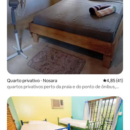
Quarto privativo ⋅ Nosara
4,85 de uma a
4,85 (41)
quartos privativos perto da praia e do ponto de ônibus,
Nosara