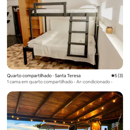
Quarto compartilhado ⋅ Santa Teresa
5 de uma 
5 (3)
1 cama em quarto compartilhado - Ar-condicionado -