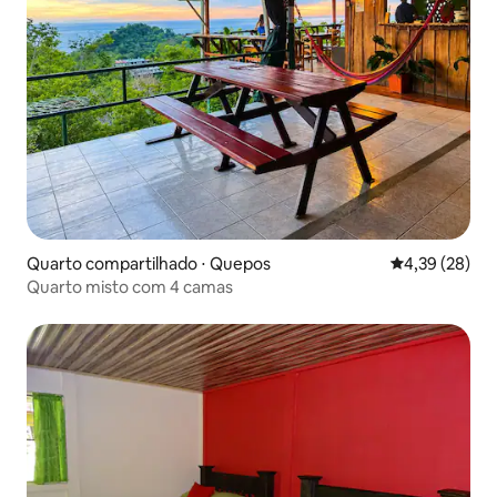
Quarto compartilhado ⋅ Quepos
4,39 de uma a
4,39 (28)
Quarto misto com 4 camas