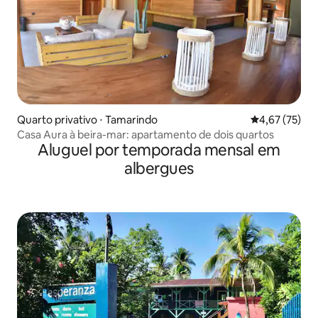
Quarto privativo ⋅ Tamarindo
4,67 de uma a
4,67 (75)
Casa Aura à beira-mar: apartamento de dois quartos
Aluguel por temporada mensal em
albergues