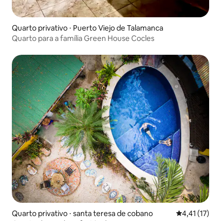
Quarto privativo ⋅ Puerto Viejo de Talamanca
Quarto para a família Green House Cocles
Quarto privativo ⋅ santa teresa de cobano
4,41 de uma a
4,41 (17)