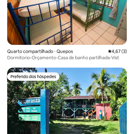
Quarto compartilhado ⋅ Quepos
4,67 de uma 
4,67 (3)
Dormitorio-Orçamento-Casa de banho partilhada-Vist
Preferido dos hóspedes
Preferido dos hóspedes