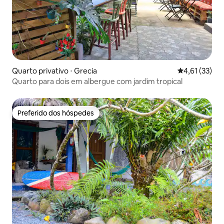
Quarto privativo ⋅ Grecia
4,61 de uma a
4,61 (33)
Quarto para dois em albergue com jardim tropical
Preferido dos hóspedes
Preferido dos hóspedes