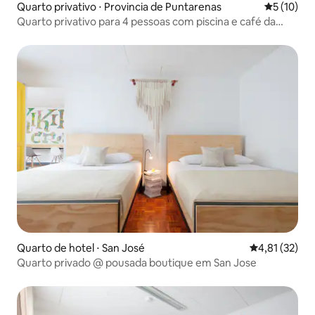
Quarto privativo ⋅ Provincia de Puntarenas
5 de uma a
5 (10)
Quarto privativo para 4 pessoas com piscina e café da
manhã
Quarto de hotel ⋅ San José
4,81 de uma a
4,81 (32)
Quarto privado @ pousada boutique em San Jose