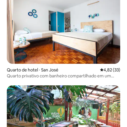
Quarto de hotel ⋅ San José
4,82 de uma a
4,82 (33)
Quarto privativo com banheiro compartilhado em um
albergue boutique