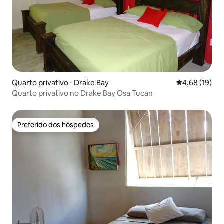
Quarto privativo ⋅ Drake Bay
4,68 de uma a
4,68 (19)
Quarto privativo no Drake Bay Osa Tucan
Preferido dos hóspedes
Preferido dos hóspedes