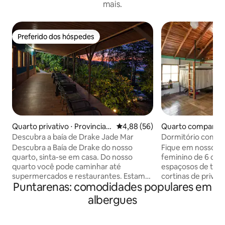
mais.
Preferido dos hóspedes
Preferido dos hóspedes
Quarto privativo ⋅ Provincia d
4,88 de uma avaliação média de
4,88 (56)
Quarto compartilh
e Puntarenas
arenas Province
Descubra a baía de Drake Jade Mar
Dormitório compar
boutique com cam
Descubra a Baía de Drake do nosso
Fique em nosso el
#1
quarto, sinta-se em casa. Do nosso
feminino de 6 cam
quarto você pode caminhar até
espaçosos de tam
supermercados e restaurantes. Estamos
cortinas de priva
Puntarenas: comodidades populares em
a apenas 400 metros da praia principal.
inclui uma pratelei
Onde você pode pegar barcos para os
carregador USB e 
albergues
principais passeios. Você pode iniciar
armazenamento segura. O 
uma caminhada até a trilha da baía de
ar-condicionado 
Drake. Você estará perto de tudo. Drake
privativo compart