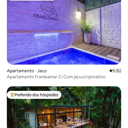
Apartamento ⋅ Jaco
5 de uma 
5 (6)
Apartamento Franleamar 2 | Com jacuzzi privativo
Preferido dos hóspedes
Entre os melhores preferidos dos hóspedes