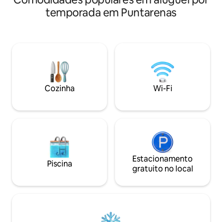
reconectar com a natureza. Ceibo é a
INFINITA, a casa 
temporada em Puntarenas
nossa vila de luxo privativa e espaçosa,
espaçosa, área de 
com ocupação dupla. Oferecemos uma
estar e banheiro n
piscina com vistas incríveis, ioga na selva
DUAS SUÍTES MAS
e 10 km de trilhas para caminhada. O Wi-
privados e uma va
Fi Starlink 250 Mbps super rápido
cima.
permite que você “trabalhe na selva”.
Nossos cozinheiros oferecem refeições
incríveis preparadas com ingredientes
Cozinha
Wi-Fi
locais e da fazenda. Visite!
Estacionamento
Piscina
gratuito no local