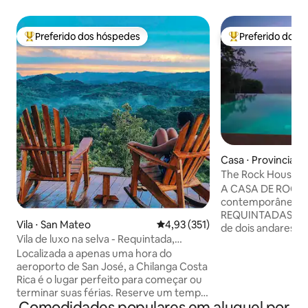
Preferido dos hóspedes
Preferido dos 
Entre os melhores preferidos dos hóspedes
Entre os melhore
Casa ⋅ Provincia d
nas
The Rock House: v
piscina de borda in
A CASA DE ROCK é
contemporâneo c
REQUINTADAS DO 
Vila ⋅ San Mateo
4,93 de uma avaliação média de 
4,93 (351)
de dois andares f
Vila de luxo na selva - Requintada,
propriedade de en
privativa, serena
Localizada a apenas uma hora do
cercada pela selv
aeroporto de San José, a Chilanga Costa
cenário muito P
Rica é o lugar perfeito para começar ou
para sua escapade
terminar suas férias. Reserve um tempo
elementos de desi
Comodidades populares em aluguel por
para desacelerar, relaxar e se
a poucos passos 