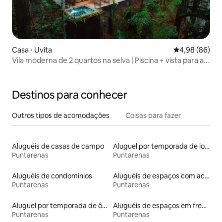
Casa ⋅ Uvita
4,98 de uma av
4,98 (86)
Vila moderna de 2 quartos na selva | Piscina + vista para a
vida selvagem
Destinos para conhecer
Outros tipos de acomodações
Coisas para fazer
Aluguéis de casas de campo
Aluguel por temporada de lofts
Puntarenas
Puntarenas
Aluguéis de condomínios
Aluguéis de espaços com acesso direto a pistas de esqui
Puntarenas
Puntarenas
Aluguel por temporada de ônibus
Aluguéis de espaços em frente à praia
Puntarenas
Puntarenas