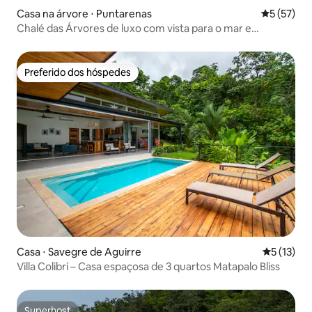
Casa na árvore ⋅ Puntarenas
5 de uma a
5 (57)
Chalé das Árvores de luxo com vista para o mar e
banheira de hidromassagem
Preferido dos hóspedes
Preferido dos hóspedes
Casa ⋅ Savegre de Aguirre
5 de uma a
5 (13)
Villa Colibrí – Casa espaçosa de 3 quartos Matapalo Bliss
Superhost