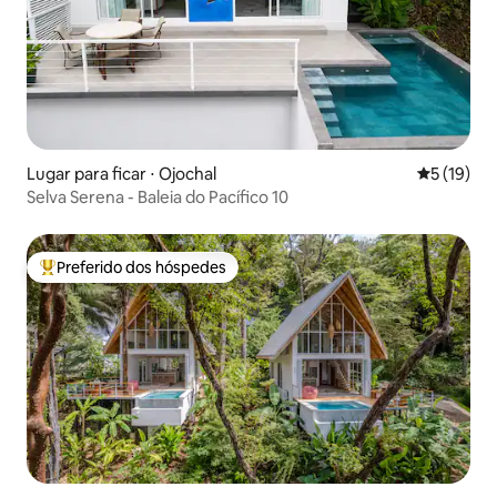
Lugar para ficar ⋅ Ojochal
5 de uma a
5 (19)
Selva Serena - Baleia do Pacífico 10
Preferido dos hóspedes
Entre os melhores preferidos dos hóspedes