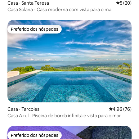
Casa ⋅ Santa Teresa
5 de uma a
5 (20)
Casa Solana - Casa moderna com vista para o mar
Preferido dos hóspedes
Preferido dos hóspedes
Casa ⋅ Tarcoles
4,96 de uma a
4,96 (76)
Casa Azul - Piscina de borda infinita e vista para o mar
Preferido dos hóspedes
Preferido dos hóspedes