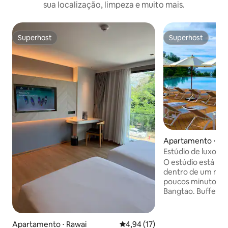
sua localização, limpeza e muito mais.
Superhost
Superhost
Superhost
Superhost
Apartamento ⋅ Ba
Estúdio de luxo na
piscina de borda i
O estúdio está lo
dentro de um novo
poucos minutos da
Bangtao. Buffet d
internacional grat
Piscina com vista 
adorar o lugar por
Apartamento ⋅ Rawai
4,94 de uma avaliação média de
4,94 (17)