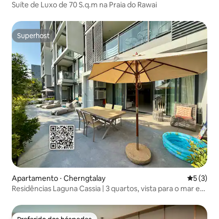
Suíte de Luxo de 70 S.q.m na Praia do Rawai
Superhost
Superhost
Apartamento ⋅ Cherngtalay
5 de uma 
5 (3)
Residências Laguna Cassia | 3 quartos, vista para o mar e
terraço