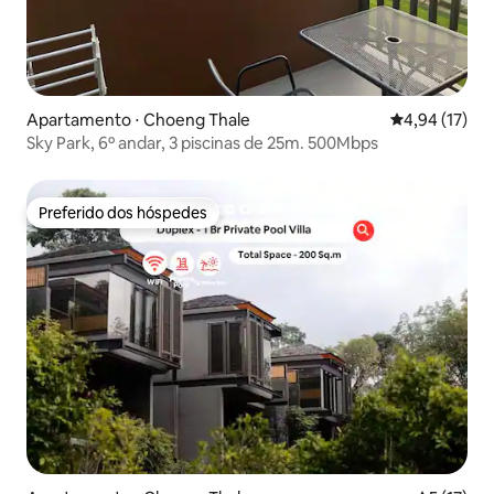
Apartamento ⋅ Choeng Thale
4,94 de uma a
4,94 (17)
Sky Park, 6º andar, 3 piscinas de 25m. 500Mbps
Preferido dos hóspedes
Preferido dos hóspedes