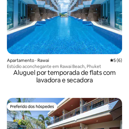
Apartamento ⋅ Rawai
5 de uma 
5 (6)
Estúdio aconchegante em Rawai Beach, Phuket
Aluguel por temporada de flats com
lavadora e secadora
Preferido dos hóspedes
Preferido dos hóspedes