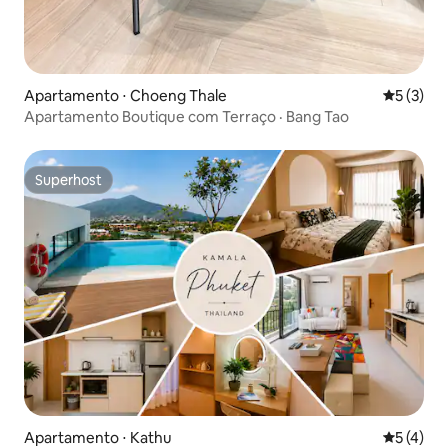
Apartamento ⋅ Choeng Thale
5 de uma 
5 (3)
Apartamento Boutique com Terraço · Bang Tao
Superhost
Superhost
Apartamento ⋅ Kathu
5 de uma 
5 (4)