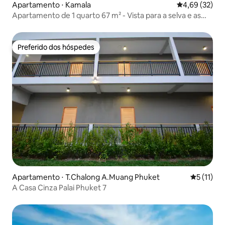
Apartamento ⋅ Kamala
4,69 de uma a
4,69 (32)
Apartamento de 1 quarto 67 m² - Vista para a selva e as
montanhas
Preferido dos hóspedes
Preferido dos hóspedes
Apartamento ⋅ T.Chalong A.Muang Phuket
5 de uma a
5 (11)
A Casa Cinza Palai Phuket 7