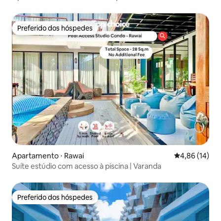
Preferido dos hóspedes
Preferido dos hóspedes
Apartamento ⋅ Rawai
4,86 de uma a
4,86 (14)
Suíte estúdio com acesso à piscina | Varanda
Preferido dos hóspedes
Preferido dos hóspedes