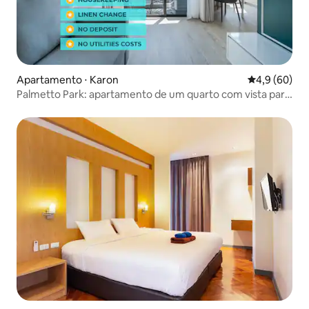
Apartamento ⋅ Karon
4,9 de uma a
4,9 (60)
Palmetto Park: apartamento de um quarto com vista para
a cidade