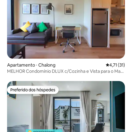
Apartamento ⋅ Chalong
4,71 de uma a
4,71 (31)
MELHOR Condomínio DLUX c/Cozinha e Vista para o Mar
613
Preferido dos hóspedes
Preferido dos hóspedes