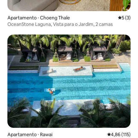
Apartamento ⋅ Choeng Thale
5 de uma 
5 (3)
OceanStone Laguna, Vista para o Jardim, 2 camas
Apartamento ⋅ Rawai
4,86 de uma av
4,86 (115)