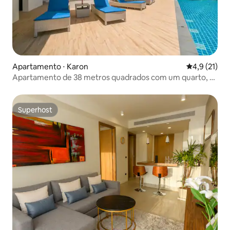
básicos.
Apartamento ⋅ Karon
4,9 de uma a
4,9 (21)
Apartamento de 38 metros quadrados com um quarto, a
poucos passos da praia de Cata
Superhost
Superhost