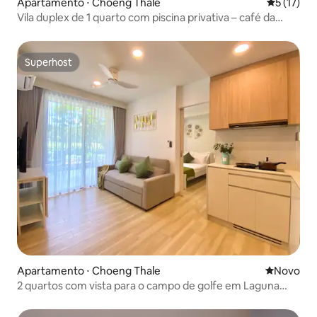
Apartamento ⋅ Choeng Thale
5 de uma a
5 (17)
Vila duplex de 1 quarto com piscina privativa – café da
manhã – Layan
Superhost
Superhost
Apartamento ⋅ Choeng Thale
Novo lugar
Novo
2 quartos com vista para o campo de golfe em Laguna
Bangtao com piscina de borda infinita