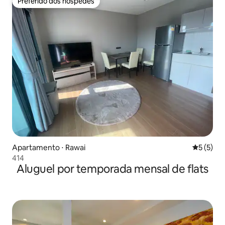
Preferido dos hóspedes
Preferido dos hóspedes
Apartamento ⋅ Rawai
5 de uma 
5 (5)
414
Aluguel por temporada mensal de flats