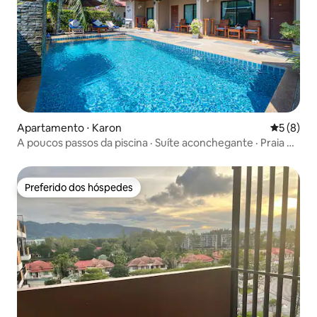
Apartamento ⋅ Karon
5 de uma 
5 (8)
A poucos passos da piscina · Suíte aconchegante · Praia de
Nai Harn
Preferido dos hóspedes
Preferido dos hóspedes