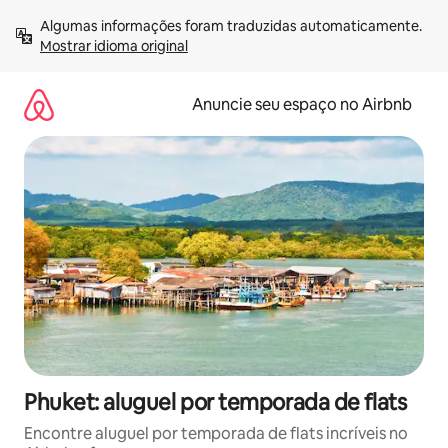
Pular
Algumas informações foram traduzidas automaticamente. 
para
Mostrar idioma original
o
conteúdo
Anuncie seu espaço no Airbnb
Phuket: aluguel por temporada de flats
Encontre aluguel por temporada de flats incríveis no