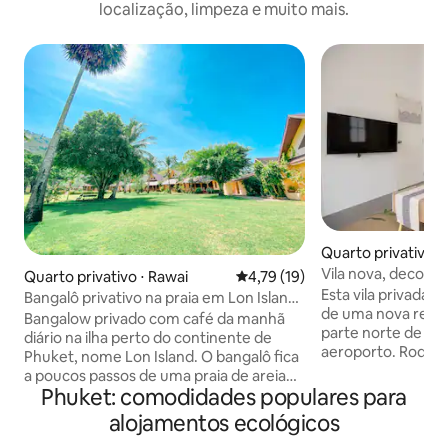
localização, limpeza e muito mais.
Quarto privativo ⋅
atti
Vila nova, decoraç
Quarto privativo ⋅ Rawai
4,79 de uma avaliação média de
4,79 (19)
Blue Canyon
Esta vila privada d
Bangalô privativo na praia em Lon Island
de uma nova residê
Phuket
Bangalow privado com café da manhã
parte norte de Ph
diário na ilha perto do continente de
aeroporto. Rodead
Phuket, nome Lon Island. O bangalô fica
borracha, a vila f
a poucos passos de uma praia de areia
tranquilo e tranqu
Phuket: comodidades populares para
branca cristalina e águas muito claras. O
atrações, como o Mi
resort tem 3 piscinas, restaurante,
alojamentos ecológicos
parque aquático Sp
serviço de churrasco, instalações de
famosas como Nai