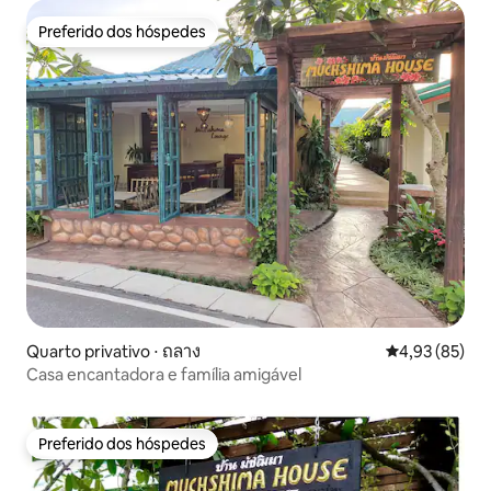
Preferido dos hóspedes
Preferido dos hóspedes
Quarto privativo ⋅ ถลาง
4,93 de uma a
4,93 (85)
Casa encantadora e família amigável
Preferido dos hóspedes
Preferido dos hóspedes