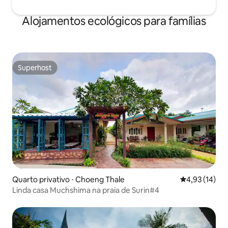
Alojamentos ecológicos para famílias
Superhost
Superhost
Quarto privativo ⋅ Choeng Thale
4,93 de uma a
4,93 (14)
Linda casa Muchshima na praia de Surin#4