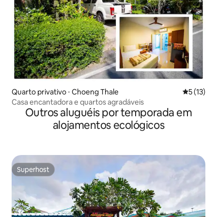
Quarto privativo ⋅ Choeng Thale
5 de uma a
5 (13)
Casa encantadora e quartos agradáveis
Outros aluguéis por temporada em
alojamentos ecológicos
Superhost
Superhost