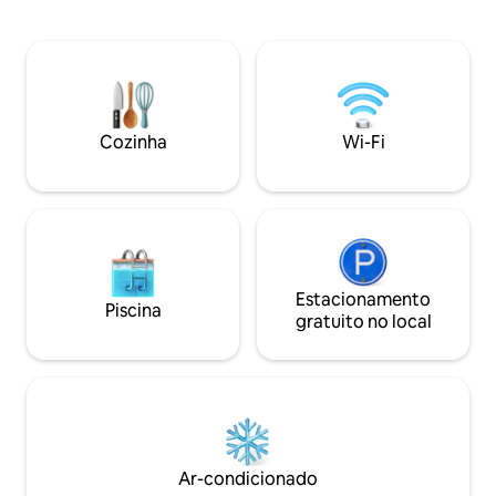
mergulho com snorkel, caiaque,
Sutilmente inspir
cadeiras de praia e pequenas cabanas
japoneses clássicos
para relaxar na praia. O quarto
confortáveis e elegantes.
realmente limpo e bem conservado. O
tarifas de longa d
Wi-Fi do resort permite que você se
escola internacion
conecte por dias inteiros. Do Ao Chalong
de distância.
Pier ao resort fica a cerca de 15 a 20
Cozinha
Wi-Fi
minutos de barco de cauda longa.
Estacionamento
Piscina
gratuito no local
Ar-condicionado