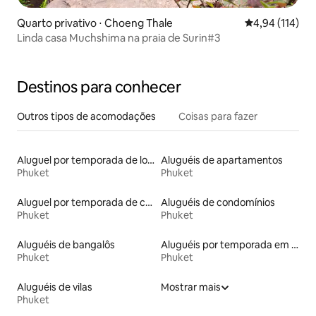
Quarto privativo ⋅ Choeng Thale
4,94 de uma av
4,94 (114)
Linda casa Muchshima na praia de Surin#3
Destinos para conhecer
Outros tipos de acomodações
Coisas para fazer
Aluguel por temporada de lofts
Aluguéis de apartamentos
Phuket
Phuket
Aluguel por temporada de casas de hóspedes
Aluguéis de condomínios
Phuket
Phuket
Aluguéis de bangalôs
Aluguéis por temporada em resorts
Phuket
Phuket
Aluguéis de vilas
Mostrar mais
Phuket