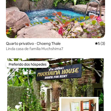
Quarto privativo ⋅ Choeng Thale
5 de uma 
5 (3)
Linda casa de família Muchshima7
Preferido dos hóspedes
Preferido dos hóspedes