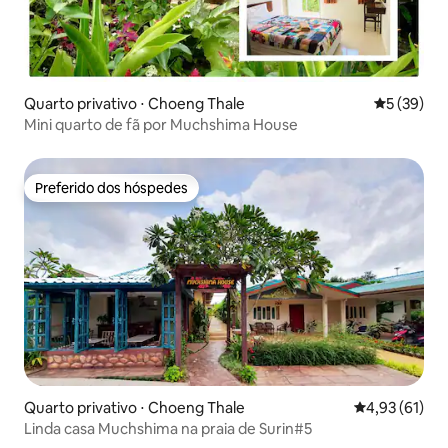
Quarto privativo ⋅ Choeng Thale
5 de uma a
5 (39)
Mini quarto de fã por Muchshima House
Preferido dos hóspedes
Preferido dos hóspedes
Quarto privativo ⋅ Choeng Thale
4,93 de uma a
4,93 (61)
Linda casa Muchshima na praia de Surin#5