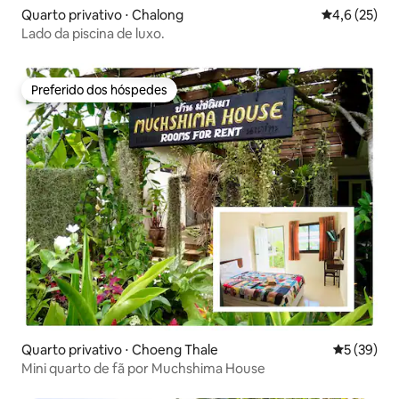
Quarto privativo ⋅ Chalong
4,6 de uma a
4,6 (25)
Lado da piscina de luxo.
Preferido dos hóspedes
Preferido dos hóspedes
Quarto privativo ⋅ Choeng Thale
5 de uma a
5 (39)
Mini quarto de fã por Muchshima House