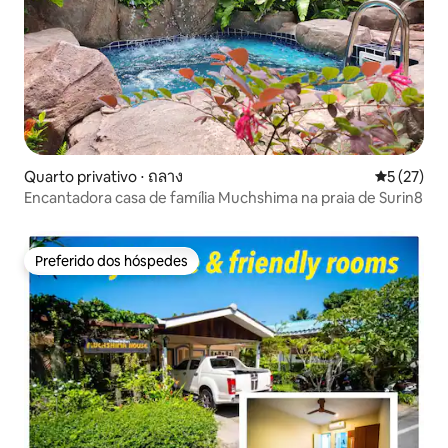
Quarto privativo ⋅ ถลาง
5 de uma a
5 (27)
Encantadora casa de família Muchshima na praia de Surin8
Preferido dos hóspedes
Preferido dos hóspedes