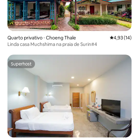
Quarto privativo ⋅ Choeng Thale
4,93 de uma a
4,93 (14)
Linda casa Muchshima na praia de Surin#4
Superhost
Superhost