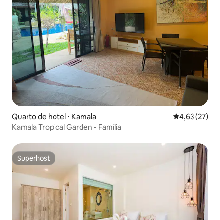
Quarto de hotel ⋅ Kamala
4,63 de uma a
4,63 (27)
Kamala Tropical Garden - Família
Superhost
Superhost