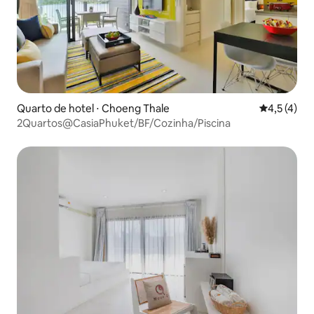
Quarto de hotel ⋅ Choeng Thale
4,5 de uma 
4,5 (4)
2Quartos@CasiaPhuket/BF/Cozinha/Piscina