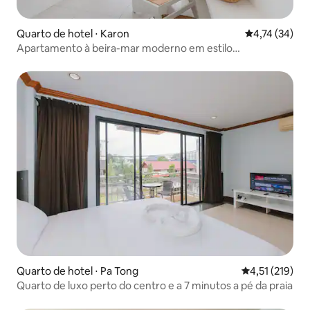
Quarto de hotel ⋅ Karon
4,74 de uma a
4,74 (34)
Apartamento à beira-mar moderno em estilo
instagramável, a apenas 5 minutos a pé da praia
Quarto de hotel ⋅ Pa Tong
4,51 de uma av
4,51 (219)
Quarto de luxo perto do centro e a 7 minutos a pé da praia