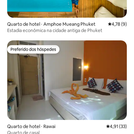
Quarto de hotel ⋅ Amphoe Mueang Phuket
4,78 de uma 
4,78 (9)
Estadia econômica na cidade antiga de Phuket
Preferido dos hóspedes
Preferido dos hóspedes
Quarto de hotel ⋅ Rawai
4,91 de uma a
4,91 (33)
Quarto de casal