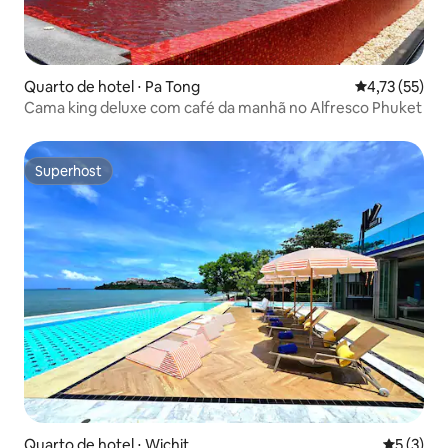
Quarto de hotel ⋅ Pa Tong
4,73 de uma a
4,73 (55)
Cama king deluxe com café da manhã no Alfresco Phuket
Superhost
Superhost
Quarto de hotel ⋅ Wichit
5 de uma 
5 (3)