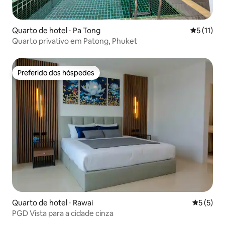
Quarto de hotel ⋅ Pa Tong
5 de uma a
5 (11)
Quarto privativo em Patong, Phuket
Preferido dos hóspedes
Preferido dos hóspedes
Quarto de hotel ⋅ Rawai
5 de uma 
5 (5)
PGD Vista para a cidade cinza