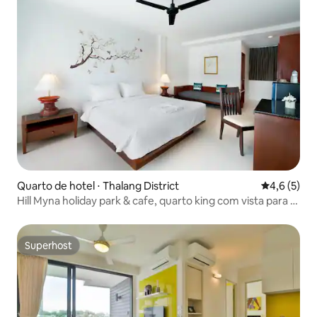
Quarto de hotel ⋅ Thalang District
4,6 de uma 
4,6 (5)
Hill Myna holiday park & cafe, quarto king com vista para a
piscina
Superhost
Superhost