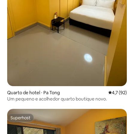
Quarto de hotel ⋅ Pa Tong
4,7 de uma a
4,7 (92)
Um pequeno e acolhedor quarto boutique novo.
Superhost
Superhost