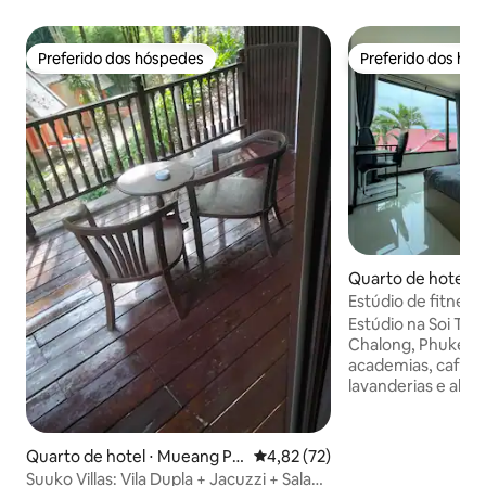
Preferido dos hóspedes
Preferido dos hó
Preferido dos hóspedes
Preferido dos hó
Quarto de hotel ⋅
Estúdio de fitness 
Estúdio na Soi Ta-
Chalong, Phuket, 
academias, cafés,
lavanderias e alug
espaço inclui uma 
geladeira, TV, vaso
uma pequena vara
Quarto de hotel ⋅ Mueang Ph
4,82 de uma avaliação média de
4,82 (72)
vistas da rua e da
uket
Suuko Villas: Vila Dupla + Jacuzzi + Sala