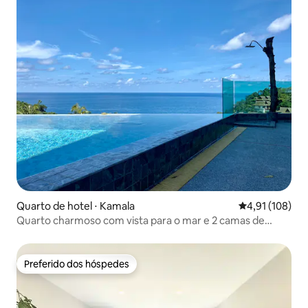
Quarto de hotel ⋅ Kamala
4,91 de uma av
4,91 (108)
Quarto charmoso com vista para o mar e 2 camas de
solteiro - By TWIN SEA @07
Preferido dos hóspedes
Preferido dos hóspedes