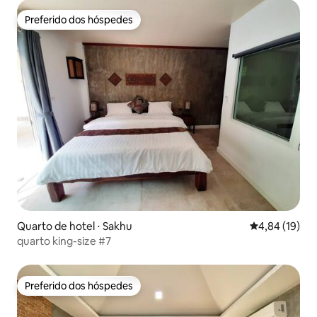
Preferido dos hóspedes
Preferido dos hóspedes
Quarto de hotel ⋅ Sakhu
4,84 de uma a
4,84 (19)
quarto king-size #7
Preferido dos hóspedes
Preferido dos hóspedes