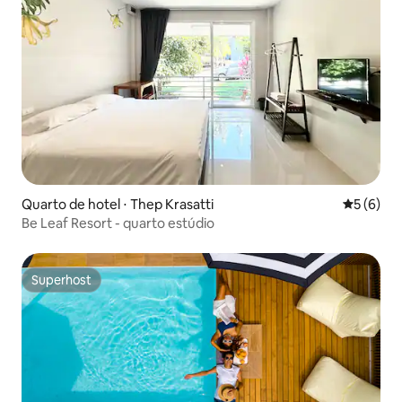
Quarto de hotel ⋅ Thep Krasatti
5 de uma 
5 (6)
Be Leaf Resort - quarto estúdio
Superhost
Superhost