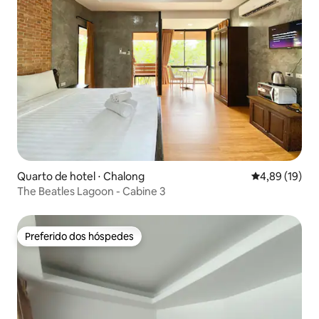
Quarto de hotel ⋅ Chalong
4,89 de uma a
4,89 (19)
The Beatles Lagoon - Cabine 3
Preferido dos hóspedes
Preferido dos hóspedes