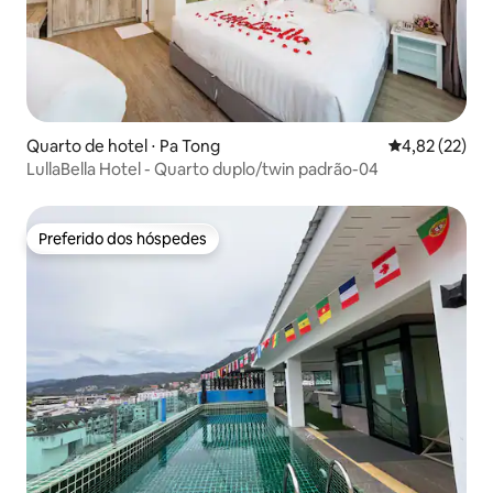
Quarto de hotel ⋅ Pa Tong
4,82 de uma a
4,82 (22)
LullaBella Hotel - Quarto duplo/twin padrão-04
Preferido dos hóspedes
Preferido dos hóspedes