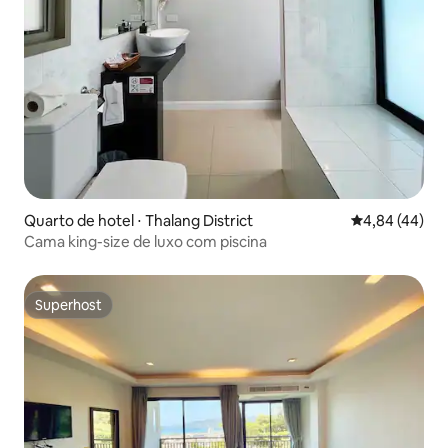
Quarto de hotel ⋅ Thalang District
4,84 de uma a
4,84 (44)
Cama king-size de luxo com piscina
Superhost
Superhost