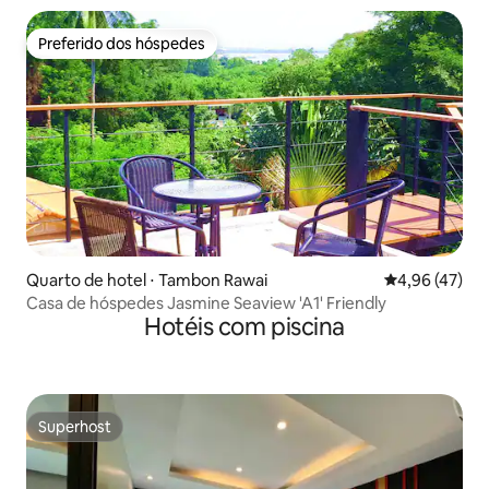
Preferido dos hóspedes
Preferido dos hóspedes
Quarto de hotel ⋅ Tambon Rawai
4,96 de uma a
4,96 (47)
Casa de hóspedes Jasmine Seaview 'A1' Friendly
Hotéis com piscina
Superhost
Superhost