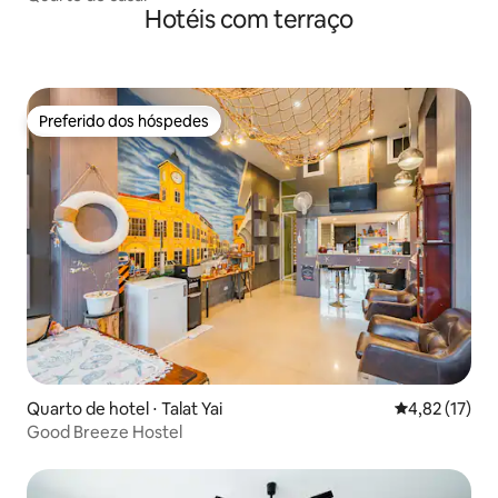
Hotéis com terraço
Preferido dos hóspedes
Preferido dos hóspedes
Quarto de hotel ⋅ Talat Yai
4,82 de uma a
4,82 (17)
Good Breeze Hostel