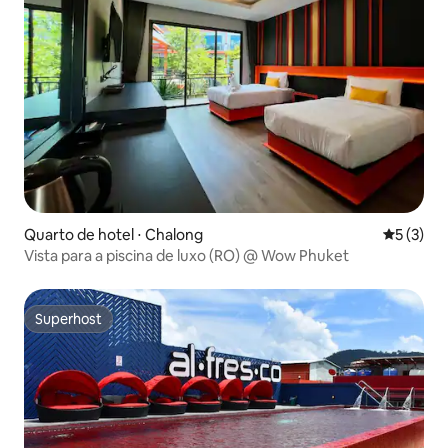
Quarto de hotel ⋅ Chalong
5 de uma 
5 (3)
Vista para a piscina de luxo (RO) @ Wow Phuket
Superhost
Superhost