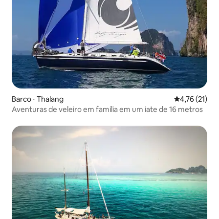
Barco ⋅ Thalang
4,76 de uma a
4,76 (21)
Aventuras de veleiro em família em um iate de 16 metros