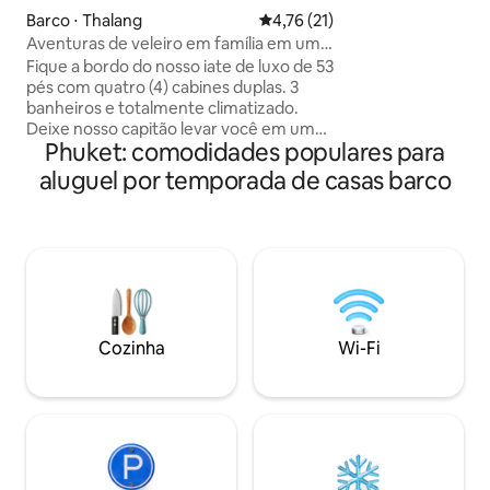
terrestres em port
Barco ⋅ Thalang
4,76 de uma avaliação média de
4,76 (21)
movimentados. A 
Aventuras de veleiro em família em um
para marinheiros 
iate de 16 metros
Fique a bordo do nosso iate de luxo de 53
que querem apren
pés com quatro (4) cabines duplas. 3
que querem relaxar
banheiros e totalmente climatizado.
adaptado às suas 
Deixe nosso capitão levar você em um
de atividades, ou 
Phuket: comodidades populares para
incrível passeio pelas mágicas ilhas de
desfrutar do pôr 
Andaman. Este iate pode ser fretado
aluguel por temporada de casas barco
vinho .
para viagens de veleiro de um dia com
um capitão inglês, você pode visitar as
ilhas deslumbrantes ao redor de Phuket
longe das multidões. (Custos adicionais
se aplicam) Encontre praias desertas
reais. O preço mostrado é apenas para
ficar a bordo durante a noite na marina.
snorkel, mergulho, etc.
Cozinha
Wi-Fi