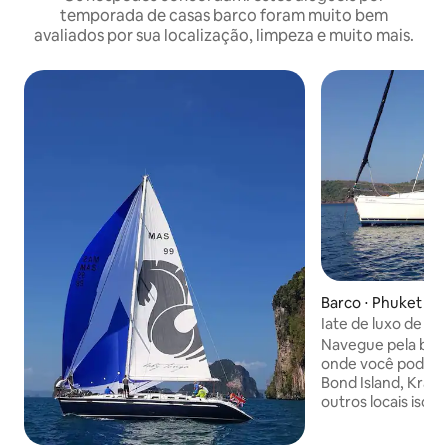
temporada de casas barco foram muito bem
avaliados por sua localização, limpeza e muito mais.
Barco ⋅ Phuket
Iate de luxo de 12
em Krabi e Phuke
Navegue pela bela
onde você pode e
Bond Island, Krabi
outros locais isola
mergulhe com snor
praias e desfrute 