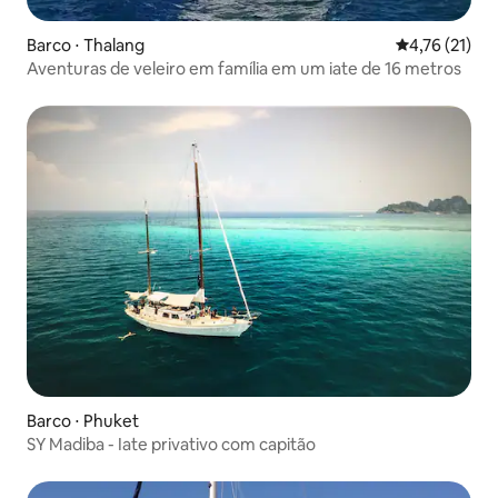
Barco ⋅ Thalang
4,76 de uma a
4,76 (21)
Aventuras de veleiro em família em um iate de 16 metros
Barco ⋅ Phuket
SY Madiba - Iate privativo com capitão