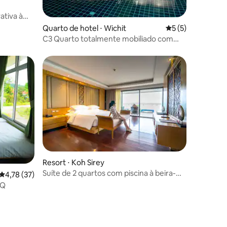
ativa à
ções
Quarto de hotel ⋅ Wichit
5 de uma avaliaçã
5 (5)
C3 Quarto totalmente mobiliado com
piscina perto da academia de
treinamento
Resort ⋅ Koh Sirey
Suíte de 2 quartos com piscina à beira-
4,78 de uma avaliação média de 5, 37 avaliações
4,78 (37)
mar
3Q