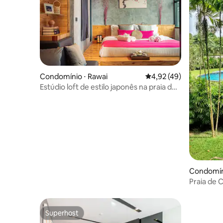
Condomínio ⋅ Rawai
4,92 de uma avaliação 
4,92 (49)
Estúdio loft de estilo japonês na praia de
Nai Harn
Condomín
Praia de 
Superhost
Superhost