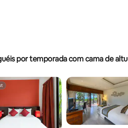
édia de 5, 278 avaliações
guéis por temporada com cama de altur
st
st