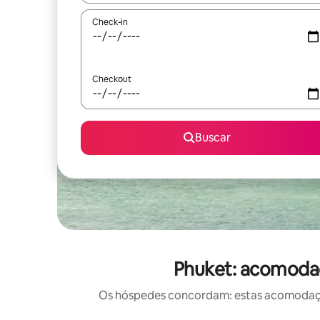
Check-in
Checkout
Buscar
Phuket: acomodaç
Os hóspedes concordam: estas acomodações