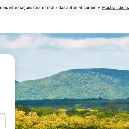
mas informações foram traduzidas automaticamente. 
Mostrar idioma
a
ore-os usando as seta para cima e para baixo do teclado ou tocando e