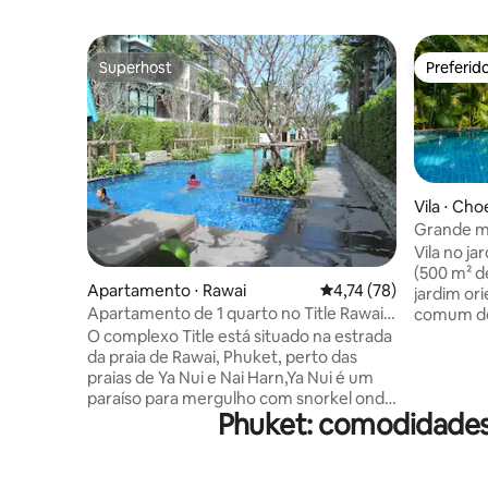
Superhost
Preferid
Superhost
Preferid
Vila ⋅ Ch
Grande mo
Caminhe a
Vila no ja
(500 m² d
Apartamento ⋅ Rawai
4,74 de uma avaliação 
4,74 (78)
jardim or
Apartamento de 1 quarto no Title Rawai
comum de 
Phuket
sala de m
O complexo Title está situado na estrada
quartos c
da praia de Rawai, Phuket, perto das
para famíl
praias de Ya Nui e Nai Harn,Ya Nui é um
terraços c
paraíso para mergulho com snorkel onde
Phuket: comodidades
de Surin f
Nai Harn é provavelmente a melhor praia
proximida
de banhos de sol e natação na Tailândia ,
famosos, 
ao longo da estrada da praia há muitos
Cafe del 
restaurantes e bares que atendem a