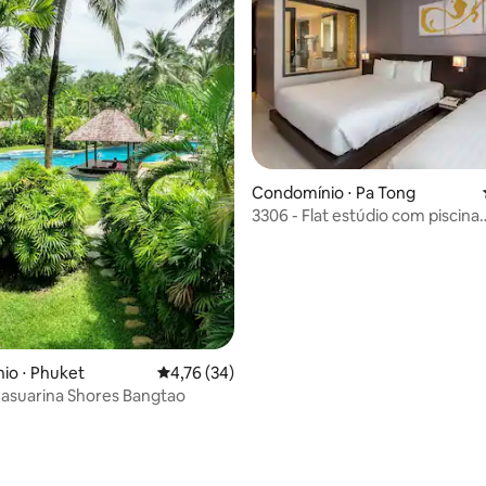
média de 5, 49 avaliações
Condomínio ⋅ Pa Tong
3306 - Flat estúdio com piscina
compartilhada
io ⋅ Phuket
4,76 de uma avaliação média de 5, 34 avalia
4,76 (34)
Casuarina Shores Bangtao