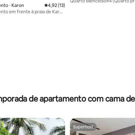
strict
Quarto silencioso#4 (Quarto pr
nto ⋅ Karon
4,92 de uma avaliação média de 5, 13 avalia
4,92 (13)
Banheiro)
to em frente à praia de Karon
édia de 5, 297 avaliações
mporada de apartamento com cama de a
Superhost
Superhost