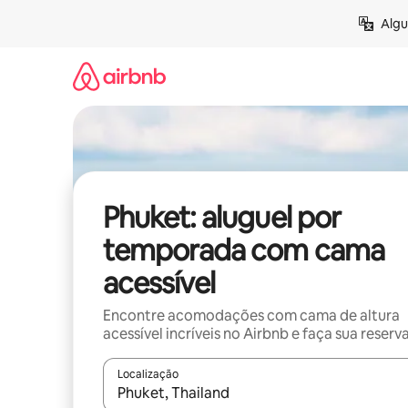
Pular
Algu
para
o
conteúdo
Phuket: aluguel por
temporada com cama
acessível
Encontre acomodações com cama de altura
acessível incríveis no Airbnb e faça sua reserv
Localização
Quando os resultados estiverem disponíveis, expl