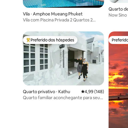
Quarto de
Vila ⋅ Amphoe Mueang Phuket
Now Sino
Vila com Piscina Privada 2 Quartos 2
Banheiros No.10
Preferido dos hóspedes
Preferid
Entre os melhores preferidos dos hóspedes
Preferid
Quarto privativo ⋅ Kathu
4,99 de uma avaliação m
4,99 (148)
Quarto familiar aconchegante para seu
grupo na cidade de Patong