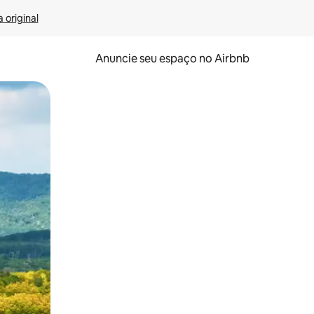
 original
Anuncie seu espaço no Airbnb
 deslizando o dedo na tela.