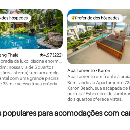
o dos hóspedes
Preferido dos hóspedes
o dos hóspedes
Entre os melhores preferidos d
oeng Thale
4,97 de uma avaliação média de 5, 222 avalia
4,97 (222)
radia de luxo, piscina enorme.
té a praia.
rdim: nossa vila de 5 quartos
Apartamento ⋅ Karon
e área interna) tem um amplo
Apartamento em frente à praia
média de 5, 78 avaliações
iental com uma grande piscina
724
Bem-vindo ao Apartamento 72
33 m e acesso à sua própria
Karon Beach, sua escapada de f
assagem. 2 suítes grandes e 3
perfeita! Este retiro deslumbra
om banheiro privativo. Ideal
dois quartos oferece vistas
ias. Sala de estar ampla e
deslumbrantes do Mar de And
om vista para a piscina. A Praia
partir da sua varanda privativa,
 populares para acomodações com cama
ica a 7 minutos a pé e, nas
você pode desfrutar de pores d
des, há clubes de praia
hipnotizantes. Relaxe na piscina de borda
como o Catch Beach Club, o
infinita com vista para a praia,
Mar, e restaurantes de alto