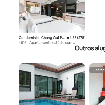
Condomínio ⋅ Chang Wat Ph
4,83 de uma avaliação m
4,83 (278)
uket
4616 - Apartamento estúdio com
Outros alu
banheira/piscina
Superho
Superho