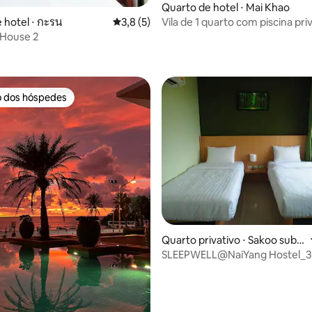
Quarto de hotel ⋅ Mai Khao
Vila de 1 quarto com piscina priv
 hotel ⋅ กะรน
3,8 de uma avaliação média de 5, 5 avalia
3,8 (5)
beira-mar
 House 2
o dos hóspedes
o dos hóspedes
édia de 5, 148 avaliações
Quarto privativo ⋅ Sakoo sub-
district
SLEEPWELL@NaiYang Hostel_