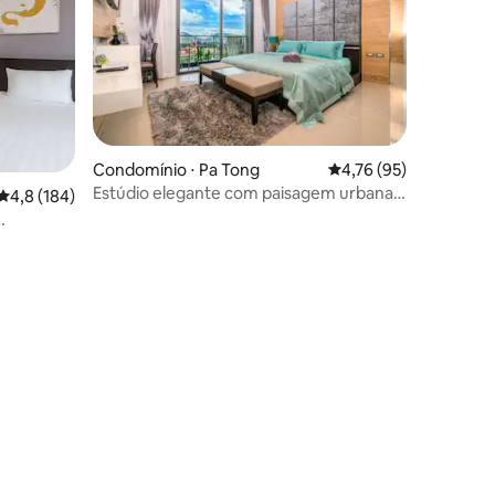
Condomínio ⋅ Pa Tong
4,76 de uma avaliação
4,76 (95)
Estúdio elegante com paisagem urbana
4,8 de uma avaliação média de 5, 184 avaliações
4,8 (184)
cênica em Patong
ções