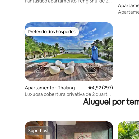
Fantástico apartamento Feng Shui de 2
Apartame
quartos
Apartamen
703
Preferido dos hóspedes
Preferido dos hóspedes
Apartamento ⋅ Thalang
4,92 de uma avaliação m
4,92 (297)
Luxuosa cobertura privativa de 2 quartos
Aluguel por te
à beira-mar em Phuket
Superhost
Superhost