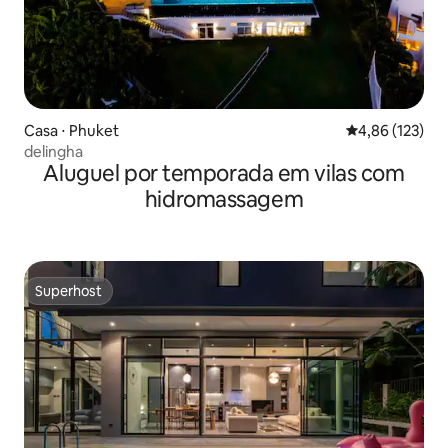
Casa ⋅ Phuket
4,86 de uma av
4,86 (123)
delingha
Aluguel por temporada em vilas com
hidromassagem
Superhost
Superhost