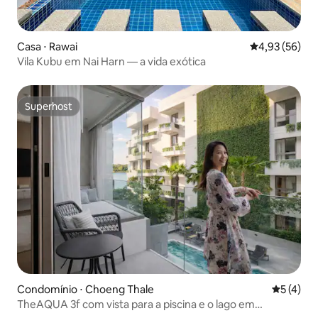
Casa ⋅ Rawai
4,93 de uma a
4,93 (56)
Vila Kubu em Nai Harn — a vida exótica
Superhost
Superhost
Condomínio ⋅ Choeng Thale
5 de uma 
5 (4)
TheAQUA 3f com vista para a piscina e o lago em
BoatAvenue (Laguna Beach)