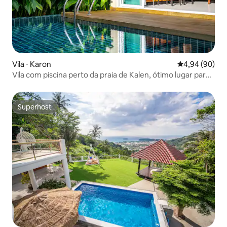
Vila ⋅ Karon
4,94 de uma av
4,94 (90)
Vila com piscina perto da praia de Kalen, ótimo lugar para
reuniões de férias em família e amigos
Superhost
Superhost