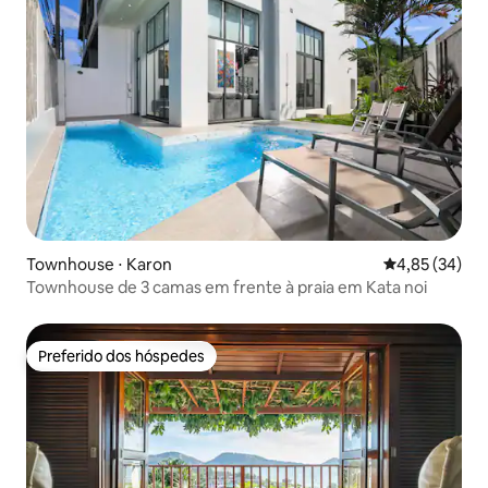
Townhouse ⋅ Karon
4,85 de uma a
4,85 (34)
Townhouse de 3 camas em frente à praia em Kata noi
Preferido dos hóspedes
Preferido dos hóspedes