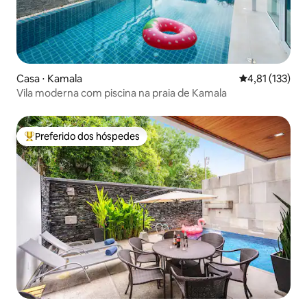
Casa ⋅ Kamala
4,81 de uma av
4,81 (133)
Vila moderna com piscina na praia de Kamala
Preferido dos hóspedes
Entre os melhores preferidos dos hóspedes