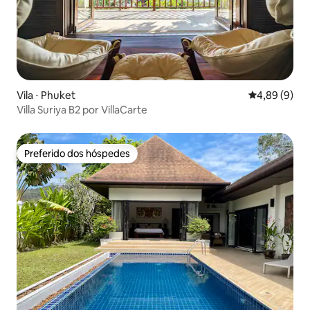
Vila ⋅ Phuket
4,89 de uma 
4,89 (9)
Villa Suriya B2 por VillaCarte
Preferido dos hóspedes
Preferido dos hóspedes