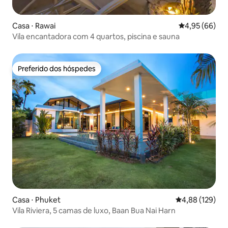
Casa ⋅ Rawai
4,95 de uma a
4,95 (66)
Vila encantadora com 4 quartos, piscina e sauna
Preferido dos hóspedes
Preferido dos hóspedes
Casa ⋅ Phuket
4,88 de uma av
4,88 (129)
Vila Riviera, 5 camas de luxo, Baan Bua Nai Harn