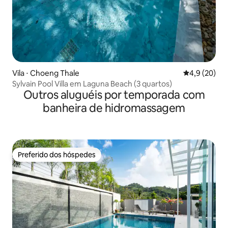
Vila ⋅ Choeng Thale
4,9 de uma a
4,9 (20)
Sylvain Pool Villa em Laguna Beach (3 quartos)
Outros aluguéis por temporada com
banheira de hidromassagem
Preferido dos hóspedes
Preferido dos hóspedes