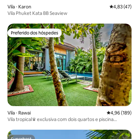
Vila ⋅ Karon
4,83 de uma a
4,83 (47)
Vila Phuket Kata BB Seaview
Preferido dos hóspedes
Preferido dos hóspedes
Vila ⋅ Rawai
4,96 de uma av
4,96 (189)
Vila tropical♛ exclusiva com dois quartos e piscina
privativa