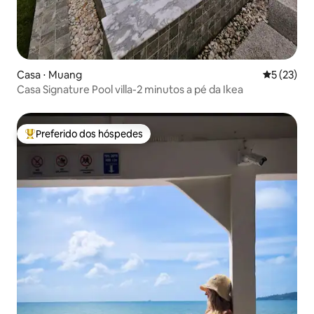
Casa ⋅ Muang
5 de uma a
5 (23)
Casa Signature Pool villa-2 minutos a pé da Ikea
Preferido dos hóspedes
Entre os melhores preferidos dos hóspedes