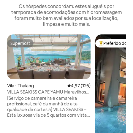
Os hóspedes concordam: estes aluguéis por
temporada de acomodações com hidromassagem
foram muito bem avaliados por sua localização,
limpeza e muito mais.
Superhost
Preferido dos 
Superhost
Entre os melhore
Vila ⋅ Thalang
4,97 de uma avaliação média de 
4,97 (126)
VILLA SEAKISS CAPE YAMU Maravilhosa
Vila com Vista para o Mar, Café da Manhã
[Serviço de camareira e camareira
Incluído, Empregada e Mordomo
profissional, café da manhã de alta
qualidade de cortesia] VILLA SEAKISS –
Esta luxuosa vila de 5 quartos com vista
para o mar está localizada em Cape
Yamu, um dos locais mais prestigiados
de Phuket, com vista para o sereno Mar