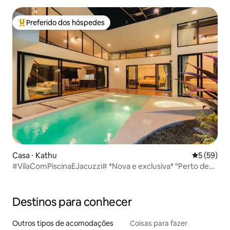
Preferido dos hóspedes
Entre os melhores preferidos dos hóspedes
Casa ⋅ Kathu
5 de uma a
5 (59)
#VilaComPiscinaEJacuzzi# *Nova e exclusiva* “Perto de
Patong”
Destinos para conhecer
Outros tipos de acomodações
Coisas para fazer