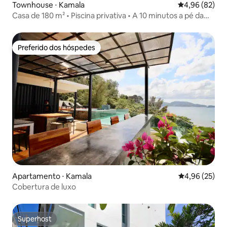
Townhouse ⋅ Kamala
4,96 de uma a
4,96 (82)
Casa de 180 m² • Piscina privativa • A 10 minutos a pé da
praia
Preferido dos hóspedes
Preferido dos hóspedes
Apartamento ⋅ Kamala
4,96 de uma a
4,96 (25)
Cobertura de luxo
Superhost
Superhost