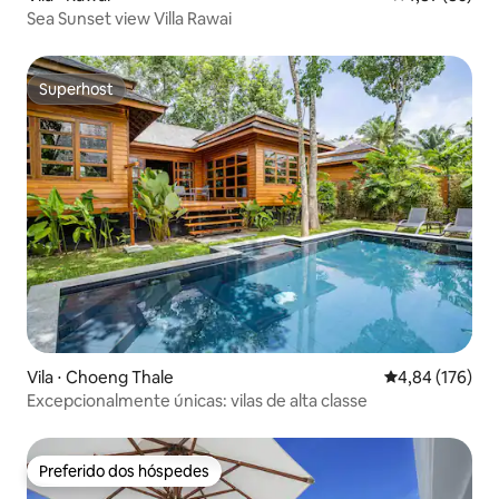
Sea Sunset view Villa Rawai
Superhost
Superhost
Vila ⋅ Choeng Thale
4,84 de uma av
4,84 (176)
Excepcionalmente únicas: vilas de alta classe
Preferido dos hóspedes
Preferido dos hóspedes