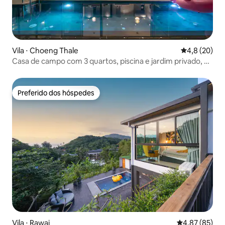
Vila ⋅ Choeng Thale
4,8 de uma a
4,8 (20)
Casa de campo com 3 quartos, piscina e jardim privado, a
4 km da praia mais bonita, com banheira panorâmica,
churrasqueira, piscina e TV inteligente
Preferido dos hóspedes
Preferido dos hóspedes
Vila ⋅ Rawai
4,87 de uma a
4,87 (85)