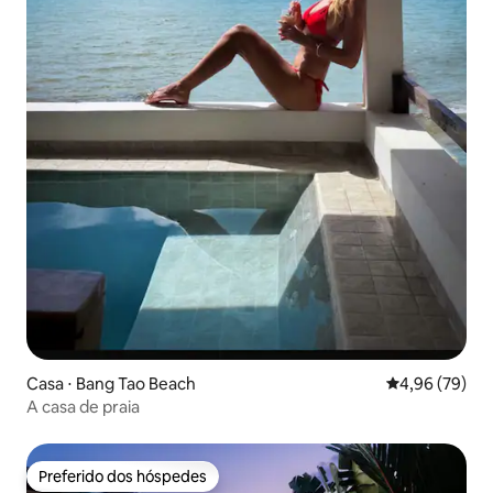
Casa ⋅ Bang Tao Beach
4,96 de uma a
4,96 (79)
A casa de praia
Preferido dos hóspedes
Preferido dos hóspedes