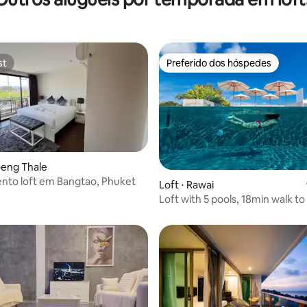
st
Preferido dos hóspedes
st
Preferido dos hóspedes
média de 5, 63 avaliações
oeng Thale
nto loft em Bangtao, Phuket
Loft ⋅ Rawai
Loft with 5 pools, 18min walk to
Beach