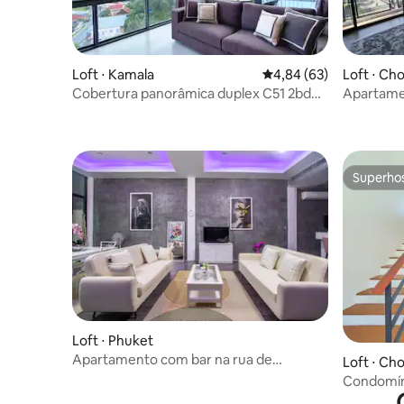
Loft ⋅ Kamala
4,84 de uma avaliação 
4,84 (63)
Loft ⋅ Ch
Cobertura panorâmica duplex C51 2bd
Apartame
Kamala
Superho
Superho
Loft ⋅ Phuket
Apartamento com bar na rua de
Loft ⋅ Ch
pedestres Patong Bangla.
Condomíni
Phuket