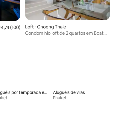
Loft ⋅ Choeng Thale
,74 de uma avaliação média de 5, 100 avaliações
4,74 (100)
Condomínio loft de 2 quartos em Boat
ções
Avenue, Phuket
om vista
ativa de
 do sol
 da praia
Aluguéis por temporada em resorts
Aluguéis de vilas
uket
Phuket