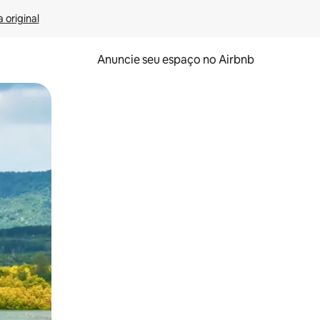
 original
Anuncie seu espaço no Airbnb
 deslizando o dedo na tela.