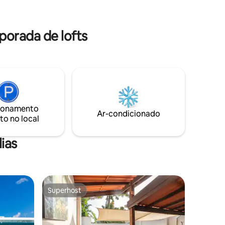
20h às 2h, você pode desfrutar de
coquetéis ou interagir com uma equipe
amigável Para acessar o loft, você
porada de lofts
receberá uma senha de porta.
ionamento
Ar-condicionado
to no local
ias
Superhost
Superhost