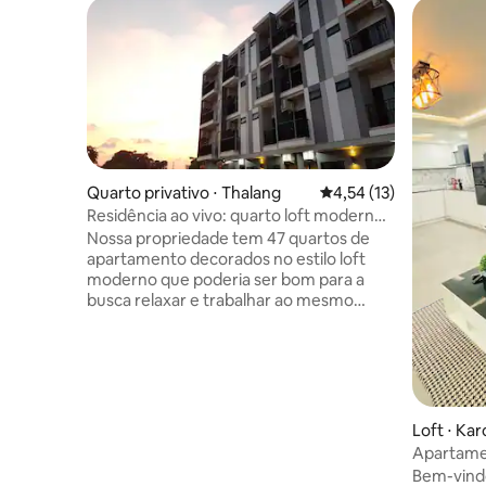
Quarto privativo ⋅ Thalang
4,54 de uma avaliação 
4,54 (13)
Residência ao vivo: quarto loft moderno
com cozinha
Nossa propriedade tem 47 quartos de
apartamento decorados no estilo loft
moderno que poderia ser bom para a
busca relaxar e trabalhar ao mesmo
tempo. A localização é boa para viver
que não muito longe de lojas e lojas de
departamento que podem desfrutar
todos os dias quando você fica. Nossa
localização não é longe de : Mercado
fresco a cerca de 3 minutos a pé (100 m).
Loft ⋅ Ka
Tesco lotus, Makro a cerca de 10 minutos
Apartame
a pé (350 m). UWC cerca de 5 min de
metros da
Bem-vind
carro. Thanyapura a cerca de 5 minutos