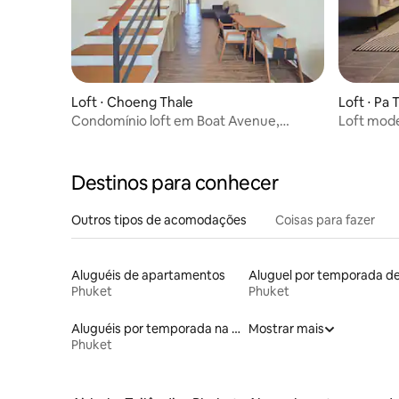
Loft ⋅ Choeng Thale
Loft ⋅ Pa 
Condomínio loft em Boat Avenue,
Loft mode
Phuket
pedestre
Destinos para conhecer
Outros tipos de acomodações
Coisas para fazer
Aluguéis de apartamentos
Phuket
Phuket
Aluguéis por temporada na orla
Mostrar mais
Phuket