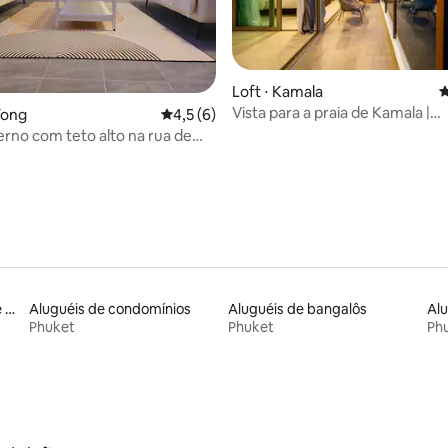
Loft ⋅ Kamala
4
Vista para a praia de Kamala |
Tong
4,5 de uma avaliação média de 5, 6 avalia
4,5 (6)
Apartamento de dois quartos c
rno com teto alto na rua de
incrível para o mar | Piscina priv
s de Patong
borda infinita na cobertura | Pôr
deslumbrante | 400 metros a pé
| B83
Aluguel por temporada de casas de hóspedes
Aluguéis de condomínios
Aluguéis de bangalôs
Phuket
Phuket
Ph