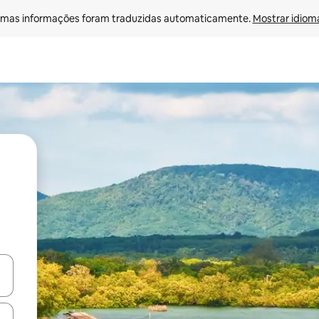
mas informações foram traduzidas automaticamente. 
Mostrar idioma
ore-os usando as seta para cima e para baixo do teclado ou tocando e