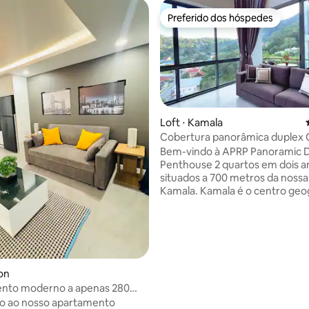
Preferido dos hóspedes
Preferido dos hóspedes
média de 5, 13 avaliações
Loft ⋅ Kamala
Cobertura panorâmica duplex 
Kamala
Bem-vindo à APRP Panoramic 
Penthouse 2 quartos em dois a
situados a 700 metros da nossa
Kamala. Kamala é o centro geo
Phuket. A 40 minutos do aeroport
proximidades fica o famoso sh
Fantasea, o Cafe Del Mar, muit
restaurantes aconchegantes, s
massagem de spa, mercados d
agricultores locais, Big C, 2 banc
ron
7/11. O condomínio oferece uma
nto moderno a apenas 280
fitness gratuita, piscina, sauna 
 praia de Kata.
o ao nosso apartamento
pedido) Tarifa Eletricidade 6 th