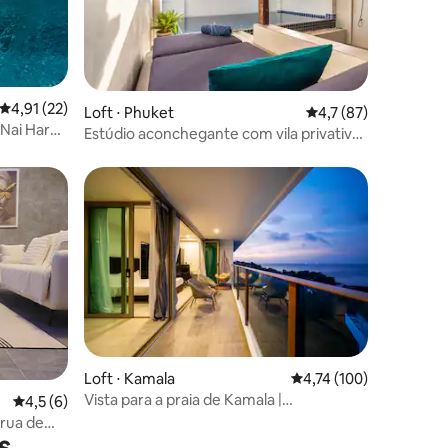
4,91 de uma avaliação média de 5, 22 avaliações
4,91 (22)
Loft ⋅ Phuket
4,7 de uma avaliação
4,7 (87)
 Nai Harn
Estúdio aconchegante com vila privativa
na piscina e adequado para animais de
estimação
Loft ⋅ Kamala
4,74 de uma avaliação 
4,74 (100)
Vista para a praia de Kamala |
4,5 de uma avaliação média de 5, 6 avaliações
4,5 (6)
Apartamento de dois quartos com vista
 rua de
incrível para o mar | Piscina privativa de
s