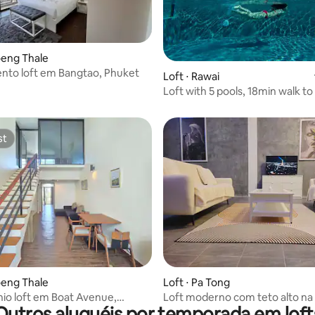
média de 5, 63 avaliações
oeng Thale
nto loft em Bangtao, Phuket
Loft ⋅ Rawai
Loft with 5 pools, 18min walk to
Beach
st
st
oeng Thale
Loft ⋅ Pa Tong
o loft em Boat Avenue,
Loft moderno com teto alto na
Outros aluguéis por temporada em loft
pedestres de Patong