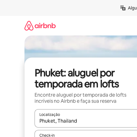
Pular
Algu
para
o
conteúdo
Phuket: aluguel por
temporada em lofts
Encontre aluguel por temporada de lofts
incríveis no Airbnb e faça sua reserva
Localização
Quando os resultados estiverem disponíveis, expl
Check-in