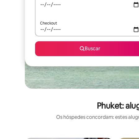
Checkout
Buscar
Phuket: alu
Os hóspedes concordam: estes alugué