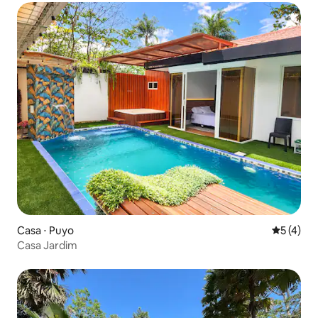
Casa ⋅ Puyo
5 de uma 
5 (4)
Casa Jardim