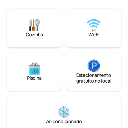
seus entes queridos ⛺ Espaço 
estão disponíveis. Pérgulas ao ar livre
acampamento Perf
com área de estar e de refeições.
diferente sob uma tenda 
Estacionamento para cinco carros.
externo + banheiro 
Cerca elétrica, alarme, câmeras de
Estacionamento pr
segurança.
veículos 📍 A poucos minutos do centro
Cozinha
Wi-Fi
de Puyo
Estacionamento
Piscina
gratuito no local
Ar-condicionado