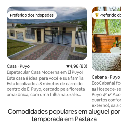
Preferido dos hóspedes
Preferido dos 
Preferido dos hóspedes
Entre os melhore
Casa ⋅ Puyo
4,98 de uma avaliação média de
4,98 (83)
Espetacular Casa Moderna em El Puyo!
Cabana ⋅ Puyo
Esta casa é ideal para você e sua família!
EcoCabaña| foguei
Está localizado a 8 minutos de carro do
completa + churra
🏡 Hospede-se em
centro de El Puyo, cercado pela floresta
estacionamento
Puyo 🌿 ✔️ Acomodação completa: 3
amazônica, com uma trilha natural e
quartos confortáv
acesso ao rio Puyo, para que você possa
externo), sala de e
desfrutar da natureza e recarregar as
Comodidades populares em aluguel por
cozinha equipada 🔥 Área de lareira
energias. O espaço Casa espetacular de
externa e churras
450 m², com estilo moderno e luxuoso,
temporada em Pastaza
marshmallows, con
superconfortável, com ventilação
as estrelas ou fa
natural. Internet de fibra óptica e Wi-Fi