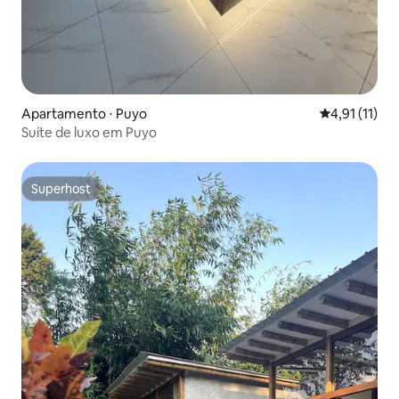
Apartamento ⋅ Puyo
4,91 de uma a
4,91 (11)
Suíte de luxo em Puyo
Superhost
Superhost