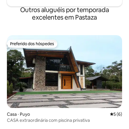
Outros aluguéis por temporada
excelentes em Pastaza
Preferido dos hóspedes
Preferido dos hóspedes
Casa ⋅ Puyo
5 de uma 
5 (6)
CASA extraordinária com piscina privativa