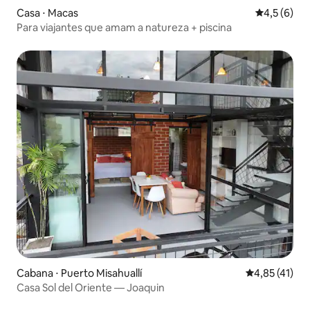
Casa ⋅ Macas
4,5 de uma 
4,5 (6)
Para viajantes que amam a natureza + piscina
Cabana ⋅ Puerto Misahuallí
4,85 de uma a
4,85 (41)
Casa Sol del Oriente — Joaquin