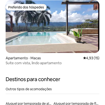
Preferido dos hóspedes
Preferido dos hóspedes
Apartamento ⋅ Macas
4,93 de uma a
4,93 (15)
Suíte com vista, lindo apartamento
Destinos para conhecer
Outros tipos de acomodações
Aluguel por temporada de alojamentos ecológicos
Aluguel por temporada de flats