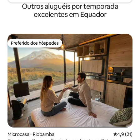
Outros aluguéis por temporada
excelentes em Equador
Preferido dos hóspedes
Preferido dos hóspedes
Microcasa ⋅ Riobamba
4,9 de uma a
4,9 (21)