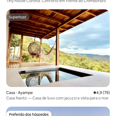
Tiny house Corona. Conforto em frente ao Chimborazo
Superhost
Superhost
Casa ⋅ Ayampe
4,9 de uma a
4,9 (79)
Casa Nantú — Casa de luxo com jacuzzi e vista para o mar
Preferido dos hóspedes