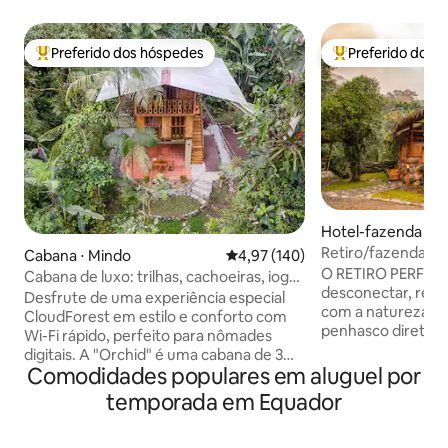
Preferido dos hóspedes
Preferido dos 
Entre os melhores preferidos dos hóspedes
Entre os melhore
Hotel-fazenda ⋅ M
Retiro/fazenda lu
Cabana ⋅ Mindo
4,97 de uma avaliação média de 
4,97 (140)
selva à beira do rio
O RETIRO PERFEIT
Cabana de luxo: trilhas, cachoeiras, ioga,
desconectar, rela
sauna, floresta
Desfrute de uma experiência especial
com a natureza. Localizado em um
CloudForest em estilo e conforto com
penhasco diretame
Wi-Fi rápido, perfeito para nômades
com vistas épicas p
digitais. A "Orchid" é uma cabana de 3
TOTALMENTE FORA
Comodidades populares em aluguel por
andares magistralmente trabalhada com
energia solar, seg
mobiliário de luxo, roupas de cama
temporada em Equador
luxuoso. Projetada e construída à mão
orgânicas e vistas incríveis da floresta.
pelos proprietários
Estamos a 2 milhas da vila de Mindo, mas
ÚNICA ACOMODAÇ