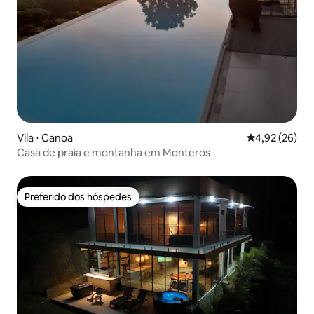
Vila ⋅ Canoa
4,92 de uma a
4,92 (26)
Casa de praia e montanha em Monteros
Preferido dos hóspedes
Preferido dos hóspedes