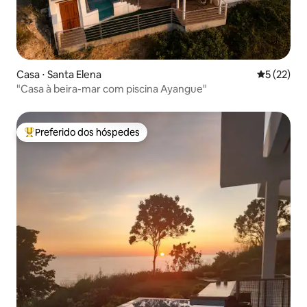
Casa ⋅ Santa Elena
5 de uma a
5 (22)
"Casa à beira-mar com piscina Ayangue"
Preferido dos hóspedes
Entre os melhores preferidos dos hóspedes