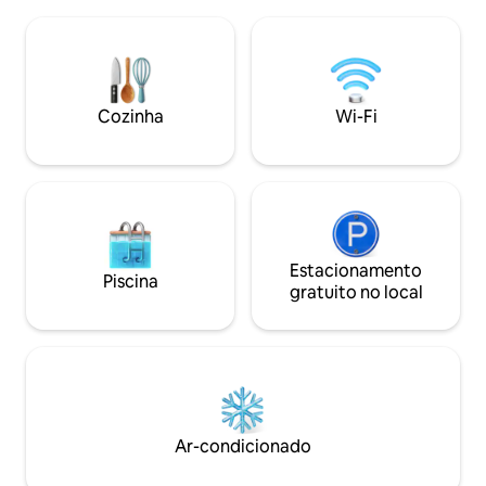
longe o suficiente para ter perfeita
localizada exclus
serenidade na natureza. Claro e
dois rios literalme
delicioso, nossa água vem de uma
A fazenda tem 140
nascente! Contrate nosso guia para
de frente para o rio! Por favor, note
caminhadas inspiradoras em nossas
estamos a 35 minu
trilhas excepcionais e privadas. Participe
Cozinha
Wi-Fi
Mindo.
de uma aula de ioga com especialista!
Estacionamento
Piscina
gratuito no local
Ar-condicionado