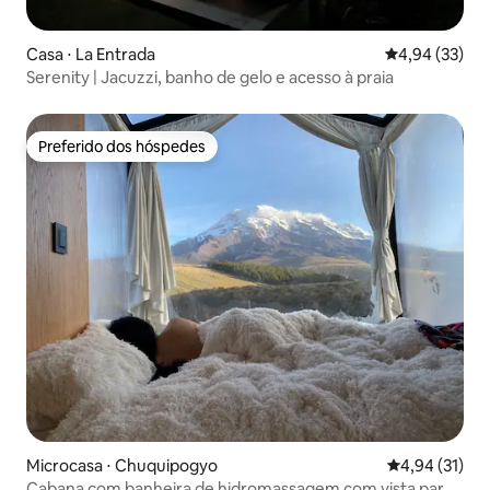
Casa ⋅ La Entrada
4,94 de uma a
4,94 (33)
Serenity | Jacuzzi, banho de gelo e acesso à praia
Preferido dos hóspedes
Preferido dos hóspedes
Microcasa ⋅ Chuquipogyo
4,94 de uma a
4,94 (31)
Cabana com banheira de hidromassagem com vista para