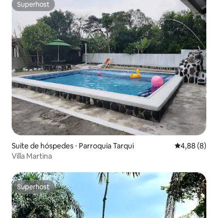
Superhost
Superhost
Suíte de hóspedes ⋅ Parroquia Tarqui
4,88 de uma 
4,88 (8)
Villa Martina
Superhost
Superhost