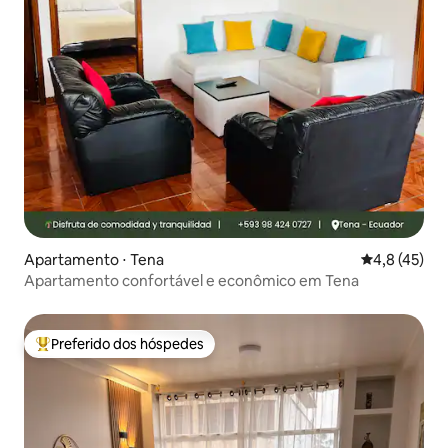
Apartamento ⋅ Tena
4,8 de uma a
4,8 (45)
Apartamento confortável e econômico em Tena
Preferido dos hóspedes
Entre os melhores preferidos dos hóspedes