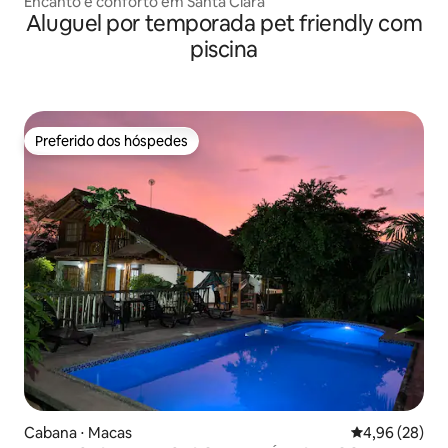
Encanto e conforto em Santa Clara
Aluguel por temporada pet friendly com
piscina
Preferido dos hóspedes
Preferido dos hóspedes
Cabana ⋅ Macas
4,96 de uma a
4,96 (28)