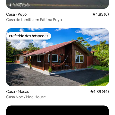
Casa ⋅ Puyo
4,83 de uma 
4,83 (6)
Casa de família em Fátima Puyo
Preferido dos hóspedes
Preferido dos hóspedes
Casa ⋅ Macas
4,89 de uma a
4,89 (44)
Casa Noe / Noe House