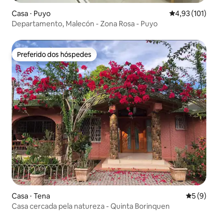
Casa ⋅ Puyo
4,93 de uma av
4,93 (101)
Departamento, Malecón - Zona Rosa - Puyo
Preferido dos hóspedes
Preferido dos hóspedes
Casa ⋅ Tena
5 de uma 
5 (9)
Casa cercada pela natureza - Quinta Borinquen