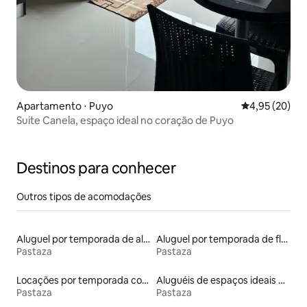
Apartamento ⋅ Puyo
4,95 de uma a
4,95 (20)
Suite Canela, espaço ideal no coração de Puyo
Destinos para conhecer
Outros tipos de acomodações
Aluguel por temporada de alojamentos ecológicos
Aluguel por temporada de flats
Pastaza
Pastaza
Locações por temporada com piscina
Aluguéis de espaços ideais para famílias
Pastaza
Pastaza