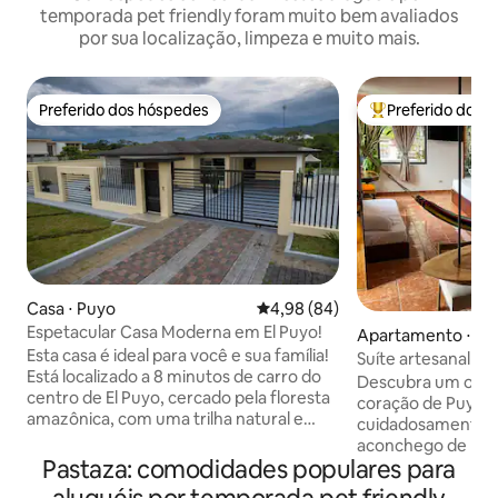
temporada pet friendly foram muito bem avaliados
por sua localização, limpeza e muito mais.
Preferido dos hóspedes
Preferido dos 
Preferido dos hóspedes
Entre os melhore
Casa ⋅ Puyo
4,98 de uma avaliação média de
4,98 (84)
Espetacular Casa Moderna em El Puyo!
Apartamento ⋅ Pu
Esta casa é ideal para você e sua família!
Suíte artesanal d
Está localizado a 8 minutos de carro do
pátio privativo
Descubra um oásis
centro de El Puyo, cercado pela floresta
coração de Puyo. 
amazônica, com uma trilha natural e
cuidadosamente p
acesso ao rio Puyo, para que você possa
aconchego de mate
desfrutar da natureza e recarregar as
Pastaza: comodidades populares para
luxo do design mo
energias. O espaço Casa espetacular de
Relaxe com um sis