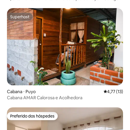
Superhost
Superhost
Cabana ⋅ Puyo
4,77 de uma a
4,77 (13)
Cabana AMAR Calorosa e Acolhedora
Preferido dos hóspedes
Preferido dos hóspedes