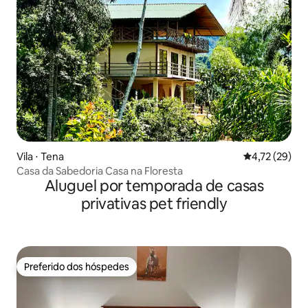
Vila ⋅ Tena
4,72 de uma a
4,72 (29)
Casa da Sabedoria Casa na Floresta
Aluguel por temporada de casas
privativas pet friendly
Preferido dos hóspedes
Preferido dos hóspedes