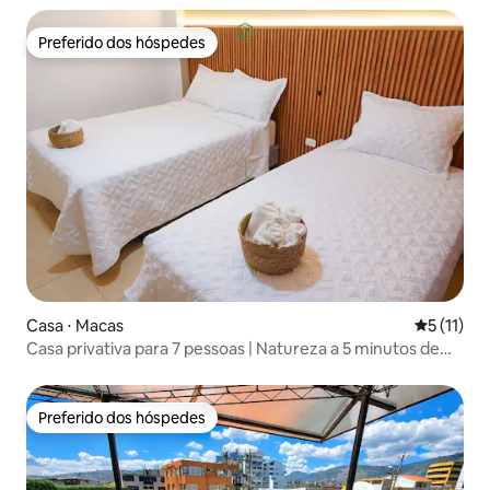
Preferido dos hóspedes
Preferido dos hóspedes
Casa ⋅ Macas
5 de uma a
5 (11)
Casa privativa para 7 pessoas | Natureza a 5 minutos de
Macas
Preferido dos hóspedes
Preferido dos hóspedes