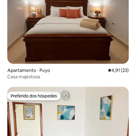
Apartamento ⋅ Puyo
4,91 de uma a
4,91 (23)
Casa majestosa
Preferido dos hóspedes
Preferido dos hóspedes