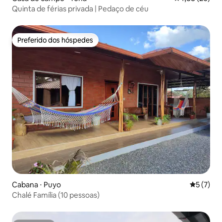
Quinta de férias privada | Pedaço de céu
Preferido dos hóspedes
Preferido dos hóspedes
Cabana ⋅ Puyo
5 de uma 
5 (7)
Chalé Família (10 pessoas)