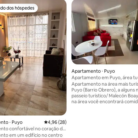
rido dos hóspedes
 melhores preferidos dos hóspedes
média de 5, 24 avaliações
Apartamento ⋅ Puyo
Apartamento em Puyo, área tur
Apartamento na área mais turís
Puyo (Barrio Obrero), a alguns
passeio turístico/ Malecón Boa
na área você encontrará comida
rios, vida noturna, atrações, v
visitar comunidades ancestrais
de tudo, uma conexão com a se
nto ⋅ Puyo
4,96 de uma avaliação média de 5, 28 avalia
4,96 (28)
Apartamento na área mais turís
nto confortável no coração de
Puyo (Barrio Obrero), a alguns
aragem
to em um edifício no centro
passeio turístico/ Malecón Boa