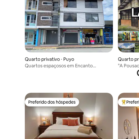
Quarto privativo ⋅ Puyo
Quarto pr
Quartos espaçosos em Encanto
"A Pousad
Amazônico. 8
Preferido dos hóspedes
Prefe
Preferido dos hóspedes
Entre os