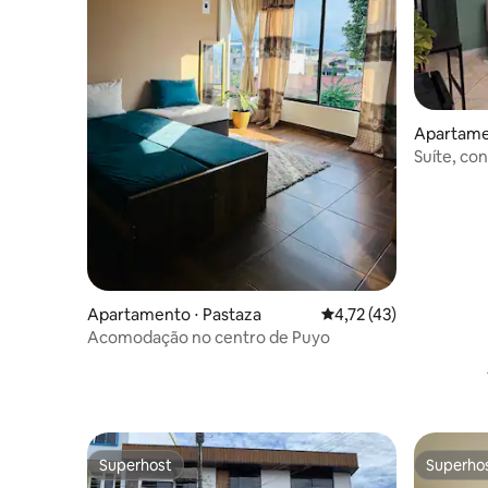
Apartame
Suíte, co
Apartamento ⋅ Pastaza
4,72 de uma avaliação 
4,72 (43)
Acomodação no centro de Puyo
Superhost
Superho
Superhost
Superho