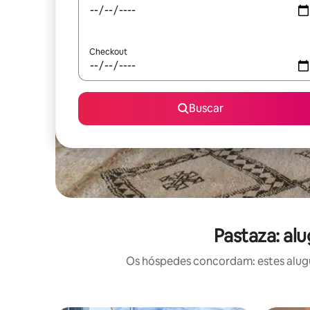
Checkout
Buscar
Pastaza: al
Os hóspedes concordam: estes alugué