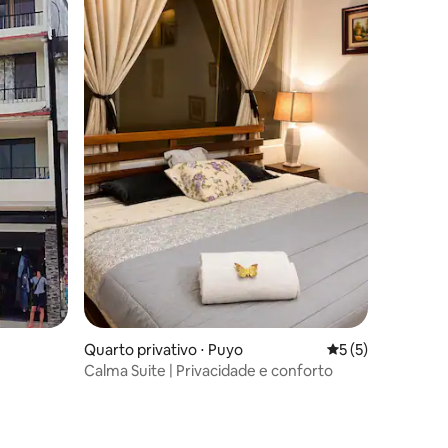
ções
Quarto privativo ⋅ Puyo
5 de uma avaliaçã
5 (5)
Calma Suite | Privacidade e conforto