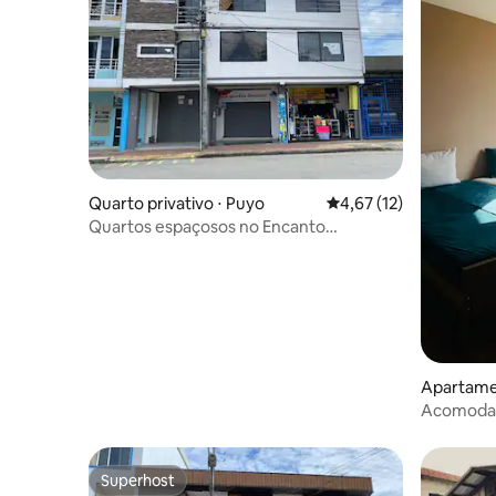
Quarto privativo ⋅ Puyo
4,67 de uma avaliação 
4,67 (12)
Quartos espaçosos no Encanto
Amazônico. 9
Apartame
Acomodaç
Superhost
Superhost