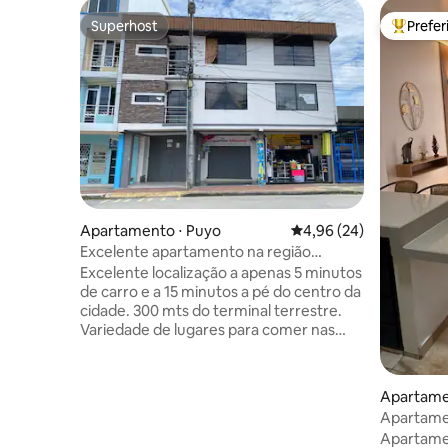
Superhost
Prefe
Superhost
Entre os
Apartamento ⋅ Puyo
4,96 de uma avaliação 
4,96 (24)
Excelente apartamento na região
amazônica, Puyo-Equador
Excelente localização a apenas 5 minutos
de carro e a 15 minutos a pé do centro da
cidade. 300 mts do terminal terrestre.
Variedade de lugares para comer nas
proximidades. Apartamento tranquilo e
seguro. Parqueadero inclusivo. Temos
energia elétrica ininterrupta. Excelente
Apartame
localização, a apenas 5 minutos de carro
Apartame
e 15 minutos a pé, até o centro da cidade.
Puyo + G
Apartamen
A 300 metros da estação de ônibus e do