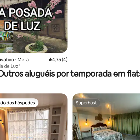
ivativo ⋅ Mera
4,75 de uma avaliação média de 5, 4 avalia
4,75 (4)
a de Luz"
Outros aluguéis por temporada em flat
rido dos hóspedes
Superhost
 melhores preferidos dos hóspedes
Superhost