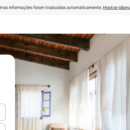
mas informações foram traduzidas automaticamente. 
Mostrar idioma
ore-os usando as seta para cima e para baixo do teclado ou tocando e