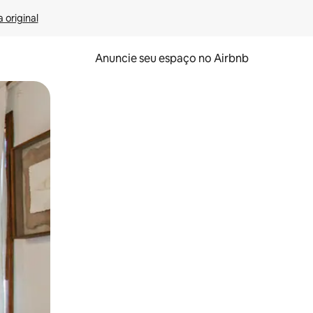
 original
Anuncie seu espaço no Airbnb
 deslizando o dedo na tela.