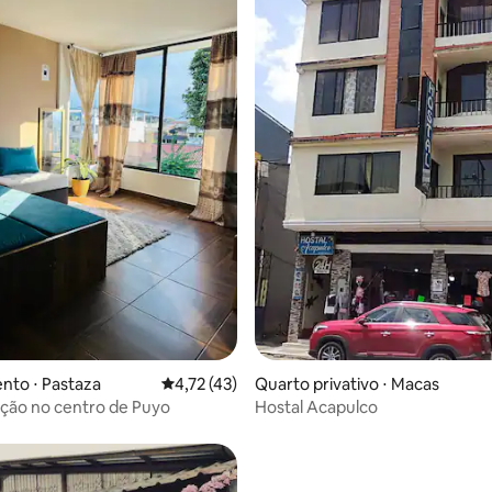
média de 5, 12 avaliações
nto ⋅ Pastaza
4,72 de uma avaliação média de 5, 43 avalia
4,72 (43)
Quarto privativo ⋅ Macas
ão no centro de Puyo
Hostal Acapulco