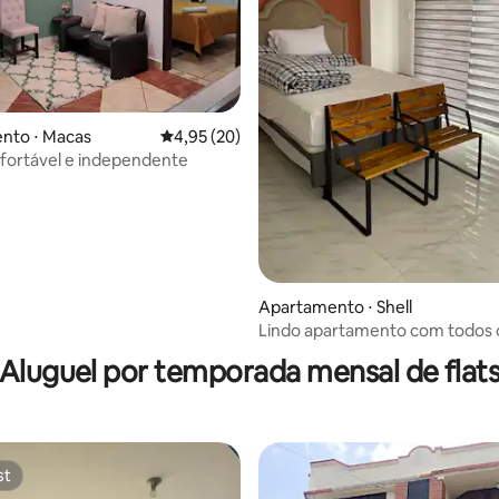
nto ⋅ Macas
4,95 de uma avaliação média de 5, 20 avalia
4,95 (20)
nfortável e independente
Apartamento ⋅ Shell
média de 5, 43 avaliações
Lindo apartamento com todos 
serviços
Aluguel por temporada mensal de flat
st
st