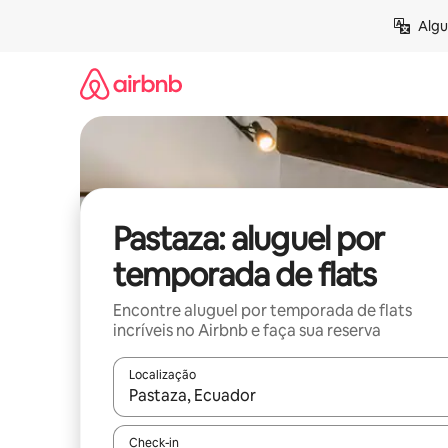
Pular
Algu
para
o
conteúdo
Pastaza: aluguel por
temporada de flats
Encontre aluguel por temporada de flats
incríveis no Airbnb e faça sua reserva
Localização
Quando os resultados estiverem disponíveis, expl
Check-in