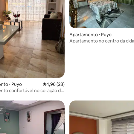
média de 5, 23 avaliações
Apartamento ⋅ Puyo
Apartamento no centro da cid
Puyo
nto ⋅ Puyo
4,96 de uma avaliação média de 5, 28 avalia
4,96 (28)
nto confortável no coração de
aragem
st
st