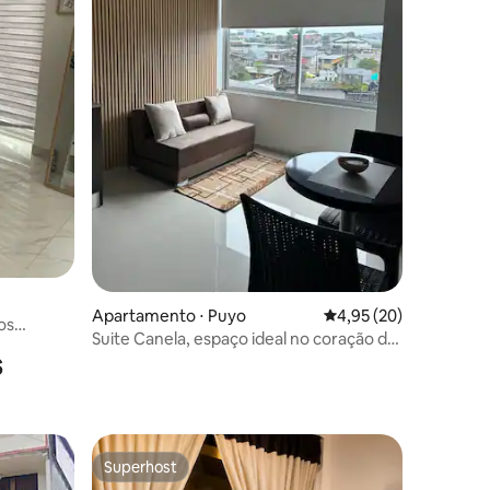
ções
Apartamento ⋅ Puyo
4,95 de uma avaliação
4,95 (20)
os
Suite Canela, espaço ideal no coração de
s
Puyo
Superhost
Superhost