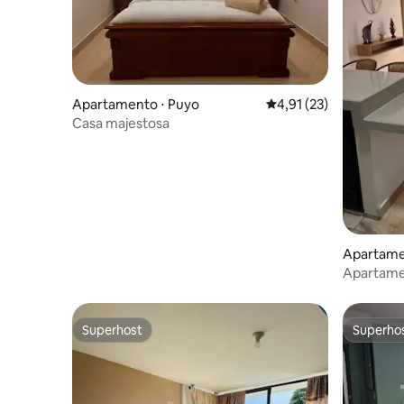
Apartamento ⋅ Puyo
4,91 de uma avaliação 
4,91 (23)
Casa majestosa
Apartame
Apartame
Puyo + G
Superhost
Superho
Superhost
Superho