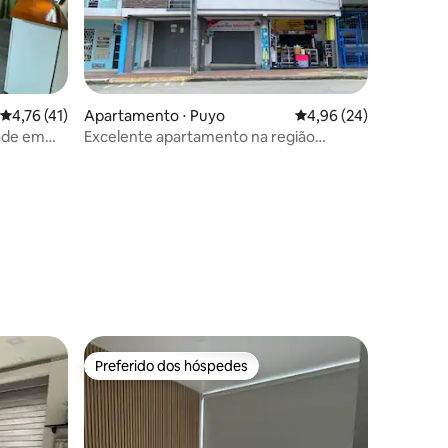
4,76 de uma avaliação média de 5, 41 avaliações
4,76 (41)
Apartamento ⋅ Puyo
4,96 de uma avaliação
4,96 (24)
ade em
Excelente apartamento na região
amazônica, Puyo-Equador
ções
Preferido dos hóspedes
Preferido dos hóspedes