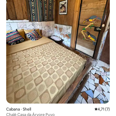
Cabana ⋅ Shell
4,71 de uma 
4,71 (7)
Chalé Casa da Árvore Puyo