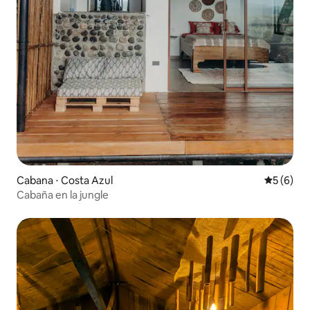
Cabana ⋅ Costa Azul
5 de uma 
5 (6)
Cabaña en la jungle