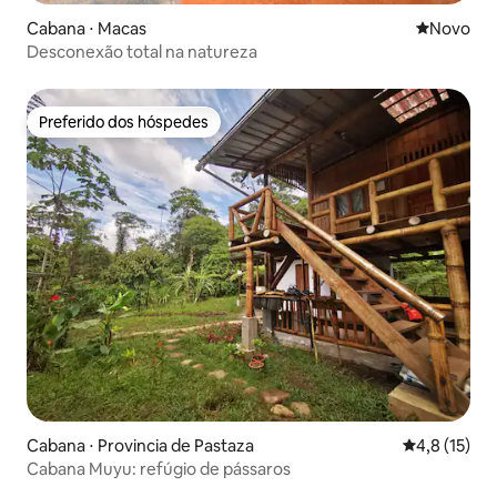
Cabana ⋅ Macas
Novo lugar
Novo
Desconexão total na natureza
Preferido dos hóspedes
Preferido dos hóspedes
Cabana ⋅ Provincia de Pastaza
4,8 de uma a
4,8 (15)
Cabana Muyu: refúgio de pássaros