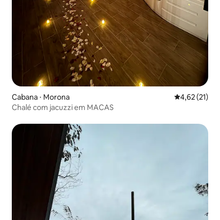
Cabana ⋅ Morona
4,62 de uma a
4,62 (21)
Chalé com jacuzzi em MACAS