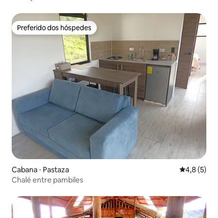
Preferido dos hóspedes
Preferido dos hóspedes
Cabana ⋅ Pastaza
4,8 de uma 
4,8 (5)
Chalé entre pambiles