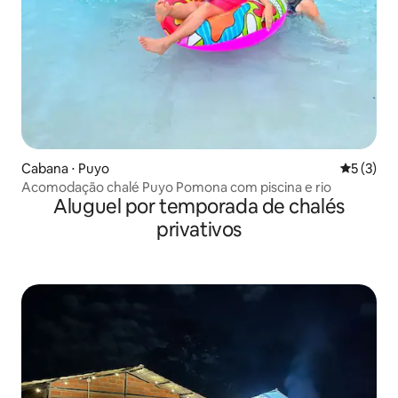
Cabana ⋅ Puyo
5 de uma 
5 (3)
Acomodação chalé Puyo Pomona com piscina e rio
Aluguel por temporada de chalés
privativos