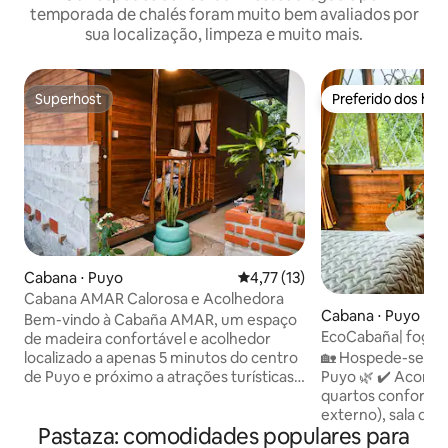
temporada de chalés foram muito bem avaliados por
sua localização, limpeza e muito mais.
Superhost
Preferido dos hó
Superhost
Preferido dos hó
Cabana ⋅ Puyo
4,77 de uma avaliação média de
4,77 (13)
Cabana AMAR Calorosa e Acolhedora
Cabana ⋅ Puyo
Bem-vindo à Cabaña AMAR, um espaço
EcoCabaña| foguei
de madeira confortável e acolhedor
completa + churra
🏡 Hospede-se em
localizado a apenas 5 minutos do centro
estacionamento
Puyo 🌿 ✔️ Acomodação completa: 3
de Puyo e próximo a atrações turísticas.
quartos confortáv
Nossa cabana foi projetada para
externo), sala de e
oferecer descanso, privacidade e uma
Pastaza: comodidades populares para
cozinha equipada 🔥 Área de lareira
experiência autêntica. Sua estrutura de