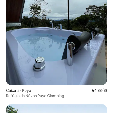
Cabana ⋅ Puyo
4,33 de uma 
4,33 (3)
Refúgio da Névoa Puyo Glamping