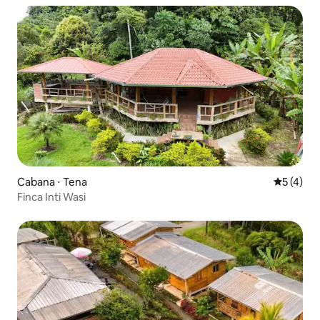
Cabana ⋅ Tena
5 de uma 
5 (4)
Finca Inti Wasi