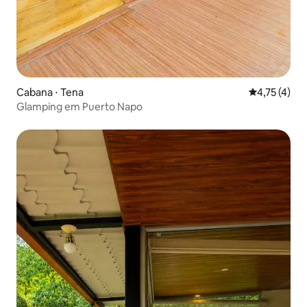
Cabana ⋅ Tena
4,75 de uma 
4,75 (4)
Glamping em Puerto Napo