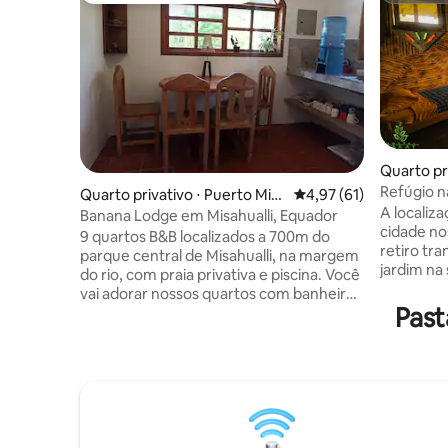
Quarto pr
Refúgio n
Quarto privativo ⋅ Puerto Misa
4,97 de uma avaliação 
4,97 (61)
Pakay
A localiz
huallí
Banana Lodge em Misahualli, Equador
cidade no
9 quartos B&B localizados a 700m do
retiro tr
parque central de Misahualli, na margem
jardim na 
do rio, com praia privativa e piscina. Você
da cidad
vai adorar nossos quartos com banheiros
alimentos
Past
privativos, 6 têm ar condicionado, jardim
manhã diár
de plantas exóticas ao redor, vista
construíd
maravilhosa para a selva primária e o rio
e reciclad
Misahualli. O café da manhã custa
banheiro 
adicionalmente 5 $ por pessoa. Temos
composta
também estacionamento seguro,
ecológico 
biblioteca, cozinha para hóspedes,
local, que
internet Wi-Fi, redes e áreas de