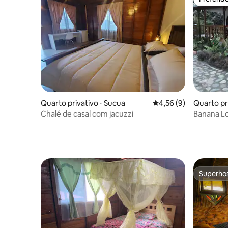
Preferid
Quarto privativo ⋅ Sucua
4,56 de uma avaliação
4,56 (9)
Quarto pr
huallí
Chalé de casal com jacuzzi
Banana Lo
Superho
Superho