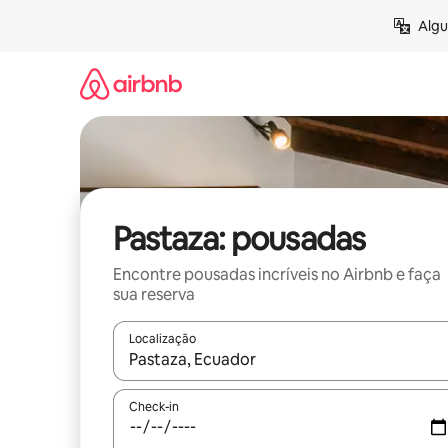
Pular
Algu
para
o
conteúdo
Pastaza: pousadas
Encontre pousadas incríveis no Airbnb e faça
sua reserva
Localização
Quando os resultados estiverem disponíveis, expl
Check-in