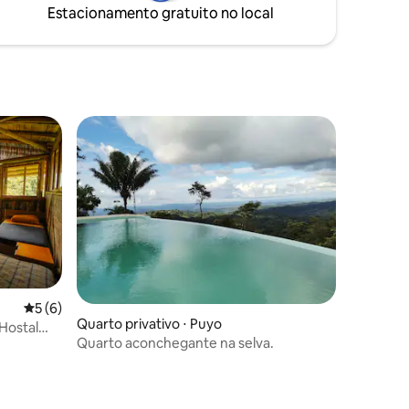
fazer passeios conosco para descobrir a
Estacionamento gratuito no local
. A uma
Amazônia.
Azul,
a.
5 de uma avaliação média de 5, 6 avaliações
5 (6)
Quarto privativo ⋅ Puyo
Hostal
ções
Quarto aconchegante na selva.