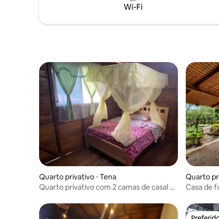
cultura, 
Wi-Fi
relaxamento ao redor. Teremos o prazer
nossos gu
de ajudá-lo com um passeio pela
inglês, e
selva/rafting ou descobrir a selva por
conta própria.
Quarto privativo ⋅ Tena
Quarto pr
Quarto privativo com 2 camas de casal e
Casa de fa
banheiro privativo
manhã
Preferid