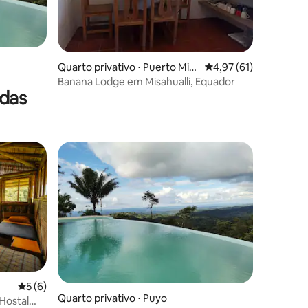
ções
Quarto privativo ⋅ Puerto Misa
4,97 de uma avaliação
4,97 (61)
huallí
Banana Lodge em Misahualli, Equador
das
5 de uma avaliação média de 5, 6 avaliações
5 (6)
Quarto privativo ⋅ Puyo
Hostal
ções