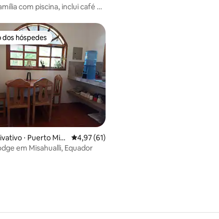
Pakay
mília com piscina, inclui café da
o dos hóspedes
o dos hóspedes
 média de 5, 9 avaliações
ivativo ⋅ Puerto Misa
4,97 de uma avaliação média de 5, 61 avalia
4,97 (61)
dge em Misahualli, Equador