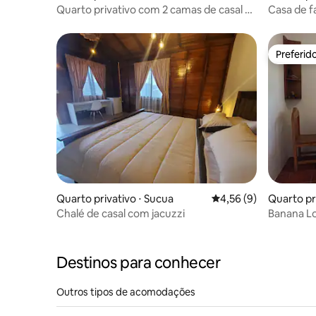
Quarto privativo com 2 camas de casal e
Casa de fa
banheiro privativo
manhã
Preferid
Preferid
Quarto privativo ⋅ Sucua
4,56 de uma avaliação
4,56 (9)
Quarto pr
huallí
Chalé de casal com jacuzzi
Banana Lo
Destinos para conhecer
Outros tipos de acomodações