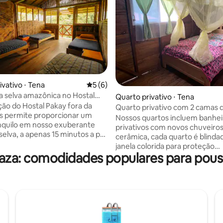
ivativo ⋅ Tena
5 de uma avaliação média de 5, 6 avalia
5 (6)
a selva amazônica no Hostal
média de 5, 61 avaliações
Quarto privativo ⋅ Tena
ação do Hostal Pakay fora da
Quarto privativo com 2 camas d
s permite proporcionar um
banheiro privativo
Nossos quartos incluem banhei
anquilo em nosso exuberante
privativos com novos chuveiro
selva, a apenas 15 minutos a pé
cerâmica, cada quarto é blind
e! Cultivamos também
janela colorida para proteção
 incorporados ao nosso café da
aza: comodidades populares para pou
solar/mosquitos. Wi-Fi disponív
io. Os edifícios são
café da manhã diário está incl
os com materiais sustentáveis
nossa área de jantar coberta. 
os. Todas as instalações do
refeições disponíveis por uma 
utilizam banheiros de
nominal, se tiver interesse. Pát
gem. Uma agência de turismo
coberto/área de jantar disponív
de classe está localizada no
uso. Grelha com vista para lago
 inclui passeios pela selva,
e pequeno riacho. Lagoa de peix