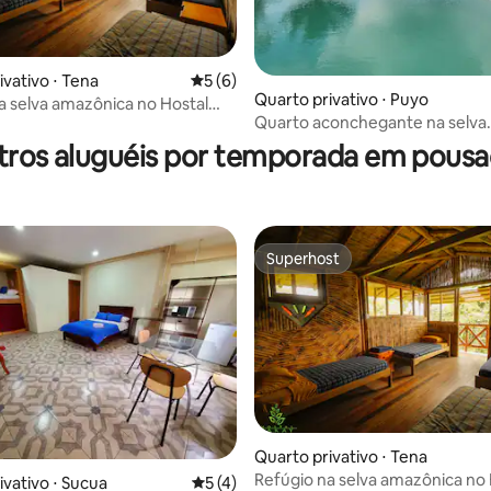
ivativo ⋅ Tena
5 de uma avaliação média de 5, 6 avalia
5 (6)
Quarto privativo ⋅ Puyo
a selva amazônica no Hostal
Quarto aconchegante na selva.
tros aluguéis por temporada em pousa
Superhost
Superhost
Quarto privativo ⋅ Tena
Refúgio na selva amazônica no 
ivativo ⋅ Sucua
5 de uma avaliação média de 5, 4 avalia
5 (4)