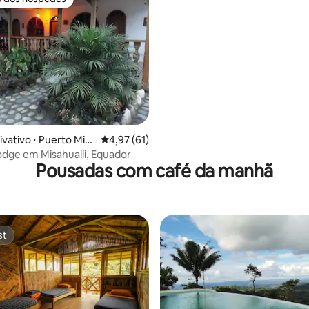
o dos hóspedes
 média de 5, 9 avaliações
ivativo ⋅ Puerto Misa
4,97 de uma avaliação média de 5, 61 avalia
4,97 (61)
dge em Misahualli, Equador
Pousadas com café da manhã
st
st