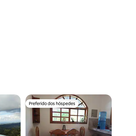
ções
Preferido dos hóspedes
Preferido dos hóspedes