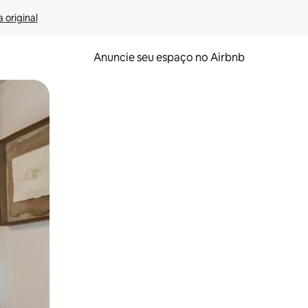
 original
Anuncie seu espaço no Airbnb
 deslizando o dedo na tela.