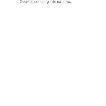
Quarto aconchegante na selva.
ções