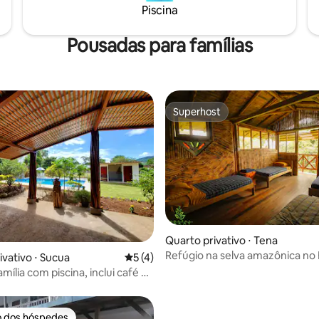
jangada e caiaque guiados por
Piscina
privativa disponível para pesca
ias experientes locais em
curta distância a pé de Laguna 
spanhol e alemão.
Laguna Yani e Cascada Pimpilal
Pousadas para famílias
Superhost
Superhost
Quarto privativo ⋅ Tena
Refúgio na selva amazônica no 
ivativo ⋅ Sucua
5 de uma avaliação média de 5, 4 avalia
5 (4)
Pakay
mília com piscina, inclui café da
o dos hóspedes