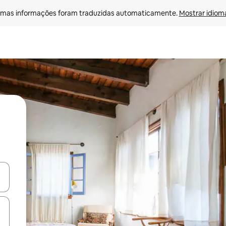
mas informações foram traduzidas automaticamente. 
Mostrar idioma
ore-os usando as seta para cima e para baixo do teclado ou tocando e