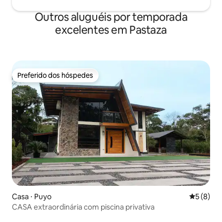
Outros aluguéis por temporada
excelentes em Pastaza
Preferido dos hóspedes
Preferido dos hóspedes
Casa ⋅ Puyo
5 de uma 
5 (8)
CASA extraordinária com piscina privativa