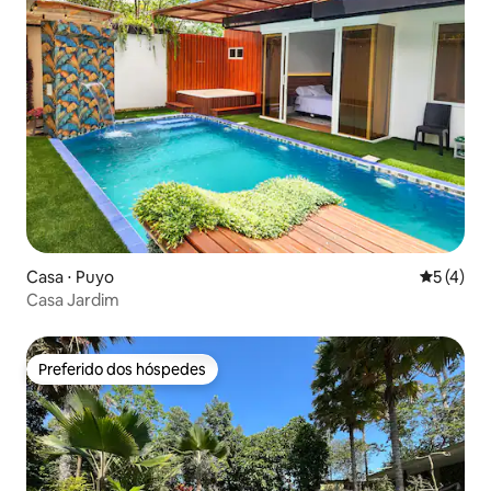
Casa ⋅ Puyo
5 de uma 
5 (4)
Casa Jardim
Preferido dos hóspedes
Preferido dos hóspedes