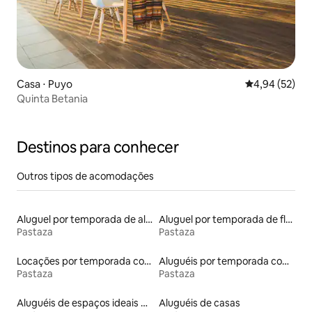
Casa ⋅ Puyo
4,94 de uma a
4,94 (52)
Quinta Betania
Destinos para conhecer
Outros tipos de acomodações
Aluguel por temporada de alojamentos ecológicos
Aluguel por temporada de flats
Pastaza
Pastaza
Locações por temporada com piscina
Aluguéis por temporada com café da manhã
Pastaza
Pastaza
Aluguéis de espaços ideais para famílias
Aluguéis de casas