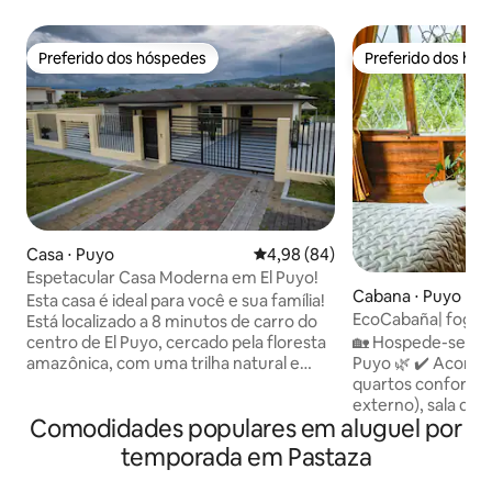
Preferido dos hóspedes
Preferido dos hó
Preferido dos hóspedes
Preferido dos hó
Casa ⋅ Puyo
4,98 de uma avaliação média de
4,98 (84)
Espetacular Casa Moderna em El Puyo!
Cabana ⋅ Puyo
Esta casa é ideal para você e sua família!
EcoCabaña| foguei
Está localizado a 8 minutos de carro do
completa + churra
🏡 Hospede-se em
centro de El Puyo, cercado pela floresta
estacionamento
Puyo 🌿 ✔️ Acomodação completa: 3
amazônica, com uma trilha natural e
quartos confortáv
acesso ao rio Puyo, para que você possa
externo), sala de e
desfrutar da natureza e recarregar as
Comodidades populares em aluguel por
cozinha equipada 🔥 Área de lareira
energias. O espaço Casa espetacular de
externa e churras
450 m², com estilo moderno e luxuoso,
temporada em Pastaza
marshmallows, con
superconfortável, com ventilação
as estrelas ou fa
natural. Internet de fibra óptica e Wi-Fi