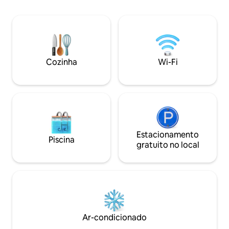
seus entes queridos ⛺ Espaço 
estão disponíveis. Pérgulas ao ar livre
acampamento Perf
com área de estar e de refeições.
diferente sob uma tenda 
Estacionamento para cinco carros.
externo + banheiro 
Cerca elétrica, alarme, câmeras de
Estacionamento pr
segurança.
veículos 📍 A poucos minutos do centro
Cozinha
Wi-Fi
de Puyo
Estacionamento
Piscina
gratuito no local
Ar-condicionado