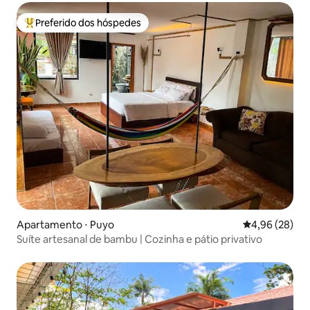
Preferido dos hóspedes
Entre os melhores preferidos dos hóspedes
Apartamento ⋅ Puyo
4,96 de uma a
4,96 (28)
Suíte artesanal de bambu | Cozinha e pátio privativo