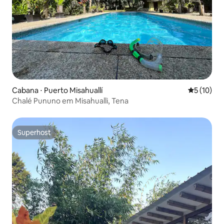
Cabana ⋅ Puerto Misahuallí
5 de uma a
5 (10)
Chalé Pununo em Misahualli, Tena
Superhost
Superhost