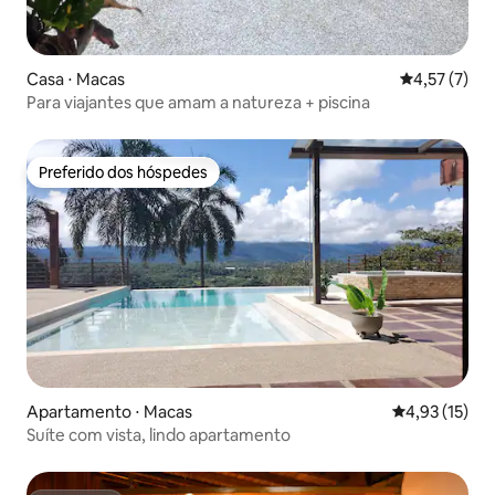
Casa ⋅ Macas
4,57 de uma 
4,57 (7)
Para viajantes que amam a natureza + piscina
Preferido dos hóspedes
Preferido dos hóspedes
Apartamento ⋅ Macas
4,93 de uma a
4,93 (15)
Suíte com vista, lindo apartamento