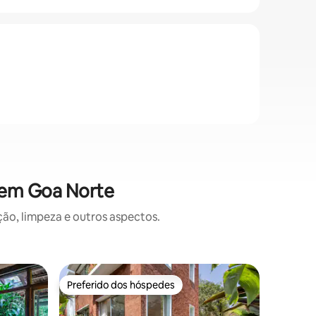
 em Goa Norte
o, limpeza e outros aspectos.
Suíte de
Preferido dos hóspedes
Preferi
Preferido dos hóspedes
Preferi
Amber - 
Pause Pr
Descubra