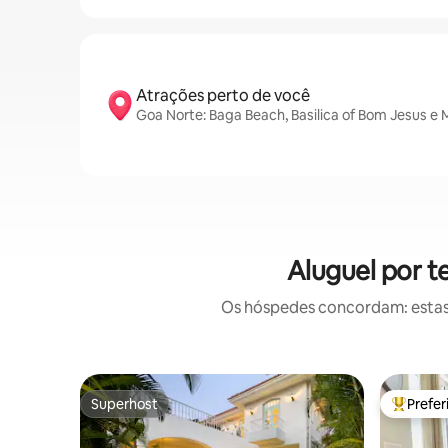
Atrações perto de você
Goa Norte: Baga Beach, Basilica of Bom Jesus e
Aluguel por 
Os hóspedes concordam: estas
Superhost
Prefe
Superhost
Entre os