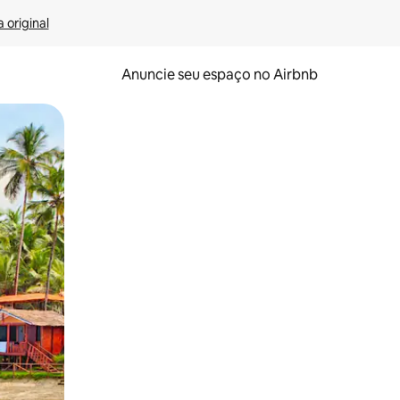
 original
Anuncie seu espaço no Airbnb
 deslizando o dedo na tela.