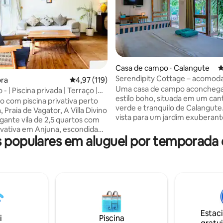
 média de 5, 3 avaliações
Casa de campo ⋅ Calangute
4
Serendipity Cottage – acomod
ora
4,97 de uma avaliação média de 5, 119 avalia
4,97 (119)
tranquila em Calangute-Baga.
Uma casa de campo aconcheg
o - | Piscina privada | Terraço |
estilo boho, situada em um can
ia
xo com piscina privativa perto
verde e tranquilo de Calangut
 Praia de Vagator, A Villa Divino
vista para um jardim exuberant
gante vila de 2,5 quartos com
campos abertos, este espaço t
rivativa em Anjuna, escondida
uma sensação de tranquilidade
populares em aluguel por temporada
nturão verde exuberante e
arejamento e profundo relax
, mas a poucos minutos dos
aquele tipo de lugar onde as m
aias e vida noturna mais quentes
estendem com o chá e as noite
 apenas 1,5 km da Praia de
passadas na varanda com o can
a uma curta viagem de carro da
pássaros ao redor. Você está c
Anjuna, bem ao lado de
árvores e tranquilidade, mas a 
a uma viagem de carro
minutos dos cafés, da praia e d
 de Morjim, Ashwem, Candolim
noturna de Goa — o que ofere
Estac
sta vivenda bem iluminada fica
i
Piscina
melhor dos dois mundos. Perfe