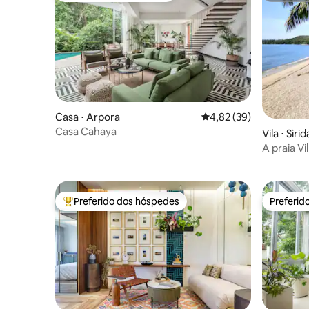
Casa ⋅ Arpora
4,82 de uma avaliação 
4,82 (39)
Casa Cahaya
Vila ⋅ Siri
A praia Vi
Preferido dos hóspedes
Preferid
Entre os melhores preferidos dos hóspedes
Preferid