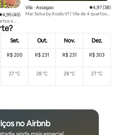
ções
Vila ⋅ Assagao
4,97 de uma avaliação
4,97 (38)
Mar Selva by Koala V1 | Vila de 4 quartos
4,95 de uma avaliação média de 5, 40 avaliações
4,95 (40)
perto de Thalassa
artos e
rte?
Set.
Out.
Nov.
Dez.
R$ 200
R$ 231
R$ 231
R$ 303
27 °C
28 °C
28 °C
27 °C
iços no Airbnb
stadia ainda mais especial