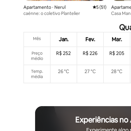
Apartamento ⋅ Nerul
5 de uma avaliação 
5 (51)
Apartame
caénne: o coletivo Plantelier
Casa Mani
Qua
Mês
Jan.
Fev.
Mar.
R$ 252
R$ 226
R$ 205
Preço
médio
26 °C
27 °C
28 °C
Temp.
média
Experiências no
Experimente algo