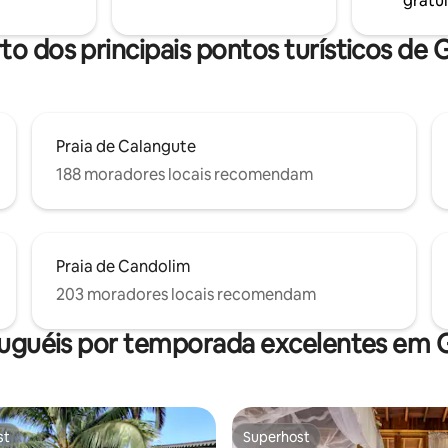
gratui
mplexo fechado exclusivo,
hóspedes que querem uma est
ança 24 horas, piscina
tranquila sem ficar longe de tu
e terraço com vista para a
to dos principais pontos turísticos de
o norte de Goa!
Praia de Calangute
188 moradores locais recomendam
Praia de Candolim
203 moradores locais recomendam
luguéis por temporada excelentes em 
st
Superhost
st
Superhost