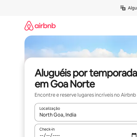
Pular
Algu
para
o
conteúdo
Aluguéis por temporada
em Goa Norte
Encontre e reserve lugares incríveis no Airbnb
Localização
Quando os resultados estiverem disponíveis, expl
Check-in