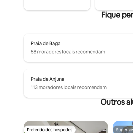
em um co
SOLTEIRO ⚠️ PROIBIDO SOM ALTO -
com segur
APENAS MÚSICA SUAVE EM AMBIENTES
privativa 
Fique per
INTERNOS
colina, n
Praia de Baga
58 moradores locais recomendam
Praia de Anjuna
113 moradores locais recomendam
Outros a
Preferido dos hóspedes
Superho
Preferido dos hóspedes
Superho