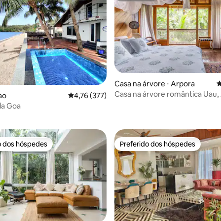
média de 5, 39 avaliações
Casa na árvore ⋅ Arpora
4
Casa na árvore romântica Uau,
dao
4,76 de uma avaliação média de 5, 377 avalia
4,76 (377)
Vagator, Goa do Norte
lla Goa
o dos hóspedes
Preferido dos hóspedes
o dos hóspedes
Preferido dos hóspedes