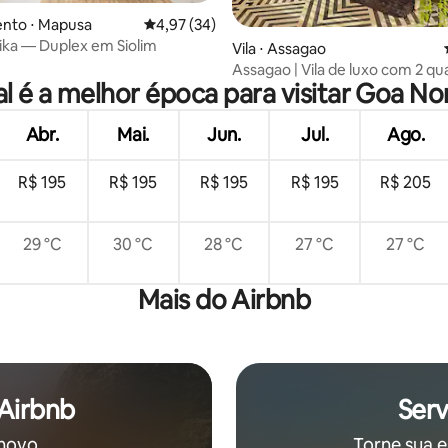
média de 5, 51 avaliações
nto ⋅ Mapusa
4,97 de uma avaliação média de 5, 34 avalia
4,97 (34)
ka — Duplex em Siolim
Vila ⋅ Assagao
Assagao | Vila de luxo com 2 qu
l é a melhor época para visitar Goa No
piscina
Abr.
Mai.
Jun.
Jul.
Ago.
R$ 195
R$ 195
R$ 195
R$ 195
R$ 205
29 °C
30 °C
28 °C
27 °C
27 °C
Mais do Airbnb
 Airbnb
Serv
 novo
Torne sua e