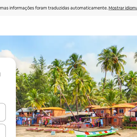
mas informações foram traduzidas automaticamente. 
Mostrar idioma
ore-os usando as seta para cima e para baixo do teclado ou tocando e