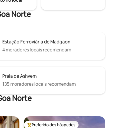
to no local
adia
ficam a 5–10 minutos de carro.
do.
 Goa Norte
Estação Ferroviária de Madgaon
4 moradores locais recomendam
Praia de Ashvem
135 moradores locais recomendam
Goa Norte
Preferido dos hóspedes
Entre os melhores preferidos dos hóspedes