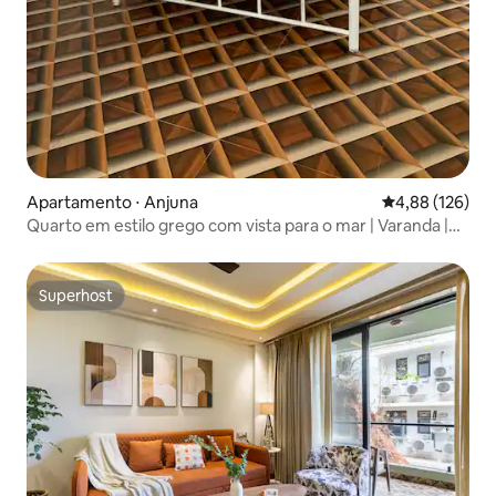
Apartamento ⋅ Anjuna
4,88 de uma av
4,88 (126)
Quarto em estilo grego com vista para o mar | Varanda |
Terraço @Anjuna
Superhost
Superhost