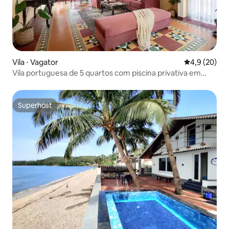
Vila ⋅ Vagator
4,9 de uma a
4,9 (20)
Vila portuguesa de 5 quartos com piscina privativa em
Vagator
Superhost
Superhost