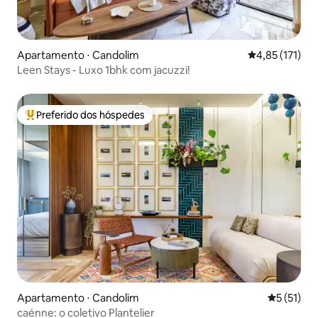
Apartamento ⋅ Candolim
4,85 de uma av
4,85 (171)
Leen Stays - Luxo 1bhk com jacuzzi!
Preferido dos hóspedes
Entre os melhores preferidos dos hóspedes
Apartamento ⋅ Candolim
5 de uma a
5 (51)
caénne: o coletivo Plantelier