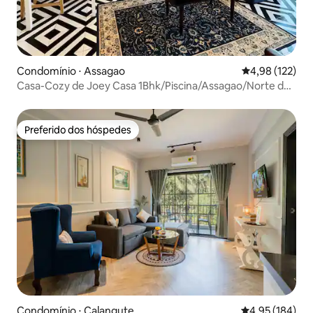
Condomínio ⋅ Assagao
4,98 de uma av
4,98 (122)
Casa-Cozy de Joey Casa 1Bhk/Piscina/Assagao/Norte de
Goa
Preferido dos hóspedes
Preferido dos hóspedes
Condomínio ⋅ Calangute
4,95 de uma av
4,95 (184)