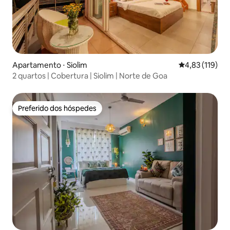
Apartamento ⋅ Siolim
4,83 de uma av
4,83 (119)
2 quartos | Cobertura | Siolim | Norte de Goa
Preferido dos hóspedes
Preferido dos hóspedes