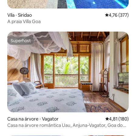
Vila ⋅ Siridao
4,76 de uma av
4,76 (377)
A praia Villa Goa
Superhost
Superhost
Casa na árvore ⋅ Vagator
4,81 de uma av
4,81 (180)
Casa na árvore romântica Uau, Anjuna-Vagator, Goa do
Norte