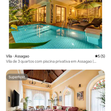
Vila ⋅ Assagao
5 de uma 
5 (5)
Vila de 3 quartos com piscina privativa em Assagao |
Sukham Stays
Superhost
Superhost