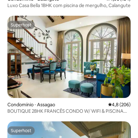
Luxo Casa Bella 1BHK com piscina de mergulho, Calangute
Superhost
Superhost
Condomínio ⋅ Assagao
4,8 de uma av
4,8 (206)
BOUTIQUE 2BHK FRANCÊS CONDO W/ WIFI & PISCINA
ASSAGAO
Superhost
Superhost