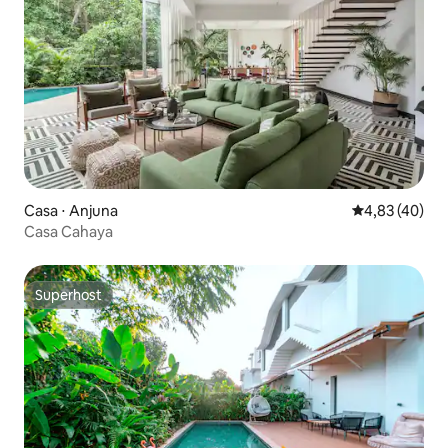
Casa ⋅ Anjuna
4,83 de uma a
4,83 (40)
Casa Cahaya
Superhost
Superhost