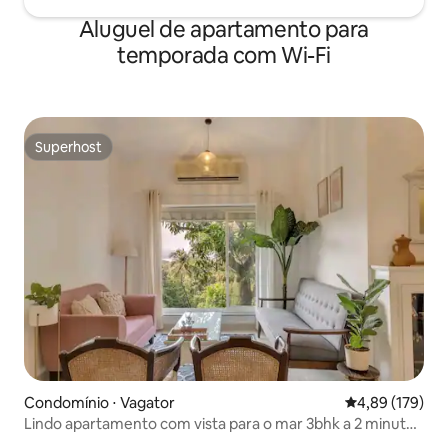
Aluguel de apartamento para
temporada com Wi-Fi
Superhost
Superhost
Condomínio ⋅ Vagator
4,89 de uma av
4,89 (179)
Lindo apartamento com vista para o mar 3bhk a 2 minutos
da praia