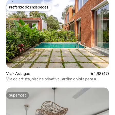
Preferido dos hóspedes
Preferido dos hóspedes
Vila ⋅ Assagao
4,98 de uma a
4,98 (47)
Vila de artista, piscina privativa, jardim e vista para a
floresta
Superhost
Superhost