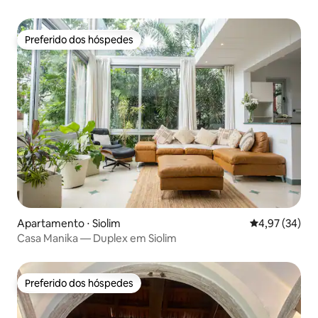
Preferido dos hóspedes
Preferido dos hóspedes
Apartamento ⋅ Siolim
4,97 de uma a
4,97 (34)
Casa Manika — Duplex em Siolim
Preferido dos hóspedes
Preferido dos hóspedes