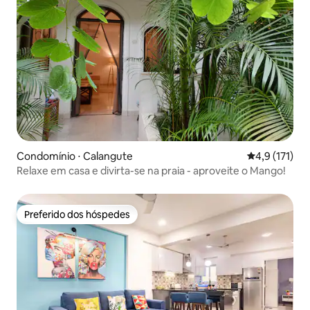
Condomínio ⋅ Calangute
4,9 de uma av
4,9 (171)
Relaxe em casa e divirta-se na praia - aproveite o Mango!
Preferido dos hóspedes
Preferido dos hóspedes