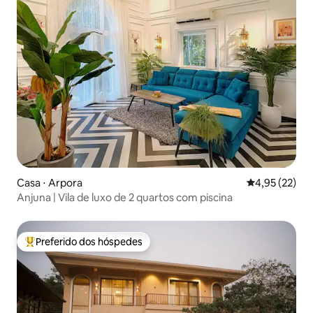
Casa ⋅ Arpora
4,95 de uma a
4,95 (22)
Anjuna | Vila de luxo de 2 quartos com piscina
Preferido dos hóspedes
Entre os melhores preferidos dos hóspedes