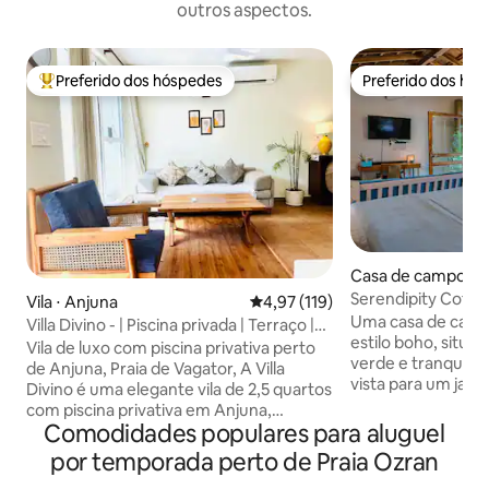
outros aspectos.
Preferido dos hóspedes
Preferido dos hó
Entre os melhores preferidos dos hóspedes
Preferido dos hó
Casa de campo ⋅ 
Serendipity Cott
Vila ⋅ Anjuna
4,97 de uma avaliação média de 
4,97 (119)
tranquila em Cala
Uma casa de cam
Villa Divino - | Piscina privada | Terraço |
estilo boho, situ
Wi-Fi | Praia
Vila de luxo com piscina privativa perto
verde e tranquilo
de Anjuna, Praia de Vagator, A Villa
vista para um jar
Divino é uma elegante vila de 2,5 quartos
campos abertos, e
com piscina privativa em Anjuna,
uma sensação de t
Comodidades populares para aluguel
escondida em um cinturão verde
arejamento e pro
exuberante e tranquilo, mas a poucos
por temporada perto de Praia Ozran
aquele tipo de lu
minutos dos cafés, praias e vida noturna
estendem com o ch