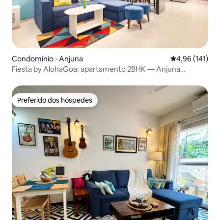
Condomínio ⋅ Anjuna
4,96 de uma av
4,96 (141)
Fiesta by AlohaGoa: apartamento 2BHK — Anjuna
Vagator
Preferido dos hóspedes
Preferido dos hóspedes