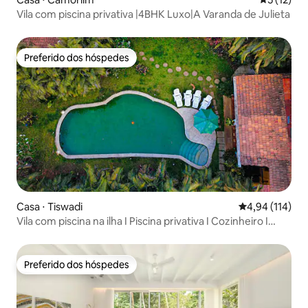
Vila com piscina privativa |4BHK Luxo|A Varanda de Julieta
Preferido dos hóspedes
Preferido dos hóspedes
Casa ⋅ Tiswadi
4,94 de uma av
4,94 (114)
Vila com piscina na ilha I Piscina privativa I Cozinheiro I
Funcionários I Wi-Fi
Preferido dos hóspedes
Preferido dos hóspedes