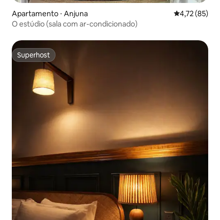
Apartamento ⋅ Anjuna
4,72 de uma a
4,72 (85)
O estúdio (sala com ar-condicionado)
Superhost
Superhost