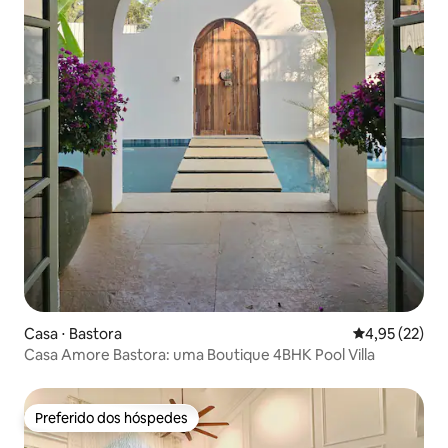
Casa ⋅ Bastora
4,95 de uma a
4,95 (22)
Casa Amore Bastora: uma Boutique 4BHK Pool Villa
Preferido dos hóspedes
Preferido dos hóspedes