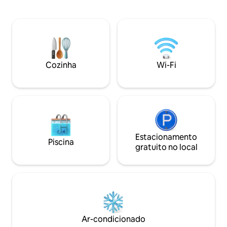
mais quentes de Goa. A apenas 1,5 km
passadas na varan
da Praia de Vagator, a uma curta viagem
pássaros ao redor
de carro da Praia de Anjuna, bem ao lado
por árvores e tran
de Assagao, a uma viagem de carro
apenas 5 minutos d
tranquila de Morjim, Ashwem, Candolim
da vida noturna d
e Baga, esta vivenda bem iluminada fica
o melhor dos dois
em um complexo fechado exclusivo,
Cozinha
Wi-Fi
hóspedes que que
com segurança 24 horas, piscina
tranquila sem fica
privativa e terraço com vista para a
colina, no norte de Goa!
Estacionamento
Piscina
gratuito no local
Ar-condicionado