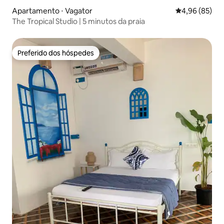
Apartamento ⋅ Vagator
4,96 de uma a
4,96 (85)
The Tropical Studio | 5 minutos da praia
Preferido dos hóspedes
Preferido dos hóspedes