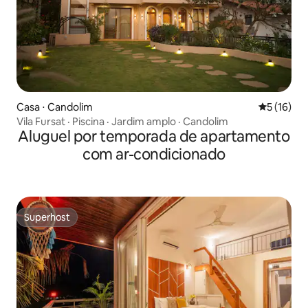
Casa ⋅ Candolim
5 de uma a
5 (16)
Vila Fursat · Piscina · Jardim amplo · Candolim
Aluguel por temporada de apartamento
com ar-condicionado
Superhost
Superhost