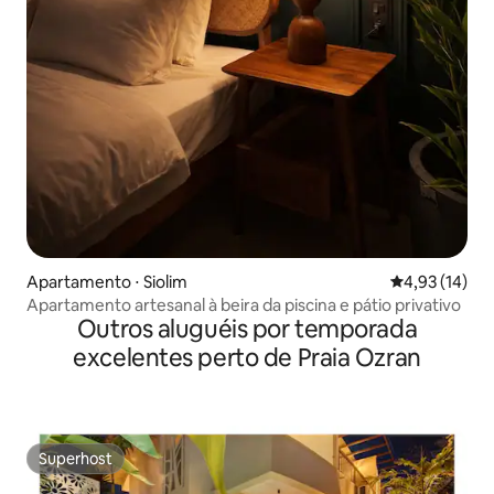
Apartamento ⋅ Siolim
4,93 de uma a
4,93 (14)
Apartamento artesanal à beira da piscina e pátio privativo
Outros aluguéis por temporada
excelentes perto de Praia Ozran
Superhost
Superhost