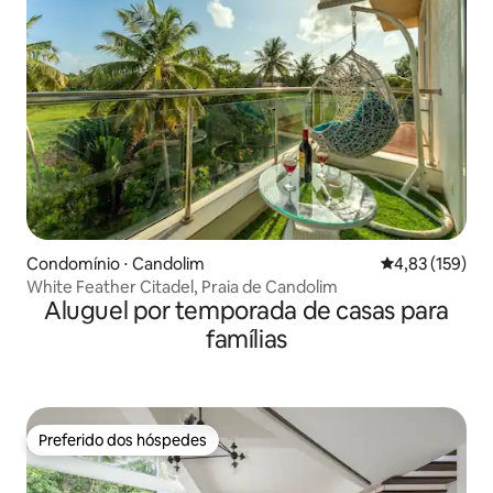
Condomínio ⋅ Candolim
4,83 de uma av
4,83 (159)
White Feather Citadel, Praia de Candolim
Aluguel por temporada de casas para
famílias
Preferido dos hóspedes
Preferido dos hóspedes