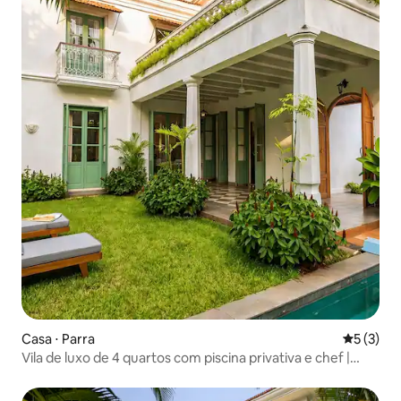
Casa ⋅ Parra
5 de uma 
5 (3)
Vila de luxo de 4 quartos com piscina privativa e chef |
Próximo a Assagao