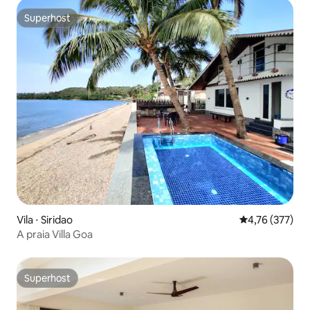
Superhost
Superhost
Vila ⋅ Siridao
4,76 de uma av
4,76 (377)
A praia Villa Goa
Superhost
Superhost