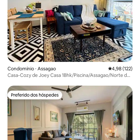
Condomínio ⋅ Assagao
4,98 de uma av
4,98 (122)
Casa-Cozy de Joey Casa 1Bhk/Piscina/Assagao/Norte de
Goa
Preferido dos hóspedes
Preferido dos hóspedes