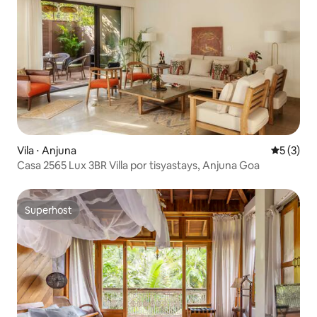
Vila ⋅ Anjuna
5 de uma 
5 (3)
Casa 2565 Lux 3BR Villa por tisyastays, Anjuna Goa
Superhost
Superhost