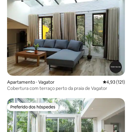
Apartamento ⋅ Vagator
4,93 de uma av
4,93 (121)
Cobertura com terraço perto da praia de Vagator
Preferido dos hóspedes
Preferido dos hóspedes