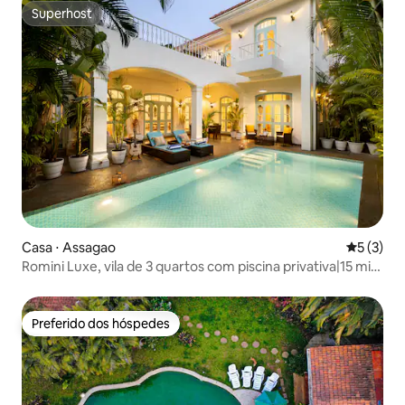
Superhost
Superhost
Casa ⋅ Assagao
5 de uma 
5 (3)
Romini Luxe, vila de 3 quartos com piscina privativa|15 min
da Praia de Ozran
Preferido dos hóspedes
Preferido dos hóspedes