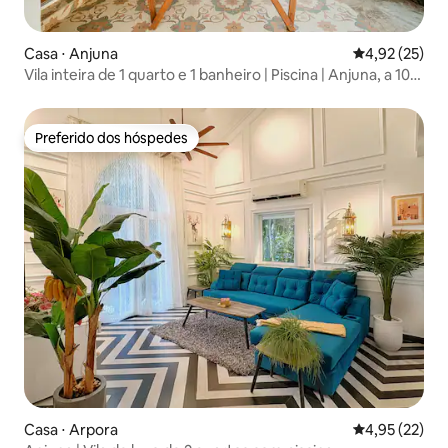
Casa ⋅ Anjuna
4,92 de uma a
4,92 (25)
Vila inteira de 1 quarto e 1 banheiro | Piscina | Anjuna, a 10
minutos da praia
Preferido dos hóspedes
Preferido dos hóspedes
Casa ⋅ Arpora
4,95 de uma a
4,95 (22)