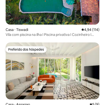
Casa ⋅ Tiswadi
4,94 de uma av
4,94 (114)
Vila com piscina na ilha I Piscina privativa I Cozinheiro I
Funcionários I Wi-Fi
Preferido dos hóspedes
Preferido dos hóspedes
Casa ⋅ Assagao
5 de uma 
5 (9)