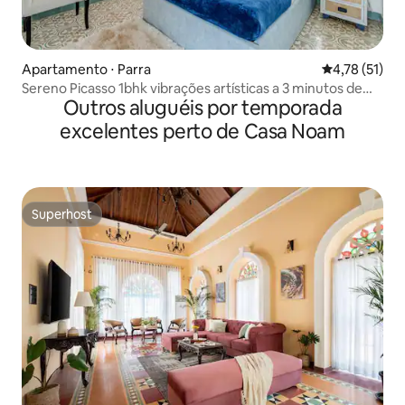
Apartamento ⋅ Parra
4,78 de uma a
4,78 (51)
Sereno Picasso 1bhk vibrações artísticas a 3 minutos de
Outros aluguéis por temporada
Assagaon
excelentes perto de Casa Noam
Superhost
Superhost