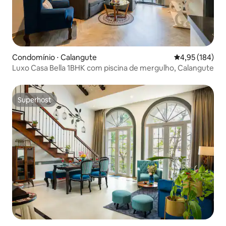
Condomínio ⋅ Calangute
4,95 de uma av
4,95 (184)
Luxo Casa Bella 1BHK com piscina de mergulho, Calangute
Superhost
Superhost