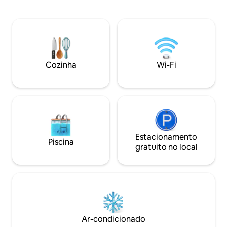
mais quentes de Goa. A apenas 1,5 km
passadas na varan
da Praia de Vagator, a uma curta viagem
pássaros ao redor
de carro da Praia de Anjuna, bem ao lado
por árvores e tran
de Assagao, a uma viagem de carro
apenas 5 minutos d
tranquila de Morjim, Ashwem, Candolim
da vida noturna d
e Baga, esta vivenda bem iluminada fica
o melhor dos dois
em um complexo fechado exclusivo,
Cozinha
Wi-Fi
hóspedes que que
com segurança 24 horas, piscina
tranquila sem fica
privativa e terraço com vista para a
colina, no norte de Goa!
Estacionamento
Piscina
gratuito no local
Ar-condicionado