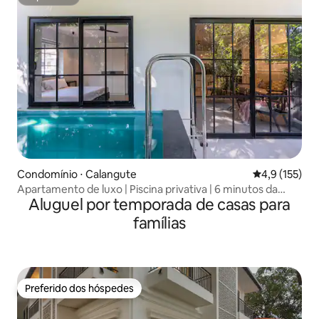
Superhost
Condomínio ⋅ Calangute
4,9 de uma av
4,9 (155)
Apartamento de luxo | Piscina privativa | 6 minutos da
Aluguel por temporada de casas para
praia
famílias
Preferido dos hóspedes
Preferido dos hóspedes