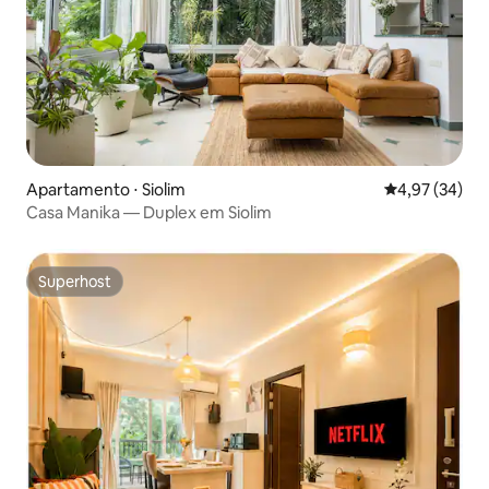
Apartamento ⋅ Siolim
4,97 de uma a
4,97 (34)
Casa Manika — Duplex em Siolim
Superhost
Superhost