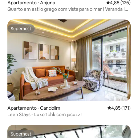
Apartamento ⋅ Anjuna
4,88 de uma av
4,88 (126)
Quarto em estilo grego com vista para o mar | Varanda |
Terraço @Anjuna
Superhost
Superhost
Apartamento ⋅ Candolim
4,85 de uma av
4,85 (171)
Leen Stays - Luxo 1bhk com jacuzzi!
Superhost
Superhost