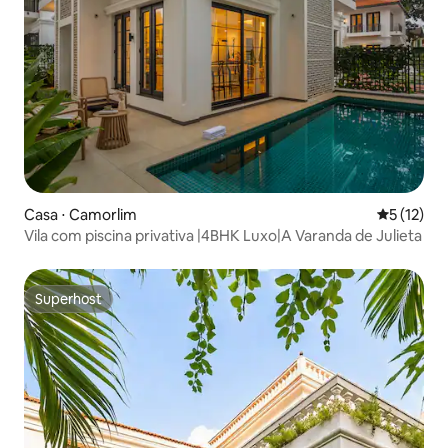
Casa ⋅ Camorlim
5 de uma a
5 (12)
Vila com piscina privativa |4BHK Luxo|A Varanda de Julieta
Superhost
Superhost