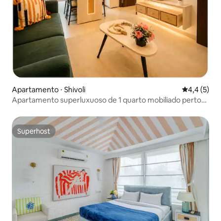
Apartamento ⋅ Shivoli
4,4 de uma 
4,4 (5)
Apartamento superluxuoso de 1 quarto mobiliado perto
de Vagator Morjim
Superhost
Superhost