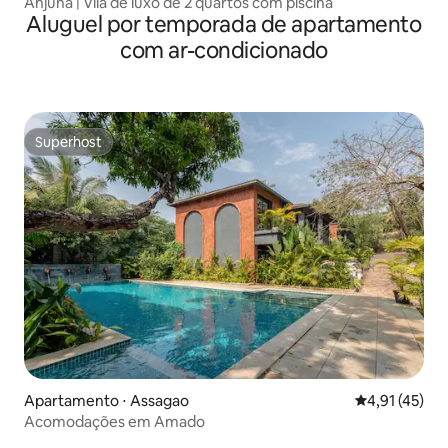
Anjuna | Vila de luxo de 2 quartos com piscina
Aluguel por temporada de apartamento
com ar-condicionado
Superhost
Superhost
Apartamento ⋅ Assagao
4,91 de uma a
4,91 (45)
Acomodações em Amado