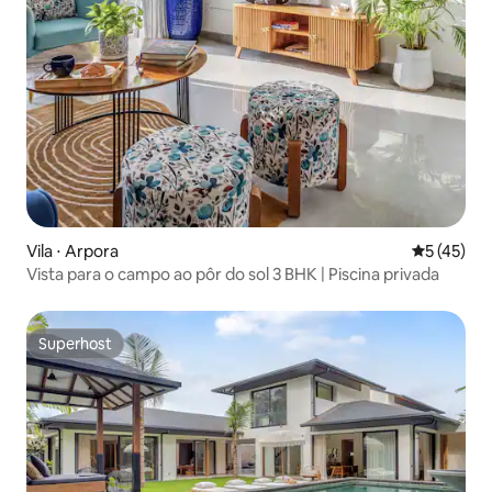
Vila ⋅ Arpora
5 de uma a
5 (45)
Vista para o campo ao pôr do sol 3 BHK | Piscina privada
Superhost
Superhost