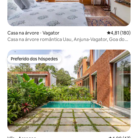
Casa na árvore ⋅ Vagator
4,81 de uma av
4,81 (180)
Casa na árvore romântica Uau, Anjuna-Vagator, Goa do
Norte
Preferido dos hóspedes
Preferido dos hóspedes