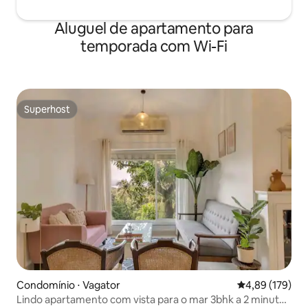
Aluguel de apartamento para
temporada com Wi-Fi
Superhost
Superhost
Condomínio ⋅ Vagator
4,89 de uma av
4,89 (179)
Lindo apartamento com vista para o mar 3bhk a 2 minutos