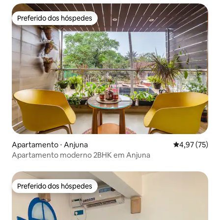
Preferido dos hóspedes
Preferido dos hóspedes
Apartamento ⋅ Anjuna
4,97 de uma a
4,97 (75)
Apartamento moderno 2BHK em Anjuna
Preferido dos hóspedes
Preferido dos hóspedes