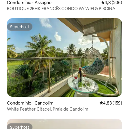
Condomínio ⋅ Assagao
4,8 de uma av
4,8 (206)
BOUTIQUE 2BHK FRANCÊS CONDO W/ WIFI & PISCINA
ASSAGAO
Superhost
Superhost
Condomínio ⋅ Candolim
4,83 de uma av
4,83 (159)
White Feather Citadel, Praia de Candolim
Superhost