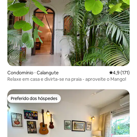
Condomínio ⋅ Calangute
4,9 de uma av
4,9 (171)
Relaxe em casa e divirta-se na praia - aproveite o Mango!
Preferido dos hóspedes
Preferido dos hóspedes