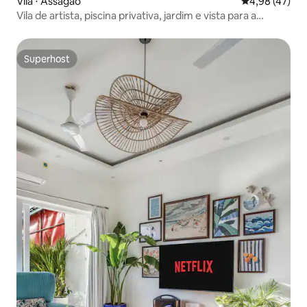
Vila ⋅ Assagao
4,98 de uma a
4,98 (47)
Vila de artista, piscina privativa, jardim e vista para a
floresta
Superhost
Superhost