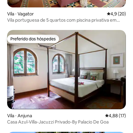
Vila ⋅ Vagator
4,9 de uma a
4,9 (20)
Vila portuguesa de 5 quartos com piscina privativa em
Vagator
Preferido dos hóspedes
Preferido dos hóspedes
Vila ⋅ Anjuna
4,88 de uma a
4,88 (17)
Casa Azul-Villa-Jacuzzi Privado-By Palacio De Goa