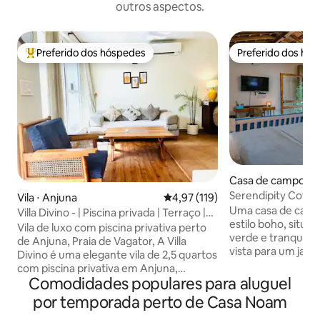
outros aspectos.
Preferido dos hóspedes
Preferido dos hó
Entre os melhores preferidos dos hóspedes
Preferido dos hó
Casa de campo ⋅ 
Serendipity Cott
Vila ⋅ Anjuna
4,97 de uma avaliação média de 
4,97 (119)
tranquila em Cala
Uma casa de cam
Villa Divino - | Piscina privada | Terraço |
estilo boho, situ
Wi-Fi | Praia
Vila de luxo com piscina privativa perto
verde e tranquilo
de Anjuna, Praia de Vagator, A Villa
vista para um jar
Divino é uma elegante vila de 2,5 quartos
campos abertos, e
com piscina privativa em Anjuna,
uma sensação de t
Comodidades populares para aluguel
escondida em um cinturão verde
arejamento e pro
exuberante e tranquilo, mas a poucos
por temporada perto de Casa Noam
aquele tipo de lu
minutos dos cafés, praias e vida noturna
estendem com o ch