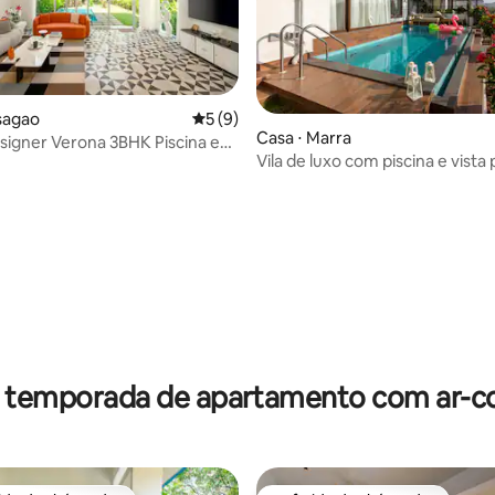
sagao
5 de uma avaliação média de 5, 9 avalia
5 (9)
média de 5, 12 avaliações
Casa ⋅ Marra
esigner Verona 3BHK Piscina e
Vila de luxo com piscina e vista 
ssagao
campo • Candolim
r temporada de apartamento com ar-c