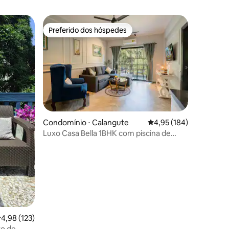
Preferido dos hóspedes
os hóspedes
Preferido dos hóspedes
Condomínio ⋅ Calangute
4,95 de uma avaliação 
4,95 (184)
Luxo Casa Bella 1BHK com piscina de
ções
mergulho, Calangute
,98 de uma avaliação média de 5, 123 avaliações
4,98 (123)
to de