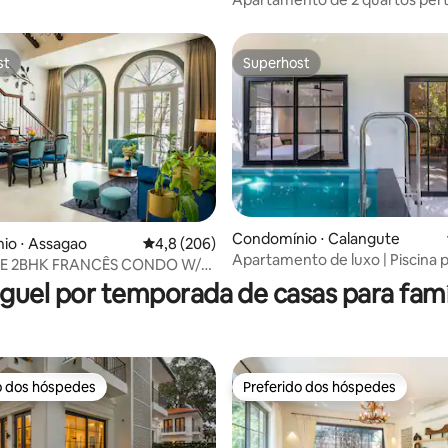
Panjim • Tranquilo • Totalmente
mobiliado
st
Superhost
st
Superhost
Condomínio ⋅ Calangute
édia de 5, 117 avaliações
io ⋅ Assagao
4,8 de uma avaliação média de 5, 206 avalia
4,8 (206)
Apartamento de luxo | Piscina pr
E 2BHK FRANCÊS CONDO W/
6 minutos da praia
ISCINA ASSAGAO
guel por temporada de casas para famí
o dos hóspedes
Preferido dos hóspedes
o dos hóspedes
Preferido dos hóspedes