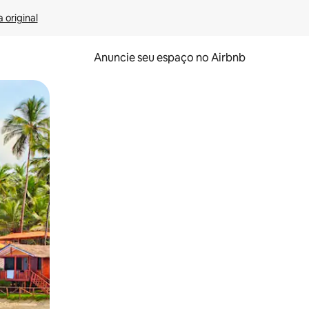
 original
Anuncie seu espaço no Airbnb
 deslizando o dedo na tela.