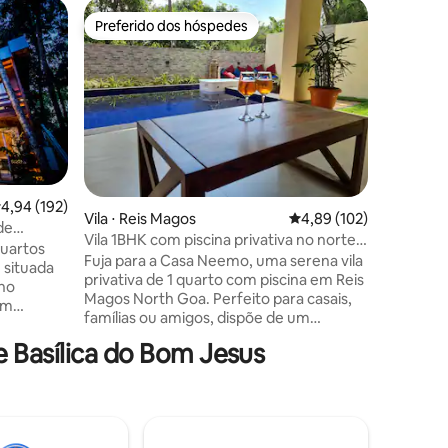
Vila ⋅ Rib
Preferido dos hóspedes
Prefe
Preferido dos hóspedes
Entre o
BelAir Go
Panjim R
🌴 BelAir
Goa” 🏞️Vista panorâmica do rio e das
colinas d
Hospital
ver as distâncias 🕹
(Google Maps) 🏠 So
Apartame
quartos, 2 banhe
ções
,94 de uma avaliação média de 5, 192 avaliações
4,94 (192)
espaçosa 
Vila ⋅ Reis Magos
4,89 de uma avaliação 
4,89 (102)
de
Cozinha️
Vila 1BHK com piscina privativa no norte
quartos
gás, mic
de Goa
Fuja para a Casa Neemo, uma serena vila
 situada
Geladeira
privativa de 1 quarto com piscina em Reis
 no
Suprimen
Magos North Goa. Perfeito para casais,
em
de backup
famílias ou amigos, dispõe de um
biliada
espaçoso quarto com ar-condicionado e
sa
 Basílica do Bom Jesus
sala de estar para até 4 hóspedes, 2
rivativa
banheiros privativos e uma cozinha
os os
totalmente equipada. Relaxe à beira da
praia de
piscina, relaxe ao ar livre no grande pátio
e Chapora,
ou saboreie sob as estrelas — sua