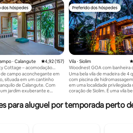
o dos hóspedes
Preferido dos hóspedes
o dos hóspedes
Preferido dos hóspedes
campo ⋅ Calangute
4,92 de uma avaliação média de 5, 157 avalia
4,92 (157)
Vila ⋅ Siolim
4
ity Cottage – acomodação
Woodnest GOA com banheira 
édia de 5, 119 avaliações
 em Calangute-Baga.
hidromassagem
 de campo aconchegante em
Uma bela vila de madeira de 4 
ho, situada em um cantinho
com piscina de hidromassagem
ranquilo de Calangute. Com
em uma localidade privilegiada
a um jardim exuberante e
coração de Siolim. É uma vila b
ertos, este espaço transmite
iluminada e completamente mo
ção de tranquilidade,
com uma sala de estar, despen
 para aluguel por temporada perto de
to e profundo relaxamento —
funcional e uma área de estar p
po de lugar onde as manhãs se
cercada por vegetação por tod
com o chá e as noites são
lados. É muito perto da famosa 
na varanda com o canto dos
Vagator & Morjim e do Forte d
ao redor. Você está cercado por
tornando-a uma ótima base de