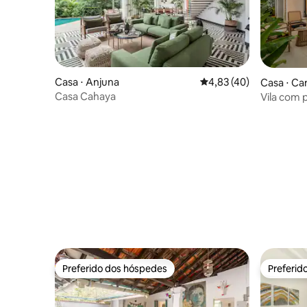
Casa ⋅ Anjuna
4,83 de uma avaliação 
4,83 (40)
Casa ⋅ Ca
Casa Cahaya
Vila com 
Varanda d
Preferido dos hóspedes
Preferid
Preferido dos hóspedes
Preferid