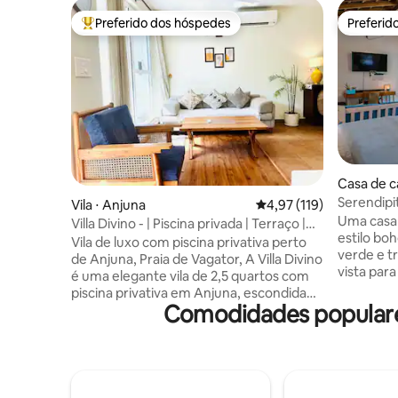
Preferido dos hóspedes
Preferid
Entre os melhores preferidos dos hóspedes
Preferid
Casa de 
Serendip
Vila ⋅ Anjuna
4,97 de uma avaliação m
4,97 (119)
tranquila
Uma casa
Villa Divino - | Piscina privada | Terraço |
estilo bo
Wi-Fi | Praia
Vila de luxo com piscina privativa perto
verde e t
de Anjuna, Praia de Vagator, A Villa Divino
vista par
é uma elegante vila de 2,5 quartos com
campos ab
piscina privativa em Anjuna, escondida
uma sensa
Comodidades populares
em um cinturão verde exuberante e
arejamen
tranquilo, mas a poucos minutos dos
aquele ti
cafés, praias e vida noturna mais quentes
estendem 
de Goa. A apenas 1,5 km da Praia de
passadas 
Vagator, a uma curta viagem de carro da
pássaros 
Praia de Anjuna, bem ao lado de