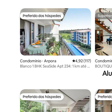
Preferido dos hóspedes
Superho
Preferido dos hóspedes
Superho
Condomínio ⋅ Arpora
4,92 de uma avaliação m
4,92 (117)
Condomín
Blanco 1 BHK SeaSide Apt 234: 1 km até a
BOUTIQU
praia
WIFI & P
Alu
Preferido dos hóspedes
Preferid
Preferido dos hóspedes
Preferid