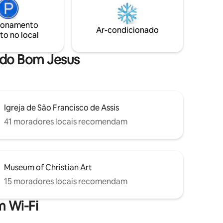
escapada tranquila perto de Candolim,
udo o que
Aguada, Baga e a cidade de Panjim
esperam por você! Acesso fácil a
ionamento
Ar-condicionado
restaurantes, lojas, aluguel de veículos
uprir
to no local
garantem uma estadia perfeita.
érias.
a do Bom Jesus
Igreja de São Francisco de Assis
41 moradores locais recomendam
Museum of Christian Art
15 moradores locais recomendam
 Wi-Fi