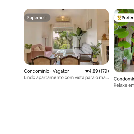
Superhost
Prefe
Superhost
Entre os
Condomínio ⋅ Vagator
4,89 de uma avaliação m
4,89 (179)
Lindo apartamento com vista para o mar
Condomín
3bhk a 2 minutos da praia
Relaxe em 
aproveite