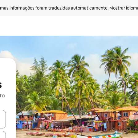
mas informações foram traduzidas automaticamente. 
Mostrar idioma
s
ito
ore-os usando as seta para cima e para baixo do teclado ou tocando e