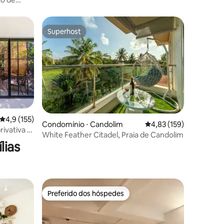
Superhost
Superhost
4,9 de uma avaliação média de 5, 155 avaliações
4,9 (155)
ções
Condomínio ⋅ Candolim
4,83 de uma avaliação 
4,83 (159)
ivativa |
White Feather Citadel, Praia de Candolim
lias
Preferido dos hóspedes
Preferido dos hóspedes