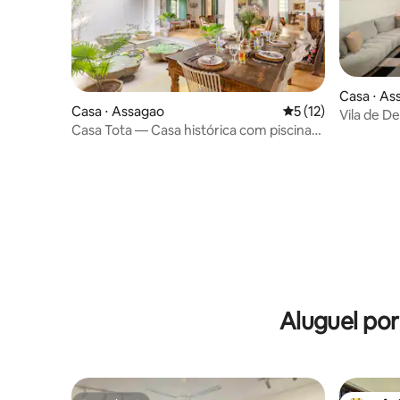
Casa ⋅ As
Casa ⋅ Assagao
5 de uma avaliação 
5 (12)
Vila de D
Casa Tota — Casa histórica com piscina
Jardim A
em Assagão
Aluguel po