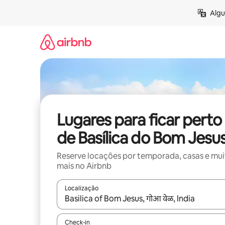
Pular
Algu
para
o
conteúdo
Lugares para ficar perto
de Basílica do Bom Jesu
Reserve locações por temporada, casas e mu
mais no Airbnb
Localização
Quando os resultados estiverem disponíveis, expl
Check-in