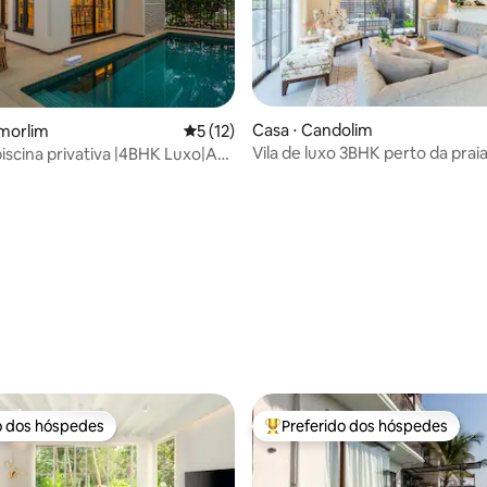
média de 5, 40 avaliações
Casa ⋅ Candolim
morlim
5 de uma avaliação média de 5, 12 avalia
5 (12)
Vila de luxo 3BHK perto da prai
piscina privativa |4BHK Luxo|A
e Julieta
o dos hóspedes
Preferido dos hóspedes
o dos hóspedes
Entre os melhores preferidos d