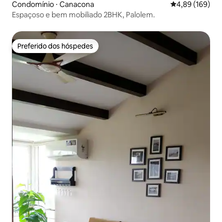
Condomínio ⋅ Canacona
4,89 de uma av
4,89 (169)
Espaçoso e bem mobiliado 2BHK, Palolem.
Preferido dos hóspedes
Preferido dos hóspedes