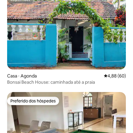
Superhost
Casa ⋅ Agonda
4,88 de uma av
4,88 (60)
Bonsai Beach House: caminhada até a praia
Preferido dos hóspedes
Preferido dos hóspedes