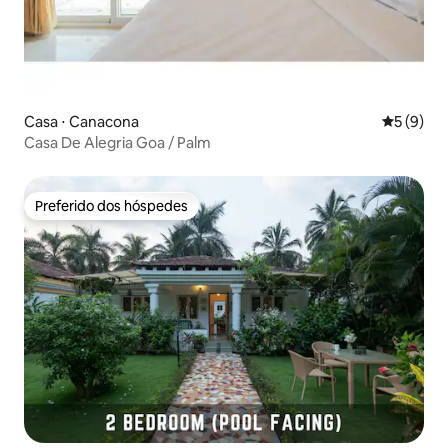
Casa ⋅ Canacona
5 de uma 
5 (9)
Casa De Alegria Goa / Palm
Preferido dos hóspedes
Preferido dos hóspedes