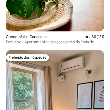
Condomínio ⋅ Canacona
4,86 de uma av
4,86 (131)
Exclusivo - Apartamento espaçoso perto da Praia de
Patnem
Preferido dos hóspedes
Preferido dos hóspedes