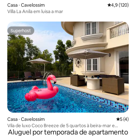
Casa ⋅ Cavelossim
4,9 de uma av
4,9 (120)
Villa La Anila em luisa a mar
Superhost
Superhost
Casa ⋅ Cavelossim
5 de uma 
5 (4)
Vila de luxo Coco Breeze de 5 quartos à beira-mar e
Aluguel por temporada de apartamento
piscina privativa