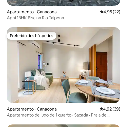
Apartamento ⋅ Canacona
4,95 de uma a
4,95 (22)
Agni 1BHK Piscina Rio Talpona
Preferido dos hóspedes
Preferido dos hóspedes
Apartamento ⋅ Canacona
4,92 de uma a
4,92 (39)
Apartamento de luxo de 1 quarto · Sacada · Praia de
Palolem