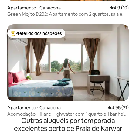
Apartamento ⋅ Canacona
4,9 de uma a
4,9 (10)
Green Mojito D202: Apartamento com 2 quartos, sala e
cozinha, vista para o mar, retiro costeiro
Preferido dos hóspedes
Entre os melhores preferidos dos hóspedes
Apartamento ⋅ Canacona
4,95 de uma a
4,95 (21)
Acomodação Hill and Highwater com 1 quarto e 1 banheiro
Outros aluguéis por temporada
| 5 min de Palolem
excelentes perto de Praia de Karwar