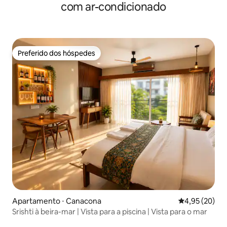
com ar-condicionado
Preferido dos hóspedes
Preferido dos hóspedes
Apartamento ⋅ Canacona
4,95 de uma a
4,95 (20)
Srishti à beira-mar | Vista para a piscina | Vista para o mar