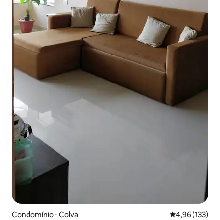
Condomínio ⋅ Colva
4,96 de uma av
4,96 (133)