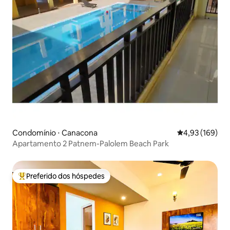
Condomínio ⋅ Canacona
4,93 de uma av
4,93 (169)
Apartamento 2 Patnem-Palolem Beach Park
Preferido dos hóspedes
Entre os melhores preferidos dos hóspedes