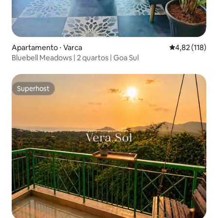
Apartamento ⋅ Varca
4,82 de uma av
4,82 (118)
Bluebell Meadows | 2 quartos | Goa Sul
Superhost
Superhost