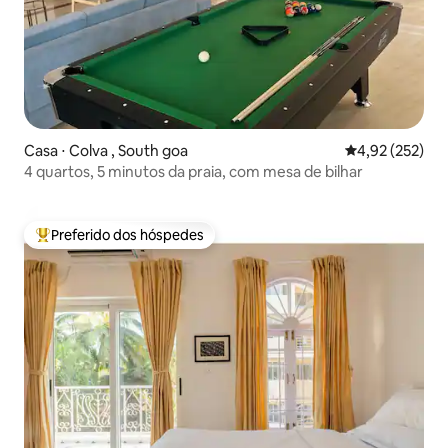
Casa ⋅ Colva , South goa
4,92 de uma av
4,92 (252)
4 quartos, 5 minutos da praia, com mesa de bilhar
Preferido dos hóspedes
Entre os melhores preferidos dos hóspedes