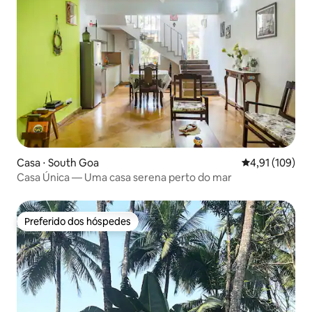
Casa ⋅ South Goa
4,91 de uma av
4,91 (109)
Casa Única — Uma casa serena perto do mar
Preferido dos hóspedes
Preferido dos hóspedes