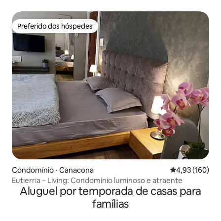
pronto para WFH
Preferido dos hóspedes
Preferido dos hóspedes
Condomínio ⋅ Canacona
4,93 de uma av
4,93 (160)
Eutierria – Living: Condomínio luminoso e atraente
Aluguel por temporada de casas para
famílias