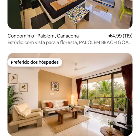
Condomínio ⋅ Palolem, Canacona
4,99 de uma av
4,99 (119)
Estúdio com vista para a floresta, PALOLEM BEACH GOA.
Preferido dos hóspedes
Preferido dos hóspedes