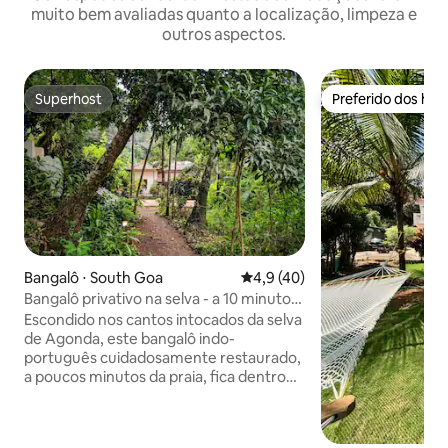
muito bem avaliadas quanto a localização, limpeza e
outros aspectos.
Superhost
Preferido dos hó
Superhost
Preferido dos hó
Bangalô ⋅ South Goa
4,9 de uma avaliação média de
4,9 (40)
Bangalô privativo na selva - a 10 minutos
da praia de Agonda
Escondido nos cantos intocados da selva
de Agonda, este bangalô indo-
português cuidadosamente restaurado,
a poucos minutos da praia, fica dentro
de uma tapeçaria de floresta tropical,
árvores frutíferas e vegetação
selvagem. Os dias se desenrolam em