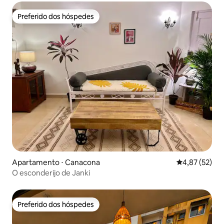
Preferido dos hóspedes
Preferido dos hóspedes
Apartamento ⋅ Canacona
4,87 de uma a
4,87 (52)
O esconderijo de Janki
Preferido dos hóspedes
Preferido dos hóspedes