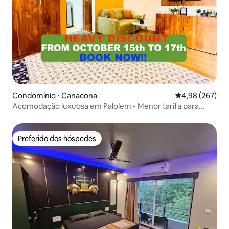
Condomínio ⋅ Canacona
4,98 de uma ava
4,98 (267)
Acomodação luxuosa em Palolem - Menor tarifa para
estadias de longa duração
Preferido dos hóspedes
Preferido dos hóspedes