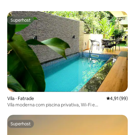
Superhost
Superhost
Vila ⋅ Fatrade
4,91 de uma a
4,91 (99)
Vila moderna com piscina privativa, Wi-Fi e
estacionamento @Varca
Superhost
Superhost