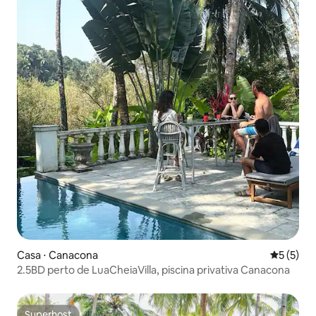
Casa ⋅ Canacona
5 de uma 
5 (5)
2.5BD perto de LuaCheiaVilla, piscina privativa Canacona
Superhost