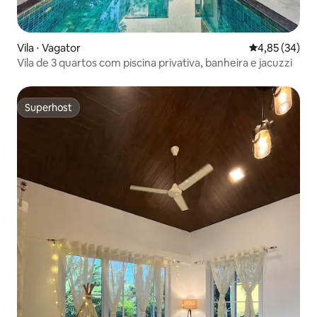
Vila ⋅ Vagator
4,85 de uma a
4,85 (34)
Vila de 3 quartos com piscina privativa, banheira e jacuzzi
Superhost
Superhost