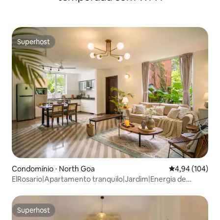
Superhost
Superhost
Condomínio ⋅ North Goa
4,94 de uma av
4,94 (104)
ElRosario|Apartamento tranquilo|Jardim|Energia de
reserva|Piscina
Superhost
Superhost