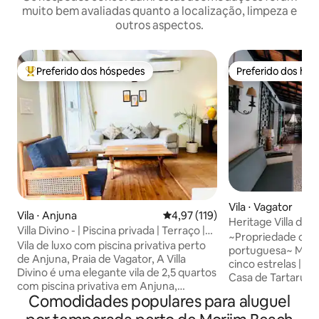
muito bem avaliadas quanto a localização, limpeza e
outros aspectos.
Preferido dos hóspedes
Preferido dos hó
Entre os melhores preferidos dos hóspedes
Preferido dos hó
Vila ⋅ Vagator
Vila ⋅ Anjuna
4,97 de uma avaliação média de 
4,97 (119)
Heritage Villa de l
Villa Divino - | Piscina privada | Terraço |
Piscina privativa |
~Propriedade com
Wi-Fi | Praia
Vila de luxo com piscina privativa perto
portuguesa~ Mais de 100 avaliações de
de Anjuna, Praia de Vagator, A Villa
cinco estrelas | Su
Divino é uma elegante vila de 2,5 quartos
Casa de Tartarug
com piscina privativa em Anjuna,
indo-portuguesa 
Comodidades populares para aluguel
escondida em um cinturão verde
Assagao, no norte
exuberante e tranquilo, mas a poucos
Cuidadosamente re