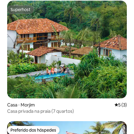
Superhost
Superhost
Casa ⋅ Morjim
5 de uma 
5 (3)
Casa privada na praia (7 quartos)
Preferido dos hóspedes
Preferido dos hóspedes