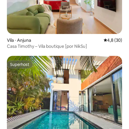
Vila ⋅ Anjuna
4,8 de uma a
4,8 (30)
Casa Timothy – Vila boutique [por NikSu]
Superhost
Superhost