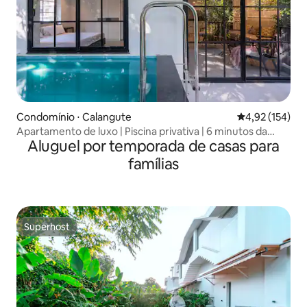
Condomínio ⋅ Calangute
4,92 de uma av
4,92 (154)
Apartamento de luxo | Piscina privativa | 6 minutos da
Aluguel por temporada de casas para
praia
famílias
Superhost
Superhost