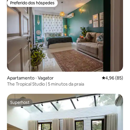
Preferido dos hóspedes
Preferido dos hóspedes
Apartamento ⋅ Vagator
4,96 de uma a
4,96 (85)
The Tropical Studio | 5 minutos da praia
Superhost
Superhost