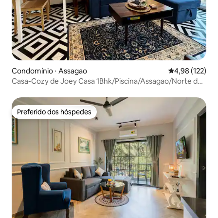
Condomínio ⋅ Assagao
4,98 de uma av
4,98 (122)
Casa-Cozy de Joey Casa 1Bhk/Piscina/Assagao/Norte de
Goa
Preferido dos hóspedes
Preferido dos hóspedes