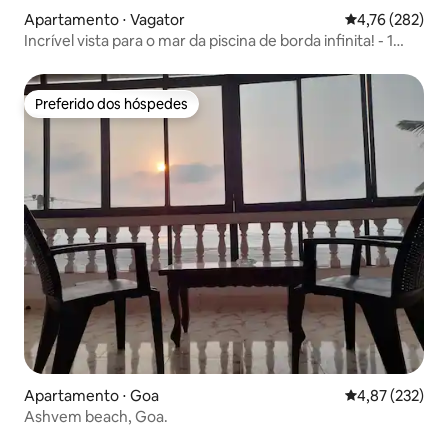
Apartamento ⋅ Vagator
4,76 de uma av
4,76 (282)
Incrível vista para o mar da piscina de borda infinita! - 1
BHK por Kabella
Preferido dos hóspedes
Preferido dos hóspedes
Apartamento ⋅ Goa
4,87 de uma av
4,87 (232)
Ashvem beach, Goa.