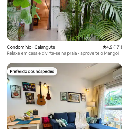
Condomínio ⋅ Calangute
4,9 de uma av
4,9 (171)
Relaxe em casa e divirta-se na praia - aproveite o Mango!
Preferido dos hóspedes
Preferido dos hóspedes