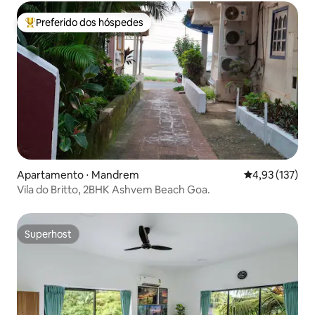
Preferido dos hóspedes
Entre os melhores preferidos dos hóspedes
Apartamento ⋅ Mandrem
4,93 de uma av
4,93 (137)
Vila do Britto, 2BHK Ashvem Beach Goa.
Superhost
Superhost