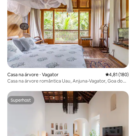
Casa na árvore ⋅ Vagator
4,81 de uma av
4,81 (180)
Casa na árvore romântica Uau, Anjuna-Vagator, Goa do
Norte
Superhost
Superhost