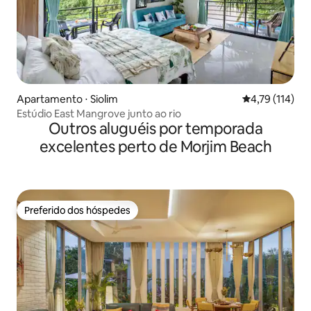
Apartamento ⋅ Siolim
4,79 de uma av
4,79 (114)
Estúdio East Mangrove junto ao rio
Outros aluguéis por temporada
excelentes perto de Morjim Beach
Preferido dos hóspedes
Preferido dos hóspedes