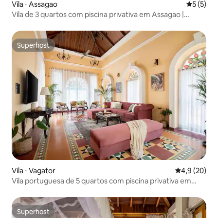
Vila ⋅ Assagao
5 de uma 
5 (5)
Vila de 3 quartos com piscina privativa em Assagao |
Sukham Stays
Superhost
Superhost
Vila ⋅ Vagator
4,9 de uma a
4,9 (20)
Vila portuguesa de 5 quartos com piscina privativa em
Vagator
Superhost
Superhost