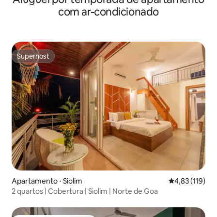
com ar-condicionado
Superhost
Superhost
Apartamento ⋅ Siolim
4,83 de uma av
4,83 (119)
2 quartos | Cobertura | Siolim | Norte de Goa