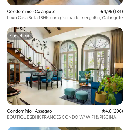
Condomínio ⋅ Calangute
4,95 de uma av
4,95 (184)
Luxo Casa Bella 1BHK com piscina de mergulho, Calangute
Superhost
Superhost
Condomínio ⋅ Assagao
4,8 de uma av
4,8 (206)
BOUTIQUE 2BHK FRANCÊS CONDO W/ WIFI & PISCINA
ASSAGAO