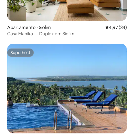
Apartamento ⋅ Siolim
4,97 de uma a
4,97 (34)
Casa Manika — Duplex em Siolim
Superhost
Superhost