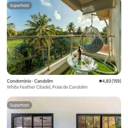
Superhost
Superhost
Condomínio ⋅ Candolim
4,83 de uma av
4,83 (159)
White Feather Citadel, Praia de Candolim
Superhost
Superhost