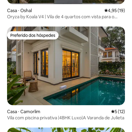
Casa ⋅ Oshal
4,95 de uma a
4,95 (19)
Oryza by Koala V4 | Vila de 4 quartos com vista para o
campo, Siolim
Preferido dos hóspedes
Preferido dos hóspedes
Casa ⋅ Camorlim
5 de uma a
5 (12)
Vila com piscina privativa |4BHK Luxo|A Varanda de Julieta