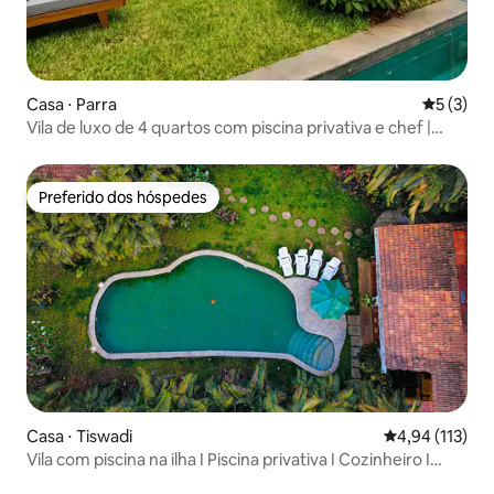
Casa ⋅ Parra
5 de uma 
5 (3)
Vila de luxo de 4 quartos com piscina privativa e chef |
Próximo a Assagao
Preferido dos hóspedes
Preferido dos hóspedes
Casa ⋅ Tiswadi
4,94 de uma av
4,94 (113)
Vila com piscina na ilha I Piscina privativa I Cozinheiro I
Funcionários I Wi-Fi