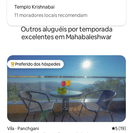
Templo Krishnabai
11 moradores locais recomendam
Outros aluguéis por temporada
excelentes em Mahabaleshwar
Preferido dos hóspedes
Entre os melhores preferidos dos hóspedes
Vila ⋅ Panchgani
5 de uma a
5 (19)