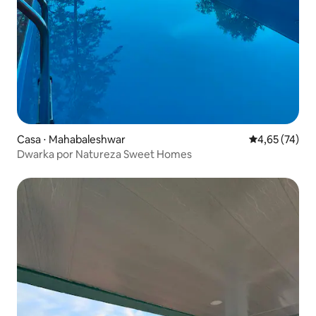
Casa ⋅ Mahabaleshwar
4,65 de uma a
4,65 (74)
Dwarka por Natureza Sweet Homes