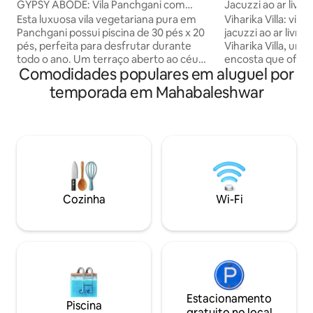
GYPSY ABODE: Vila Panchgani com
Jacuzzi ao ar livre
piscina
Esta luxuosa vila vegetariana pura em
Viharika Villa: vis
Panchgani possui piscina de 30 pés x 20
jacuzzi ao ar livre e confo
pés, perfeita para desfrutar durante
Viharika Villa, um 
todo o ano. Um terraço aberto ao céu
encosta que ofere
Comodidades populares em aluguel por
oferece vistas deslumbrantes e uma
deslumbrantes pa
varanda aconchegante oferece um
Sahyadri, uma jacuz
temporada em Mahabaleshwar
espaço sereno para relaxar. Espalhada
e todos os confor
por 2 andares, a vila inclui 3 quartos
elegante. Perfeito 
elegantemente projetados, 2 salas de
ou pequenos grup
estar espaçosas, uma sala de jantar de 8
relaxar na natur
lugares, 4 banheiros e 3 banheiros,
conforto 🛁 Sua ex
garantindo amplo conforto para os
privativa: entre no
hóspedes. Desfrute de uma mistura
e mergulhe na cal
perfeita de interiores aconchegantes,
majestosos Sahyad
Cozinha
Wi-Fi
conforto e natureza neste retiro
disponível para cr
requintado!
Estacionamento
Piscina
gratuito no local