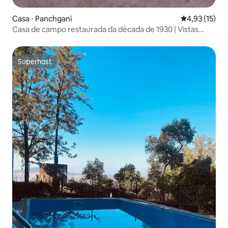
Casa ⋅ Panchgani
4,93 de uma a
4,93 (15)
Casa de campo restaurada da década de 1930 | Vistas
panorâmicas | Panchgani
Superhost
Superhost