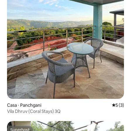
Casa ⋅ Panchgani
5 de uma 
5 (3)
Vila Dhruv (Coral Stays) 3Q
Superhost