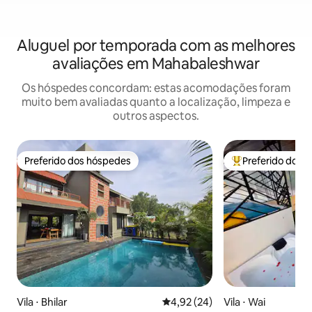
Aluguel por temporada com as melhores
avaliações em Mahabaleshwar
Os hóspedes concordam: estas acomodações foram
muito bem avaliadas quanto a localização, limpeza e
outros aspectos.
Preferido dos hóspedes
Preferido dos 
Preferido dos hóspedes
Entre os melhore
Vila ⋅ Bhilar
4,92 de uma avaliação média de
4,92 (24)
Vila ⋅ Wai