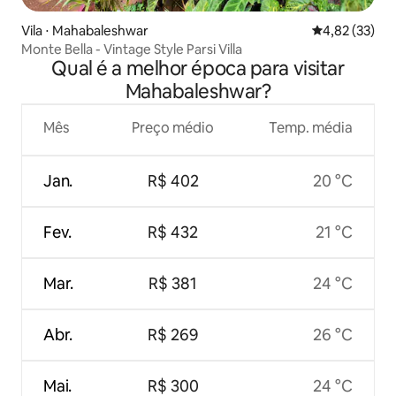
Vila ⋅ Mahabaleshwar
4,82 de uma a
4,82 (33)
Monte Bella - Vintage Style Parsi Villa
Qual é a melhor época para visitar
Mahabaleshwar?
Mês
Preço médio
Temp. média
Jan.
R$ 402
20 °C
Fev.
R$ 432
21 °C
Mar.
R$ 381
24 °C
Abr.
R$ 269
26 °C
Mai.
R$ 300
24 °C