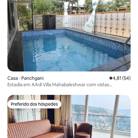
Superhost
Casa ⋅ Panchgani
4,81 de uma a
4,81 (54)
Estadia em AAdi Villa Mahabaleshwar com vistas
panorâmicas
Preferido dos hóspedes
Preferido dos hóspedes