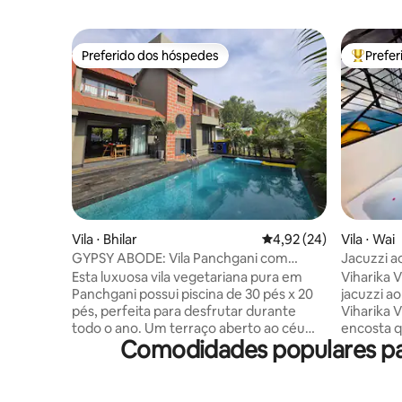
Preferido dos hóspedes
Prefe
Preferido dos hóspedes
Entre os
Vila ⋅ Bhilar
4,92 de uma avaliação 
4,92 (24)
Vila ⋅ Wai
GYPSY ABODE: Vila Panchgani com
Jacuzzi ao
piscina
Esta luxuosa vila vegetariana pura em
Viharika V
Panchgani possui piscina de 30 pés x 20
jacuzzi ao ar 
pés, perfeita para desfrutar durante
Viharika V
todo o ano. Um terraço aberto ao céu
encosta q
Comodidades populares par
oferece vistas deslumbrantes e uma
deslumbr
varanda aconchegante oferece um
Sahyadri, 
espaço sereno para relaxar. Espalhada
e todos o
por 2 andares, a vila inclui 3 quartos
elegante. 