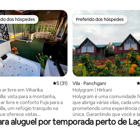
rido dos hóspedes
Preferido dos hóspedes
 melhores preferidos dos hóspedes
Preferido dos hóspedes
média de 5, 24 avaliações
5 de uma avaliação média de 5, 31 avalia
5 (31)
Vila ⋅ Panchgani
4
 ar livre em Viharika
Holygram | Hirkani
illa: vista para a montanha,
Holygram é uma comunidade f
livre e conforto Fuja para a
que abriga várias vilas, cada um
illa, um refúgio tranquilo na
prometendo uma experiência d
ue oferece vistas
única. Garantindo que você e seus filhos
a aluguel por temporada perto de Lag
antes para a montanha
estejam entretidos em todos o
uma jacuzzi privativa ao ar livre
momentos, esta propriedade o
s confortos de uma casa
uma área de lazer infantil, um
Perfeito para famílias, casais ou
restaurante interno expansivo. Acord