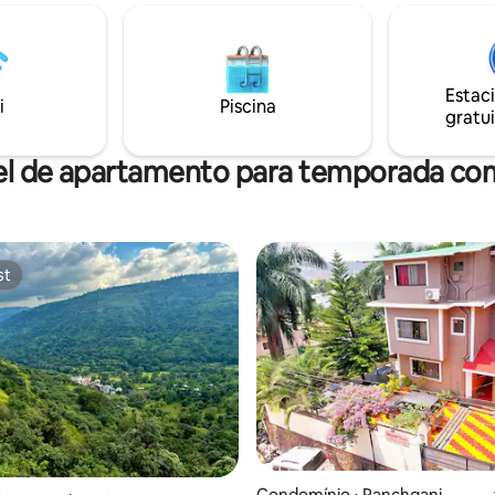
 grupos que procuram relaxar
com o canto melodioso dos pás
eza sem comprometer o
observe o sol nascer e espalhar
🛁 Sua experiência de jacuzzi
do seu quarto Enquanto os esp
 entre no seu jacuzzi ao ar livre
internos são acolhedores e con
Estac
e na calma, cercado pelos
Certamente, uma escapada ún
i
Piscina
gratui
s Sahyadris. Área de🏕 lazer
Panchgani, garantimos que esta
 para crianças
ficarão com você por muito te
el de apartamento para temporada com
st
st
Condomínio ⋅ Panchgani