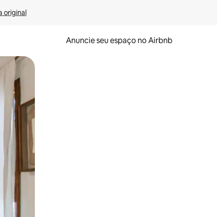
 original
Anuncie seu espaço no Airbnb
 deslizando o dedo na tela.