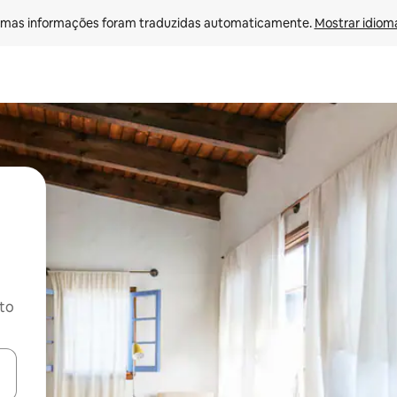
mas informações foram traduzidas automaticamente. 
Mostrar idioma
ito
ore-os usando as seta para cima e para baixo do teclado ou tocando e