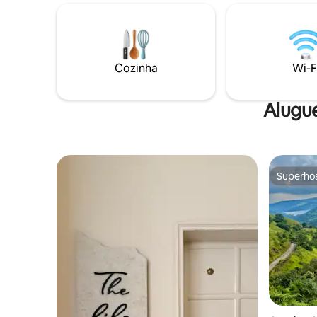
elegantemente projetados, 2 salas de
pequenos
estar espaçosas, uma sala de jantar de 8
na natur
lugares, 4 banheiros e 3 banheiros,
conforto 
garantindo amplo conforto para os
privativa:
hóspedes. Desfrute de uma mistura
e mergulh
Cozinha
Wi-F
perfeita de interiores aconchegantes,
majestoso
conforto e natureza neste retiro
disponível
requintado!
Alugu
Superho
Superho