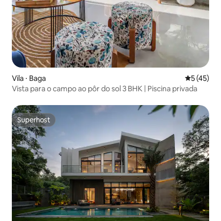
Vila ⋅ Baga
5 de uma a
5 (45)
Vista para o campo ao pôr do sol 3 BHK | Piscina privada
Superhost
Superhost