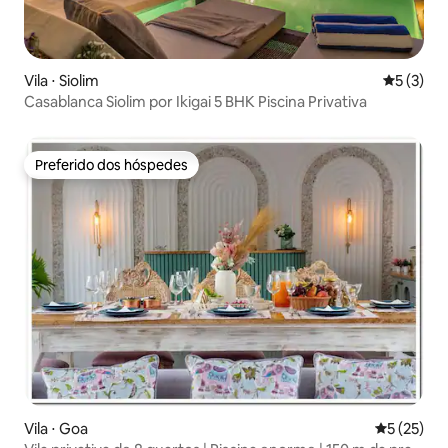
Vila ⋅ Siolim
5 de uma 
5 (3)
Casablanca Siolim por Ikigai 5 BHK Piscina Privativa
Preferido dos hóspedes
Preferido dos hóspedes
Vila ⋅ Goa
5 de uma a
5 (25)