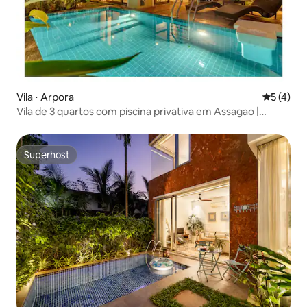
Vila ⋅ Arpora
5 de uma 
5 (4)
Vila de 3 quartos com piscina privativa em Assagao |
Sukham Stays
Superhost
Superhost