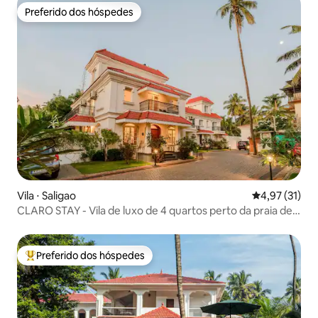
Preferido dos hóspedes
Preferido dos hóspedes
Vila ⋅ Saligao
4,97 de uma a
4,97 (31)
CLARO STAY - Vila de luxo de 4 quartos perto da praia de
Baga
Preferido dos hóspedes
Entre os melhores preferidos dos hóspedes