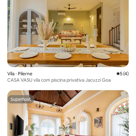
Vila ⋅ Pilerne
5 de uma 
5 (4)
CASA VASU vila com piscina privativa Jacuzzi Goa
Superhost
Superhost