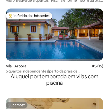
Vila privativa de 8 quartos | Piscina enorme | 150 m da praia
de Morjim
Preferido dos hóspedes
Entre os melhores preferidos dos hóspedes
Vila ⋅ Arpora
5 de uma a
5 (15)
5 quartos independentes|perto da praia de
Aluguel por temporada em vilas com
Vagator|piscina de 50 m
piscina
Superhost
Superhost