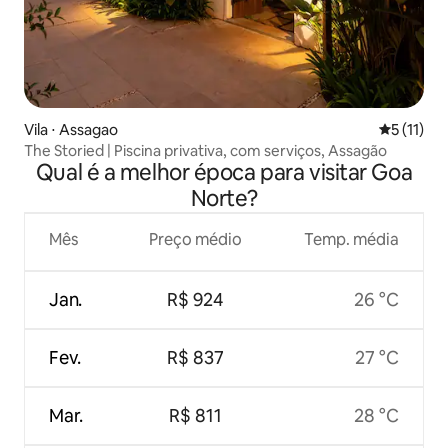
Vila ⋅ Assagao
5 de uma a
5 (11)
The Storied | Piscina privativa, com serviços, Assagão
Qual é a melhor época para visitar Goa
Norte?
Mês
Preço médio
Temp. média
Jan.
R$ 924
26 °C
Fev.
R$ 837
27 °C
Mar.
R$ 811
28 °C