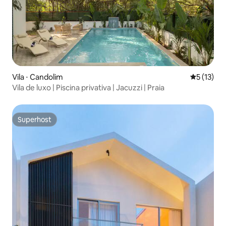
Vila ⋅ Candolim
5 de uma a
5 (13)
Vila de luxo | Piscina privativa | Jacuzzi | Praia
Superhost
Superhost