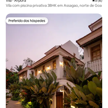
Vila ⋅ Arpora
5 de uma 
5 (6)
Vila com piscina privativa 3BHK em Assagao, norte de Goa
Preferido dos hóspedes
Preferido dos hóspedes