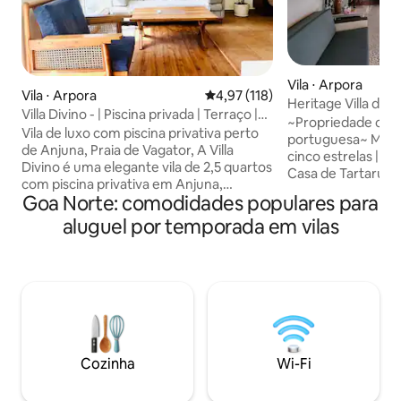
Vila ⋅ Arpora
Vila ⋅ Arpora
4,97 de uma avaliação média de 
4,97 (118)
Heritage Villa de l
Villa Divino - | Piscina privada | Terraço |
Piscina privativa |
~Propriedade com
Wi-Fi | Praia
Vila de luxo com piscina privativa perto
portuguesa~ Mais de 100 avaliações de
de Anjuna, Praia de Vagator, A Villa
cinco estrelas | Su
Divino é uma elegante vila de 2,5 quartos
Casa de Tartarug
com piscina privativa em Anjuna,
indo-portuguesa 
Goa Norte: comodidades populares para
escondida em um cinturão verde
Assagao, no norte
exuberante e tranquilo, mas a poucos
aluguel por temporada em vilas
Cuidadosamente re
minutos dos cafés, praias e vida noturna
preserva o charm
mais quentes de Goa. A apenas 1,5 km
jardins tropicais 
da Praia de Vagator, a uma curta viagem
contemporâneo. M
de carro da Praia de Anjuna, bem ao lado
refeições requint
de Assagao, a uma viagem de carro
de forma privada 
tranquila de Morjim, Ashwem, Candolim
famílias, celebraç
e Baga, esta vivenda bem iluminada fica
refinadas. Uma ampla propriedade
em um complexo fechado exclusivo,
privativa que ofer
Cozinha
Wi-Fi
com segurança 24 horas, piscina
Goa do Velho Mun
privativa e terraço com vista para a
abertas e privacid