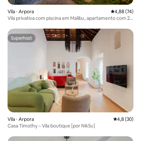
Vila ⋅ Arpora
4,88 de uma a
4,88 (74)
Vila privativa com piscina em Malibu, apartamento com 2
quartos, sala e cozinha | 9 minutos da praia de Vagator
Superhost
Superhost
Vila ⋅ Arpora
4,8 de uma a
4,8 (30)
Casa Timothy – Vila boutique [por NikSu]