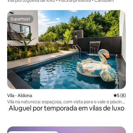
Vila portuguesa de luxo • Piscina privativa • Candolim
Superhost
Superhost
Vila ⋅ Aldona
5 de uma 
5 (8)
Vila na natureza: espaçosa, com vista para o vale e piscina
Aluguel por temporada em vilas de luxo
privativa