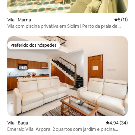
Vila ⋅ Marna
5 de uma a
5 (11)
Vila com piscina privativa em Siolim | Perto da praia de
Vagator
Preferido dos hóspedes
Preferido dos hóspedes
Vila ⋅ Baga
4,94 de uma a
4,94 (34)
Emerald Villa: Arpora, 2 quartos com jardim e piscina
comum