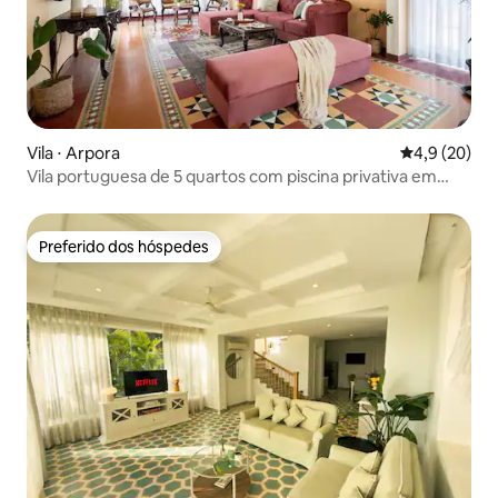
Vila ⋅ Arpora
4,9 de uma a
4,9 (20)
Vila portuguesa de 5 quartos com piscina privativa em
Vagator
Preferido dos hóspedes
Preferido dos hóspedes