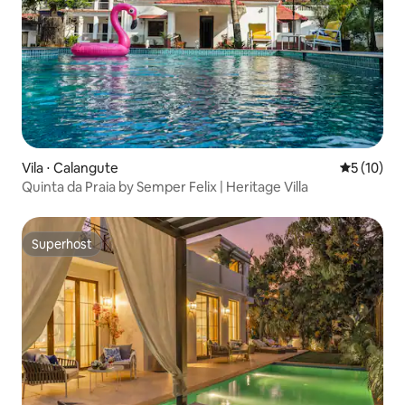
Vila ⋅ Calangute
5 de uma a
5 (10)
Quinta da Praia by Semper Felix | Heritage Villa
Superhost
Superhost