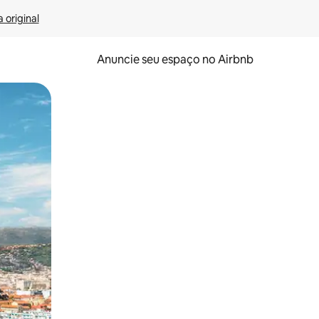
 original
Anuncie seu espaço no Airbnb
 deslizando o dedo na tela.