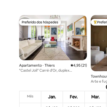
Preferido dos hóspedes
Prefe
Preferido dos hóspedes
Entre os
Apartamento ⋅ Thiers
4,95 de uma avaliação 
4,95 (21)
"Castel Joli" Carré d'Or, duplex
deslumbrante com vista para o jardim
Townhouse
nce
Arte e fu
Mês
Jan.
Fev.
Mar.