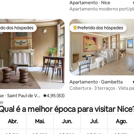
Apartamento ⋅ Nice
Apartamento moderno port/pla
rido dos hóspedes
Preferido dos hóspedes
 melhores preferidos dos hóspedes
Entre os melhores preferidos d
média de 5, 21 avaliações
Apartamento ⋅ Gambetta
Cobertura · 3 terraços · Vista pa
Ar-condicionado · Central
 ⋅ Saint Paul de Ve
4,95 de uma avaliação média de 5, 83 avalia
4,95 (83)
ga
Qual é a melhor época para visitar Nice
Abr.
Mai.
Jun.
Jul.
Ago.