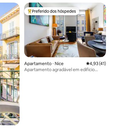
Preferido dos hóspedes
os hóspedes
Entre os melhores preferidos dos hóspedes
ções
Apartamento ⋅ Nice
4,93 de uma avaliação
4,93 (41)
Apartamento agradável em edifício
novo!