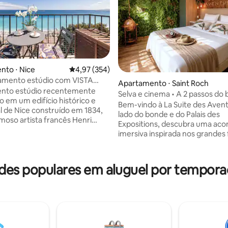
nto ⋅ Nice
4,97 de uma avaliação média de 5, 354 avalia
4,97 (354)
tamento estúdio com VISTA
Apartamento ⋅ Saint Roch
RANDA****
nto estúdio recentemente
Selva e cinema • A 2 passos do 
 em um edifício histórico e
Ar-condicionado
Bem-vindo à La Suite des Aventur
édia de 5, 141 avaliações
al de Nice construído em 1834,
lado do bonde e do Palais des
moso artista francês Henri
Expositions, descubra uma ac
veu e pintou várias obras-
imersiva inspirada nos grandes 
omo A Baía de Nice em 1918.
aventura. Selva exuberante, cozinha na
a vista panorâmica para o mar
asa de um avião, quarto de exp
a. Praia e lounge Beau Rivage
banheiro em estilo de caverna 
es populares em aluguel por tempora
rta. A poucos minutos a pé do
cinema privativo com projetor 
a cidade, da cidade velha
cada espaço foi pensado para 
dia e de noite), muitos
viajar durante a sua estadia. Situada em
tes e áreas comerciais.
um pátio interno tranquilo, esta
nte e luminoso, pois o
atípica acomoda até 4 hóspede
to está voltado para o sul.
oferece uma experiência única
 32 m² (344 pés²)