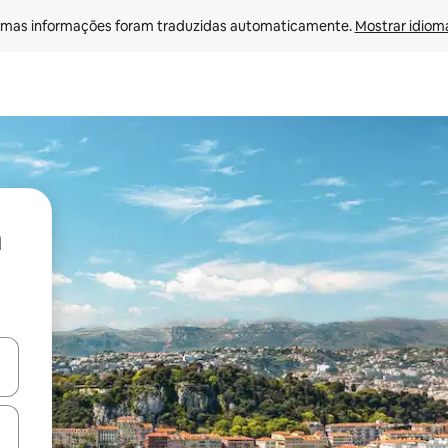
mas informações foram traduzidas automaticamente. 
Mostrar idioma
ore-os usando as seta para cima e para baixo do teclado ou tocando e