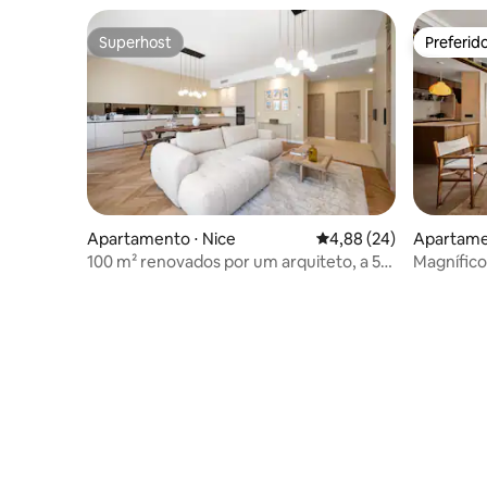
Superhost
Preferid
Superhost
Preferid
Apartamento ⋅ Nice
4,88 de uma avaliação 
4,88 (24)
Apartame
100 m² renovados por um arquiteto, a 5
Magnífico
minutos do mar e de Vieux-Nice
- /AC