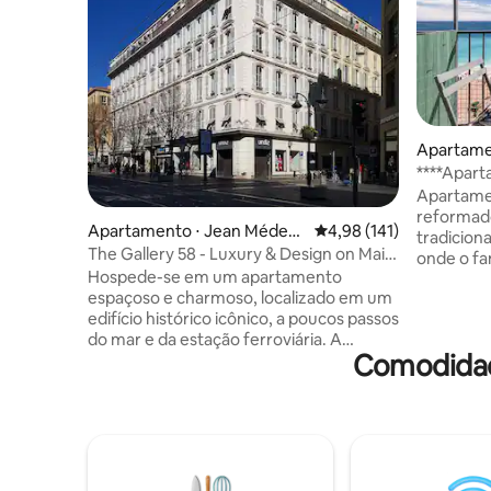
Apartame
****Apar
MAR e VA
Apartame
reformado
Apartamento ⋅ Jean Médeci
4,98 de uma avaliação m
4,98 (141)
tradicion
n
The Gallery 58 - Luxury & Design on Main
onde o fa
Avenue
Hospede-se em um apartamento
Matisse vi
espaçoso e charmoso, localizado em um
primas, c
edifício histórico icônico, a poucos passos
Fantástic
do mar e da estação ferroviária. A
da varand
Comodidad
localização perfeita para explorar Nice a
na sua po
pé — entre praias, o centro da cidade e o
coração d
estilo de vida mediterrâneo
(ótima de 
descontraído. ✨ 3 quartos – 2 banheiros –
restauran
2 banheiros ✨ Seguro, iluminado, com ar-
Aconchega
condicionado e silencioso, nosso
apartamen
apartamento totalmente equipado
Quarto de