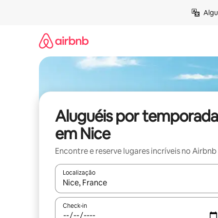
Pular
Algu
para
o
conteúdo
Aluguéis por temporada
em Nice
Encontre e reserve lugares incríveis no Airbnb
Localização
Quando os resultados estiverem disponíveis, expl
Check-in