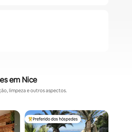
ões em Nice
o, limpeza e outros aspectos.
Apartame
Preferido dos hóspedes
Preferi
Entre os melhores preferidos dos hóspedes
Preferi
Duplex d
o mar — 
O aparta