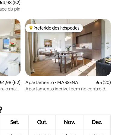
4,98 de uma avaliação média de 5, 52 avaliações
4,98 (52)
ce du pin
Preferido dos hóspedes
os hóspedes
Entre os melhores preferidos dos hóspedes
4,98 de uma avaliação média de 5, 62 avaliações
4,98 (62)
Apartamento ⋅ MASSENA
5 de uma avaliação
5 (20)
ra o mar ·
Apartamento incrível bem no centro de
Nice
ções
?
Set.
Out.
Nov.
Dez.