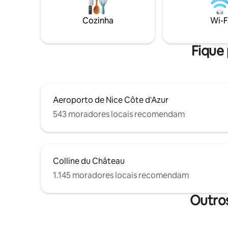
oferece tudo o que você precisa para
uma estadia confortável e sem
Cozinha
Wi-F
preocupações. Tudo está no lugar para
que você tenha uma estadia
inesquecível.
Fique 
Aeroporto de Nice Côte d'Azur
543 moradores locais recomendam
Colline du Château
1.145 moradores locais recomendam
Outros