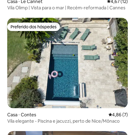
Casa ⋅ Le Cannet
4,67 de uma a
4,67 (12)
Vila Olimp | Vista para o mar | Recém-reformada | Cannes
Preferido dos hóspedes
Preferido dos hóspedes
Casa ⋅ Contes
4,86 de uma 
4,86 (7)
Vila elegante - Piscina e jacuzzi, perto de Nice/Mônaco