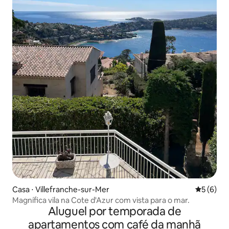
Casa ⋅ Villefranche-sur-Mer
5 de uma 
5 (6)
Magnífica vila na Cote d'Azur com vista para o mar.
Aluguel por temporada de
apartamentos com café da manhã