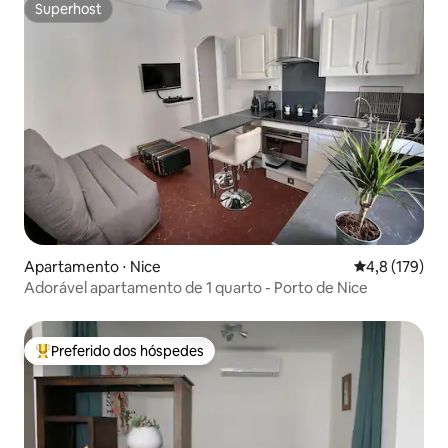
Superhost
Superhost
Apartamento ⋅ Nice
4,8 de uma av
4,8 (179)
Adorável apartamento de 1 quarto - Porto de Nice
Preferido dos hóspedes
Entre os melhores preferidos dos hóspedes