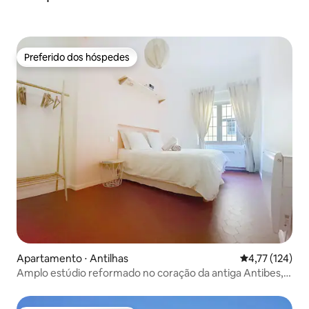
Preferido dos hóspedes
Preferido dos hóspedes
Apartamento ⋅ Antilhas
4,77 de uma av
4,77 (124)
Amplo estúdio reformado no coração da antiga Antibes,
com ar-condicionado