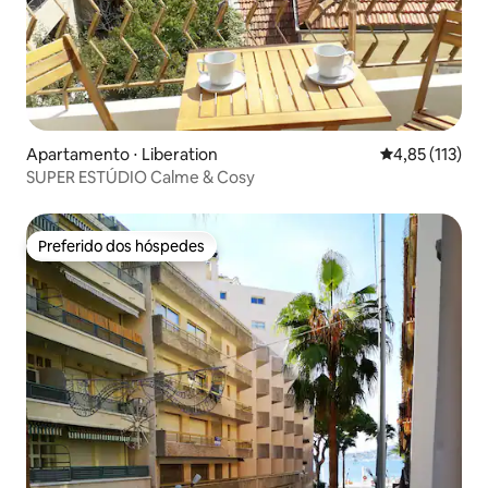
Apartamento ⋅ Liberation
4,85 de uma av
4,85 (113)
SUPER ESTÚDIO Calme & Cosy
Preferido dos hóspedes
Preferido dos hóspedes