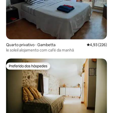
Quarto privativo ⋅ Gambetta
4,93 de uma av
4,93 (226)
le soleil alojamento com café da manhã
Preferido dos hóspedes
Preferido dos hóspedes