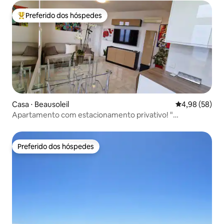
Preferido dos hóspedes
Entre os melhores preferidos dos hóspedes
Casa ⋅ Beausoleil
4,98 de uma a
4,98 (58)
Apartamento com estacionamento privativo! "
Mediterrâneo "
Preferido dos hóspedes
Preferido dos hóspedes