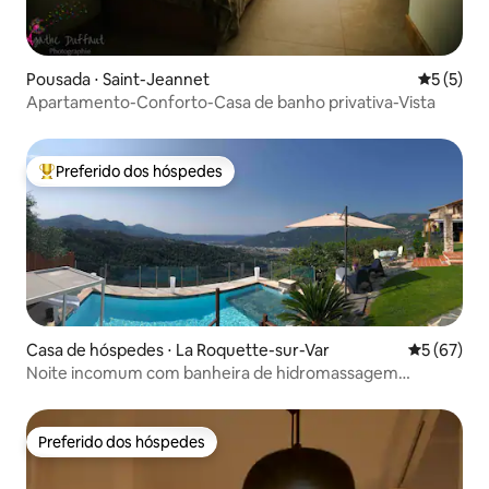
Pousada ⋅ Saint-Jeannet
5 de uma 
5 (5)
Apartamento-Conforto-Casa de banho privativa-Vista
Preferido dos hóspedes
Entre os melhores preferidos dos hóspedes
Casa de hóspedes ⋅ La Roquette-sur-Var
5 de uma a
5 (67)
Noite incomum com banheira de hidromassagem
privativa e piscina
Preferido dos hóspedes
Preferido dos hóspedes