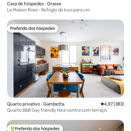
Casa de hóspedes ⋅ Grasse
La Maison Rose - Refúgio de luxo para um
Preferido dos hóspedes
Preferido dos hóspedes
Quarto privativo ⋅ Gambetta
4,97 de uma av
4,97 (383)
Quarto B&B Gay friendly Nice centro com terraço
Preferido dos hóspedes