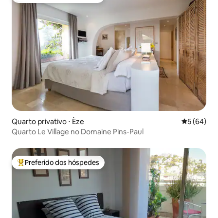
Entre os melhores preferidos dos hóspedes
Quarto privativo ⋅ Èze
5 de uma a
5 (64)
Quarto Le Village no Domaine Pins-Paul
Preferido dos hóspedes
Entre os melhores preferidos dos hóspedes