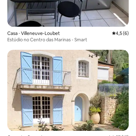
Casa ⋅ Villeneuve-Loubet
4,5 de uma 
4,5 (6)
Estúdio no Centro das Marinas - Smart