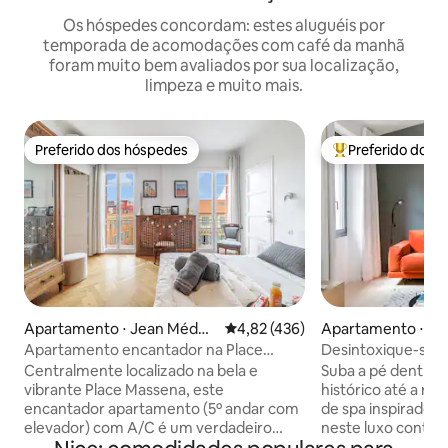
Os hóspedes concordam: estes aluguéis por
temporada de acomodações com café da manhã
foram muito bem avaliados por sua localização,
limpeza e muito mais.
Preferido dos hóspedes
Preferido dos 
Preferido dos hóspedes
Entre os melhore
Apartamento ⋅ Jean Médec
4,82 de uma avaliação média de 
4,82 (436)
Apartamento ⋅ Ni
in
Apartamento encantador na Place
Desintoxique-se 
Masséna
em uma casa antig
Centralmente localizado na bela e
Suba a pé dentro d
Casa Dum e spa
vibrante Place Massena, este
histórico até a re
encantador apartamento (5º andar com
de spa inspirado
elevador) com A/C é um verdadeiro
neste luxo conte
deleite para aqueles que querem
reformado, de uma