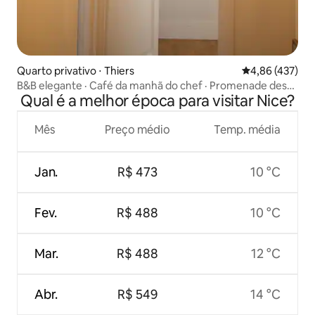
Quarto privativo ⋅ Thiers
4,86 de uma av
4,86 (437)
B&B elegante · Café da manhã do chef · Promenade des
Qual é a melhor época para visitar Nice?
Anglais
Mês
Preço médio
Temp. média
Jan.
R$ 473
10 °C
Fev.
R$ 488
10 °C
Mar.
R$ 488
12 °C
Abr.
R$ 549
14 °C