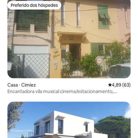
Preferido dos hóspedes
Preferido dos hóspedes
Casa ⋅ Cimiez
4,89 de uma a
4,89 (63)
Encantadora vila musical cinema/estacionamento,
centro4