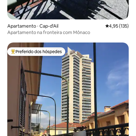
Apartamento ⋅ Cap-d'Ail
4,95 de uma av
4,95 (135)
Apartamento na fronteira com Mônaco
Preferido dos hóspedes
Entre os melhores preferidos dos hóspedes