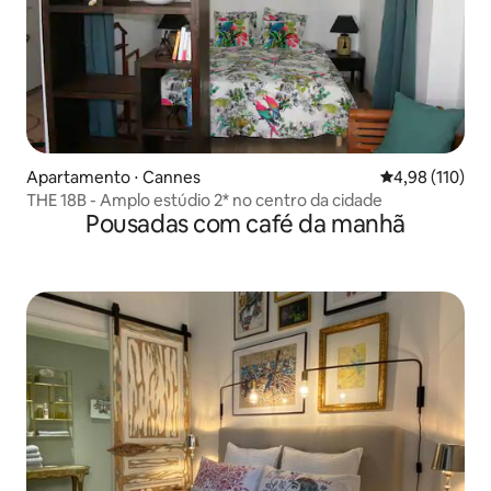
Apartamento ⋅ Cannes
4,98 de uma av
4,98 (110)
THE 18B - Amplo estúdio 2* no centro da cidade
Pousadas com café da manhã