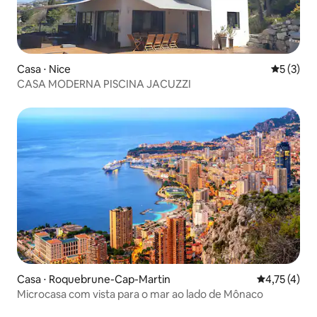
Casa ⋅ Nice
5 de uma 
5 (3)
CASA MODERNA PISCINA JACUZZI
Casa ⋅ Roquebrune-Cap-Martin
4,75 de uma 
4,75 (4)
Microcasa com vista para o mar ao lado de Mônaco