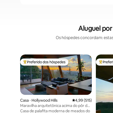
Aluguel por
Os hóspedes concordam: estas
Preferido dos hóspedes
Prefe
Entre os melhores preferidos dos hóspedes
Entre os
Casa ⋅ Hollywood Hills
4,99 de uma avaliação m
4,99 (515)
Maravilha arquitetônica acima do pôr do
sol em WeHo com vista incrível
Casa de palafita moderna de meados do