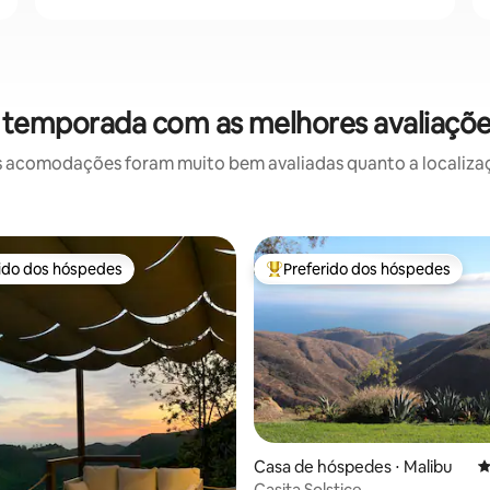
 temporada com as melhores avaliaçõ
 acomodações foram muito bem avaliadas quanto a localizaçã
rido dos hóspedes
Preferido dos hóspedes
 melhores preferidos dos hóspedes
Entre os melhores preferidos d
édia de 5, 515 avaliações
Casa de hóspedes ⋅ Malibu
4
Casita Solstice