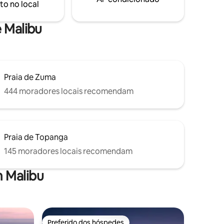
to no local
famosos. Eu mencionei que os golfinhos
nadam todos os dias?
e Malibu
Praia de Zuma
444 moradores locais recomendam
Praia de Topanga
145 moradores locais recomendam
 Malibu
Preferido dos hóspedes