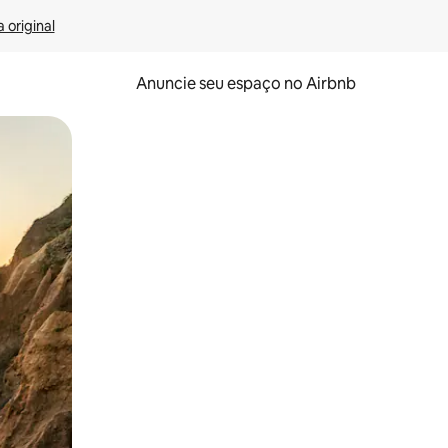
 original
Anuncie seu espaço no Airbnb
 deslizando o dedo na tela.