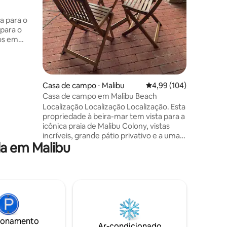
oceano. Situado em uma propriedade
tranquila
 para o
intocado po
 para o
in anteci
disponíve
o da
mediante 
t Dume,
,
ções
Casa de campo ⋅ Malibu
4,99 de uma avaliação 
4,99 (104)
 ou
Casa de campo em Malibu Beach
tar o
Localização Localização Localização. Esta
ê
propriedade à beira-mar tem vista para a
igos
icônica praia de Malibu Colony, vistas
- taxa
incríveis, grande pátio privativo e a uma
a em Malibu
curta distância a pé de lojas/restaurantes
 minutos
requintados. Experiência de chef privado
disponível mediante solicitação. Para o
entusiasta do ar livre, temos caiaques
marinhos, pranchas de surfe e você
pode pescar direto do convés. Esta é
uma casa familiar e amiga de cães com
uma história especial, construída em
ionamento
1932, tem sido o lar de músicos e atores
Ar-condicionado