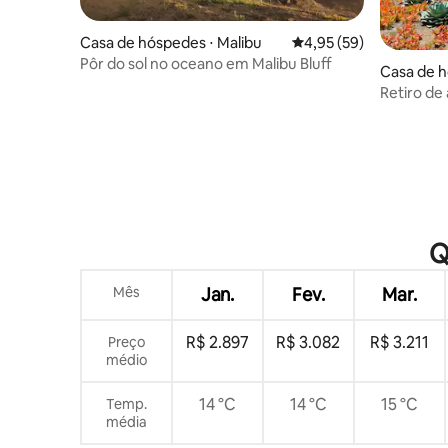
Casa de hóspedes ⋅ Malibu
4,95 de uma avaliação 
4,95 (59)
Pôr do sol no oceano em Malibu Bluff
Casa de h
Retiro de 
o pôr do s
Q
Mês
Jan.
Fev.
Mar.
R$ 2.897
R$ 3.082
R$ 3.211
Preço
médio
14 °C
14 °C
15 °C
Temp.
média