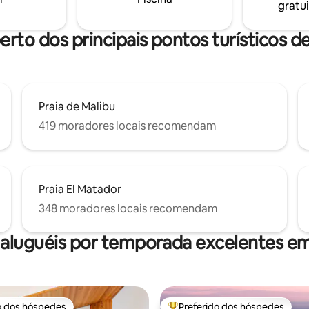
gratui
entralmente localizado em
staurantes e lojas ❤️ Deve subir
por favor, leia as regras da casa
erto dos principais pontos turísticos d
Praia de Malibu
419 moradores locais recomendam
Praia El Matador
348 moradores locais recomendam
 aluguéis por temporada excelentes em
o dos hóspedes
Preferido dos hóspedes