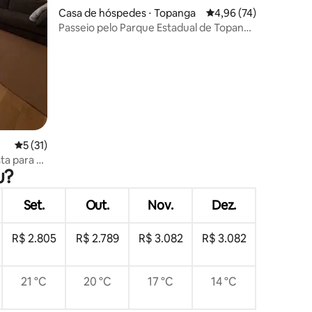
Casa de hóspedes ⋅ Topanga
4,96 de uma avaliação
4,96 (74)
Passeio pelo Parque Estadual de Topanga
saindo de uma aconchegante casa na
ções
montanha
5 de uma avaliação média de 5, 31 avaliações
5 (31)
ta para o
u?
!
Set.
Out.
Nov.
Dez.
R$ 2.805
R$ 2.789
R$ 3.082
R$ 3.082
21 °C
20 °C
17 °C
14 °C