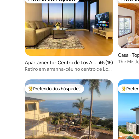
Preferido dos hóspedes
Preferid
Casa ⋅ To
The Mistl
Apartamento ⋅ Centro de Los An
5 de uma avaliação 
5 (15)
com vist
geles
Retiro em arranha-céu no centro de Los
Angeles com varanda privativa
Preferido dos hóspedes
Prefe
Entre os melhores preferidos dos hóspedes
Entre os