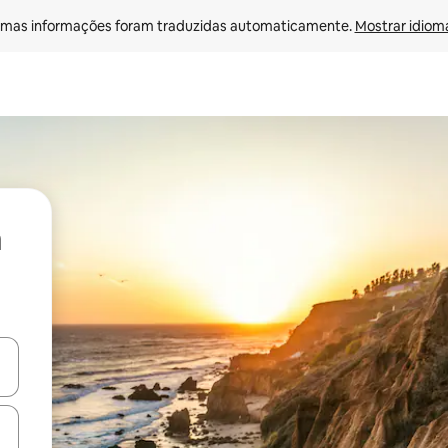
mas informações foram traduzidas automaticamente. 
Mostrar idioma
ore-os usando as seta para cima e para baixo do teclado ou tocando e