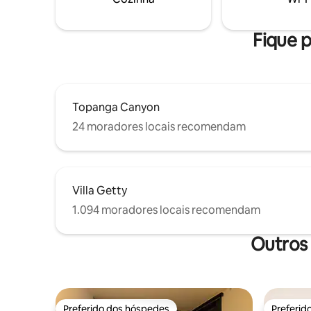
Canyon, c
praias, re
escadas - 
Fique p
Topanga Canyon
24 moradores locais recomendam
Villa Getty
1.094 moradores locais recomendam
Outros
Preferido dos hóspedes
Preferid