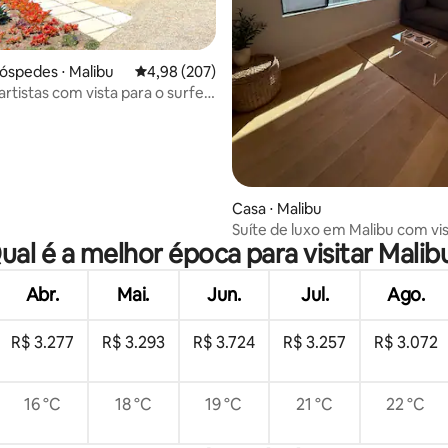
média de 5, 59 avaliações
óspedes ⋅ Malibu
4,98 de uma avaliação média de 5, 207 avalia
4,98 (207)
artistas com vista para o surfe e
ol.
Casa ⋅ Malibu
Suíte de luxo em Malibu com vis
ual é a melhor época para visitar Malib
mar + estacionamento gratuito
Abr.
Mai.
Jun.
Jul.
Ago.
R$ 3.277
R$ 3.293
R$ 3.724
R$ 3.257
R$ 3.072
16 °C
18 °C
19 °C
21 °C
22 °C