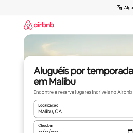
Pular
Algu
para
o
conteúdo
Aluguéis por temporada
em Malibu
Encontre e reserve lugares incríveis no Airbnb
Localização
Quando os resultados estiverem disponíveis, expl
Check-in