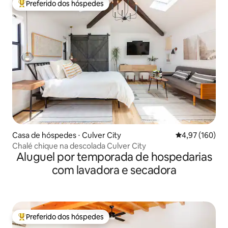
Preferido dos hóspedes
Entre os melhores preferidos dos hóspedes
Casa de hóspedes ⋅ Culver City
4,97 de uma av
4,97 (160)
Chalé chique na descolada Culver City
Aluguel por temporada de hospedarias
com lavadora e secadora
Preferido dos hóspedes
Entre os melhores preferidos dos hóspedes