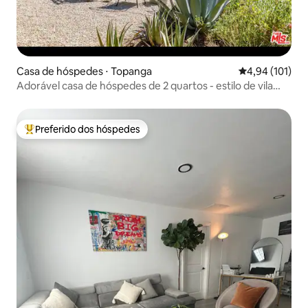
Casa de hóspedes ⋅ Topanga
4,94 de uma av
4,94 (101)
Adorável casa de hóspedes de 2 quartos - estilo de vila
italiana
Preferido dos hóspedes
Entre os melhores preferidos dos hóspedes