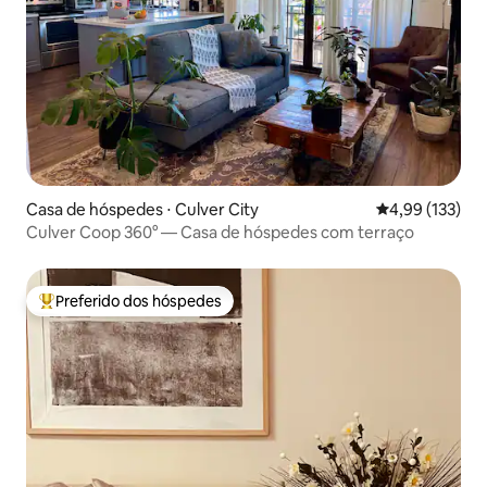
Casa de hóspedes ⋅ Culver City
4,99 de uma av
4,99 (133)
Culver Coop 360° — Casa de hóspedes com terraço
Preferido dos hóspedes
Entre os melhores preferidos dos hóspedes