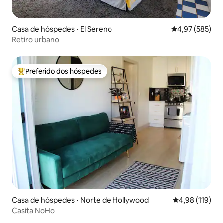
Casa de hóspedes ⋅ El Sereno
4,97 de uma av
4,97 (585)
Retiro urbano
Preferido dos hóspedes
Entre os melhores preferidos dos hóspedes
Casa de hóspedes ⋅ Norte de Hollywood
4,98 de uma av
4,98 (119)
Casita NoHo