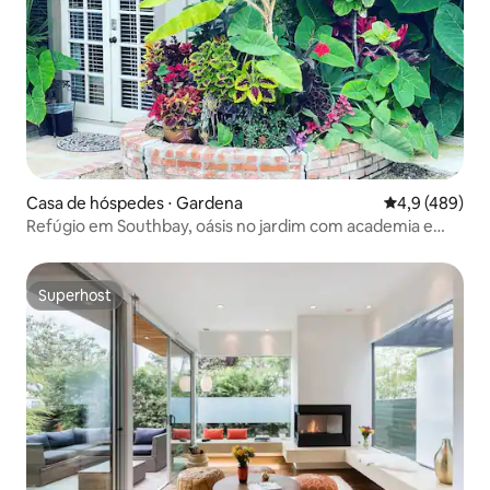
Casa de hóspedes ⋅ Gardena
4,9 de uma av
4,9 (489)
Refúgio em Southbay, oásis no jardim com academia e
jacuzzi
Superhost
Superhost