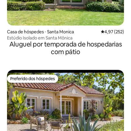
Casa de hóspedes ⋅ Santa Monica
4,97 de uma av
4,97 (252)
Estúdio Isolado em Santa Mônica
Aluguel por temporada de hospedarias
com pátio
Preferido dos hóspedes
Preferido dos hóspedes