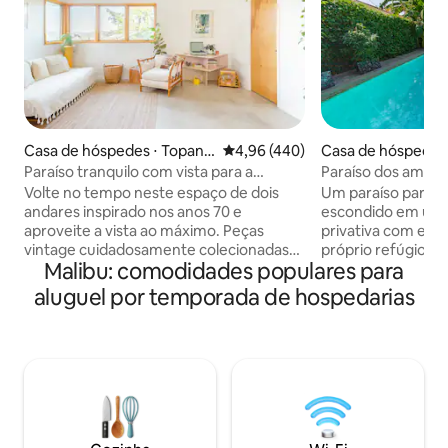
Casa de hóspedes ⋅ Topang
4,96 de uma avaliação média de 
4,96 (440)
Casa de hóspedes
a
Paraíso tranquilo com vista para a
Paraíso dos amant
montanha e cozinha completa
jacuzzi/piscina, 
Volte no tempo neste espaço de dois
Um paraíso para o
andares inspirado nos anos 70 e
escondido em uma
aproveite a vista ao máximo. Peças
privativa com estú
vintage cuidadosamente colecionadas
próprio refúgio co
Malibu: comodidades populares para
se misturam com inúmeras plantas,
piscina grande, ba
livros abundantes e um toca-discos.
hidromassagem, c
aluguel por temporada de hospedarias
Observe a vida selvagem abundante
massagem, não co
através das janelas. NOTA: vivemos em
para você curtir! 
uma área cercada por vida selvagem,
frutíferas tropica
cavalos, cães e uma vasta gama de
e um sistema de 
plantas (nosso bairro é chamado de
verdadeiro oásis 
Fernwood porque é o mais verde e
Permitido o uso d
exuberante da camada marinha do
no ambiente exter
oceano), por isso, se você tiver alergias
para receber gra