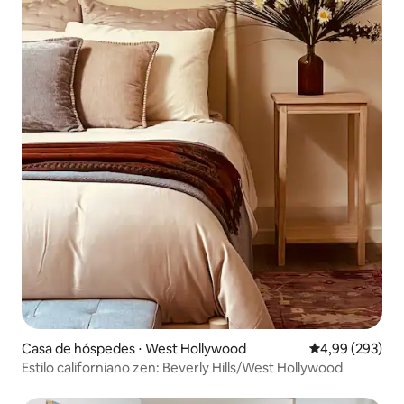
Casa de hóspedes ⋅ West Hollywood
4,99 de uma ava
4,99 (293)
Estilo californiano zen: Beverly Hills/West Hollywood