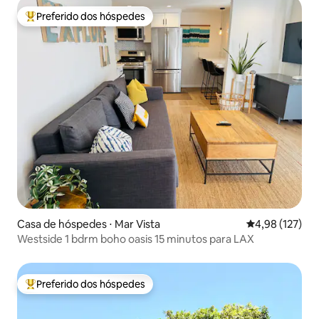
Preferido dos hóspedes
Entre os melhores preferidos dos hóspedes
Casa de hóspedes ⋅ Mar Vista
4,98 de uma av
4,98 (127)
Westside 1 bdrm boho oasis 15 minutos para LAX
Preferido dos hóspedes
Entre os melhores preferidos dos hóspedes