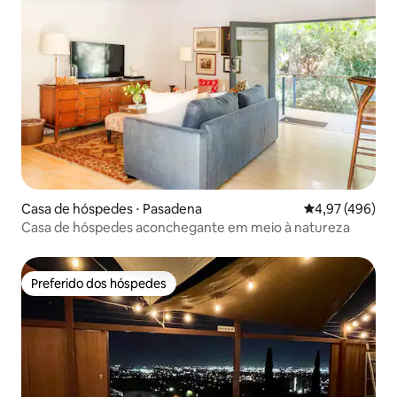
Casa de hóspedes ⋅ Pasadena
4,97 de uma av
4,97 (496)
Casa de hóspedes aconchegante em meio à natureza
Preferido dos hóspedes
Preferido dos hóspedes