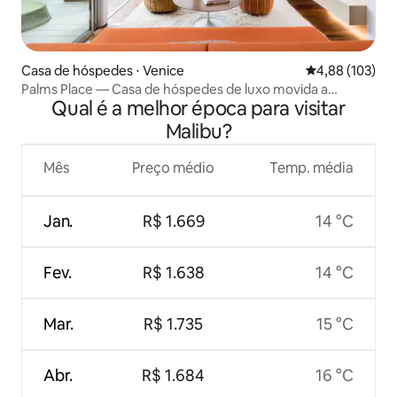
Casa de hóspedes ⋅ Venice
4,88 de uma av
4,88 (103)
Palms Place — Casa de hóspedes de luxo movida a
Qual é a melhor época para visitar
energia solar
Malibu?
Mês
Preço médio
Temp. média
Jan.
R$ 1.669
14 °C
Fev.
R$ 1.638
14 °C
Mar.
R$ 1.735
15 °C
Abr.
R$ 1.684
16 °C