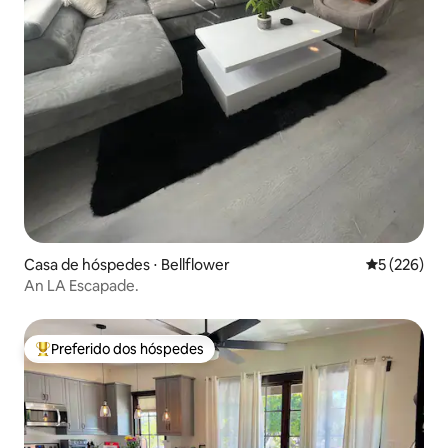
Casa de hóspedes ⋅ Bellflower
5 de uma av
5 (226)
An LA Escapade.
Preferido dos hóspedes
Entre os melhores preferidos dos hóspedes