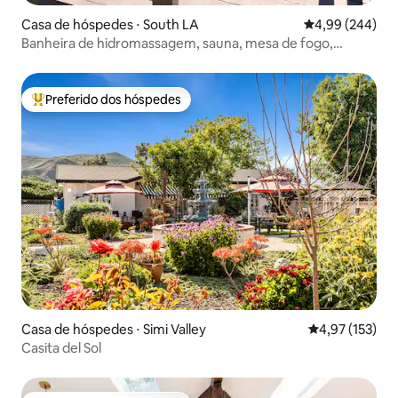
Casa de hóspedes ⋅ South LA
4,99 de uma ava
4,99 (244)
Banheira de hidromassagem, sauna, mesa de fogo,
cachoeira, perto de Sofi.
Preferido dos hóspedes
Entre os melhores preferidos dos hóspedes
Casa de hóspedes ⋅ Simi Valley
4,97 de uma av
4,97 (153)
Casita del Sol