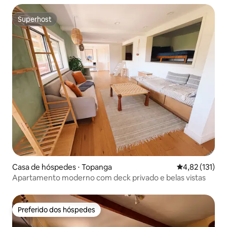
Superhost
Superhost
Casa de hóspedes ⋅ Topanga
4,82 de uma av
4,82 (131)
Apartamento moderno com deck privado e belas vistas
Preferido dos hóspedes
Preferido dos hóspedes