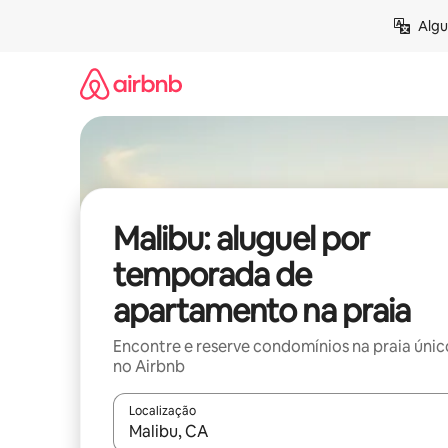
Pular
Algu
para
o
conteúdo
Malibu: aluguel por
temporada de
apartamento na praia
Encontre e reserve condomínios na praia únic
no Airbnb
Localização
Quando os resultados estiverem disponíveis, expl