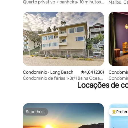
Long Beach
Quarto privativo + banheira• 10 minutos
Malibu, C
da praia + centro da cidade
Condomínio ⋅ Long Beach
4,64 de uma avaliação m
4,64 (230)
Condomín
g Beach
Condomínio de férias 1-Br/1 Ba na Ocean
Condomín
Locações de co
Blvd - 4 camas
Cooper 
Superhost
Prefe
Superhost
Entre os