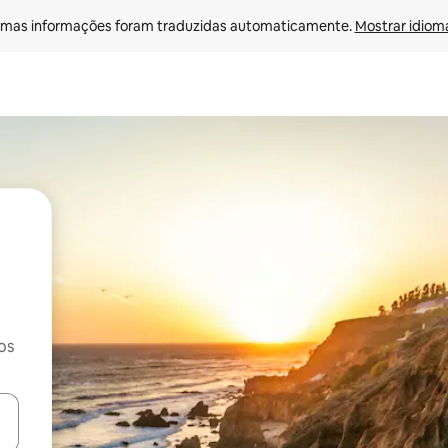
mas informações foram traduzidas automaticamente. 
Mostrar idioma
os
ore-os usando as seta para cima e para baixo do teclado ou tocando e