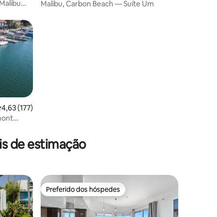
Malibu
Malibu, Carbon Beach — Suíte Um
,63 de uma avaliação média de 5, 177 avaliações
4,63 (177)
mont
ções
is de estimação
Preferido dos hóspedes
Preferido dos hóspedes