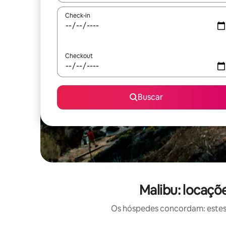
Check-in
Checkout
Buscar
Malibu: locaçõ
Os hóspedes concordam: estes 