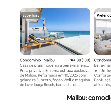
Superhost
Preferid
Superhost
Preferid
Condomínio ⋅ Malibu
4,88 de uma avaliação m
4,88 (180)
Condomín
hts
Casa de praia moderna à beira-mar em
Beira-mar 
Malibu Road com ar-condicionado
camas kin
Praia privativa! Em uma estrada exclusiva
★ "Um lug
de Malibu. Reformada em 10/2025 com
Confortáve
geladeira Subzero, fogão Wolf e máquina
Pontuaçã
de lavar louça Bosch, bancadas de
até cafés
quartzo, banheiro novo, piso novo de
Acesso à 
madeira de verdade, lavadora/secadora
vista para
Malibu: comodi
na unidade e janelas novas com vista
totalment
para o mar. A unidade de frente para o
Quarto pr
mar fica em uma praia privativa. Preço
banheiro 