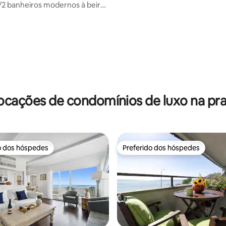
/2 banheiros modernos à beira-
trand
média de 5, 16 avaliações
ocações de condomínios de luxo na pra
o dos hóspedes
Preferido dos hóspedes
o dos hóspedes
Preferido dos hóspedes