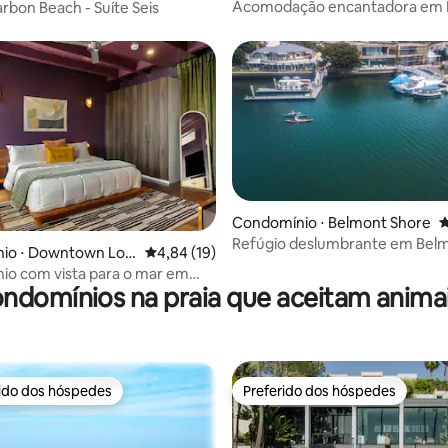
Acomodação encantadora em 
arbon Beach - Suíte Seis
com vista para o mar!
Condomínio ⋅ Belmont Shore
4
Refúgio deslumbrante em Bel
édia de 5, 230 avaliações
io ⋅ Downtown Lon
4,84 de uma avaliação média de 5, 19 avalia
4,84 (19)
Shores em frente à água!
io com vista para o mar em
ndomínios na praia que aceitam anima
Arms
rido dos hóspedes
Preferido dos hóspedes
 melhores preferidos dos hóspedes
Preferido dos hóspedes