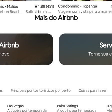
Condomínio ⋅ Topanga
édia de 5, 548 avaliações
o ⋅ Malibu
4,89 de uma avaliação média de 5, 431 avalia
4,89 (431)
Viagem com vista para o mar e
arbon Beach — Suíte à beira-
Mais do Airbnb
 Airbnb
Serv
 novo
Torne sua e
es
Principais pontos turísticos por perto
Coisas para fazer
Las Vegas
Palm Springs
Big
Aluguéis por temporada
Aluguéis por temporada
Al