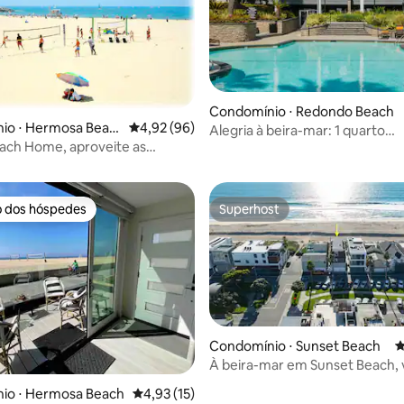
Condomínio ⋅ Redondo Beach
io ⋅ Hermosa Beac
4,92 de uma avaliação média de 5, 96 avalia
4,92 (96)
Alegria à beira-mar: 1 quarto
média de 5, 51 avaliações
ach Home, aproveite as
aconchegante a poucos passos 
 de verão!!!
o dos hóspedes
Superhost
o dos hóspedes
Superhost
Condomínio ⋅ Sunset Beach
4
À beira-mar em Sunset Beach, v
o mar, acomoda 10 pessoas
io ⋅ Hermosa Beach
4,93 de uma avaliação média de 5, 15 avalia
4,93 (15)