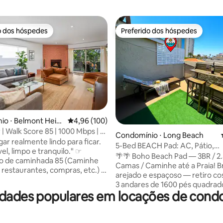
o dos hóspedes
Preferido dos hóspedes
o dos hóspedes
Preferido dos hóspedes
édia de 5, 180 avaliações
io ⋅ Belmont Heig
4,96 de uma avaliação média de 5, 100 avalia
4,96 (100)
| Walk Score 85 | 1000 Mbps | 2
Condomínio ⋅ Long Beach
g size
ar realmente lindo para ficar.
5-Bed BEACH Pad: AC, Pátio,
l, limpo e tranquilo." ☞
Estacionamento, ao lado da pra
🌴🌴 Boho Beach Pad — 3BR / 2
o de caminhada 85 (Caminhe
Camas / Caminhe até a Praia! Brilhante,
, restaurantes, compras, etc.) ☞
arejado e espaçoso — retiro co
praia (4 minutos) ☞ Pátio com
3 andares de 1600 pés quadra
 a lagoa + golfe ☞ Cozinha
dades populares em locações de condo
frente à areia. Perfeito para eq
e equipada + abastecida ☞
trabalho e famílias que querem
incipal com cama king size +
estilo e espaço para relaxar. Re
privativo Máquina de lavar e
depois da praia, transmita film