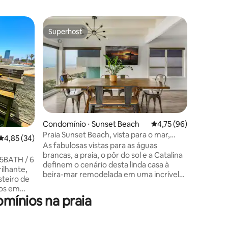
Superhost
Preferi
Superhost
Preferi
ções
Condomín
Condomínio ⋅ Sunset Beach
4,75 de uma avaliação
4,75 (96)
Último an
Praia Sunset Beach, vista para o mar,
4,85 de uma avaliação média de 5, 34 avaliações
4,85 (34)
garagem 
acesso à praia
Bem-vindo
As fabulosas vistas para as águas
da areia
sonhos n
brancas, a praia, o pôr do sol e a Catalina
ia
.5BATH / 6
onde voc
definem o cenário desta linda casa à
suave da
beira-mar remodelada em uma incrível
steiro de
Oceano Pa
localização na praia ao pôr do sol! Este
dos em
privada. 
notável condomínio oferece a residência
mínios na praia
uipes de
todas as
de 3 quartos/2 banheiros no 2º andar. A
 conforto,
na primei
cozinha é tão elegante quanto funcional,
laxe
sol e um 
com armários de contraste,
es na TV