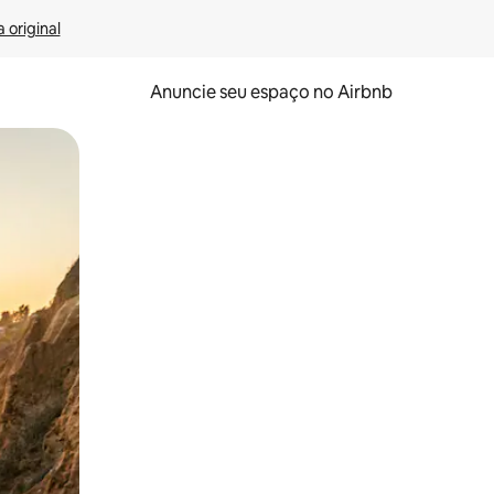
 original
Anuncie seu espaço no Airbnb
 deslizando o dedo na tela.