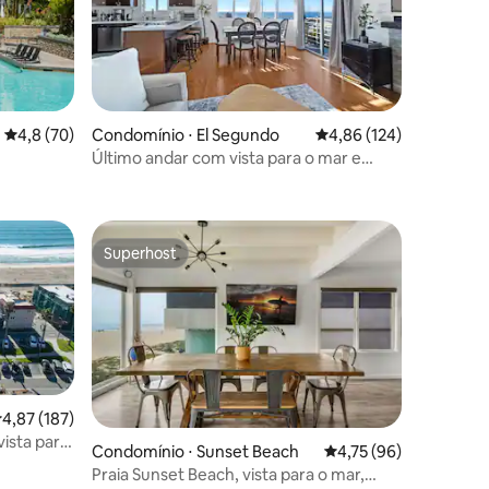
4,8 de uma avaliação média de 5, 70 avaliações
4,8 (70)
Condomínio ⋅ El Segundo
4,86 de uma avaliação 
4,86 (124)
ções
Último andar com vista para o mar e
da areia
garagem para 2 carros a poucos passos
da areia
Superhost
Superhost
,87 de uma avaliação média de 5, 187 avaliações
4,87 (187)
ista para
Condomínio ⋅ Sunset Beach
4,75 de uma avaliação
4,75 (96)
Praia Sunset Beach, vista para o mar,
ções