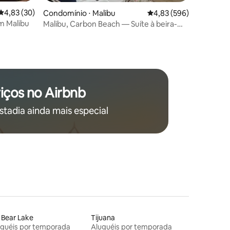
4,83 de uma avaliação média de 5, 30 avaliações
4,83 (30)
ções
Condomínio ⋅ Malibu
4,83 de uma avaliação m
4,83 (596)
m Malibu
Malibu, Carbon Beach — Suíte à beira-
mar três
iços no Airbnb
stadia ainda mais especial
 Bear Lake
Tijuana
uguéis por temporada
Aluguéis por temporada