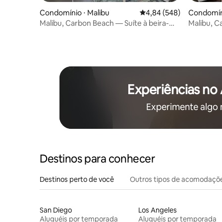
Condomínio ⋅ Malibu
4,84 de uma avaliação m
4,84 (548)
Condomíni
Malibu, Carbon Beach — Suíte à beira-
Malibu, C
mar oito
mar dois
Experiências no
Experimente algo
Destinos para conhecer
Destinos perto de você
Outros tipos de acomodaçõ
San Diego
Los Angeles
Aluguéis por temporada
Aluguéis por temporada