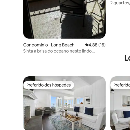
2 quartos
mar em S
Condomínio ⋅ Long Beach
4,88 de uma avaliação 
4,88 (16)
Sinta a brisa do oceano neste lindo
L
condomínio de praia
Preferido dos hóspedes
Preferid
Preferido dos hóspedes
Preferid