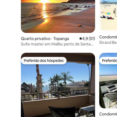
Condomín
Quarto privativo ⋅ Topanga
4,9 de uma avaliação 
4,9 (51)
h
Strand Be
Suíte master em Malibu perto de Santa
economias
Mônica
Preferido dos hóspedes
Preferid
Preferido dos hóspedes
Preferid
Condomín