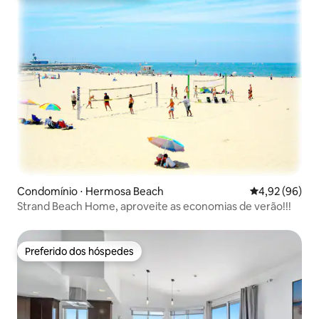
Condomínio ⋅ Hermosa Beach
4,92 de uma a
4,92 (96)
Strand Beach Home, aproveite as economias de verão!!!
Preferido dos hóspedes
Preferido dos hóspedes