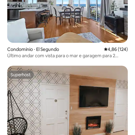
Condomínio ⋅ El Segundo
4,86 de uma av
4,86 (124)
Último andar com vista para o mar e garagem para 2
carros a poucos passos da areia
Superhost
Superhost