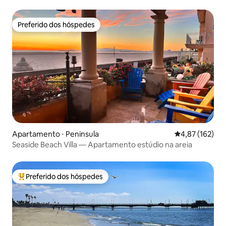
restaurantes
Preferido dos hóspedes
Preferido dos hóspedes
Apartamento ⋅ Peninsula
4,87 de uma av
4,87 (162)
Seaside Beach Villa — Apartamento estúdio na areia
Preferido dos hóspedes
Entre os melhores preferidos dos hóspedes