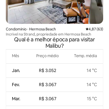
Condomínio ⋅ Hermosa Beach
4,87 de uma a
4,87 (63)
Incrível na Strand, propriedade em Hermosa Beach
Qual é a melhor época para visitar
Malibu?
Mês
Preço médio
Temp. média
Jan.
R$ 3.052
14 °C
Fev.
R$ 3.067
14 °C
Mar.
R$ 3.067
15 °C