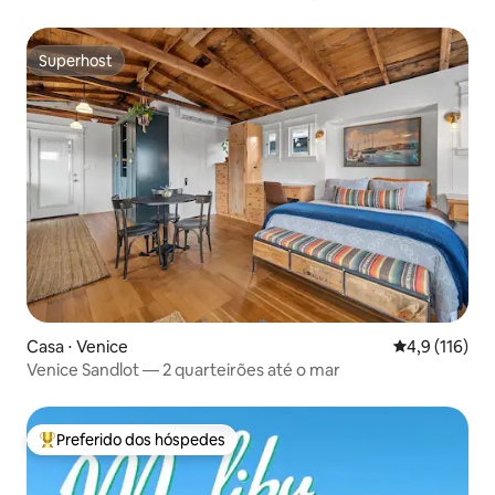
Superhost
Superhost
Casa ⋅ Venice
4,9 de uma av
4,9 (116)
Venice Sandlot — 2 quarteirões até o mar
Preferido dos hóspedes
Entre os melhores preferidos dos hóspedes