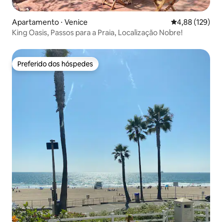
Apartamento ⋅ Venice
4,88 de uma av
4,88 (129)
King Oasis, Passos para a Praia, Localização Nobre!
Preferido dos hóspedes
Preferido dos hóspedes