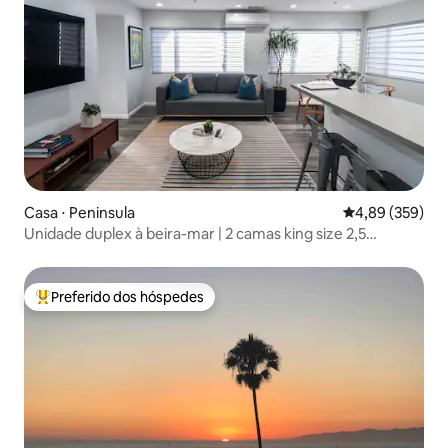
Casa ⋅ Peninsula
4,89 de uma ava
4,89 (359)
Unidade duplex à beira-mar | 2 camas king size 2,5
banheiros | deck no telhado
Preferido dos hóspedes
Entre os melhores preferidos dos hóspedes