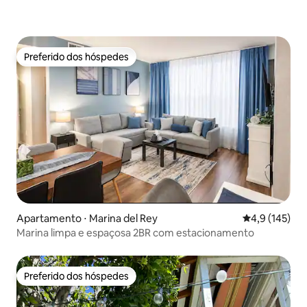
Preferido dos hóspedes
Preferido dos hóspedes
Apartamento ⋅ Marina del Rey
4,9 de uma av
4,9 (145)
Marina limpa e espaçosa 2BR com estacionamento
Preferido dos hóspedes
Preferido dos hóspedes