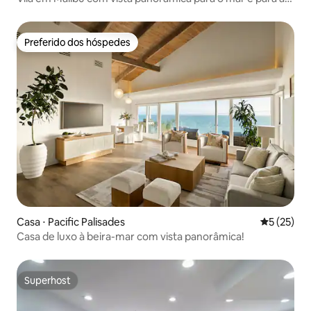
montanhas!
Preferido dos hóspedes
Preferido dos hóspedes
Casa ⋅ Pacific Palisades
5 de uma a
5 (25)
Casa de luxo à beira-mar com vista panorâmica!
Superhost
Superhost