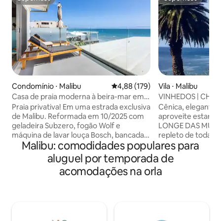
Superhost
Superhost
Condomínio ⋅ Malibu
4,88 de uma avaliação média de 
4,88 (179)
Vila ⋅ Malibu
Casa de praia moderna à beira-mar em
VINHEDOS | CHUR
Malibu Road com ar-condicionado
5 MIN | LAGO | C
Praia privativa! Em uma estrada exclusiva
Cênica, elegante 
de Malibu. Reformada em 10/2025 com
aproveite estar 
geladeira Subzero, fogão Wolf e
LONGE DAS MULTI
máquina de lavar louça Bosch, bancadas
repleto de todas 
Malibu: comodidades populares para
de quartzo, banheiro novo, piso novo de
VINHEDO, estacio
madeira de verdade, lavadora/secadora
RÁPIDO, smart TV
aluguel por temporada de
na unidade e janelas novas com vista
orgânico + produt
acomodações na orla
para o mar. A unidade de frente para o
CHUVEIRO DE PE
mar fica em uma praia privativa. Preço
de tabuleiro, livr
especial para possível construção de 2
PRAIA +GUARDA
casas ao sul com estrutura de madeira,
churrasqueira a gá
das 8h às 16h. Esta é a unidade menos
com luzes de jarro
afetada, mas pode ouvir algum ruído do
2-5 minutos para p