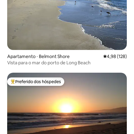
Apartamento ⋅ Belmont Shore
4,98 de uma av
4,98 (128)
Vista para o mar do porto de Long Beach
Preferido dos hóspedes
Entre os melhores preferidos dos hóspedes