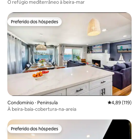
O refúgio mediterrâneo à beira-mar
Preferido dos hóspedes
Preferido dos hóspedes
Condomínio ⋅ Peninsula
4,89 de uma av
4,89 (119)
À beira-baía-cobertura-na-areia
Preferido dos hóspedes
Preferido dos hóspedes