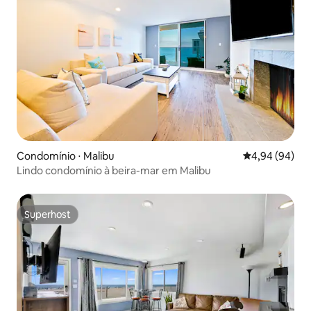
Condomínio ⋅ Malibu
4,94 de uma av
4,94 (94)
Lindo condomínio à beira-mar em Malibu
Superhost
Superhost