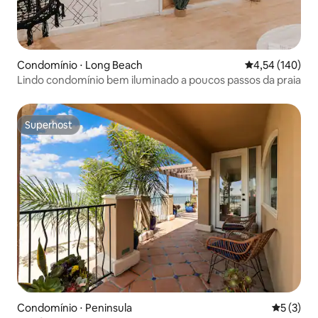
Condomínio ⋅ Long Beach
4,54 de uma av
4,54 (140)
Lindo condomínio bem iluminado a poucos passos da praia
Superhost
Superhost
Condomínio ⋅ Peninsula
5 de uma 
5 (3)