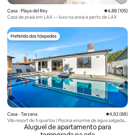
Casa ⋅ Playa del Rey
4,88 de uma av
4,88 (105)
Casa de praia em LAX — luxo na areia e perto de LAX
Preferido dos hóspedes
Preferido dos hóspedes
Casa ⋅ Tarzana
4,92 de uma a
4,92 (88)
Vila resort de 5 quartos | Piscina enorme de água salgada +
Aluguel de apartamento para
jacuzzi
temporada na orla