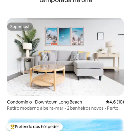
Superhost
Superhost
Condomínio ⋅ Downtown Long Beach
4,6 de uma a
4,6 (10)
Retiro moderno à beira-mar • 2 banheiros novos • Perto
da praia
Preferido dos hóspedes
Entre os melhores preferidos dos hóspedes