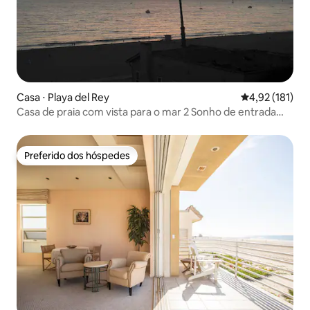
Casa ⋅ Playa del Rey
4,92 de uma av
4,92 (181)
Casa de praia com vista para o mar 2 Sonho de entrada
privada
Preferido dos hóspedes
Preferido dos hóspedes