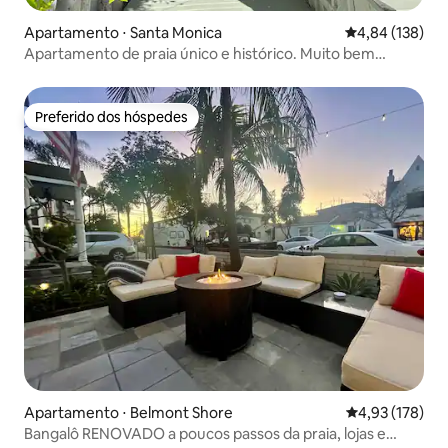
Apartamento ⋅ Santa Monica
4,84 de uma av
4,84 (138)
Apartamento de praia único e histórico. Muito bem
equipado.
Preferido dos hóspedes
Preferido dos hóspedes
Apartamento ⋅ Belmont Shore
4,93 de uma av
4,93 (178)
Bangalô RENOVADO a poucos passos da praia, lojas e