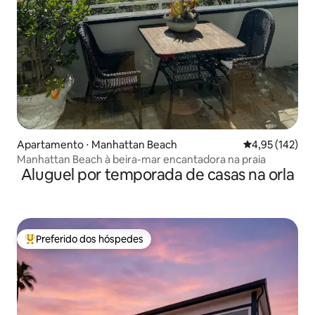
Apartamento ⋅ Manhattan Beach
4,95 de uma av
4,95 (142)
Manhattan Beach à beira-mar encantadora na praia
Aluguel por temporada de casas na orla
Preferido dos hóspedes
Entre os melhores preferidos dos hóspedes